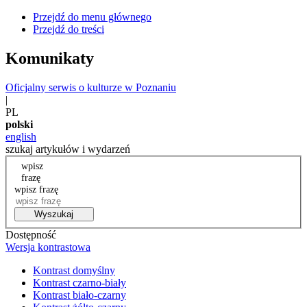
Przejdź do menu głównego
Przejdź do treści
Komunikaty
Oficjalny serwis o kulturze w Poznaniu
|
PL
polski
english
szukaj artykułów i wydarzeń
wpisz
frazę
wpisz frazę
Wyszukaj
Dostępność
Wersja kontrastowa
Kontrast domyślny
Kontrast czarno-biały
Kontrast biało-czarny