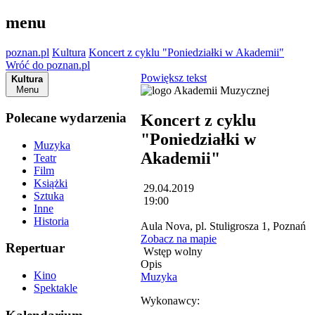
menu
poznan.pl
Kultura
Koncert z cyklu "Poniedziałki w Akademii"
Wróć do poznan.pl
Powiększ tekst
Kultura
Menu
Polecane wydarzenia
Koncert z cyklu
"Poniedziałki w
Muzyka
Akademii"
Teatr
Film
Książki
29.04.2019
Sztuka
19:00
Inne
Historia
Aula Nova, pl. Stuligrosza 1, Poznań
Zobacz na mapie
Repertuar
Wstęp wolny
Opis
Kino
Muzyka
Spektakle
Wykonawcy: