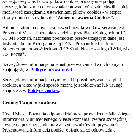
szczegółowy opis typów plików cookies, a następnie podjąć
decyzję, które z nich chcesz zaakceptować. W każdej chwili istnieje
możliwość zarządzania ustawieniami plików cookies - w stopce
strony umieściliśmy link do
"Zmień ustawienia Cookies"
.
Administratorem danych osobowych użytkowników serwisu jest
Prezydent Miasta Poznania z siedzibą przy Placu Kolegiackim 17,
61-841 Poznań, natomiast podmiotem przetwarzającym dane jest
Instytut Chemii Bioorganicznej PAN - Poznańskie Centrum
Superkomputerowo-Sieciowe (PCSS) ul. Noskowskiego 12/14, 61-
704 Poznań.
Szczegółowe informacje na temat przetwarzania Twoich danych
znajdują się w
Polityce prywatności
.
Szczegółowe informacje o tym, w jaki sposób używane są pliki
cookies, a także w jaki sposób można je zablokować lub usunąć,
znajdziesz w
Polityce cookies
.
Cenimy Twoją prywatność
Urząd Miasta Poznania odpowiedzialny za prowadzenie Miejskiego
Informatora Multimedialnego Miasta Poznania, zwraca szczególną
uwagę na przestrzeganie prawa użytkowników do prywatności.
Prezentowana informacja poniżej opisuje za co odpowiadają