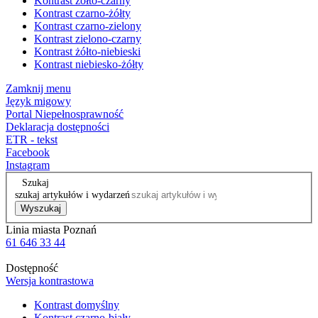
Kontrast żółto-czarny
Kontrast czarno-żółty
Kontrast czarno-zielony
Kontrast zielono-czarny
Kontrast żółto-niebieski
Kontrast niebiesko-żółty
Zamknij menu
Język migowy
Portal Niepełnosprawność
Deklaracja dostępności
ETR - tekst
Facebook
Instagram
Szukaj
szukaj artykułów i wydarzeń
Wyszukaj
Linia miasta Poznań
61 646 33 44
Dostępność
Wersja kontrastowa
Kontrast domyślny
Kontrast czarno-biały