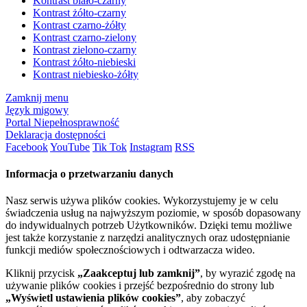
Kontrast biało-czarny
Kontrast żółto-czarny
Kontrast czarno-żółty
Kontrast czarno-zielony
Kontrast zielono-czarny
Kontrast żółto-niebieski
Kontrast niebiesko-żółty
Zamknij menu
Język migowy
Portal Niepełnosprawność
Deklaracja dostępności
Facebook
YouTube
Tik Tok
Instagram
RSS
Informacja o przetwarzaniu danych
Nasz serwis używa plików cookies. Wykorzystujemy je w celu
świadczenia usług na najwyższym poziomie, w sposób dopasowany
do indywidualnych potrzeb Użytkowników. Dzięki temu możliwe
jest także korzystanie z narzędzi analitycznych oraz udostępnianie
funkcji mediów społecznościowych i odtwarzacza wideo.
Kliknij przycisk
„Zaakceptuj lub zamknij”
, by wyrazić zgodę na
używanie plików cookies i przejść bezpośrednio do strony lub
„Wyświetl ustawienia plików cookies”
, aby zobaczyć