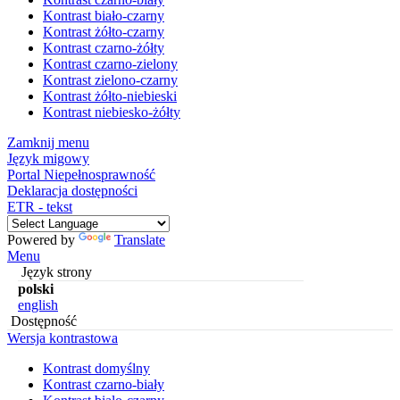
Kontrast biało-czarny
Kontrast żółto-czarny
Kontrast czarno-żółty
Kontrast czarno-zielony
Kontrast zielono-czarny
Kontrast żółto-niebieski
Kontrast niebiesko-żółty
Zamknij menu
Język migowy
Portal Niepełnosprawność
Deklaracja dostępności
ETR - tekst
Powered by
Translate
Menu
Język strony
polski
english
Dostępność
Wersja kontrastowa
Kontrast domyślny
Kontrast czarno-biały