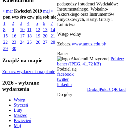
Kalendarium
pedagodzy i studenci Wydziałów:
Instrumentalnego, Wokalno-
< mar
Kwiecień 2019
maj >
Aktorskiego oraz Instrumentów
pon
wto
śro
czw
pią
sob
nie
Smyczkowych, Harfy, Gitary i
1
2
3
4
5
6
7
Lutnictwa.
8
9
10
11
12
13
14
Wstęp wolny
15
16
17
18
19
20
21
22
23
24
25
26
27
28
Zobacz
www.amuz.edu.pl/
29
30
Baner
Pobierz
Znajdź na mapie
baner (JPEG, 41,72 kB)
Podziel się
Zobacz wydarzenia na planie
facebook
twitter
2026 - wybrane
linkedin
wydarzenia
Drukuj
Pokaż QR kod
Do góry
Wstęp
Styczeń
Luty
Marzec
Kwiecień
Maj