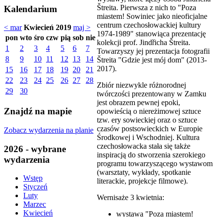
Štreita. Pierwsza z nich to "Poza
Kalendarium
miastem! Sowiniec jako nieoficjalne
centrum czechosłowackiej kultury
< mar
Kwiecień 2019
maj >
1974-1989" stanowiąca prezentację
pon
wto
śro
czw
pią
sob
nie
kolekcji prof. Jindřicha Štreita.
1
2
3
4
5
6
7
Towarzyszy jej prezentacja fotografii
8
9
10
11
12
13
14
Štreita "Gdzie jest mój dom" (2013-
2017).
15
16
17
18
19
20
21
22
23
24
25
26
27
28
Zbiór niezwykle różnorodnej
29
30
twórczości prezentowany w Zamku
jest obrazem pewnej epoki,
Znajdź na mapie
opowieścią o niereżimowej sztuce
tzw. ery sowieckiej oraz o sztuce
czasów postsowieckich w Europie
Zobacz wydarzenia na planie
Środkowej i Wschodniej. Kultura
czechosłowacka stała się także
2026 - wybrane
inspiracją do stworzenia szerokiego
wydarzenia
programu towarzyszącego wystawom
(warsztaty, wykłady, spotkanie
Wstęp
literackie, projekcje filmowe).
Styczeń
Luty
Wernisaże 3 kwietnia:
Marzec
Kwiecień
wystawa "Poza miastem!