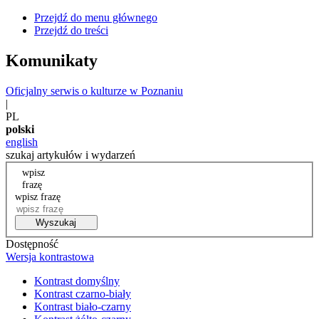
Przejdź do menu głównego
Przejdź do treści
Komunikaty
Oficjalny serwis o kulturze w Poznaniu
|
PL
polski
english
szukaj artykułów i wydarzeń
wpisz
frazę
wpisz frazę
Wyszukaj
Dostępność
Wersja kontrastowa
Kontrast domyślny
Kontrast czarno-biały
Kontrast biało-czarny