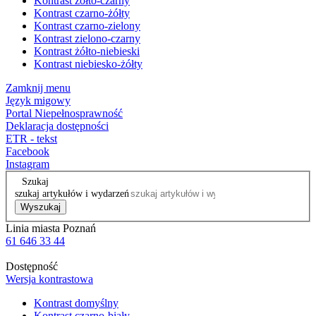
Kontrast żółto-czarny
Kontrast czarno-żółty
Kontrast czarno-zielony
Kontrast zielono-czarny
Kontrast żółto-niebieski
Kontrast niebiesko-żółty
Zamknij menu
Język migowy
Portal Niepełnosprawność
Deklaracja dostępności
ETR - tekst
Facebook
Instagram
Szukaj
szukaj artykułów i wydarzeń
Wyszukaj
Linia miasta Poznań
61 646 33 44
Dostępność
Wersja kontrastowa
Kontrast domyślny
Kontrast czarno-biały