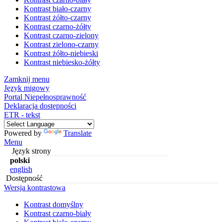
Kontrast biało-czarny
Kontrast żółto-czarny
Kontrast czarno-żółty
Kontrast czarno-zielony
Kontrast zielono-czarny
Kontrast żółto-niebieski
Kontrast niebiesko-żółty
Zamknij menu
Język migowy
Portal Niepełnosprawność
Deklaracja dostępności
ETR - tekst
Powered by
Translate
Menu
Język strony
polski
english
Dostępność
Wersja kontrastowa
Kontrast domyślny
Kontrast czarno-biały