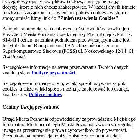
szczegółowy opis typów plików cookies, a następnie podjąć
decyzję, które z nich chcesz zaakceptować. W każdej chwili istnieje
możliwość zarządzania ustawieniami plików cookies - w stopce
strony umieściliśmy link do
"Zmień ustawienia Cookies"
.
Administratorem danych osobowych użytkowników serwisu jest
Prezydent Miasta Poznania z siedzibą przy Placu Kolegiackim 17,
61-841 Poznań, natomiast podmiotem przetwarzającym dane jest
Instytut Chemii Bioorganicznej PAN - Poznańskie Centrum
Superkomputerowo-Sieciowe (PCSS) ul. Noskowskiego 12/14, 61-
704 Poznań.
Szczegółowe informacje na temat przetwarzania Twoich danych
znajdują się w
Polityce prywatności
.
Szczegółowe informacje o tym, w jaki sposób używane są pliki
cookies, a także w jaki sposób można je zablokować lub usunąć,
znajdziesz w
Polityce cookies
.
Cenimy Twoją prywatność
Urząd Miasta Poznania odpowiedzialny za prowadzenie Miejskiego
Informatora Multimedialnego Miasta Poznania, zwraca szczególną
uwagę na przestrzeganie prawa użytkowników do prywatności.
Prezentowana informacja poniżej opisuje za co odpowiadają