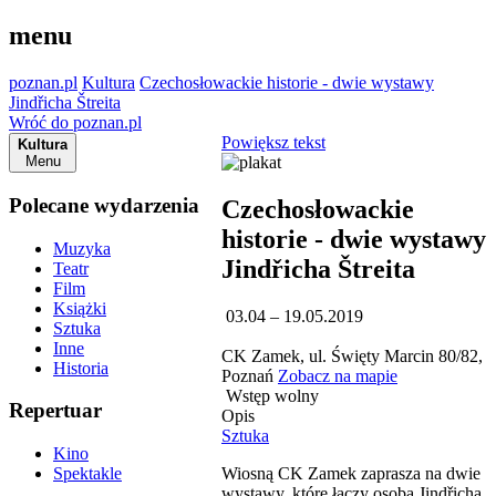
menu
poznan.pl
Kultura
Czechosłowackie historie - dwie wystawy
Jindřicha Štreita
Wróć do poznan.pl
Powiększ tekst
Kultura
Menu
Polecane wydarzenia
Czechosłowackie
historie - dwie wystawy
Muzyka
Jindřicha Štreita
Teatr
Film
Książki
03.04 – 19.05.2019
Sztuka
Inne
CK Zamek, ul. Święty Marcin 80/82,
Historia
Poznań
Zobacz na mapie
Wstęp wolny
Repertuar
Opis
Sztuka
Kino
Wiosną CK Zamek zaprasza na dwie
Spektakle
wystawy, które łączy osoba Jindřicha