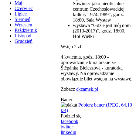
Maj
Sowiniec jako nieoficjalne
Czerwiec
centrum Czechosłowackiej
Lipiec
kultury 1974-1989", godz.
Sierpień
18:00, Sala Wystaw
Wrzesień
wystawa "Gdzie jest mój dom
Październik
(2013-2017)", godz. 18:00,
Listopad
Hol Wielki
Grudzień
Wstęp 2 zł.
4 kwietnia, godz. 18:00 -
oprowadzanie kuratorskie ze
Štěpánką Bieleszovą - kuratorką
wystawy. Na oprowadzanie
obowiązuje bilet wstępu na wystawę.
Zobacz
ckzamek.pl
Baner
Pobierz baner (JPEG, 64,10
kB)
Podziel się
facebook
twitter
linkedin