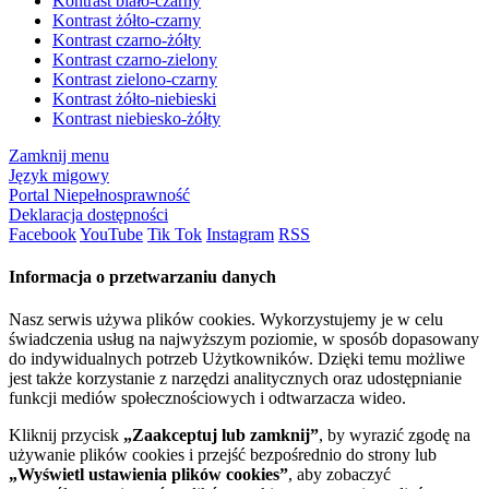
Kontrast biało-czarny
Kontrast żółto-czarny
Kontrast czarno-żółty
Kontrast czarno-zielony
Kontrast zielono-czarny
Kontrast żółto-niebieski
Kontrast niebiesko-żółty
Zamknij menu
Język migowy
Portal Niepełnosprawność
Deklaracja dostępności
Facebook
YouTube
Tik Tok
Instagram
RSS
Informacja o przetwarzaniu danych
Nasz serwis używa plików cookies. Wykorzystujemy je w celu
świadczenia usług na najwyższym poziomie, w sposób dopasowany
do indywidualnych potrzeb Użytkowników. Dzięki temu możliwe
jest także korzystanie z narzędzi analitycznych oraz udostępnianie
funkcji mediów społecznościowych i odtwarzacza wideo.
Kliknij przycisk
„Zaakceptuj lub zamknij”
, by wyrazić zgodę na
używanie plików cookies i przejść bezpośrednio do strony lub
„Wyświetl ustawienia plików cookies”
, aby zobaczyć