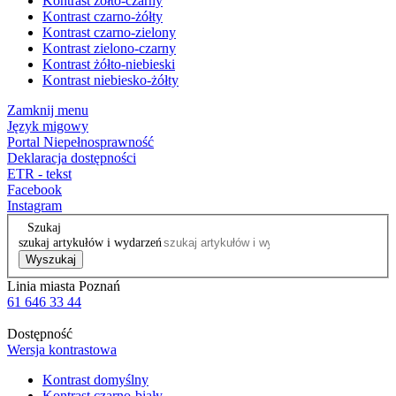
Kontrast żółto-czarny
Kontrast czarno-żółty
Kontrast czarno-zielony
Kontrast zielono-czarny
Kontrast żółto-niebieski
Kontrast niebiesko-żółty
Zamknij menu
Język migowy
Portal Niepełnosprawność
Deklaracja dostępności
ETR - tekst
Facebook
Instagram
Szukaj
szukaj artykułów i wydarzeń
Wyszukaj
Linia miasta Poznań
61 646 33 44
Dostępność
Wersja kontrastowa
Kontrast domyślny
Kontrast czarno-biały