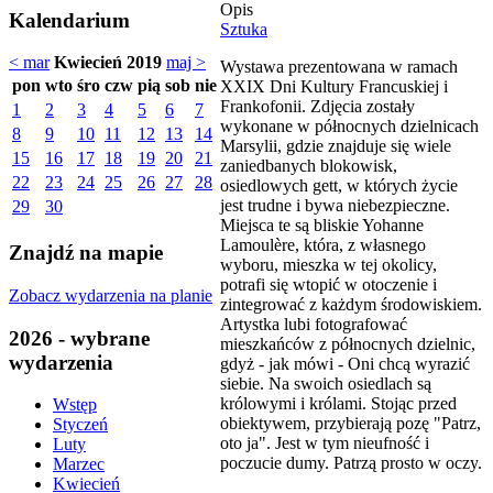
Opis
Kalendarium
Sztuka
< mar
Kwiecień 2019
maj >
Wystawa prezentowana w ramach
pon
wto
śro
czw
pią
sob
nie
XXIX Dni Kultury Francuskiej i
Frankofonii. Zdjęcia zostały
1
2
3
4
5
6
7
wykonane w północnych dzielnicach
8
9
10
11
12
13
14
Marsylii, gdzie znajduje się wiele
15
16
17
18
19
20
21
zaniedbanych blokowisk,
22
23
24
25
26
27
28
osiedlowych gett, w których życie
jest trudne i bywa niebezpieczne.
29
30
Miejsca te są bliskie Yohanne
Lamoulère, która, z własnego
Znajdź na mapie
wyboru, mieszka w tej okolicy,
potrafi się wtopić w otoczenie i
Zobacz wydarzenia na planie
zintegrować z każdym środowiskiem.
Artystka lubi fotografować
2026 - wybrane
mieszkańców z północnych dzielnic,
wydarzenia
gdyż - jak mówi - Oni chcą wyrazić
siebie. Na swoich osiedlach są
królowymi i królami. Stojąc przed
Wstęp
obiektywem, przybierają pozę "Patrz,
Styczeń
oto ja". Jest w tym nieufność i
Luty
poczucie dumy. Patrzą prosto w oczy.
Marzec
Kwiecień