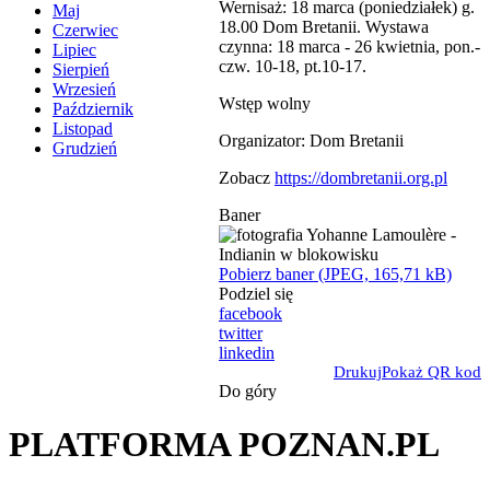
Wernisaż: 18 marca (poniedziałek) g.
Maj
18.00 Dom Bretanii. Wystawa
Czerwiec
czynna: 18 marca - 26 kwietnia, pon.-
Lipiec
czw. 10-18, pt.10-17.
Sierpień
Wrzesień
Wstęp wolny
Październik
Listopad
Organizator: Dom Bretanii
Grudzień
Zobacz
https://dombretanii.org.pl
Baner
Pobierz baner (JPEG, 165,71 kB)
Podziel się
facebook
twitter
linkedin
Drukuj
Pokaż QR kod
Do góry
PLATFORMA POZNAN.PL