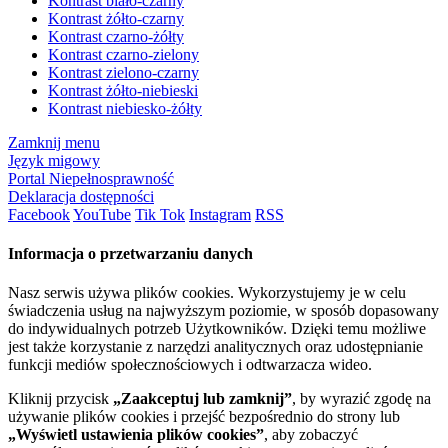
Kontrast biało-czarny
Kontrast żółto-czarny
Kontrast czarno-żółty
Kontrast czarno-zielony
Kontrast zielono-czarny
Kontrast żółto-niebieski
Kontrast niebiesko-żółty
Zamknij menu
Język migowy
Portal Niepełnosprawność
Deklaracja dostępności
Facebook
YouTube
Tik Tok
Instagram
RSS
Informacja o przetwarzaniu danych
Nasz serwis używa plików cookies. Wykorzystujemy je w celu
świadczenia usług na najwyższym poziomie, w sposób dopasowany
do indywidualnych potrzeb Użytkowników. Dzięki temu możliwe
jest także korzystanie z narzędzi analitycznych oraz udostępnianie
funkcji mediów społecznościowych i odtwarzacza wideo.
Kliknij przycisk
„Zaakceptuj lub zamknij”
, by wyrazić zgodę na
używanie plików cookies i przejść bezpośrednio do strony lub
„Wyświetl ustawienia plików cookies”
, aby zobaczyć