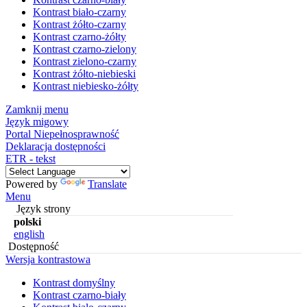
Kontrast biało-czarny
Kontrast żółto-czarny
Kontrast czarno-żółty
Kontrast czarno-zielony
Kontrast zielono-czarny
Kontrast żółto-niebieski
Kontrast niebiesko-żółty
Zamknij menu
Język migowy
Portal Niepełnosprawność
Deklaracja dostępności
ETR - tekst
Powered by
Translate
Menu
Język strony
polski
english
Dostępność
Wersja kontrastowa
Kontrast domyślny
Kontrast czarno-biały