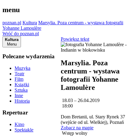
menu
poznan.pl
Kultura
Marsylia. Poza centrum - wystawa fotografii
Yohanne Lamoulère
Wróć do poznan.pl
Powiększ tekst
Kultura
Menu
Polecane wydarzenia
Marsylia. Poza
Muzyka
centrum - wystawa
Teatr
fotografii Yohanne
Film
Książki
Lamoulère
Sztuka
Inne
18.03 – 26.04.2019
Historia
18:00
Repertuar
Dom Bretanii, ul. Stary Rynek 37
(wejście od ul. Wielkiej), Poznań
Kino
Zobacz na mapie
Spektakle
Wstęp wolny