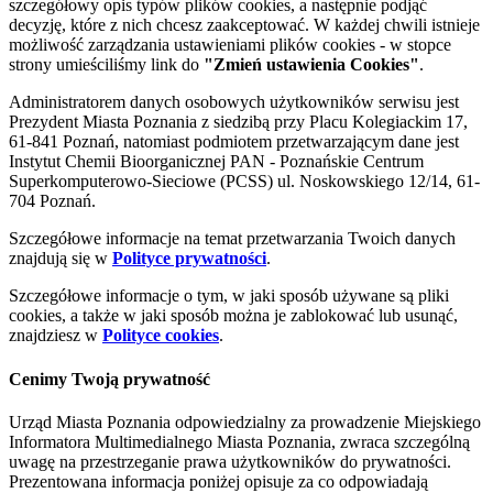
szczegółowy opis typów plików cookies, a następnie podjąć
decyzję, które z nich chcesz zaakceptować. W każdej chwili istnieje
możliwość zarządzania ustawieniami plików cookies - w stopce
strony umieściliśmy link do
"Zmień ustawienia Cookies"
.
Administratorem danych osobowych użytkowników serwisu jest
Prezydent Miasta Poznania z siedzibą przy Placu Kolegiackim 17,
61-841 Poznań, natomiast podmiotem przetwarzającym dane jest
Instytut Chemii Bioorganicznej PAN - Poznańskie Centrum
Superkomputerowo-Sieciowe (PCSS) ul. Noskowskiego 12/14, 61-
704 Poznań.
Szczegółowe informacje na temat przetwarzania Twoich danych
znajdują się w
Polityce prywatności
.
Szczegółowe informacje o tym, w jaki sposób używane są pliki
cookies, a także w jaki sposób można je zablokować lub usunąć,
znajdziesz w
Polityce cookies
.
Cenimy Twoją prywatność
Urząd Miasta Poznania odpowiedzialny za prowadzenie Miejskiego
Informatora Multimedialnego Miasta Poznania, zwraca szczególną
uwagę na przestrzeganie prawa użytkowników do prywatności.
Prezentowana informacja poniżej opisuje za co odpowiadają