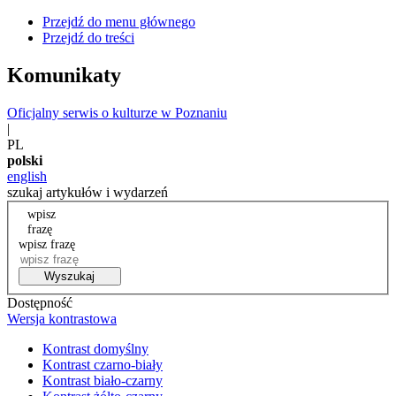
Przejdź do menu głównego
Przejdź do treści
Komunikaty
Oficjalny serwis o kulturze w Poznaniu
|
PL
polski
english
szukaj artykułów i wydarzeń
wpisz
frazę
wpisz frazę
Wyszukaj
Dostępność
Wersja kontrastowa
Kontrast domyślny
Kontrast czarno-biały
Kontrast biało-czarny