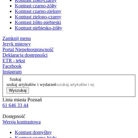
Kontrast żółto-czarny
Kontrast czarno-żółty
Kontrast czarno-zielony
Kontrast zielono-czarny
Kontrast żółto-niebieski
Kontrast niebiesko-żółty
Zamknij menu
Język migowy
Portal Niepełnosprawność
Deklaracja dostępności
ETR - tekst
Facebook
Instagram
Szukaj
szukaj artykułów i wydarzeń
Wyszukaj
Linia miasta Poznań
61 646 33 44
Dostępność
Wersja kontrastowa
Kontrast domyślny
Kontrast czarno-biały