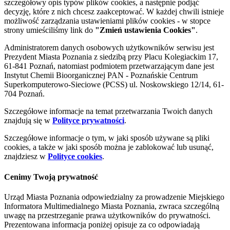
szczegółowy opis typów plików cookies, a następnie podjąć
decyzję, które z nich chcesz zaakceptować. W każdej chwili istnieje
możliwość zarządzania ustawieniami plików cookies - w stopce
strony umieściliśmy link do
"Zmień ustawienia Cookies"
.
Administratorem danych osobowych użytkowników serwisu jest
Prezydent Miasta Poznania z siedzibą przy Placu Kolegiackim 17,
61-841 Poznań, natomiast podmiotem przetwarzającym dane jest
Instytut Chemii Bioorganicznej PAN - Poznańskie Centrum
Superkomputerowo-Sieciowe (PCSS) ul. Noskowskiego 12/14, 61-
704 Poznań.
Szczegółowe informacje na temat przetwarzania Twoich danych
znajdują się w
Polityce prywatności
.
Szczegółowe informacje o tym, w jaki sposób używane są pliki
cookies, a także w jaki sposób można je zablokować lub usunąć,
znajdziesz w
Polityce cookies
.
Cenimy Twoją prywatność
Urząd Miasta Poznania odpowiedzialny za prowadzenie Miejskiego
Informatora Multimedialnego Miasta Poznania, zwraca szczególną
uwagę na przestrzeganie prawa użytkowników do prywatności.
Prezentowana informacja poniżej opisuje za co odpowiadają