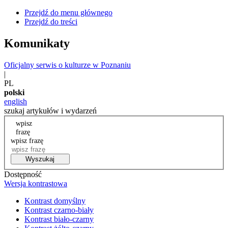
Przejdź do menu głównego
Przejdź do treści
Komunikaty
Oficjalny serwis o kulturze w Poznaniu
|
PL
polski
english
szukaj artykułów i wydarzeń
wpisz
frazę
wpisz frazę
Wyszukaj
Dostępność
Wersja kontrastowa
Kontrast domyślny
Kontrast czarno-biały
Kontrast biało-czarny