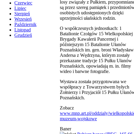
losy związały z Pułkiem, przypomnian
Czerwiec
są przez szereg pamiątek i przedmiotó
Lipiec
osobistych udostępnionych dzięki
Sierpień
uprzejmości ułańskich rodzin.
Wrzesień
Październik
O współczesnych jednostkach: 1
Listopad
Batalionie Czołgów 15 Wielkopolskiej
Grudzień
Brygady Kawalerii Pancernej i
późniejszym 15 Batalionie Ułanów
Poznańskich im. gen. broni Władysław
Andersa z Wędrzyna, którym zostały
przekazane tradycje 15 Pułku Ułanów
Poznańskich, opowiadają m. in. filmy
wideo i barwne fotografie.
Wystawa została przygotowana we
współpracy z Towarzystwem byłych
Żołnierzy i Przyjaciół 15 Pułku Ułanó
Poznańskich.
Zobacz
www.mnp.art.pl/oddzialy/wielkopolski
muzeum-wojskowe
Baner