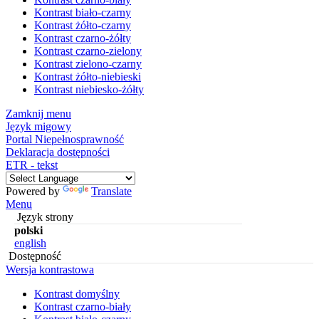
Kontrast biało-czarny
Kontrast żółto-czarny
Kontrast czarno-żółty
Kontrast czarno-zielony
Kontrast zielono-czarny
Kontrast żółto-niebieski
Kontrast niebiesko-żółty
Zamknij menu
Język migowy
Portal Niepełnosprawność
Deklaracja dostępności
ETR - tekst
Powered by
Translate
Menu
Język strony
polski
english
Dostępność
Wersja kontrastowa
Kontrast domyślny
Kontrast czarno-biały