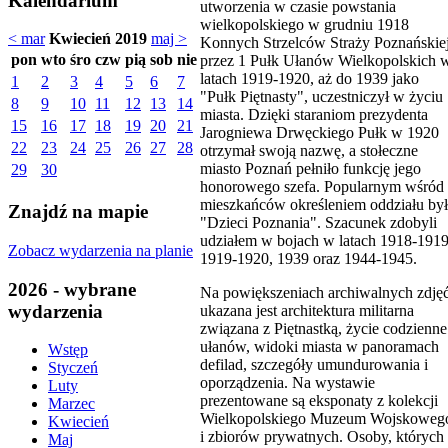
Kalendarium
utworzenia w czasie powstania
wielkopolskiego w grudniu 1918
< mar
Kwiecień 2019
maj >
Konnych Strzelców Straży Poznańskiej
pon
wto
śro
czw
pią
sob
nie
przez 1 Pułk Ułanów Wielkopolskich 
latach 1919-1920, aż do 1939 jako
1
2
3
4
5
6
7
"Pułk Piętnasty", uczestniczył w życiu
8
9
10
11
12
13
14
miasta. Dzięki staraniom prezydenta
15
16
17
18
19
20
21
Jarogniewa Drwęckiego Pułk w 1920
22
23
24
25
26
27
28
otrzymał swoją nazwę, a stołeczne
miasto Poznań pełniło funkcję jego
29
30
honorowego szefa. Popularnym wśród
mieszkańców określeniem oddziału by
Znajdź na mapie
"Dzieci Poznania". Szacunek zdobyli
udziałem w bojach w latach 1918-1919
Zobacz wydarzenia na planie
1919-1920, 1939 oraz 1944-1945.
2026 - wybrane
Na powiększeniach archiwalnych zdję
wydarzenia
ukazana jest architektura militarna
związana z Piętnastką, życie codzienne
ułanów, widoki miasta w panoramach
Wstęp
defilad, szczegóły umundurowania i
Styczeń
oporządzenia. Na wystawie
Luty
prezentowane są eksponaty z kolekcji
Marzec
Wielkopolskiego Muzeum Wojskoweg
Kwiecień
i zbiorów prywatnych. Osoby, których
Maj