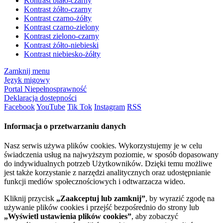
Kontrast biało-czarny
Kontrast żółto-czarny
Kontrast czarno-żółty
Kontrast czarno-zielony
Kontrast zielono-czarny
Kontrast żółto-niebieski
Kontrast niebiesko-żółty
Zamknij menu
Język migowy
Portal Niepełnosprawność
Deklaracja dostępności
Facebook
YouTube
Tik Tok
Instagram
RSS
Informacja o przetwarzaniu danych
Nasz serwis używa plików cookies. Wykorzystujemy je w celu
świadczenia usług na najwyższym poziomie, w sposób dopasowany
do indywidualnych potrzeb Użytkowników. Dzięki temu możliwe
jest także korzystanie z narzędzi analitycznych oraz udostępnianie
funkcji mediów społecznościowych i odtwarzacza wideo.
Kliknij przycisk
„Zaakceptuj lub zamknij”
, by wyrazić zgodę na
używanie plików cookies i przejść bezpośrednio do strony lub
„Wyświetl ustawienia plików cookies”
, aby zobaczyć