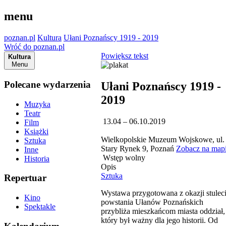
menu
poznan.pl
Kultura
Ułani Poznańscy 1919 - 2019
Wróć do poznan.pl
Powiększ tekst
Kultura
Menu
Polecane wydarzenia
Ułani Poznańscy 1919 -
2019
Muzyka
Teatr
13.04 – 06.10.2019
Film
Książki
Wielkopolskie Muzeum Wojskowe, ul.
Sztuka
Stary Rynek 9, Poznań
Zobacz na map
Inne
Wstęp wolny
Historia
Opis
Sztuka
Repertuar
Wystawa przygotowana z okazji stulec
Kino
powstania Ułanów Poznańskich
Spektakle
przybliża mieszkańcom miasta oddział,
który był ważny dla jego historii. Od