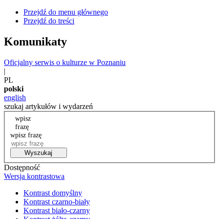
Przejdź do menu głównego
Przejdź do treści
Komunikaty
Oficjalny serwis o kulturze w Poznaniu
|
PL
polski
english
szukaj artykułów i wydarzeń
wpisz
frazę
wpisz frazę
Wyszukaj
Dostępność
Wersja kontrastowa
Kontrast domyślny
Kontrast czarno-biały
Kontrast biało-czarny