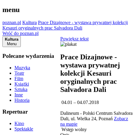
menu
poznan.pl
Kultura
Prace Dizajnowe - wystawa prywatnej kolekcji
Kesauri oryginalnych prac Salvadora Dali
Wróć do poznan.pl
Powiększ tekst
Kultura
Menu
Polecane wydarzenia
Prace Dizajnowe -
wystawa prywatnej
Muzyka
kolekcji Kesauri
Teatr
Film
oryginalnych prac
Książki
Salvadora Dali
Sztuka
Inne
Historia
04.01 – 04.07.2018
Repertuar
Dalineum - Polski Centrum Salvadora
Dali, ul. Wielka 24, Poznań
Zobacz
Kino
na mapie
Spektakle
Wstęp wolny
Opis