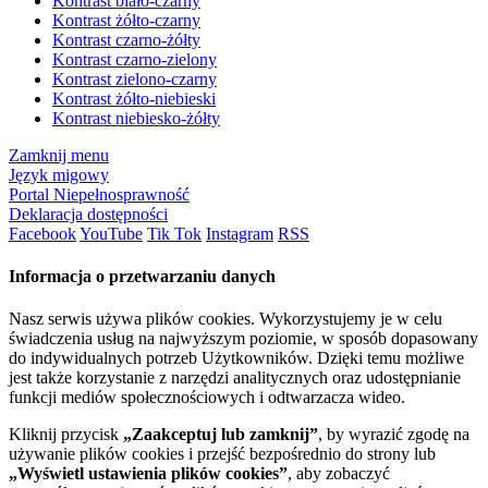
Kontrast biało-czarny
Kontrast żółto-czarny
Kontrast czarno-żółty
Kontrast czarno-zielony
Kontrast zielono-czarny
Kontrast żółto-niebieski
Kontrast niebiesko-żółty
Zamknij menu
Język migowy
Portal Niepełnosprawność
Deklaracja dostępności
Facebook
YouTube
Tik Tok
Instagram
RSS
Informacja o przetwarzaniu danych
Nasz serwis używa plików cookies. Wykorzystujemy je w celu
świadczenia usług na najwyższym poziomie, w sposób dopasowany
do indywidualnych potrzeb Użytkowników. Dzięki temu możliwe
jest także korzystanie z narzędzi analitycznych oraz udostępnianie
funkcji mediów społecznościowych i odtwarzacza wideo.
Kliknij przycisk
„Zaakceptuj lub zamknij”
, by wyrazić zgodę na
używanie plików cookies i przejść bezpośrednio do strony lub
„Wyświetl ustawienia plików cookies”
, aby zobaczyć