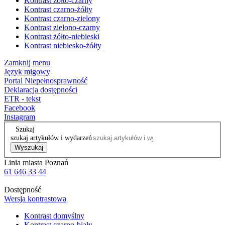
Kontrast żółto-czarny
Kontrast czarno-żółty
Kontrast czarno-zielony
Kontrast zielono-czarny
Kontrast żółto-niebieski
Kontrast niebiesko-żółty
Zamknij menu
Język migowy
Portal Niepełnosprawność
Deklaracja dostępności
ETR - tekst
Facebook
Instagram
Szukaj
szukaj artykułów i wydarzeń
Wyszukaj
Linia miasta Poznań
61 646 33 44
Dostępność
Wersja kontrastowa
Kontrast domyślny
Kontrast czarno-biały