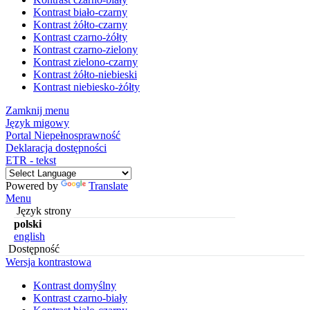
Kontrast biało-czarny
Kontrast żółto-czarny
Kontrast czarno-żółty
Kontrast czarno-zielony
Kontrast zielono-czarny
Kontrast żółto-niebieski
Kontrast niebiesko-żółty
Zamknij menu
Język migowy
Portal Niepełnosprawność
Deklaracja dostępności
ETR - tekst
Powered by
Translate
Menu
Język strony
polski
english
Dostępność
Wersja kontrastowa
Kontrast domyślny
Kontrast czarno-biały