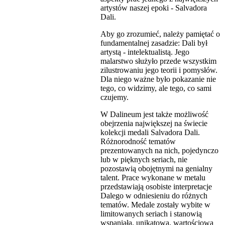
artystów naszej epoki - Salvadora
Dali.
Aby go zrozumieć, należy pamiętać o
fundamentalnej zasadzie: Dali był
artystą - intelektualistą. Jego
malarstwo służyło przede wszystkim
zilustrowaniu jego teorii i pomysłów.
Dla niego ważne było pokazanie nie
tego, co widzimy, ale tego, co sami
czujemy.
W Dalineum jest także możliwość
obejrzenia największej na świecie
kolekcji medali Salvadora Dali.
Różnorodność tematów
prezentowanych na nich, pojedynczo
lub w pięknych seriach, nie
pozostawią obojętnymi na genialny
talent. Prace wykonane w metalu
przedstawiają osobiste interpretacje
Dalego w odniesieniu do różnych
tematów. Medale zostały wybite w
limitowanych seriach i stanowią
wspaniałą, unikatową, wartościową