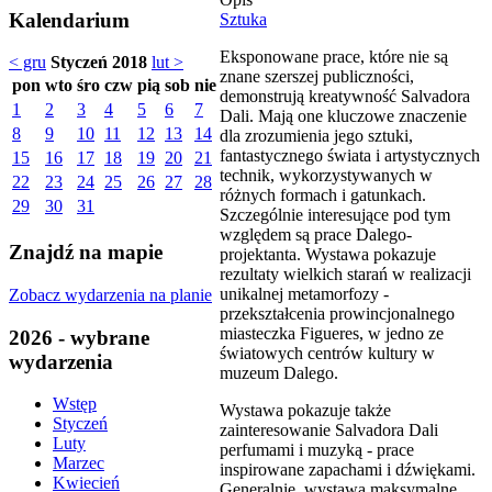
Kalendarium
Sztuka
Eksponowane prace, które nie są
< gru
Styczeń 2018
lut >
znane szerszej publiczności,
pon
wto
śro
czw
pią
sob
nie
demonstrują kreatywność Salvadora
1
2
3
4
5
6
7
Dali. Mają one kluczowe znaczenie
8
9
10
11
12
13
14
dla zrozumienia jego sztuki,
fantastycznego świata i artystycznych
15
16
17
18
19
20
21
technik, wykorzystywanych w
22
23
24
25
26
27
28
różnych formach i gatunkach.
29
30
31
Szczególnie interesujące pod tym
względem są prace Dalego-
Znajdź na mapie
projektanta. Wystawa pokazuje
rezultaty wielkich starań w realizacji
unikalnej metamorfozy -
Zobacz wydarzenia na planie
przekształcenia prowincjonalnego
miasteczka Figueres, w jedno ze
2026 - wybrane
światowych centrów kultury w
wydarzenia
muzeum Dalego.
Wstęp
Wystawa pokazuje także
Styczeń
zainteresowanie Salvadora Dali
Luty
perfumami i muzyką - prace
Marzec
inspirowane zapachami i dźwiękami.
Kwiecień
Generalnie, wystawa maksymalne