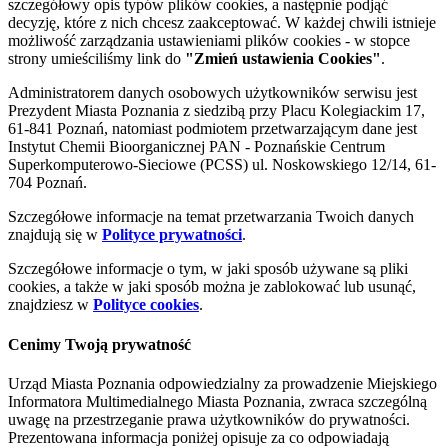
szczegółowy opis typów plików cookies, a następnie podjąć
decyzję, które z nich chcesz zaakceptować. W każdej chwili istnieje
możliwość zarządzania ustawieniami plików cookies - w stopce
strony umieściliśmy link do
"Zmień ustawienia Cookies"
.
Administratorem danych osobowych użytkowników serwisu jest
Prezydent Miasta Poznania z siedzibą przy Placu Kolegiackim 17,
61-841 Poznań, natomiast podmiotem przetwarzającym dane jest
Instytut Chemii Bioorganicznej PAN - Poznańskie Centrum
Superkomputerowo-Sieciowe (PCSS) ul. Noskowskiego 12/14, 61-
704 Poznań.
Szczegółowe informacje na temat przetwarzania Twoich danych
znajdują się w
Polityce prywatności
.
Szczegółowe informacje o tym, w jaki sposób używane są pliki
cookies, a także w jaki sposób można je zablokować lub usunąć,
znajdziesz w
Polityce cookies
.
Cenimy Twoją prywatność
Urząd Miasta Poznania odpowiedzialny za prowadzenie Miejskiego
Informatora Multimedialnego Miasta Poznania, zwraca szczególną
uwagę na przestrzeganie prawa użytkowników do prywatności.
Prezentowana informacja poniżej opisuje za co odpowiadają