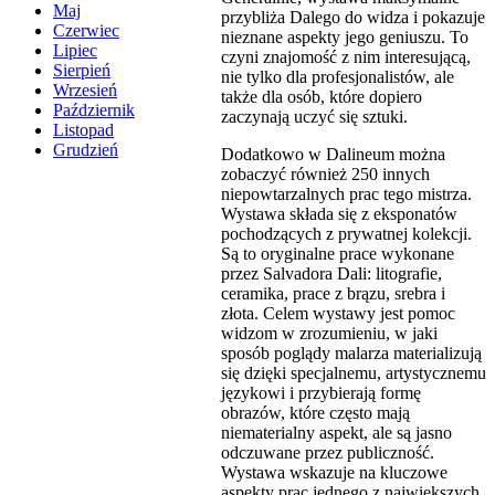
Maj
przybliża Dalego do widza i pokazuje
Czerwiec
nieznane aspekty jego geniuszu. To
Lipiec
czyni znajomość z nim interesującą,
Sierpień
nie tylko dla profesjonalistów, ale
Wrzesień
także dla osób, które dopiero
Październik
zaczynają uczyć się sztuki.
Listopad
Grudzień
Dodatkowo w Dalineum można
zobaczyć również 250 innych
niepowtarzalnych prac tego mistrza.
Wystawa składa się z eksponatów
pochodzących z prywatnej kolekcji.
Są to oryginalne prace wykonane
przez Salvadora Dali: litografie,
ceramika, prace z brązu, srebra i
złota. Celem wystawy jest pomoc
widzom w zrozumieniu, w jaki
sposób poglądy malarza materializują
się dzięki specjalnemu, artystycznemu
językowi i przybierają formę
obrazów, które często mają
niematerialny aspekt, ale są jasno
odczuwane przez publiczność.
Wystawa wskazuje na kluczowe
aspekty prac jednego z największych