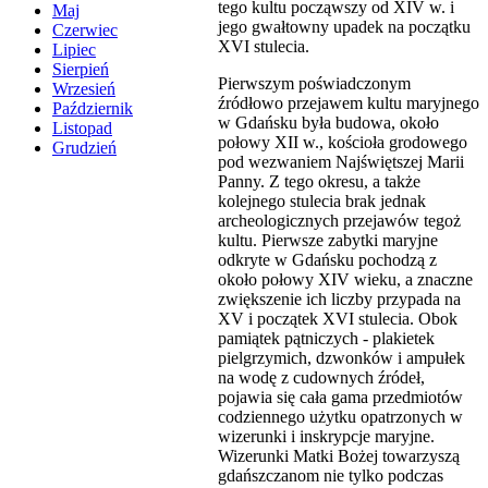
tego kultu począwszy od XIV w. i
Maj
jego gwałtowny upadek na początku
Czerwiec
XVI stulecia.
Lipiec
Sierpień
Pierwszym poświadczonym
Wrzesień
źródłowo przejawem kultu maryjnego
Październik
w Gdańsku była budowa, około
Listopad
połowy XII w., kościoła grodowego
Grudzień
pod wezwaniem Najświętszej Marii
Panny. Z tego okresu, a także
kolejnego stulecia brak jednak
archeologicznych przejawów tegoż
kultu. Pierwsze zabytki maryjne
odkryte w Gdańsku pochodzą z
około połowy XIV wieku, a znaczne
zwiększenie ich liczby przypada na
XV i początek XVI stulecia. Obok
pamiątek pątniczych - plakietek
pielgrzymich, dzwonków i ampułek
na wodę z cudownych źródeł,
pojawia się cała gama przedmiotów
codziennego użytku opatrzonych w
wizerunki i inskrypcje maryjne.
Wizerunki Matki Bożej towarzyszą
gdańszczanom nie tylko podczas