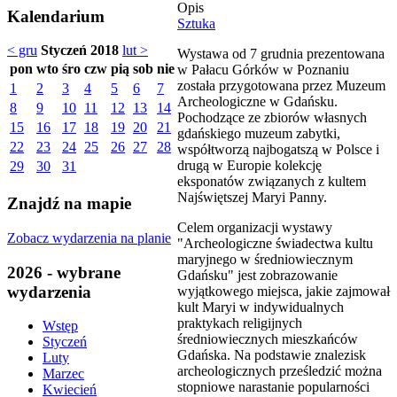
Opis
Kalendarium
Sztuka
< gru
Styczeń 2018
lut >
Wystawa od 7 grudnia prezentowana
pon
wto
śro
czw
pią
sob
nie
w Pałacu Górków w Poznaniu
została przygotowana przez Muzeum
1
2
3
4
5
6
7
Archeologiczne w Gdańsku.
8
9
10
11
12
13
14
Pochodzące ze zbiorów własnych
15
16
17
18
19
20
21
gdańskiego muzeum zabytki,
22
23
24
25
26
27
28
współtworzą najbogatszą w Polsce i
drugą w Europie kolekcję
29
30
31
eksponatów związanych z kultem
Najświętszej Maryi Panny.
Znajdź na mapie
Celem organizacji wystawy
Zobacz wydarzenia na planie
"Archeologiczne świadectwa kultu
maryjnego w średniowiecznym
2026 - wybrane
Gdańsku" jest zobrazowanie
wydarzenia
wyjątkowego miejsca, jakie zajmował
kult Maryi w indywidualnych
praktykach religijnych
Wstęp
średniowiecznych mieszkańców
Styczeń
Gdańska. Na podstawie znalezisk
Luty
archeologicznych prześledzić można
Marzec
stopniowe narastanie popularności
Kwiecień