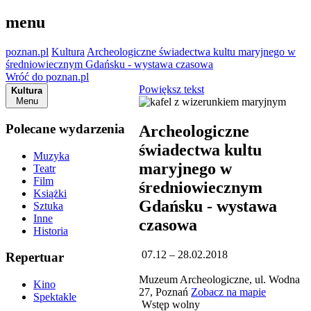
menu
poznan.pl
Kultura
Archeologiczne świadectwa kultu maryjnego w
średniowiecznym Gdańsku - wystawa czasowa
Wróć do poznan.pl
Powiększ tekst
Kultura
Menu
Polecane wydarzenia
Archeologiczne
świadectwa kultu
Muzyka
maryjnego w
Teatr
Film
średniowiecznym
Książki
Gdańsku - wystawa
Sztuka
Inne
czasowa
Historia
07.12 – 28.02.2018
Repertuar
Muzeum Archeologiczne, ul. Wodna
Kino
27, Poznań
Zobacz na mapie
Spektakle
Wstęp wolny