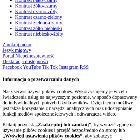
Kontrast biało-czarny
Kontrast żółto-czarny
Kontrast czarno-żółty
Kontrast czarno-zielony
Kontrast zielono-czarny
Kontrast żółto-niebieski
Kontrast niebiesko-żółty
Zamknij menu
Język migowy
Portal Niepełnosprawność
Deklaracja dostępności
Facebook
YouTube
Tik Tok
Instagram
RSS
Informacja o przetwarzaniu danych
Nasz serwis używa plików cookies. Wykorzystujemy je w celu
świadczenia usług na najwyższym poziomie, w sposób dopasowany
do indywidualnych potrzeb Użytkowników. Dzięki temu możliwe
jest także korzystanie z narzędzi analitycznych oraz udostępnianie
funkcji mediów społecznościowych i odtwarzacza wideo.
Kliknij przycisk
„Zaakceptuj lub zamknij”
, by wyrazić zgodę na
używanie plików cookies i przejść bezpośrednio do strony lub
„Wyświetl ustawienia plików cookies”
, aby zobaczyć