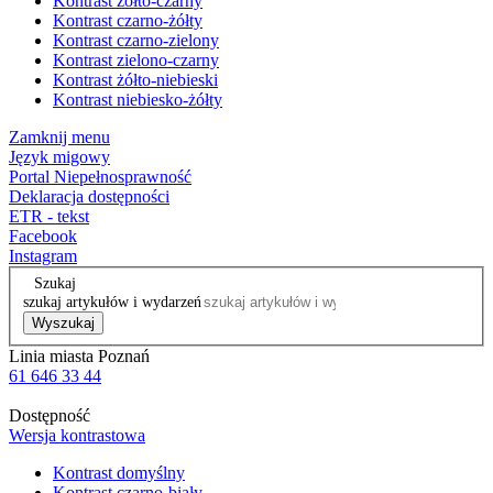
Kontrast żółto-czarny
Kontrast czarno-żółty
Kontrast czarno-zielony
Kontrast zielono-czarny
Kontrast żółto-niebieski
Kontrast niebiesko-żółty
Zamknij menu
Język migowy
Portal Niepełnosprawność
Deklaracja dostępności
ETR - tekst
Facebook
Instagram
Szukaj
szukaj artykułów i wydarzeń
Wyszukaj
Linia miasta Poznań
61 646 33 44
Dostępność
Wersja kontrastowa
Kontrast domyślny
Kontrast czarno-biały