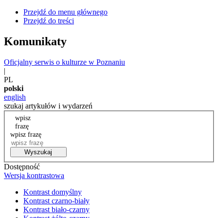
Przejdź do menu głównego
Przejdź do treści
Komunikaty
Oficjalny serwis o kulturze w Poznaniu
|
PL
polski
english
szukaj artykułów i wydarzeń
wpisz
frazę
wpisz frazę
Wyszukaj
Dostępność
Wersja kontrastowa
Kontrast domyślny
Kontrast czarno-biały
Kontrast biało-czarny