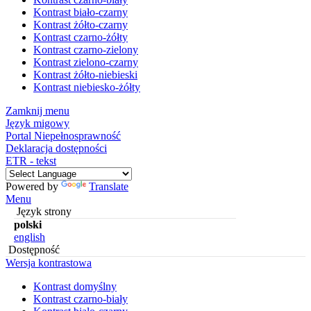
Kontrast biało-czarny
Kontrast żółto-czarny
Kontrast czarno-żółty
Kontrast czarno-zielony
Kontrast zielono-czarny
Kontrast żółto-niebieski
Kontrast niebiesko-żółty
Zamknij menu
Język migowy
Portal Niepełnosprawność
Deklaracja dostępności
ETR - tekst
Powered by
Translate
Menu
Język strony
polski
english
Dostępność
Wersja kontrastowa
Kontrast domyślny
Kontrast czarno-biały