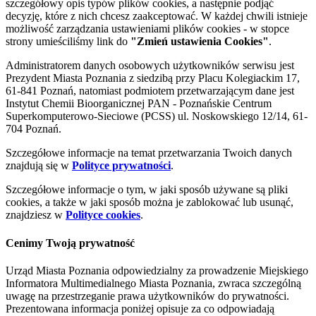
szczegółowy opis typów plików cookies, a następnie podjąć
decyzję, które z nich chcesz zaakceptować. W każdej chwili istnieje
możliwość zarządzania ustawieniami plików cookies - w stopce
strony umieściliśmy link do
"Zmień ustawienia Cookies"
.
Administratorem danych osobowych użytkowników serwisu jest
Prezydent Miasta Poznania z siedzibą przy Placu Kolegiackim 17,
61-841 Poznań, natomiast podmiotem przetwarzającym dane jest
Instytut Chemii Bioorganicznej PAN - Poznańskie Centrum
Superkomputerowo-Sieciowe (PCSS) ul. Noskowskiego 12/14, 61-
704 Poznań.
Szczegółowe informacje na temat przetwarzania Twoich danych
znajdują się w
Polityce prywatności
.
Szczegółowe informacje o tym, w jaki sposób używane są pliki
cookies, a także w jaki sposób można je zablokować lub usunąć,
znajdziesz w
Polityce cookies
.
Cenimy Twoją prywatność
Urząd Miasta Poznania odpowiedzialny za prowadzenie Miejskiego
Informatora Multimedialnego Miasta Poznania, zwraca szczególną
uwagę na przestrzeganie prawa użytkowników do prywatności.
Prezentowana informacja poniżej opisuje za co odpowiadają