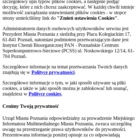
szczegółowy opis typów plików cookies, a następnie podjąć
decyzję, które z nich chcesz zaakceptować. W każdej chwili istnieje
możliwość zarządzania ustawieniami plików cookies - w stopce
strony umieściliśmy link do
"Zmień ustawienia Cookies"
.
Administratorem danych osobowych użytkowników serwisu jest
Prezydent Miasta Poznania z siedzibą przy Placu Kolegiackim 17,
61-841 Poznań, natomiast podmiotem przetwarzającym dane jest
Instytut Chemii Bioorganicznej PAN - Poznańskie Centrum
Superkomputerowo-Sieciowe (PCSS) ul. Noskowskiego 12/14, 61-
704 Poznań.
Szczegółowe informacje na temat przetwarzania Twoich danych
znajdują się w
Polityce prywatności
.
Szczegółowe informacje o tym, w jaki sposób używane są pliki
cookies, a także w jaki sposób można je zablokować lub usunąć,
znajdziesz w
Polityce cookies
.
Cenimy Twoją prywatność
Urząd Miasta Poznania odpowiedzialny za prowadzenie Miejskiego
Informatora Multimedialnego Miasta Poznania, zwraca szczególną
uwagę na przestrzeganie prawa użytkowników do prywatności.
Prezentowana informacja poniżej opisuje za co odpowiadają