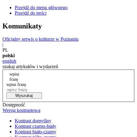
Przejdź do menu głównego
Przejdź do treści
Komunikaty
Oficjalny serwis o kulturze w Poznaniu
|
PL
polski
english
szukaj artykułów i wydarzeń
wpisz
frazę
wpisz frazę
Wyszukaj
Dostępność
Wersja kontrastowa
Kontrast domyślny
Kontrast czarno-biały
Kontrast biało-czarny