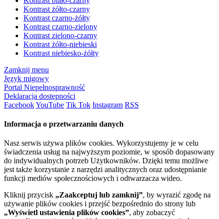
Kontrast biało-czarny
Kontrast żółto-czarny
Kontrast czarno-żółty
Kontrast czarno-zielony
Kontrast zielono-czarny
Kontrast żółto-niebieski
Kontrast niebiesko-żółty
Zamknij menu
Język migowy
Portal Niepełnosprawność
Deklaracja dostępności
Facebook
YouTube
Tik Tok
Instagram
RSS
Informacja o przetwarzaniu danych
Nasz serwis używa plików cookies. Wykorzystujemy je w celu
świadczenia usług na najwyższym poziomie, w sposób dopasowany
do indywidualnych potrzeb Użytkowników. Dzięki temu możliwe
jest także korzystanie z narzędzi analitycznych oraz udostępnianie
funkcji mediów społecznościowych i odtwarzacza wideo.
Kliknij przycisk
„Zaakceptuj lub zamknij”
, by wyrazić zgodę na
używanie plików cookies i przejść bezpośrednio do strony lub
„Wyświetl ustawienia plików cookies”
, aby zobaczyć