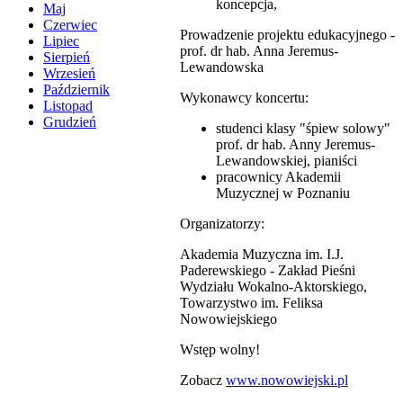
koncepcja,
Maj
Czerwiec
Prowadzenie projektu edukacyjnego -
Lipiec
prof. dr hab. Anna Jeremus-
Sierpień
Lewandowska
Wrzesień
Październik
Wykonawcy koncertu:
Listopad
Grudzień
studenci klasy "śpiew solowy"
prof. dr hab. Anny Jeremus-
Lewandowskiej, pianiści
pracownicy Akademii
Muzycznej w Poznaniu
Organizatorzy:
Akademia Muzyczna im. I.J.
Paderewskiego - Zakład Pieśni
Wydziału Wokalno-Aktorskiego,
Towarzystwo im. Feliksa
Nowowiejskiego
Wstęp wolny!
Zobacz
www.nowowiejski.pl