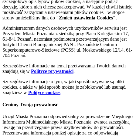
szczegółowy opis typów plików cookies, a następnie podjąć
decyzję, które z nich chcesz zaakceptować. W każdej chwili istnieje
możliwość zarządzania ustawieniami plików cookies - w stopce
strony umieściliśmy link do
"Zmień ustawienia Cookies"
.
Administratorem danych osobowych użytkowników serwisu jest
Prezydent Miasta Poznania z siedzibą przy Placu Kolegiackim 17,
61-841 Poznań, natomiast podmiotem przetwarzającym dane jest
Instytut Chemii Bioorganicznej PAN - Poznańskie Centrum
Superkomputerowo-Sieciowe (PCSS) ul. Noskowskiego 12/14, 61-
704 Poznań.
Szczegółowe informacje na temat przetwarzania Twoich danych
znajdują się w
Polityce prywatności
.
Szczegółowe informacje o tym, w jaki sposób używane są pliki
cookies, a także w jaki sposób można je zablokować lub usunąć,
znajdziesz w
Polityce cookies
.
Cenimy Twoją prywatność
Urząd Miasta Poznania odpowiedzialny za prowadzenie Miejskiego
Informatora Multimedialnego Miasta Poznania, zwraca szczególną
uwagę na przestrzeganie prawa użytkowników do prywatności.
Prezentowana informacja poniżej opisuje za co odpowiadają