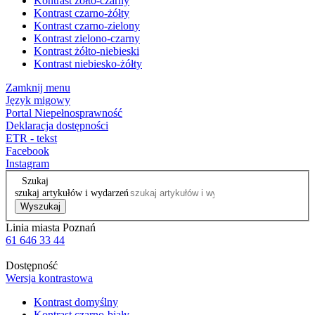
Kontrast żółto-czarny
Kontrast czarno-żółty
Kontrast czarno-zielony
Kontrast zielono-czarny
Kontrast żółto-niebieski
Kontrast niebiesko-żółty
Zamknij menu
Język migowy
Portal Niepełnosprawność
Deklaracja dostępności
ETR - tekst
Facebook
Instagram
Szukaj
szukaj artykułów i wydarzeń
Wyszukaj
Linia miasta Poznań
61 646 33 44
Dostępność
Wersja kontrastowa
Kontrast domyślny
Kontrast czarno-biały