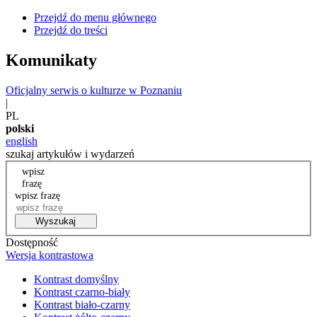
Przejdź do menu głównego
Przejdź do treści
Komunikaty
Oficjalny serwis o kulturze w Poznaniu
|
PL
polski
english
szukaj artykułów i wydarzeń
wpisz
frazę
wpisz frazę
Wyszukaj
Dostępność
Wersja kontrastowa
Kontrast domyślny
Kontrast czarno-biały
Kontrast biało-czarny