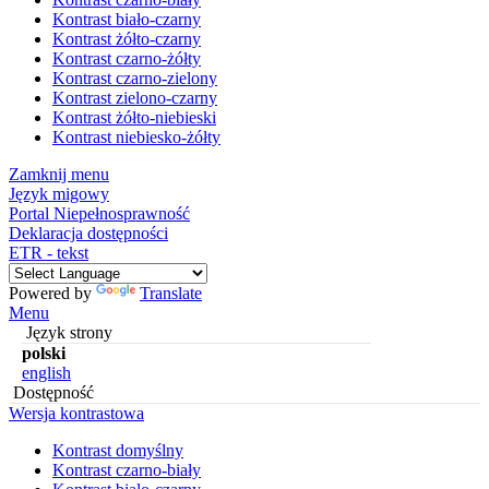
Kontrast biało-czarny
Kontrast żółto-czarny
Kontrast czarno-żółty
Kontrast czarno-zielony
Kontrast zielono-czarny
Kontrast żółto-niebieski
Kontrast niebiesko-żółty
Zamknij menu
Język migowy
Portal Niepełnosprawność
Deklaracja dostępności
ETR - tekst
Powered by
Translate
Menu
Język strony
polski
english
Dostępność
Wersja kontrastowa
Kontrast domyślny
Kontrast czarno-biały