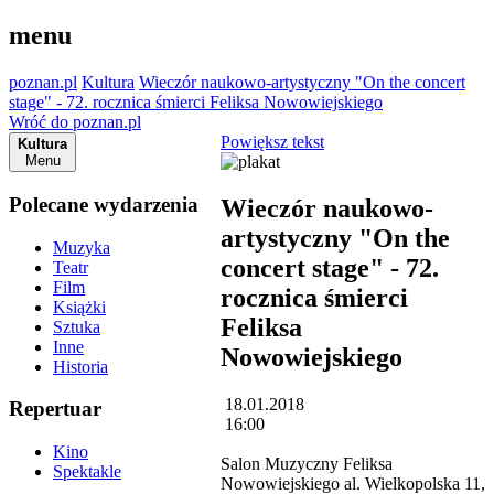
menu
poznan.pl
Kultura
Wieczór naukowo-artystyczny "On the concert
stage" - 72. rocznica śmierci Feliksa Nowowiejskiego
Wróć do poznan.pl
Powiększ tekst
Kultura
Menu
Polecane wydarzenia
Wieczór naukowo-
artystyczny "On the
Muzyka
concert stage" - 72.
Teatr
Film
rocznica śmierci
Książki
Feliksa
Sztuka
Inne
Nowowiejskiego
Historia
18.01.2018
Repertuar
16:00
Kino
Salon Muzyczny Feliksa
Spektakle
Nowowiejskiego al. Wielkopolska 11,