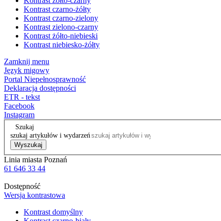
Kontrast żółto-czarny
Kontrast czarno-żółty
Kontrast czarno-zielony
Kontrast zielono-czarny
Kontrast żółto-niebieski
Kontrast niebiesko-żółty
Zamknij menu
Język migowy
Portal Niepełnosprawność
Deklaracja dostępności
ETR - tekst
Facebook
Instagram
Szukaj
szukaj artykułów i wydarzeń
Wyszukaj
Linia miasta Poznań
61 646 33 44
Dostępność
Wersja kontrastowa
Kontrast domyślny
Kontrast czarno-biały