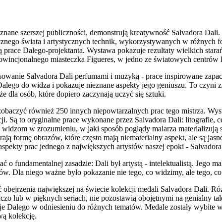
znane szerszej publiczności, demonstrują kreatywność Salvadora Dali
ycznego świata i artystycznych technik, wykorzystywanych w różnych f
 prace Dalego-projektanta. Wystawa pokazuje rezultaty wielkich starań 
rowincjonalnego miasteczka Figueres, w jedno ze światowych centrów
sowanie Salvadora Dali perfumami i muzyką - prace inspirowane zapac
lego do widza i pokazuje nieznane aspekty jego geniuszu. To czyni zn
kże dla osób, które dopiero zaczynają uczyć się sztuki.
aczyć również 250 innych niepowtarzalnych prac tego mistrza. Wyst
. Są to oryginalne prace wykonane przez Salvadora Dali: litografie, ce
widzom w zrozumieniu, w jaki sposób poglądy malarza materializują s
rają formę obrazów, które często mają niematerialny aspekt, ale są ja
pekty prac jednego z największych artystów naszej epoki - Salvadora
 o fundamentalnej zasadzie: Dali był artystą - intelektualistą. Jego m
słów. Dla niego ważne było pokazanie nie tego, co widzimy, ale tego, c
 obejrzenia największej na świecie kolekcji medali Salvadora Dali. 
czo lub w pięknych seriach, nie pozostawią obojętnymi na genialny ta
acje Dalego w odniesieniu do różnych tematów. Medale zostały wybite w
wą kolekcję.