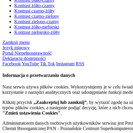
Kontrast biało-czarny
Kontrast żółto-czarny
Kontrast czarno-żółty
Kontrast czarno-zielony
Kontrast zielono-czarny
Kontrast żółto-niebieski
Kontrast niebiesko-żółty
Zamknij menu
Język migowy
Portal Niepełnosprawność
Deklaracja dostępności
Facebook
YouTube
Tik Tok
Instagram
RSS
Informacja o przetwarzaniu danych
Nasz serwis używa plików cookies. Wykorzystujemy je w celu świa
korzystanie z narzędzi analitycznych oraz udostępnianie funkcji me
Kliknij przycisk
„Zaakceptuj lub zamknij”
, by wyrazić zgodę na u
typów plików cookies, a następnie podjąć decyzję, które z nich chce
"Zmień ustawienia Cookies"
.
Administratorem danych osobowych użytkowników serwisu jest Prezyd
Chemii Bioorganicznej PAN - Poznańskie Centrum Superkomputerow