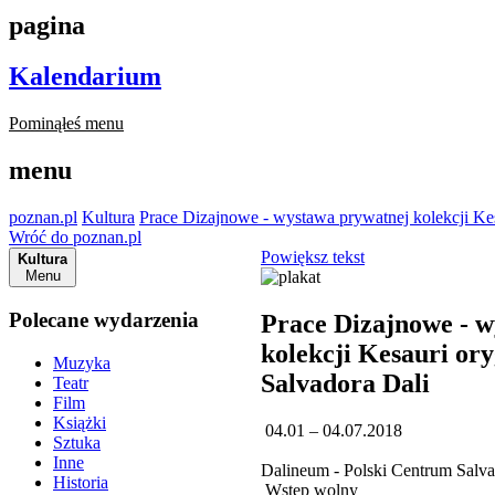
pagina
Kalendarium
Pominąłeś menu
menu
poznan.pl
Kultura
Prace Dizajnowe - wystawa prywatnej kolekcji Kes
Wróć do poznan.pl
Powiększ tekst
Kultura
Menu
Polecane wydarzenia
Prace Dizajnowe - 
kolekcji Kesauri or
Muzyka
Salvadora Dali
Teatr
Film
Książki
04.01 – 04.07.2018
Sztuka
Inne
Dalineum - Polski Centrum Salva
Historia
Wstęp wolny