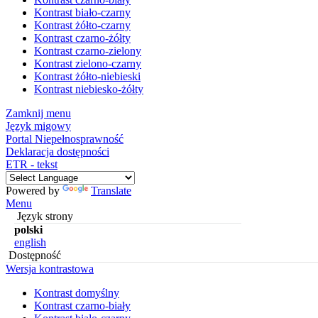
Kontrast biało-czarny
Kontrast żółto-czarny
Kontrast czarno-żółty
Kontrast czarno-zielony
Kontrast zielono-czarny
Kontrast żółto-niebieski
Kontrast niebiesko-żółty
Zamknij menu
Język migowy
Portal Niepełnosprawność
Deklaracja dostępności
ETR - tekst
Powered by
Translate
Menu
Język strony
polski
english
Dostępność
Wersja kontrastowa
Kontrast domyślny
Kontrast czarno-biały