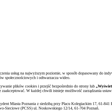
dczenia usług na najwyższym poziomie, w sposób dopasowany do indy
diów społecznościowych i odtwarzacza wideo.
żywanie plików cookies i przejść bezpośrednio do strony lub
„Wyświetl
sz zaakceptować. W każdej chwili istnieje możliwość zarządzania ustaw
ent Miasta Poznania z siedzibą przy Placu Kolegiackim 17, 61-841 P
o-Sieciowe (PCSS) ul. Noskowskiego 12/14, 61-704 Poznań.