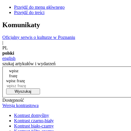
Przejdź do menu głównego
Przejdź do treści
Komunikaty
Oficjalny serwis o kulturze w Poznaniu
|
PL
polski
english
szukaj artykułów i wydarzeń
wpisz
frazę
wpisz frazę
Wyszukaj
Dostępność
Wersja kontrastowa
Kontrast domyślny
Kontrast czarno-biały
Kontrast biało-czarny