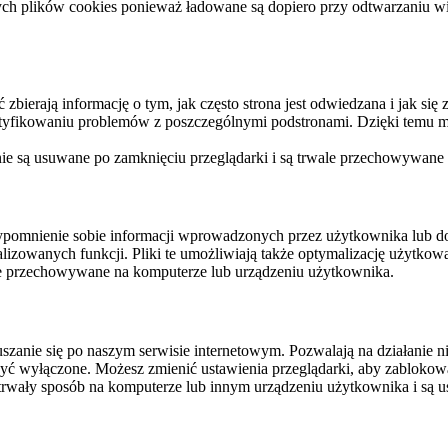
ych plików cookies ponieważ ładowane są dopiero przy odtwarzaniu wid
ierają informację o tym, jak często strona jest odwiedzana i jak się z 
ntyfikowaniu problemów z poszczególnymi podstronami. Dzięki temu mo
 nie są usuwane po zamknięciu przeglądarki i są trwale przechowywane
rzypomnienie sobie informacji wprowadzonych przez użytkownika lub 
nalizowanych funkcji. Pliki te umożliwiają także optymalizację użytko
ale przechowywane na komputerze lub urządzeniu użytkownika.
szanie się po naszym serwisie internetowym. Pozwalają na działanie ni
yć wyłączone. Możesz zmienić ustawienia przeglądarki, aby zablokować
trwały sposób na komputerze lub innym urządzeniu użytkownika i są u