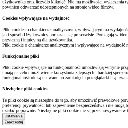
użytkownika oraz liczydło kliknięć. Nie ma możliwości wyłączenia t
powinien odtwarzać udostępnionych na stronie wideo filmów.
Cookies wpływające na wydajność
Pliki cookies o charakterze analitycznym, wpływającym na wydajność zb
jaki sposób Użytkownicy poruszają się po serwisie. Pomagają w ide
przyjazną i intuicyjną dla użytkownika.
Pliki cookie o charakterze analitycznym i wpływające na wydajność
Funkcjonalne pliki
Pliki cookie wpływające na funkcjonalność umożliwiają witrynie p
i mają na celu umożliwienie korzystania z lepszych i bardziej sperso
funkcjonalność nie są usuwane po zamknięciu przeglądarki i są trw
Niezbędne pliki cookies
Te pliki cookie są niezbędne do tego, aby umożliwić prawidłowe poru
preferencji prywatności lub zapewnienie bezpieczeństwa i nie mogą b
działać poprawnie. Niezbędne pliki cookie nie są przechowywane w 
Ustawienia
Zaakceptuj