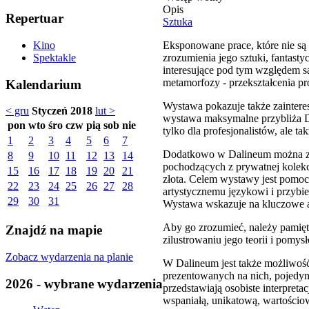
Opis
Repertuar
Sztuka
Eksponowane prace, które nie są 
Kino
zrozumienia jego sztuki, fantast
Spektakle
interesujące pod tym względem są
metamorfozy - przekształcenia p
Kalendarium
Wystawa pokazuje także zaintere
< gru
Styczeń 2018
lut >
wystawa maksymalne przybliża Da
pon
wto
śro
czw
pią
sob
nie
tylko dla profesjonalistów, ale ta
1
2
3
4
5
6
7
Dodatkowo w Dalineum można zob
8
9
10
11
12
13
14
pochodzących z prywatnej kolekcji
15
16
17
18
19
20
21
złota. Celem wystawy jest pomoc 
22
23
24
25
26
27
28
artystycznemu językowi i przybie
29
30
31
Wystawa wskazuje na kluczowe as
Aby go zrozumieć, należy pamiętać
Znajdź na mapie
zilustrowaniu jego teorii i pomy
Zobacz wydarzenia na planie
W Dalineum jest także możliwość
prezentowanych na nich, pojedyn
2026 - wybrane wydarzenia
przedstawiają osobiste interpret
wspaniałą, unikatową, wartościo