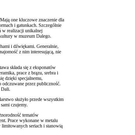
. Mają one kluczowe znaczenie dla
ormach i gatunkach. Szczególnie
w realizacji unikalnej
 kultury w muzeum Dalego.
hami i dźwiękami. Generalnie,
ajomość z nim interesującą, nie
awa składa się z eksponatów
ramika, prace z brązu, srebra i
ię dzięki specjalnemu,
sno odczuwane przez publiczność.
 Dali.
alarstwo służyło przede wszystkim
o sami czujemy.
Różnorodność tematów
lent. Prace wykonane w metalu
 limitowanych seriach i stanowią