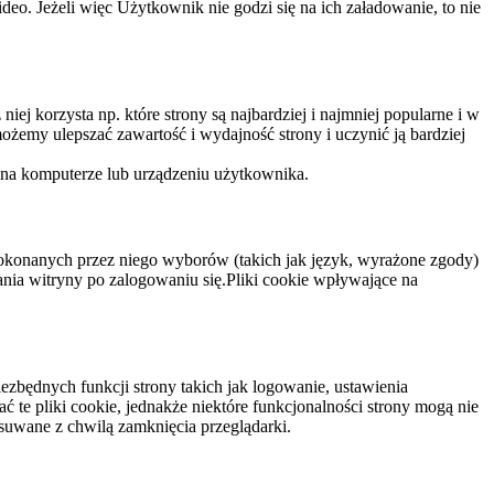
eo. Jeżeli więc Użytkownik nie godzi się na ich załadowanie, to nie
niej korzysta np. które strony są najbardziej i najmniej popularne i w
żemy ulepszać zawartość i wydajność strony i uczynić ją bardziej
 na komputerze lub urządzeniu użytkownika.
dokonanych przez niego wyborów (takich jak język, wyrażone zgody)
wania witryny po zalogowaniu się.Pliki cookie wpływające na
ezbędnych funkcji strony takich jak logowanie, ustawienia
 te pliki cookie, jednakże niektóre funkcjonalności strony mogą nie
suwane z chwilą zamknięcia przeglądarki.