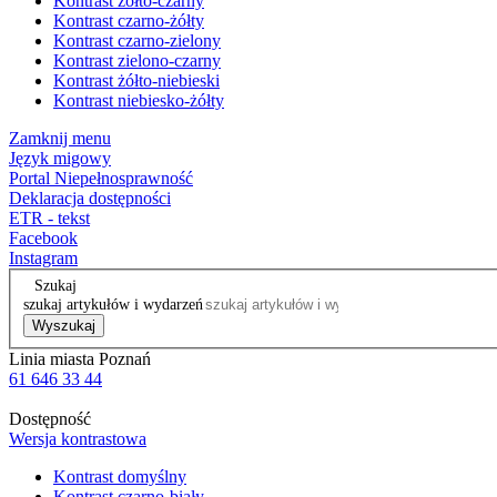
Kontrast żółto-czarny
Kontrast czarno-żółty
Kontrast czarno-zielony
Kontrast zielono-czarny
Kontrast żółto-niebieski
Kontrast niebiesko-żółty
Zamknij menu
Język migowy
Portal Niepełnosprawność
Deklaracja dostępności
ETR - tekst
Facebook
Instagram
Szukaj
szukaj artykułów i wydarzeń
Wyszukaj
Linia miasta Poznań
61 646 33 44
Dostępność
Wersja kontrastowa
Kontrast domyślny
Kontrast czarno-biały