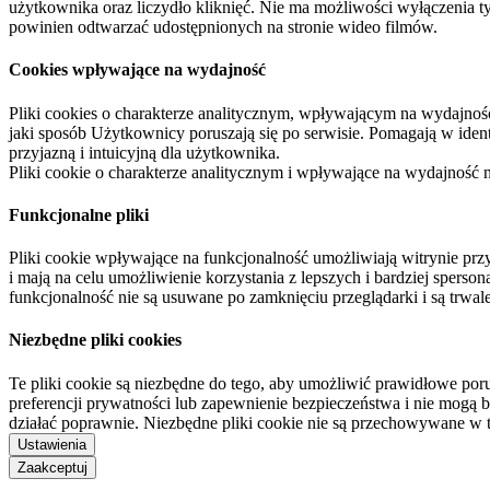
użytkownika oraz liczydło kliknięć. Nie ma możliwości wyłączenia t
powinien odtwarzać udostępnionych na stronie wideo filmów.
Cookies wpływające na wydajność
Pliki cookies o charakterze analitycznym, wpływającym na wydajność zb
jaki sposób Użytkownicy poruszają się po serwisie. Pomagają w ide
przyjazną i intuicyjną dla użytkownika.
Pliki cookie o charakterze analitycznym i wpływające na wydajność
Funkcjonalne pliki
Pliki cookie wpływające na funkcjonalność umożliwiają witrynie p
i mają na celu umożliwienie korzystania z lepszych i bardziej sperso
funkcjonalność nie są usuwane po zamknięciu przeglądarki i są trw
Niezbędne pliki cookies
Te pliki cookie są niezbędne do tego, aby umożliwić prawidłowe poru
preferencji prywatności lub zapewnienie bezpieczeństwa i nie mogą b
działać poprawnie. Niezbędne pliki cookie nie są przechowywane w 
Ustawienia
Zaakceptuj