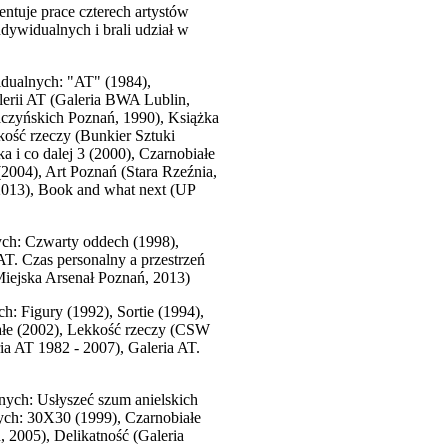
entuje prace czterech artystów
dywidualnych i brali udział w
idualnych: "AT" (1984),
lerii AT (Galeria BWA Lublin,
Raczyńskich Poznań, 1990), Książka
kość rzeczy (Bunkier Sztuki
 co dalej 3 (2000), Czarnobiałe
2004), Art Poznań (Stara Rzeźnia,
 2013), Book and what next (UP
ych: Czwarty oddech (1998),
T. Czas personalny a przestrzeń
iejska Arsenał Poznań, 2013)
h: Figury (1992), Sortie (1994),
iałe (2002), Lekkość rzeczy (CSW
a AT 1982 - 2007), Galeria AT.
nych: Usłyszeć szum anielskich
wych: 30X30 (1999), Czarnobiałe
2005), Delikatność (Galeria