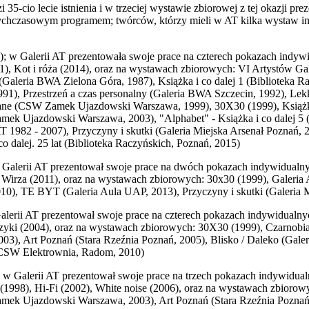
5-cio lecie istnienia i w trzeciej wystawie zbiorowej z tej okazji prez
tychczasowym programem; twórców, którzy mieli w AT kilka wystaw in
); w Galerii AT prezentowała swoje prace na czterech pokazach indyw
91), Kot i róża (2014), oraz na wystawach zbiorowych: VI Artystów Ga
(Galeria BWA Zielona Góra, 1987), Książka i co dalej 1 (Biblioteka 
991), Przestrzeń a czas personalny (Galeria BWA Szczecin, 1992), Lek
ne (CSW Zamek Ujazdowski Warszawa, 1999), 30X30 (1999), Książka i
ek Ujazdowski Warszawa, 2003), "Alphabet" - Książka i co dalej 5 (
AT 1982 - 2007), Przyczyny i skutki (Galeria Miejska Arsenał Poznań,
 co dalej. 25 lat (Biblioteka Raczyńskich, Poznań, 2015)
w Galerii AT prezentował swoje prace na dwóch pokazach indywidualn
 Wirza (2011), oraz na wystawach zbiorowych: 30x30 (1999), Galeria A
), TE BYT (Galeria Aula UAP, 2013), Przyczyny i skutki (Galeria M
alerii AT prezentował swoje prace na czterech pokazach indywidualnyc
krzyki (2004), oraz na wystawach zbiorowych: 30X30 (1999), Czarnob
), Art Poznań (Stara Rzeźnia Poznań, 2005), Blisko / Daleko (Galeri
MCSW Elektrownia, Radom, 2010)
; w Galerii AT prezentował swoje prace na trzech pokazach indywidual
ę (1998), Hi-Fi (2002), White noise (2006), oraz na wystawach zbioro
mek Ujazdowski Warszawa, 2003), Art Poznań (Stara Rzeźnia Poznań, 