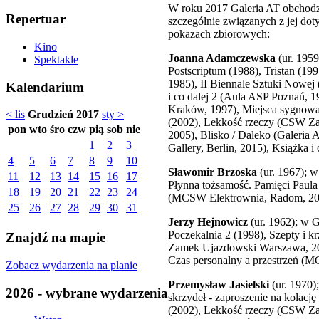
W roku 2017 Galeria AT obchodzi 3
Repertuar
szczególnie związanych z jej do
pokazach zbiorowych:
Kino
Joanna Adamczewska
(ur. 1959
Spektakle
Postscriptum (1988), Tristan (19
1985), II Biennale Sztuki Nowej 
Kalendarium
i co dalej 2 (Aula ASP Poznań, 1
Kraków, 1997), Miejsca sygnowa
< lis
Grudzień 2017
sty >
(2002), Lekkość rzeczy (CSW Zam
pon
wto
śro
czw
pią
sob
nie
2005), Blisko / Daleko (Galeria 
1
2
3
Gallery, Berlin, 2015), Książka i
4
5
6
7
8
9
10
Sławomir Brzoska
(ur. 1967); 
11
12
13
14
15
16
17
Płynna tożsamość. Pamięci Paula
18
19
20
21
22
23
24
(MCSW Elektrownia, Radom, 2010
25
26
27
28
29
30
31
Jerzy Hejnowicz
(ur. 1962); w G
Poczekalnia 2 (1998), Szepty i 
Znajdź na mapie
Zamek Ujazdowski Warszawa, 2003
Czas personalny a przestrzeń (
Zobacz wydarzenia na planie
Przemysław Jasielski
(ur. 1970)
2026 - wybrane wydarzenia
skrzydeł - zaproszenie na kolacj
(2002), Lekkość rzeczy (CSW Za