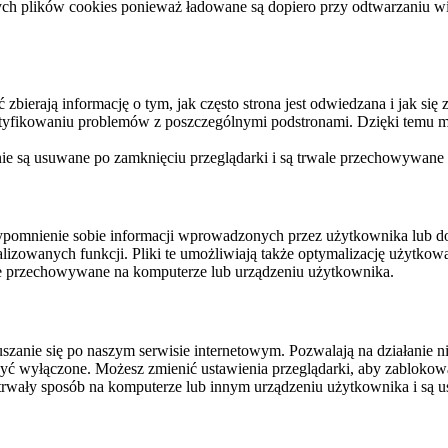
ych plików cookies ponieważ ładowane są dopiero przy odtwarzaniu wid
ierają informację o tym, jak często strona jest odwiedzana i jak się z 
ntyfikowaniu problemów z poszczególnymi podstronami. Dzięki temu mo
 nie są usuwane po zamknięciu przeglądarki i są trwale przechowywane
rzypomnienie sobie informacji wprowadzonych przez użytkownika lub 
nalizowanych funkcji. Pliki te umożliwiają także optymalizację użytko
ale przechowywane na komputerze lub urządzeniu użytkownika.
szanie się po naszym serwisie internetowym. Pozwalają na działanie ni
yć wyłączone. Możesz zmienić ustawienia przeglądarki, aby zablokować
trwały sposób na komputerze lub innym urządzeniu użytkownika i są u