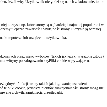
eo. Jeżeli więc Użytkownik nie godzi się na ich załadowanie, to nie
niej korzysta np. które strony są najbardziej i najmniej popularne i w
żemy ulepszać zawartość i wydajność strony i uczynić ją bardziej
 na komputerze lub urządzeniu użytkownika.
dokonanych przez niego wyborów (takich jak język, wyrażone zgody)
wania witryny po zalogowaniu się.Pliki cookie wpływające na
ezbędnych funkcji strony takich jak logowanie, ustawienia
 te pliki cookie, jednakże niektóre funkcjonalności strony mogą nie
suwane z chwilą zamknięcia przeglądarki.