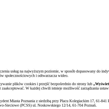
dczenia usług na najwyższym poziomie, w sposób dopasowany do indy
diów społecznościowych i odtwarzacza wideo.
żywanie plików cookies i przejść bezpośrednio do strony lub
„Wyświetl
sz zaakceptować. W każdej chwili istnieje możliwość zarządzania ustaw
ent Miasta Poznania z siedzibą przy Placu Kolegiackim 17, 61-841 P
o-Sieciowe (PCSS) ul. Noskowskiego 12/14, 61-704 Poznań.