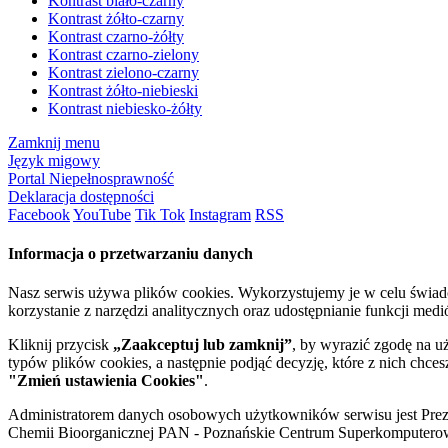
Kontrast biało-czarny
Kontrast żółto-czarny
Kontrast czarno-żółty
Kontrast czarno-zielony
Kontrast zielono-czarny
Kontrast żółto-niebieski
Kontrast niebiesko-żółty
Zamknij menu
Język migowy
Portal Niepełnosprawność
Deklaracja dostępności
Facebook
YouTube
Tik Tok
Instagram
RSS
Informacja o przetwarzaniu danych
Nasz serwis używa plików cookies. Wykorzystujemy je w celu świa
korzystanie z narzędzi analitycznych oraz udostępnianie funkcji me
Kliknij przycisk
„Zaakceptuj lub zamknij”
, by wyrazić zgodę na u
typów plików cookies, a następnie podjąć decyzję, które z nich chce
"Zmień ustawienia Cookies"
.
Administratorem danych osobowych użytkowników serwisu jest Prezyd
Chemii Bioorganicznej PAN - Poznańskie Centrum Superkomputerow