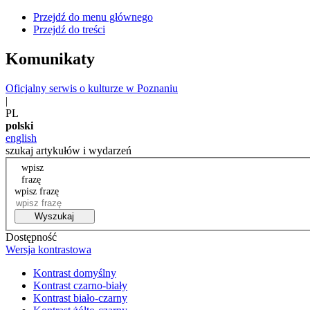
Przejdź do menu głównego
Przejdź do treści
Komunikaty
Oficjalny serwis o kulturze w Poznaniu
|
PL
polski
english
szukaj artykułów i wydarzeń
wpisz
frazę
wpisz frazę
Wyszukaj
Dostępność
Wersja kontrastowa
Kontrast domyślny
Kontrast czarno-biały
Kontrast biało-czarny