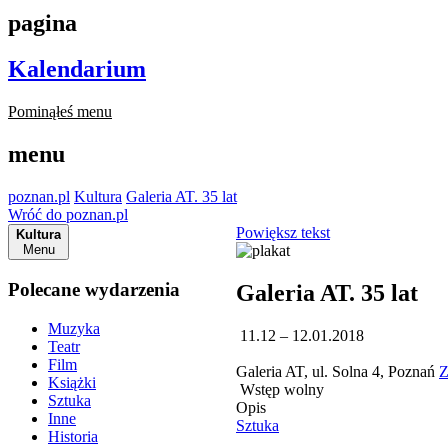
pagina
Kalendarium
Pominąłeś menu
menu
poznan.pl
Kultura
Galeria AT. 35 lat
Wróć do poznan.pl
Powiększ tekst
Kultura
Menu
Polecane wydarzenia
Galeria AT. 35 lat
Muzyka
11.12 – 12.01.2018
Teatr
Film
Galeria AT, ul. Solna 4, Poznań
Z
Książki
Wstęp wolny
Sztuka
Opis
Inne
Sztuka
Historia