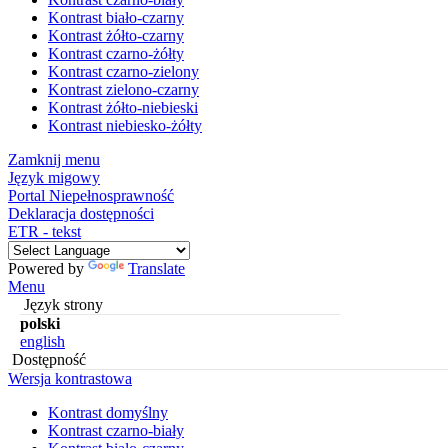
Kontrast biało-czarny
Kontrast żółto-czarny
Kontrast czarno-żółty
Kontrast czarno-zielony
Kontrast zielono-czarny
Kontrast żółto-niebieski
Kontrast niebiesko-żółty
Zamknij menu
Język migowy
Portal Niepełnosprawność
Deklaracja dostępności
ETR - tekst
Powered by
Translate
Menu
Język strony
polski
english
Dostępność
Wersja kontrastowa
Kontrast domyślny
Kontrast czarno-biały