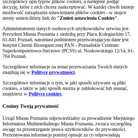
szczegółowy opis typów plików cookies, a następnie podjąć
decyzję, które z nich chcesz zaakceptować. W każdej chwili istnieje
możliwość zarządzania ustawieniami plików cookies - w stopce
strony umieściliśmy link do
"Zmień ustawienia Cookies"
.
Administratorem danych osobowych użytkowników serwisu jest
Prezydent Miasta Poznania z siedzibą przy Placu Kolegiackim 17,
61-841 Poznań, natomiast podmiotem przetwarzającym dane jest
Instytut Chemii Bioorganicznej PAN - Poznańskie Centrum
Superkomputerowo-Sieciowe (PCSS) ul. Noskowskiego 12/14, 61-
704 Poznań.
Szczegółowe informacje na temat przetwarzania Twoich danych
znajdują się w
Polityce prywatności
.
Szczegółowe informacje o tym, w jaki sposób używane są pliki
cookies, a także w jaki sposób można je zablokować lub usunąć,
znajdziesz w
Polityce cookies
.
Cenimy Twoją prywatność
Urząd Miasta Poznania odpowiedzialny za prowadzenie Miejskiego
Informatora Multimedialnego Miasta Poznania, zwraca szczególną
uwagę na przestrzeganie prawa użytkowników do prywatności.
Prezentowana informacja poniżej opisuje za co odpowiadają