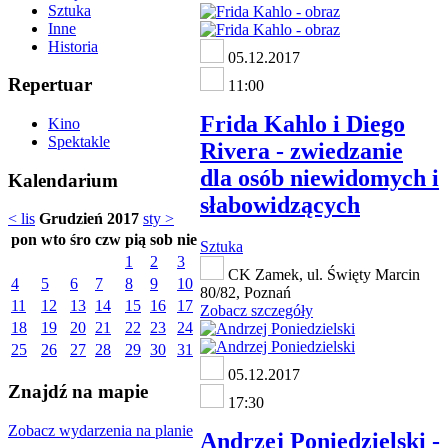
Sztuka
Inne
Historia
05.12.2017
Repertuar
11:00
Frida Kahlo i Diego
Kino
Spektakle
Rivera - zwiedzanie
dla osób niewidomych i
Kalendarium
słabowidzących
< lis
Grudzień 2017
sty >
pon
wto
śro
czw
pią
sob
nie
Sztuka
1
2
3
CK Zamek, ul. Święty Marcin
4
5
6
7
8
9
10
80/82, Poznań
11
12
13
14
15
16
17
Zobacz szczegóły
18
19
20
21
22
23
24
25
26
27
28
29
30
31
05.12.2017
Znajdź na mapie
17:30
Zobacz wydarzenia na planie
Andrzej Poniedzielski -