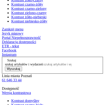
Kontrast żółto-czarny
Kontrast czarno-żółty
Kontrast czarno-zielony
Kontrast zielono-czarny
Kontrast żółto-niebieski
Kontrast niebiesko-żółty
Zamknij menu
Język migowy
Portal Niepełnosprawność
Deklaracja dostępności
ETR - tekst
Facebook
Instagram
Szukaj
szukaj artykułów i wydarzeń
Wyszukaj
Linia miasta Poznań
61 646 33 44
Dostępność
Wersja kontrastowa
Kontrast domyślny
Kontrast czarno-biały