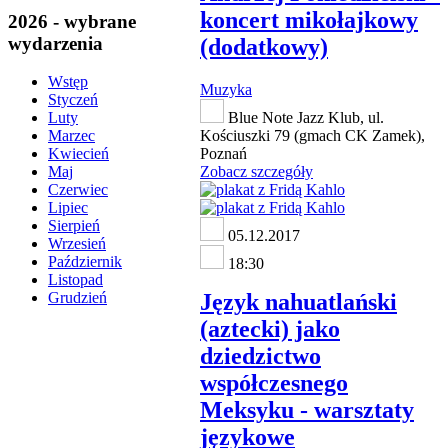
koncert mikołajkowy
2026 - wybrane
wydarzenia
(dodatkowy)
Wstęp
Muzyka
Styczeń
Blue Note Jazz Klub, ul.
Luty
Kościuszki 79 (gmach CK Zamek),
Marzec
Poznań
Kwiecień
Zobacz szczegóły
Maj
Czerwiec
Lipiec
Sierpień
05.12.2017
Wrzesień
Październik
18:30
Listopad
Język nahuatlański
Grudzień
(aztecki) jako
dziedzictwo
współczesnego
Meksyku - warsztaty
językowe