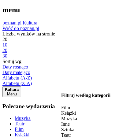
menu
poznan.pl
Kultura
Wróć do poznan.pl
Liczba wyników na stronie
20
10
20
30
Sortuj wg
Daty rosnąco
Daty malejąco
Alfabetu (A-Z)
Alfabetu (Z-A)
Kultura
Menu
Filtruj według kategorii
Polecane wydarzenia
Film
Książki
Muzyka
Muzyka
Teatr
Inne
Film
Sztuka
Książki
Teatr