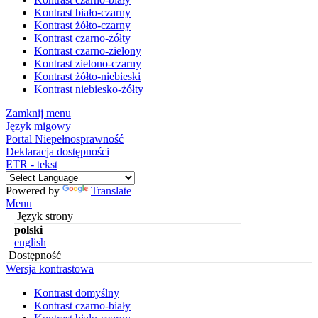
Kontrast biało-czarny
Kontrast żółto-czarny
Kontrast czarno-żółty
Kontrast czarno-zielony
Kontrast zielono-czarny
Kontrast żółto-niebieski
Kontrast niebiesko-żółty
Zamknij menu
Język migowy
Portal Niepełnosprawność
Deklaracja dostępności
ETR - tekst
Powered by
Translate
Menu
Język strony
polski
english
Dostępność
Wersja kontrastowa
Kontrast domyślny
Kontrast czarno-biały