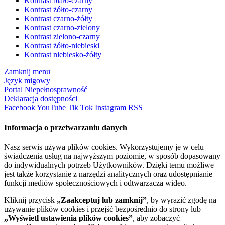
Kontrast biało-czarny
Kontrast żółto-czarny
Kontrast czarno-żółty
Kontrast czarno-zielony
Kontrast zielono-czarny
Kontrast żółto-niebieski
Kontrast niebiesko-żółty
Zamknij menu
Język migowy
Portal Niepełnosprawność
Deklaracja dostępności
Facebook
YouTube
Tik Tok
Instagram
RSS
Informacja o przetwarzaniu danych
Nasz serwis używa plików cookies. Wykorzystujemy je w celu
świadczenia usług na najwyższym poziomie, w sposób dopasowany
do indywidualnych potrzeb Użytkowników. Dzięki temu możliwe
jest także korzystanie z narzędzi analitycznych oraz udostępnianie
funkcji mediów społecznościowych i odtwarzacza wideo.
Kliknij przycisk
„Zaakceptuj lub zamknij”
, by wyrazić zgodę na
używanie plików cookies i przejść bezpośrednio do strony lub
„Wyświetl ustawienia plików cookies”
, aby zobaczyć