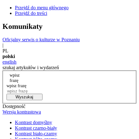
Przejdź do menu głównego
Przejdź do treści
Komunikaty
Oficjalny serwis o kulturze w Poznaniu
|
PL
polski
english
szukaj artykułów i wydarzeń
wpisz
frazę
wpisz frazę
Wyszukaj
Dostępność
Wersja kontrastowa
Kontrast domyślny
Kontrast czarno-biały
Kontrast biało-czarny