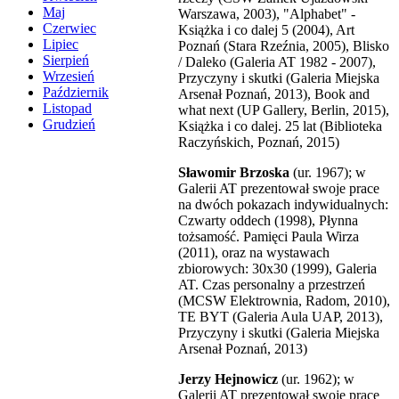
Maj
Warszawa, 2003), "Alphabet" -
Czerwiec
Książka i co dalej 5 (2004), Art
Lipiec
Poznań (Stara Rzeźnia, 2005), Blisko
Sierpień
/ Daleko (Galeria AT 1982 - 2007),
Wrzesień
Przyczyny i skutki (Galeria Miejska
Październik
Arsenał Poznań, 2013), Book and
Listopad
what next (UP Gallery, Berlin, 2015),
Grudzień
Książka i co dalej. 25 lat (Biblioteka
Raczyńskich, Poznań, 2015)
Sławomir Brzoska
(ur. 1967); w
Galerii AT prezentował swoje prace
na dwóch pokazach indywidualnych:
Czwarty oddech (1998), Płynna
tożsamość. Pamięci Paula Wirza
(2011), oraz na wystawach
zbiorowych: 30x30 (1999), Galeria
AT. Czas personalny a przestrzeń
(MCSW Elektrownia, Radom, 2010),
TE BYT (Galeria Aula UAP, 2013),
Przyczyny i skutki (Galeria Miejska
Arsenał Poznań, 2013)
Jerzy Hejnowicz
(ur. 1962); w
Galerii AT prezentował swoje prace