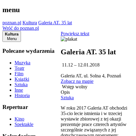
menu
poznan.pl
Kultura
Galeria AT. 35 lat
Wróć do poznan.pl
Powiększ tekst
Kultura
Menu
Polecane wydarzenia
Galeria AT. 35 lat
Muzyka
11.12 – 12.01.2018
Teatr
Film
Galeria AT, ul. Solna 4, Poznań
Książki
Zobacz na mapie
Sztuka
Wstęp wolny
Inne
Opis
Historia
Sztuka
Repertuar
W roku 2017 Galeria AT obchodzi
35-cio lecie istnienia i w trzeciej
wystawie zbiorowej z tej okazji
Kino
prezentuje prace czterech artystów
Spektakle
szczególnie związanych z jej
dotychczasowym programem;