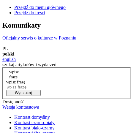
Przejdź do menu głównego
Przejdź do treści
Komunikaty
Oficjalny serwis o kulturze w Poznaniu
|
PL
polski
english
szukaj artykułów i wydarzeń
wpisz
frazę
wpisz frazę
Wyszukaj
Dostępność
Wersja kontrastowa
Kontrast domyślny
Kontrast czarno-biały
Kontrast biało-czarny