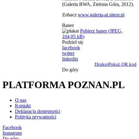
(Galeria BWA, Zielona Góra, 2012).
Zobacz
www.galeria-at.siteor.pl
Baner
Pobierz baner (JPEG,
104,05 kB)
Podziel się
facebook
twitter
linkedin
Drukuj
Pokaż QR kod
Do góry
PLATFORMA POZNAN.PL
O nas
Kontakt
Deklaracja dostępności
Polityka prywatności
Facebook
Instagram
Do góry