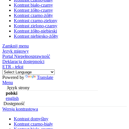
Kontrast biało-czarny
Kontrast żółto-czarny
Kontrast czarno-żółty
Kontrast czarno-zielony
Kontrast zielono-czarny
Kontrast żółto-niebieski
Kontrast niebiesko-żółty
Zamknij menu
Język migowy
Portal Niepełnosprawność
Deklaracja dostępności
ETR - tekst
Powered by
Translate
Menu
Język strony
polski
english
Dostępność
Wersja kontrastowa
Kontrast domyślny
Kontrast czarno-biały