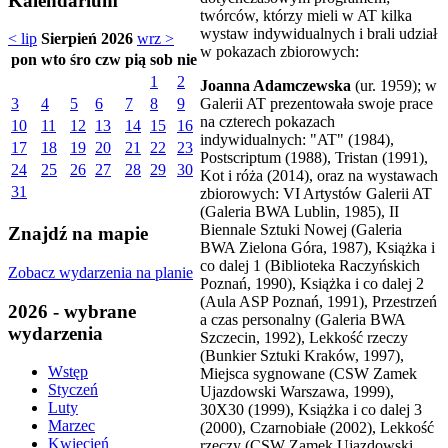
Kalendarium
twórców, którzy mieli w AT kilka
wystaw indywidualnych i brali udział
< lip
Sierpień 2026
wrz >
w pokazach zbiorowych:
pon
wto
śro
czw
pią
sob
nie
1
2
Joanna Adamczewska
(ur. 1959); w
Galerii AT prezentowała swoje prace
3
4
5
6
7
8
9
na czterech pokazach
10
11
12
13
14
15
16
indywidualnych: "AT" (1984),
17
18
19
20
21
22
23
Postscriptum (1988), Tristan (1991),
24
25
26
27
28
29
30
Kot i róża (2014), oraz na wystawach
31
zbiorowych: VI Artystów Galerii AT
(Galeria BWA Lublin, 1985), II
Biennale Sztuki Nowej (Galeria
Znajdź na mapie
BWA Zielona Góra, 1987), Książka i
co dalej 1 (Biblioteka Raczyńskich
Zobacz wydarzenia na planie
Poznań, 1990), Książka i co dalej 2
(Aula ASP Poznań, 1991), Przestrzeń
2026 - wybrane
a czas personalny (Galeria BWA
wydarzenia
Szczecin, 1992), Lekkość rzeczy
(Bunkier Sztuki Kraków, 1997),
Wstęp
Miejsca sygnowane (CSW Zamek
Styczeń
Ujazdowski Warszawa, 1999),
Luty
30X30 (1999), Książka i co dalej 3
Marzec
(2000), Czarnobiałe (2002), Lekkość
Kwiecień
rzeczy (CSW Zamek Ujazdowski