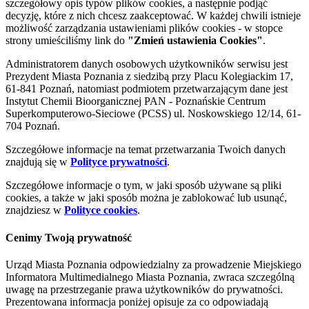
szczegółowy opis typów plików cookies, a następnie podjąć
decyzję, które z nich chcesz zaakceptować. W każdej chwili istnieje
możliwość zarządzania ustawieniami plików cookies - w stopce
strony umieściliśmy link do
"Zmień ustawienia Cookies"
.
Administratorem danych osobowych użytkowników serwisu jest
Prezydent Miasta Poznania z siedzibą przy Placu Kolegiackim 17,
61-841 Poznań, natomiast podmiotem przetwarzającym dane jest
Instytut Chemii Bioorganicznej PAN - Poznańskie Centrum
Superkomputerowo-Sieciowe (PCSS) ul. Noskowskiego 12/14, 61-
704 Poznań.
Szczegółowe informacje na temat przetwarzania Twoich danych
znajdują się w
Polityce prywatności
.
Szczegółowe informacje o tym, w jaki sposób używane są pliki
cookies, a także w jaki sposób można je zablokować lub usunąć,
znajdziesz w
Polityce cookies
.
Cenimy Twoją prywatność
Urząd Miasta Poznania odpowiedzialny za prowadzenie Miejskiego
Informatora Multimedialnego Miasta Poznania, zwraca szczególną
uwagę na przestrzeganie prawa użytkowników do prywatności.
Prezentowana informacja poniżej opisuje za co odpowiadają