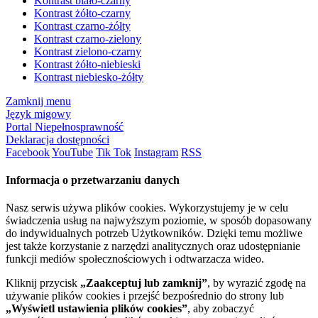
Kontrast biało-czarny
Kontrast żółto-czarny
Kontrast czarno-żółty
Kontrast czarno-zielony
Kontrast zielono-czarny
Kontrast żółto-niebieski
Kontrast niebiesko-żółty
Zamknij menu
Język migowy
Portal Niepełnosprawność
Deklaracja dostępności
Facebook
YouTube
Tik Tok
Instagram
RSS
Informacja o przetwarzaniu danych
Nasz serwis używa plików cookies. Wykorzystujemy je w celu
świadczenia usług na najwyższym poziomie, w sposób dopasowany
do indywidualnych potrzeb Użytkowników. Dzięki temu możliwe
jest także korzystanie z narzędzi analitycznych oraz udostępnianie
funkcji mediów społecznościowych i odtwarzacza wideo.
Kliknij przycisk
„Zaakceptuj lub zamknij”
, by wyrazić zgodę na
używanie plików cookies i przejść bezpośrednio do strony lub
„Wyświetl ustawienia plików cookies”
, aby zobaczyć