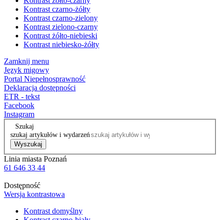
Kontrast żółto-czarny
Kontrast czarno-żółty
Kontrast czarno-zielony
Kontrast zielono-czarny
Kontrast żółto-niebieski
Kontrast niebiesko-żółty
Zamknij menu
Język migowy
Portal Niepełnosprawność
Deklaracja dostępności
ETR - tekst
Facebook
Instagram
Szukaj
szukaj artykułów i wydarzeń
Wyszukaj
Linia miasta Poznań
61 646 33 44
Dostępność
Wersja kontrastowa
Kontrast domyślny
Kontrast czarno-biały