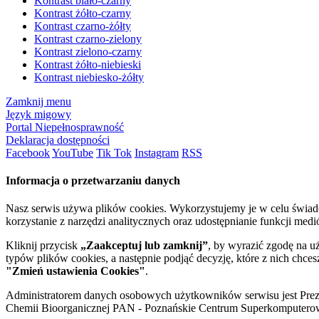
Kontrast biało-czarny
Kontrast żółto-czarny
Kontrast czarno-żółty
Kontrast czarno-zielony
Kontrast zielono-czarny
Kontrast żółto-niebieski
Kontrast niebiesko-żółty
Zamknij menu
Język migowy
Portal Niepełnosprawność
Deklaracja dostępności
Facebook
YouTube
Tik Tok
Instagram
RSS
Informacja o przetwarzaniu danych
Nasz serwis używa plików cookies. Wykorzystujemy je w celu świa
korzystanie z narzędzi analitycznych oraz udostępnianie funkcji me
Kliknij przycisk
„Zaakceptuj lub zamknij”
, by wyrazić zgodę na u
typów plików cookies, a następnie podjąć decyzję, które z nich chce
"Zmień ustawienia Cookies"
.
Administratorem danych osobowych użytkowników serwisu jest Prezyd
Chemii Bioorganicznej PAN - Poznańskie Centrum Superkomputerow