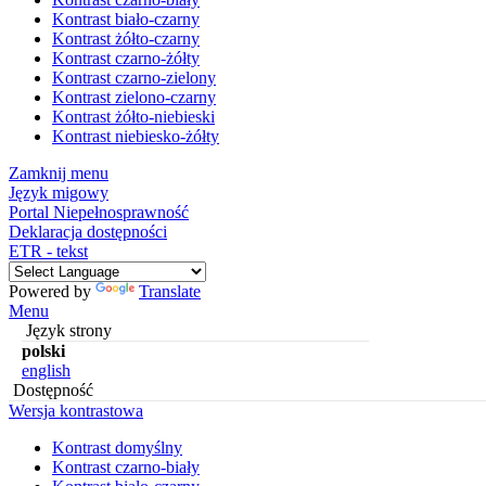
Kontrast biało-czarny
Kontrast żółto-czarny
Kontrast czarno-żółty
Kontrast czarno-zielony
Kontrast zielono-czarny
Kontrast żółto-niebieski
Kontrast niebiesko-żółty
Zamknij menu
Język migowy
Portal Niepełnosprawność
Deklaracja dostępności
ETR - tekst
Powered by
Translate
Menu
Język strony
polski
english
Dostępność
Wersja kontrastowa
Kontrast domyślny
Kontrast czarno-biały