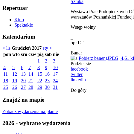
Sztuka
Repertuar
Wystawa Prac Podopiecznych Ośr
warsztatów Poznańskiej Fundacji 
Kino
Spektakle
Wstęp wolny.
Kalendarium
_
opr.LT
< lis
Grudzień 2017
sty >
Baner
pon
wto
śro
czw
pią
sob
nie
Pobierz baner (JPEG, 4,61 k
1
2
3
Podziel się
4
5
6
7
8
9
10
facebook
11
12
13
14
15
16
17
twitter
linkedin
18
19
20
21
22
23
24
25
26
27
28
29
30
31
Do góry
Znajdź na mapie
Zobacz wydarzenia na planie
2026 - wybrane wydarzenia