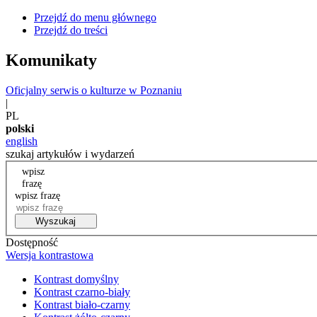
Przejdź do menu głównego
Przejdź do treści
Komunikaty
Oficjalny serwis o kulturze w Poznaniu
|
PL
polski
english
szukaj artykułów i wydarzeń
wpisz
frazę
wpisz frazę
Wyszukaj
Dostępność
Wersja kontrastowa
Kontrast domyślny
Kontrast czarno-biały
Kontrast biało-czarny