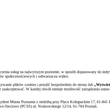
dczenia usług na najwyższym poziomie, w sposób dopasowany do indy
diów społecznościowych i odtwarzacza wideo.
żywanie plików cookies i przejść bezpośrednio do strony lub
„Wyświetl
sz zaakceptować. W każdej chwili istnieje możliwość zarządzania ustaw
ent Miasta Poznania z siedzibą przy Placu Kolegiackim 17, 61-841 P
o-Sieciowe (PCSS) ul. Noskowskiego 12/14, 61-704 Poznań.