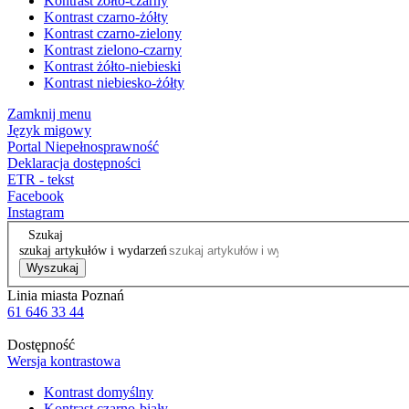
Kontrast żółto-czarny
Kontrast czarno-żółty
Kontrast czarno-zielony
Kontrast zielono-czarny
Kontrast żółto-niebieski
Kontrast niebiesko-żółty
Zamknij menu
Język migowy
Portal Niepełnosprawność
Deklaracja dostępności
ETR - tekst
Facebook
Instagram
Szukaj
szukaj artykułów i wydarzeń
Wyszukaj
Linia miasta Poznań
61 646 33 44
Dostępność
Wersja kontrastowa
Kontrast domyślny
Kontrast czarno-biały