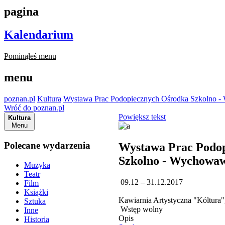
pagina
Kalendarium
Pominąłeś menu
menu
poznan.pl
Kultura
Wystawa Prac Podopiecznych Ośrodka Szkolno 
Wróć do poznan.pl
Powiększ tekst
Kultura
Menu
Polecane wydarzenia
Wystawa Prac Podo
Szkolno - Wychowa
Muzyka
Teatr
09.12 – 31.12.2017
Film
Książki
Kawiarnia Artystyczna "Kóltura",
Sztuka
Wstęp wolny
Inne
Opis
Historia