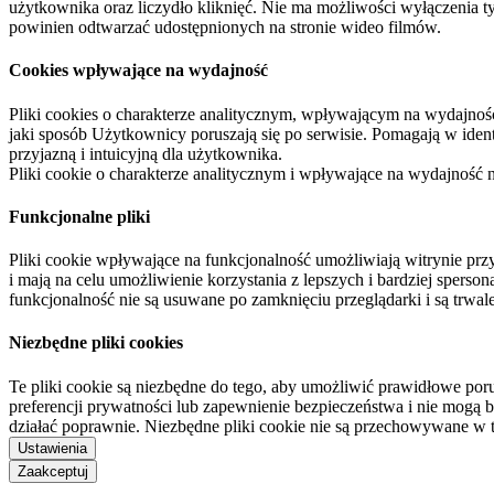
użytkownika oraz liczydło kliknięć. Nie ma możliwości wyłączenia t
powinien odtwarzać udostępnionych na stronie wideo filmów.
Cookies wpływające na wydajność
Pliki cookies o charakterze analitycznym, wpływającym na wydajność zb
jaki sposób Użytkownicy poruszają się po serwisie. Pomagają w ide
przyjazną i intuicyjną dla użytkownika.
Pliki cookie o charakterze analitycznym i wpływające na wydajność
Funkcjonalne pliki
Pliki cookie wpływające na funkcjonalność umożliwiają witrynie p
i mają na celu umożliwienie korzystania z lepszych i bardziej sperso
funkcjonalność nie są usuwane po zamknięciu przeglądarki i są trw
Niezbędne pliki cookies
Te pliki cookie są niezbędne do tego, aby umożliwić prawidłowe poru
preferencji prywatności lub zapewnienie bezpieczeństwa i nie mogą b
działać poprawnie. Niezbędne pliki cookie nie są przechowywane w 
Ustawienia
Zaakceptuj