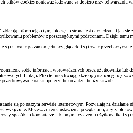
ych plików cookies ponieważ ładowane są dopiero przy odtwarzaniu wid
ierają informację o tym, jak często strona jest odwiedzana i jak się z 
ntyfikowaniu problemów z poszczególnymi podstronami. Dzięki temu mo
 nie są usuwane po zamknięciu przeglądarki i są trwale przechowywane
rzypomnienie sobie informacji wprowadzonych przez użytkownika lub 
nalizowanych funkcji. Pliki te umożliwiają także optymalizację użytko
ale przechowywane na komputerze lub urządzeniu użytkownika.
szanie się po naszym serwisie internetowym. Pozwalają na działanie ni
yć wyłączone. Możesz zmienić ustawienia przeglądarki, aby zablokować
trwały sposób na komputerze lub innym urządzeniu użytkownika i są u