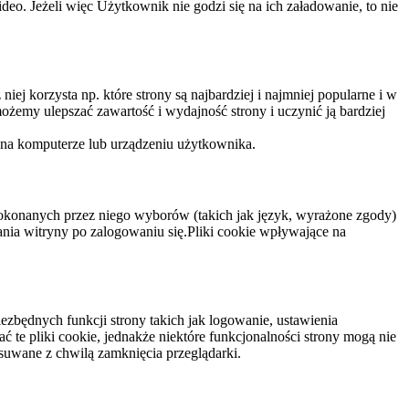
eo. Jeżeli więc Użytkownik nie godzi się na ich załadowanie, to nie
niej korzysta np. które strony są najbardziej i najmniej popularne i w
żemy ulepszać zawartość i wydajność strony i uczynić ją bardziej
 na komputerze lub urządzeniu użytkownika.
dokonanych przez niego wyborów (takich jak język, wyrażone zgody)
wania witryny po zalogowaniu się.Pliki cookie wpływające na
ezbędnych funkcji strony takich jak logowanie, ustawienia
 te pliki cookie, jednakże niektóre funkcjonalności strony mogą nie
suwane z chwilą zamknięcia przeglądarki.