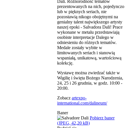
Dali. Różnorodność tematów
prezentowanych na nich, pojedynczo
lub w pięknych seriach, nie
pozostawią nikogo obojętnymi na
genialny talent największego artysty
naszej epoki - Salvadora Dali! Prace
wykonane w metalu przedstawiają
osobiste interpretacje Dalego w
odniesieniu do różnych tematów.
Medale zostały wybite w
limitowanych seriach i stanowią
wspaniałą, unikatową, wartościową
kolekcję.
Wystawę można zwiedzać także w
Wigilię i święta Bożego Narodzenia,
24, 25 i 26 grudnia, w godz. 10:00 -
20:00.
Zobacz
artexpo-
international.com/dalineum/
Baner
Pobierz baner
(JPEG, 42,20 kB)