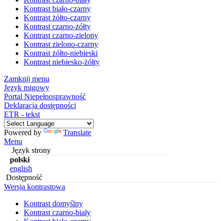
Kontrast biało-czarny
Kontrast żółto-czarny
Kontrast czarno-żółty
Kontrast czarno-zielony
Kontrast zielono-czarny
Kontrast żółto-niebieski
Kontrast niebiesko-żółty
Zamknij menu
Język migowy
Portal Niepełnosprawność
Deklaracja dostępności
ETR - tekst
Powered by
Translate
Menu
Język strony
polski
english
Dostępność
Wersja kontrastowa
Kontrast domyślny
Kontrast czarno-biały