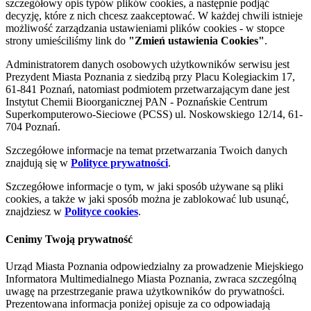
szczegółowy opis typów plików cookies, a następnie podjąć
decyzję, które z nich chcesz zaakceptować. W każdej chwili istnieje
możliwość zarządzania ustawieniami plików cookies - w stopce
strony umieściliśmy link do
"Zmień ustawienia Cookies"
.
Administratorem danych osobowych użytkowników serwisu jest
Prezydent Miasta Poznania z siedzibą przy Placu Kolegiackim 17,
61-841 Poznań, natomiast podmiotem przetwarzającym dane jest
Instytut Chemii Bioorganicznej PAN - Poznańskie Centrum
Superkomputerowo-Sieciowe (PCSS) ul. Noskowskiego 12/14, 61-
704 Poznań.
Szczegółowe informacje na temat przetwarzania Twoich danych
znajdują się w
Polityce prywatności
.
Szczegółowe informacje o tym, w jaki sposób używane są pliki
cookies, a także w jaki sposób można je zablokować lub usunąć,
znajdziesz w
Polityce cookies
.
Cenimy Twoją prywatność
Urząd Miasta Poznania odpowiedzialny za prowadzenie Miejskiego
Informatora Multimedialnego Miasta Poznania, zwraca szczególną
uwagę na przestrzeganie prawa użytkowników do prywatności.
Prezentowana informacja poniżej opisuje za co odpowiadają