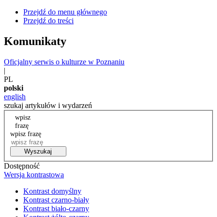
Przejdź do menu głównego
Przejdź do treści
Komunikaty
Oficjalny serwis o kulturze w Poznaniu
|
PL
polski
english
szukaj artykułów i wydarzeń
wpisz
frazę
wpisz frazę
Wyszukaj
Dostępność
Wersja kontrastowa
Kontrast domyślny
Kontrast czarno-biały
Kontrast biało-czarny