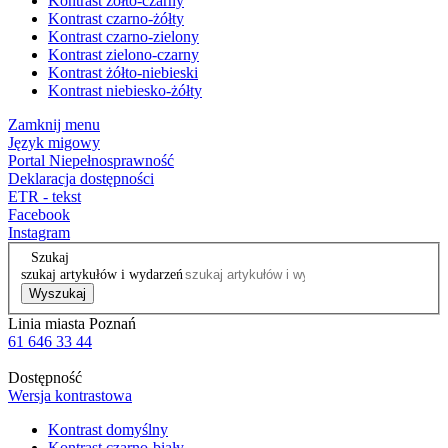
Kontrast żółto-czarny
Kontrast czarno-żółty
Kontrast czarno-zielony
Kontrast zielono-czarny
Kontrast żółto-niebieski
Kontrast niebiesko-żółty
Zamknij menu
Język migowy
Portal Niepełnosprawność
Deklaracja dostępności
ETR - tekst
Facebook
Instagram
Szukaj
szukaj artykułów i wydarzeń
Wyszukaj
Linia miasta Poznań
61 646 33 44
Dostępność
Wersja kontrastowa
Kontrast domyślny
Kontrast czarno-biały