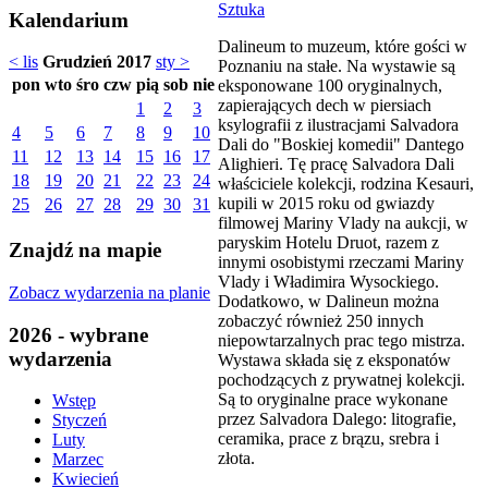
Sztuka
Kalendarium
Dalineum to muzeum, które gości w
< lis
Grudzień 2017
sty >
Poznaniu na stałe. Na wystawie są
pon
wto
śro
czw
pią
sob
nie
eksponowane 100 oryginalnych,
zapierających dech w piersiach
1
2
3
ksylografii z ilustracjami Salvadora
4
5
6
7
8
9
10
Dali do "Boskiej komedii" Dantego
11
12
13
14
15
16
17
Alighieri. Tę pracę Salvadora Dali
18
19
20
21
22
23
24
właściciele kolekcji, rodzina Kesauri,
kupili w 2015 roku od gwiazdy
25
26
27
28
29
30
31
filmowej Mariny Vlady na aukcji, w
paryskim Hotelu Druot, razem z
Znajdź na mapie
innymi osobistymi rzeczami Mariny
Vlady i Władimira Wysockiego.
Zobacz wydarzenia na planie
Dodatkowo, w Dalineun można
zobaczyć również 250 innych
2026 - wybrane
niepowtarzalnych prac tego mistrza.
wydarzenia
Wystawa składa się z eksponatów
pochodzących z prywatnej kolekcji.
Są to oryginalne prace wykonane
Wstęp
przez Salvadora Dalego: litografie,
Styczeń
ceramika, prace z brązu, srebra i
Luty
złota.
Marzec
Kwiecień