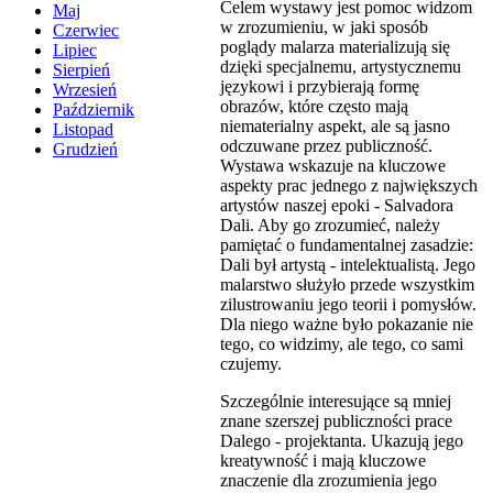
Celem wystawy jest pomoc widzom
Maj
w zrozumieniu, w jaki sposób
Czerwiec
poglądy malarza materializują się
Lipiec
dzięki specjalnemu, artystycznemu
Sierpień
językowi i przybierają formę
Wrzesień
obrazów, które często mają
Październik
niematerialny aspekt, ale są jasno
Listopad
odczuwane przez publiczność.
Grudzień
Wystawa wskazuje na kluczowe
aspekty prac jednego z największych
artystów naszej epoki - Salvadora
Dali. Aby go zrozumieć, należy
pamiętać o fundamentalnej zasadzie:
Dali był artystą - intelektualistą. Jego
malarstwo służyło przede wszystkim
zilustrowaniu jego teorii i pomysłów.
Dla niego ważne było pokazanie nie
tego, co widzimy, ale tego, co sami
czujemy.
Szczególnie interesujące są mniej
znane szerszej publiczności prace
Dalego - projektanta. Ukazują jego
kreatywność i mają kluczowe
znaczenie dla zrozumienia jego