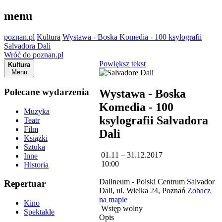
menu
poznan.pl
Kultura
Wystawa - Boska Komedia - 100 ksylografii
Salvadora Dali
Wróć do poznan.pl
Powiększ tekst
Kultura
Menu
Polecane wydarzenia
Wystawa - Boska
Komedia - 100
Muzyka
ksylografii Salvadora
Teatr
Film
Dali
Książki
Sztuka
01.11 – 31.12.2017
Inne
10:00
Historia
Dalineum - Polski Centrum Salvador
Repertuar
Dali, ul. Wielka 24, Poznań
Zobacz
na mapie
Kino
Wstęp wolny
Spektakle
Opis