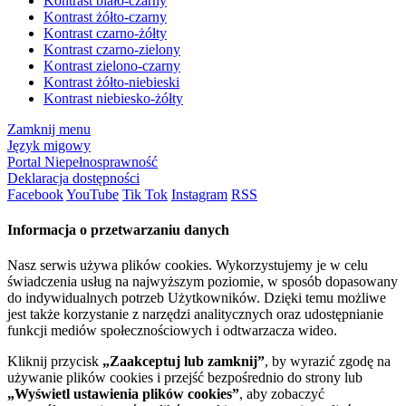
Kontrast biało-czarny
Kontrast żółto-czarny
Kontrast czarno-żółty
Kontrast czarno-zielony
Kontrast zielono-czarny
Kontrast żółto-niebieski
Kontrast niebiesko-żółty
Zamknij menu
Język migowy
Portal Niepełnosprawność
Deklaracja dostępności
Facebook
YouTube
Tik Tok
Instagram
RSS
Informacja o przetwarzaniu danych
Nasz serwis używa plików cookies. Wykorzystujemy je w celu
świadczenia usług na najwyższym poziomie, w sposób dopasowany
do indywidualnych potrzeb Użytkowników. Dzięki temu możliwe
jest także korzystanie z narzędzi analitycznych oraz udostępnianie
funkcji mediów społecznościowych i odtwarzacza wideo.
Kliknij przycisk
„Zaakceptuj lub zamknij”
, by wyrazić zgodę na
używanie plików cookies i przejść bezpośrednio do strony lub
„Wyświetl ustawienia plików cookies”
, aby zobaczyć