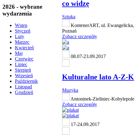
co widzę
2026 - wybrane
wydarzenia
Sztuka
KontenerART, ul. Ewangelicka,
Wstęp
Poznań
Styczeń
Zobacz szczegóły
Luty
Marzec
Kwiecień
Maj
08.07-23.09.2017
Czerwiec
Lipiec
Sierpień
Kulturalne lato A-Z-K
Wrzesień
Październik
Listopad
Muzyka
Grudzień
Antoninek-Zieliniec-Kobylepole
Zobacz szczegóły
17-24.09.2017