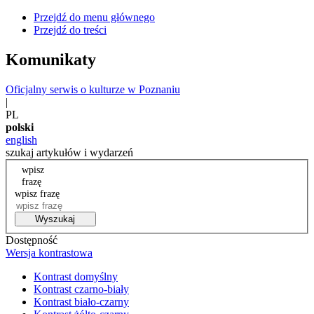
Przejdź do menu głównego
Przejdź do treści
Komunikaty
Oficjalny serwis o kulturze w Poznaniu
|
PL
polski
english
szukaj artykułów i wydarzeń
wpisz
frazę
wpisz frazę
Wyszukaj
Dostępność
Wersja kontrastowa
Kontrast domyślny
Kontrast czarno-biały
Kontrast biało-czarny