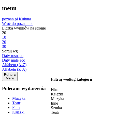
menu
poznan.pl
Kultura
Wróć do poznan.pl
Liczba wyników na stronie
20
10
20
30
Sortuj wg
Daty rosnąco
Daty malejąco
Alfabetu (A-Z)
Alfabetu (Z-A)
Kultura
Menu
Filtruj według kategorii
Polecane wydarzenia
Film
Książki
Muzyka
Muzyka
Teatr
Inne
Film
Sztuka
Książki
Teatr