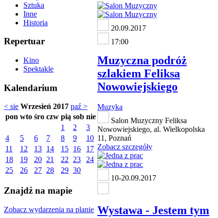
Sztuka
Inne
Historia
20.09.2017
Repertuar
17:00
Muzyczna podróż
Kino
Spektakle
szlakiem Feliksa
Nowowiejskiego
Kalendarium
< sie
Wrzesień 2017
paź >
Muzyka
pon
wto
śro
czw
pią
sob
nie
Salon Muzyczny Feliksa
1
2
3
Nowowiejskiego, al. Wielkopolska
4
5
6
7
8
9
10
11, Poznań
Zobacz szczegóły
11
12
13
14
15
16
17
18
19
20
21
22
23
24
25
26
27
28
29
30
10-20.09.2017
Znajdź na mapie
Wystawa - Jestem tym
Zobacz wydarzenia na planie