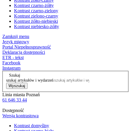
Kontrast żółto-czarny
Kontrast czarno-żółty
Kontrast czarno-zielony
Kontrast zielono-czarny
Kontrast żółto-niebieski
Kontrast niebiesko-żółty
Zamknij menu
Język migowy
Portal Niepełnosprawność
Deklaracja dostępności
ETR - tekst
Facebook
Instagram
Szukaj
szukaj artykułów i wydarzeń
Wyszukaj
Linia miasta Poznań
61 646 33 44
Dostępność
Wersja kontrastowa
Kontrast domyślny
Kontrast czarno-biały