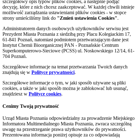
szczegółowy opis typów plików cookies, a następnie podjąć
decyzję, które z nich chcesz zaakceptować. W każdej chwili istnieje
możliwość zarządzania ustawieniami plików cookies - w stopce
strony umieściliśmy link do
"Zmień ustawienia Cookies"
.
Administratorem danych osobowych użytkowników serwisu jest
Prezydent Miasta Poznania z siedzibą przy Placu Kolegiackim 17,
61-841 Poznań, natomiast podmiotem przetwarzającym dane jest
Instytut Chemii Bioorganicznej PAN - Poznańskie Centrum
Superkomputerowo-Sieciowe (PCSS) ul. Noskowskiego 12/14, 61-
704 Poznań.
Szczegółowe informacje na temat przetwarzania Twoich danych
znajdują się w
Polityce prywatności
.
Szczegółowe informacje o tym, w jaki sposób używane są pliki
cookies, a także w jaki sposób można je zablokować lub usunąć,
znajdziesz w
Polityce cookies
.
Cenimy Twoją prywatność
Urząd Miasta Poznania odpowiedzialny za prowadzenie Miejskiego
Informatora Multimedialnego Miasta Poznania, zwraca szczególną
uwagę na przestrzeganie prawa użytkowników do prywatności.
Prezentowana informacja poniżej opisuje za co odpowiadają