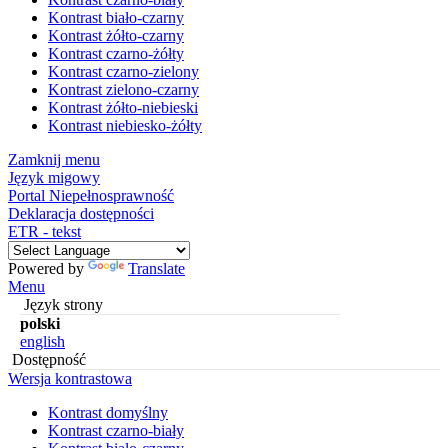
Kontrast biało-czarny
Kontrast żółto-czarny
Kontrast czarno-żółty
Kontrast czarno-zielony
Kontrast zielono-czarny
Kontrast żółto-niebieski
Kontrast niebiesko-żółty
Zamknij menu
Język migowy
Portal Niepełnosprawność
Deklaracja dostępności
ETR - tekst
Powered by
Translate
Menu
Język strony
polski
english
Dostępność
Wersja kontrastowa
Kontrast domyślny
Kontrast czarno-biały