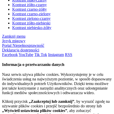
Kontrast biało-czarny
Kontrast żółto-czarny
Kontrast czarno-żółty
Kontrast czarno-zielony
Kontrast zielono-czarny
Kontrast żółto-niebieski
Kontrast niebiesko-żółty
Zamknij menu
Język migowy
Portal Niepełnosprawność
Deklaracja dostępności
Facebook
YouTube
Tik Tok
Instagram
RSS
Informacja o przetwarzaniu danych
Nasz serwis używa plików cookies. Wykorzystujemy je w celu
świadczenia usług na najwyższym poziomie, w sposób dopasowany
do indywidualnych potrzeb Użytkowników. Dzięki temu możliwe
jest także korzystanie z narzędzi analitycznych oraz udostępnianie
funkcji mediów społecznościowych i odtwarzacza wideo.
Kliknij przycisk
„Zaakceptuj lub zamknij”
, by wyrazić zgodę na
używanie plików cookies i przejść bezpośrednio do strony lub
„Wyświetl ustawienia plików cookies”
, aby zobaczyć