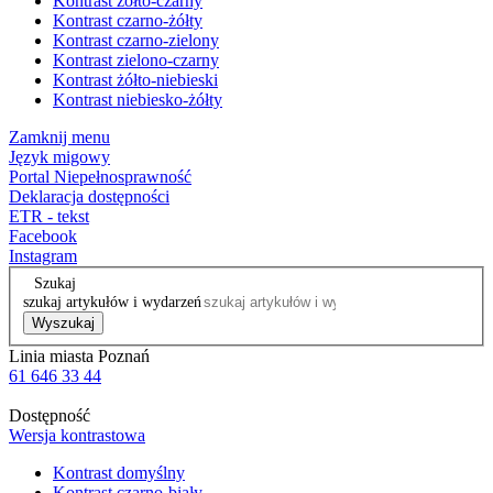
Kontrast żółto-czarny
Kontrast czarno-żółty
Kontrast czarno-zielony
Kontrast zielono-czarny
Kontrast żółto-niebieski
Kontrast niebiesko-żółty
Zamknij menu
Język migowy
Portal Niepełnosprawność
Deklaracja dostępności
ETR - tekst
Facebook
Instagram
Szukaj
szukaj artykułów i wydarzeń
Wyszukaj
Linia miasta Poznań
61 646 33 44
Dostępność
Wersja kontrastowa
Kontrast domyślny
Kontrast czarno-biały