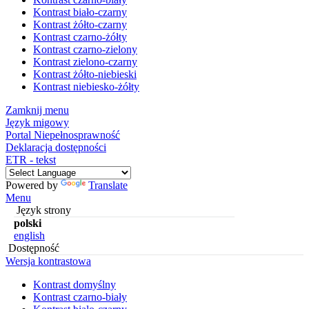
Kontrast biało-czarny
Kontrast żółto-czarny
Kontrast czarno-żółty
Kontrast czarno-zielony
Kontrast zielono-czarny
Kontrast żółto-niebieski
Kontrast niebiesko-żółty
Zamknij menu
Język migowy
Portal Niepełnosprawność
Deklaracja dostępności
ETR - tekst
Powered by
Translate
Menu
Język strony
polski
english
Dostępność
Wersja kontrastowa
Kontrast domyślny
Kontrast czarno-biały