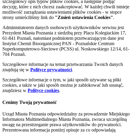
szczegółowy opis typów plików cookies, a następnie podjąć
decyzję, które z nich chcesz zaakceptować. W każdej chwili istnieje
możliwość zarządzania ustawieniami plików cookies - w stopce
strony umieściliśmy link do
"Zmień ustawienia Cookies"
.
Administratorem danych osobowych użytkowników serwisu jest
Prezydent Miasta Poznania z siedzibą przy Placu Kolegiackim 17,
61-841 Poznań, natomiast podmiotem przetwarzającym dane jest
Instytut Chemii Bioorganicznej PAN - Poznańskie Centrum
Superkomputerowo-Sieciowe (PCSS) ul. Noskowskiego 12/14, 61-
704 Poznań.
Szczegółowe informacje na temat przetwarzania Twoich danych
znajdują się w
Polityce prywatności
.
Szczegółowe informacje o tym, w jaki sposób używane są pliki
cookies, a także w jaki sposób można je zablokować lub usunąć,
znajdziesz w
Polityce cookies
.
Cenimy Twoją prywatność
Urząd Miasta Poznania odpowiedzialny za prowadzenie Miejskiego
Informatora Multimedialnego Miasta Poznania, zwraca szczególną
uwagę na przestrzeganie prawa użytkowników do prywatności.
Prezentowana informacja poniżej opisuje za co odpowiadają