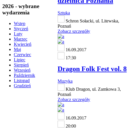
dzielnica Poznania
2026 - wybrane
wydarzenia
Sztuka
Schron Sołacki, ul. Litewska,
Wstęp
Poznań
Styczeń
Zobacz szczegóły
Luty
Marzec
Kwiecień
Maj
16.09.2017
Czerwiec
17:30
Lipiec
Sierpień
Dragon Folk Fest vol. 8
Wrzesień
Październik
Listopad
Muzyka
Grudzień
Klub Dragon, ul. Zamkowa 3,
Poznań
Zobacz szczegóły
16.09.2017
20:00