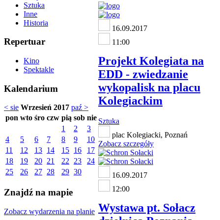
Sztuka
Inne
Historia
16.09.2017
Repertuar
11:00
Projekt Kolegiata na
Kino
Spektakle
EDD - zwiedzanie
wykopalisk na placu
Kalendarium
Kolegiackim
< sie
Wrzesień 2017
paź >
pon
wto
śro
czw
pią
sob
nie
Sztuka
1
2
3
plac Kolegiacki, Poznań
4
5
6
7
8
9
10
Zobacz szczegóły
11
12
13
14
15
16
17
18
19
20
21
22
23
24
25
26
27
28
29
30
16.09.2017
12:00
Znajdź na mapie
Wystawa pt. Sołacz
Zobacz wydarzenia na planie