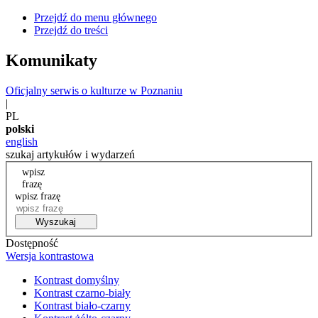
Przejdź do menu głównego
Przejdź do treści
Komunikaty
Oficjalny serwis o kulturze w Poznaniu
|
PL
polski
english
szukaj artykułów i wydarzeń
wpisz
frazę
wpisz frazę
Wyszukaj
Dostępność
Wersja kontrastowa
Kontrast domyślny
Kontrast czarno-biały
Kontrast biało-czarny