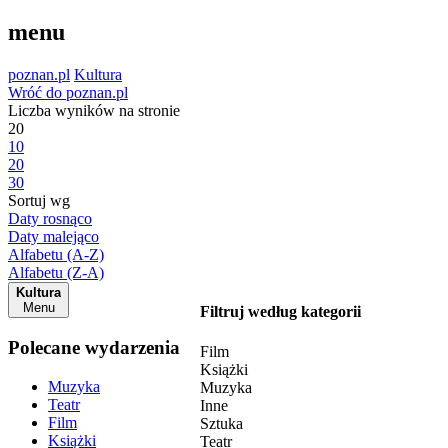
menu
poznan.pl
Kultura
Wróć do poznan.pl
Liczba wyników na stronie
20
10
20
30
Sortuj wg
Daty rosnąco
Daty malejąco
Alfabetu (A-Z)
Alfabetu (Z-A)
Kultura
Menu
Filtruj według kategorii
Polecane wydarzenia
Film
Książki
Muzyka
Muzyka
Teatr
Inne
Film
Sztuka
Książki
Teatr