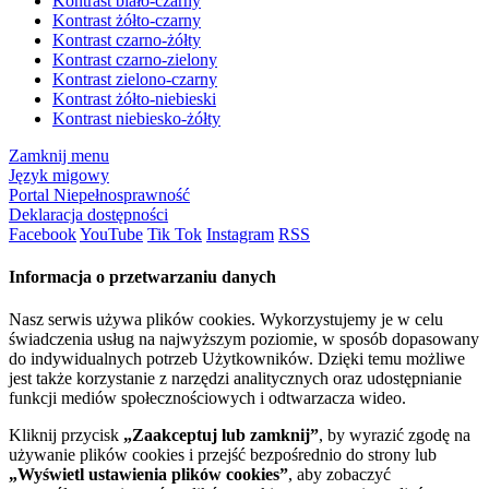
Kontrast biało-czarny
Kontrast żółto-czarny
Kontrast czarno-żółty
Kontrast czarno-zielony
Kontrast zielono-czarny
Kontrast żółto-niebieski
Kontrast niebiesko-żółty
Zamknij menu
Język migowy
Portal Niepełnosprawność
Deklaracja dostępności
Facebook
YouTube
Tik Tok
Instagram
RSS
Informacja o przetwarzaniu danych
Nasz serwis używa plików cookies. Wykorzystujemy je w celu
świadczenia usług na najwyższym poziomie, w sposób dopasowany
do indywidualnych potrzeb Użytkowników. Dzięki temu możliwe
jest także korzystanie z narzędzi analitycznych oraz udostępnianie
funkcji mediów społecznościowych i odtwarzacza wideo.
Kliknij przycisk
„Zaakceptuj lub zamknij”
, by wyrazić zgodę na
używanie plików cookies i przejść bezpośrednio do strony lub
„Wyświetl ustawienia plików cookies”
, aby zobaczyć