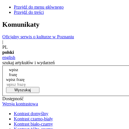
Przejdź do menu głównego
Przejdź do treści
Komunikaty
Oficjalny serwis o kulturze w Poznaniu
|
PL
polski
english
szukaj artykułów i wydarzeń
wpisz
frazę
wpisz frazę
Wyszukaj
Dostępność
Wersja kontrastowa
Kontrast domyślny
Kontrast czarno-biały
Kontrast biało-czarny