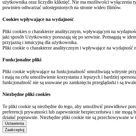
użytkownika oraz liczydło kliknięć. Nie ma możliwości wyłączenia t
powinien odtwarzać udostępnionych na stronie wideo filmów.
Cookies wpływające na wydajność
Pliki cookies o charakterze analitycznym, wpływającym na wydajność zb
jaki sposób Użytkownicy poruszają się po serwisie. Pomagają w ide
przyjazną i intuicyjną dla użytkownika.
Pliki cookie o charakterze analitycznym i wpływające na wydajność
Funkcjonalne pliki
Pliki cookie wpływające na funkcjonalność umożliwiają witrynie p
i mają na celu umożliwienie korzystania z lepszych i bardziej sperso
funkcjonalność nie są usuwane po zamknięciu przeglądarki i są trw
Niezbędne pliki cookies
Te pliki cookie są niezbędne do tego, aby umożliwić prawidłowe poru
preferencji prywatności lub zapewnienie bezpieczeństwa i nie mogą b
działać poprawnie. Niezbędne pliki cookie nie są przechowywane w 
Ustawienia
Zaakceptuj