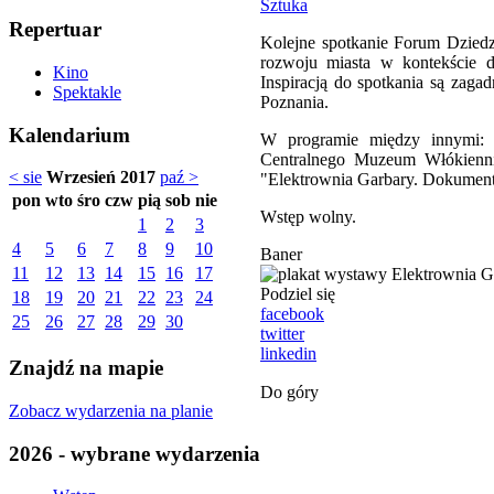
Sztuka
Repertuar
Kolejne spotkanie Forum Dziedzi
rozwoju miasta w kontekście dz
Kino
Inspiracją do spotkania są zag
Spektakle
Poznania.
Kalendarium
W programie między innymi: pa
Centralnego Muzeum Włókienn
< sie
Wrzesień 2017
paź >
"Elektrownia Garbary. Dokument
pon
wto
śro
czw
pią
sob
nie
Wstęp wolny.
1
2
3
4
5
6
7
8
9
10
Baner
11
12
13
14
15
16
17
Podziel się
18
19
20
21
22
23
24
facebook
25
26
27
28
29
30
twitter
linkedin
Znajdź na mapie
Do góry
Zobacz wydarzenia na planie
2026 - wybrane wydarzenia