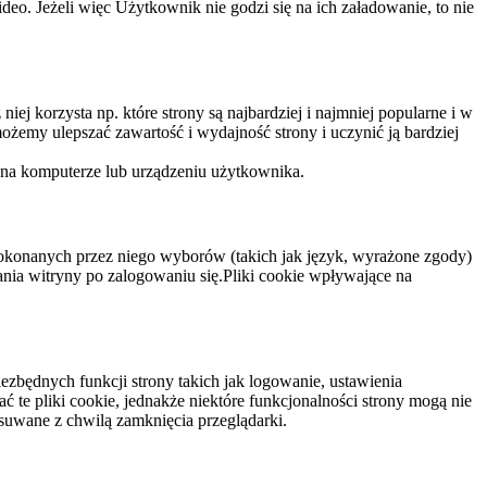
eo. Jeżeli więc Użytkownik nie godzi się na ich załadowanie, to nie
niej korzysta np. które strony są najbardziej i najmniej popularne i w
żemy ulepszać zawartość i wydajność strony i uczynić ją bardziej
 na komputerze lub urządzeniu użytkownika.
dokonanych przez niego wyborów (takich jak język, wyrażone zgody)
wania witryny po zalogowaniu się.Pliki cookie wpływające na
ezbędnych funkcji strony takich jak logowanie, ustawienia
 te pliki cookie, jednakże niektóre funkcjonalności strony mogą nie
suwane z chwilą zamknięcia przeglądarki.