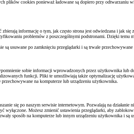
ych plików cookies ponieważ ładowane są dopiero przy odtwarzaniu wid
ierają informację o tym, jak często strona jest odwiedzana i jak się z 
ntyfikowaniu problemów z poszczególnymi podstronami. Dzięki temu mo
 nie są usuwane po zamknięciu przeglądarki i są trwale przechowywane
rzypomnienie sobie informacji wprowadzonych przez użytkownika lub 
nalizowanych funkcji. Pliki te umożliwiają także optymalizację użytko
ale przechowywane na komputerze lub urządzeniu użytkownika.
szanie się po naszym serwisie internetowym. Pozwalają na działanie ni
yć wyłączone. Możesz zmienić ustawienia przeglądarki, aby zablokować
trwały sposób na komputerze lub innym urządzeniu użytkownika i są u