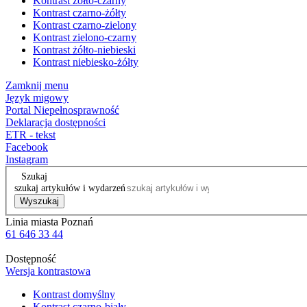
Kontrast żółto-czarny
Kontrast czarno-żółty
Kontrast czarno-zielony
Kontrast zielono-czarny
Kontrast żółto-niebieski
Kontrast niebiesko-żółty
Zamknij menu
Język migowy
Portal Niepełnosprawność
Deklaracja dostępności
ETR - tekst
Facebook
Instagram
Szukaj
szukaj artykułów i wydarzeń
Wyszukaj
Linia miasta Poznań
61 646 33 44
Dostępność
Wersja kontrastowa
Kontrast domyślny
Kontrast czarno-biały