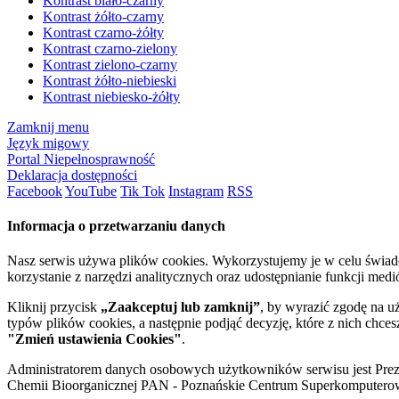
Kontrast biało-czarny
Kontrast żółto-czarny
Kontrast czarno-żółty
Kontrast czarno-zielony
Kontrast zielono-czarny
Kontrast żółto-niebieski
Kontrast niebiesko-żółty
Zamknij menu
Język migowy
Portal Niepełnosprawność
Deklaracja dostępności
Facebook
YouTube
Tik Tok
Instagram
RSS
Informacja o przetwarzaniu danych
Nasz serwis używa plików cookies. Wykorzystujemy je w celu świa
korzystanie z narzędzi analitycznych oraz udostępnianie funkcji me
Kliknij przycisk
„Zaakceptuj lub zamknij”
, by wyrazić zgodę na u
typów plików cookies, a następnie podjąć decyzję, które z nich chce
"Zmień ustawienia Cookies"
.
Administratorem danych osobowych użytkowników serwisu jest Prezyd
Chemii Bioorganicznej PAN - Poznańskie Centrum Superkomputerow