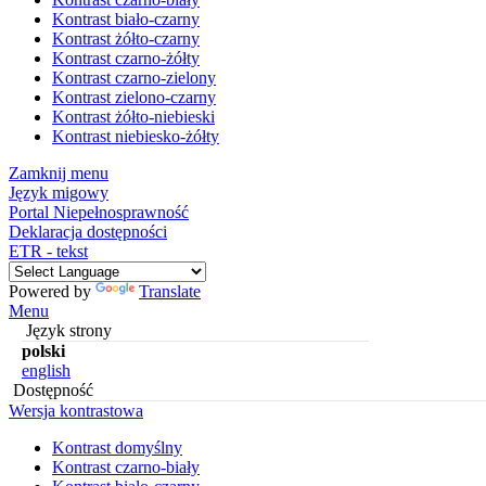
Kontrast biało-czarny
Kontrast żółto-czarny
Kontrast czarno-żółty
Kontrast czarno-zielony
Kontrast zielono-czarny
Kontrast żółto-niebieski
Kontrast niebiesko-żółty
Zamknij menu
Język migowy
Portal Niepełnosprawność
Deklaracja dostępności
ETR - tekst
Powered by
Translate
Menu
Język strony
polski
english
Dostępność
Wersja kontrastowa
Kontrast domyślny
Kontrast czarno-biały