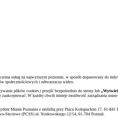
dczenia usług na najwyższym poziomie, w sposób dopasowany do indy
diów społecznościowych i odtwarzacza wideo.
żywanie plików cookies i przejść bezpośrednio do strony lub
„Wyświetl
sz zaakceptować. W każdej chwili istnieje możliwość zarządzania ustaw
ent Miasta Poznania z siedzibą przy Placu Kolegiackim 17, 61-841 P
o-Sieciowe (PCSS) ul. Noskowskiego 12/14, 61-704 Poznań.