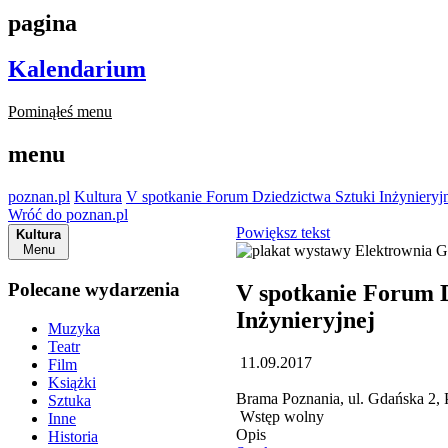
pagina
Kalendarium
Pominąłeś menu
menu
poznan.pl
Kultura
V spotkanie Forum Dziedzictwa Sztuki Inżynieryj
Wróć do poznan.pl
Powiększ tekst
Kultura
Menu
Polecane wydarzenia
V spotkanie Forum D
Inżynieryjnej
Muzyka
Teatr
11.09.2017
Film
Książki
Brama Poznania, ul. Gdańska 2,
Sztuka
Wstęp wolny
Inne
Opis
Historia