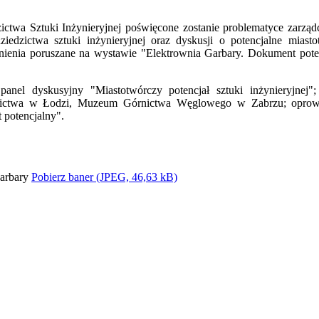
ctwa Sztuki Inżynieryjnej poświęcone zostanie problematyce zarządcze
iedzictwa sztuki inżynieryjnej oraz dyskusji o potencjalne miast
adnienia poruszane na wystawie "Elektrownia Garbary. Dokument pot
nel dyskusyjny "Miastotwórczy potencjał sztuki inżynieryjnej";
ictwa w Łodzi, Muzeum Górnictwa Węglowego w Zabrzu; oprowad
 potencjalny".
Pobierz baner (JPEG, 46,63 kB)