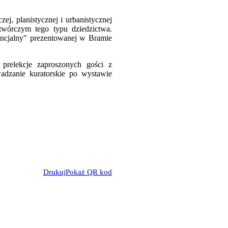
j, planistycznej i urbanistycznej
otwórczym tego typu dziedzictwa.
encjalny" prezentowanej w Bramie
 prelekcje zaproszonych gości z
zanie kuratorskie po wystawie
Drukuj
Pokaż QR kod