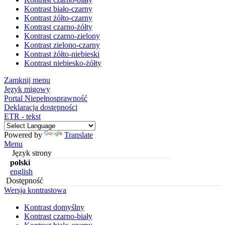
Kontrast biało-czarny
Kontrast żółto-czarny
Kontrast czarno-żółty
Kontrast czarno-zielony
Kontrast zielono-czarny
Kontrast żółto-niebieski
Kontrast niebiesko-żółty
Zamknij menu
Język migowy
Portal Niepełnosprawność
Deklaracja dostępności
ETR - tekst
Powered by
Translate
Menu
Język strony
polski
english
Dostępność
Wersja kontrastowa
Kontrast domyślny
Kontrast czarno-biały