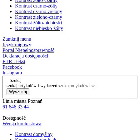
Kontrast żółto-czarny
Kontrast czarno-żółty
Kontrast czarno-zielony
Kontrast zielono-czarny
Kontrast żółto-niebieski
Kontrast niebiesko-żółty
Zamknij menu
Język migowy
Portal Niepełnosprawność
Deklaracja dostępności
ETR - tekst
Facebook
Instagram
Szukaj
szukaj artykułów i wydarzeń
Wyszukaj
Linia miasta Poznań
61 646 33 44
Dostępność
Wersja kontrastowa
Kontrast domyślny
Kontrast czarno-biały