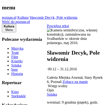
menu
poznan.pl
Kultura
Sławomir Decyk, Pole widzenia
Wróć do poznan.pl
Powiększ tekst
Kultura
Menu
Polecane wydarzenia
Muzyka
Sławomir Decyk, Pole
Teatr
Film
widzenia
Książki
Sztuka
09.12 – 31.12.2016
Inne
Historia
Galeria Miejska Arsenał, Stary Rynek
6, Poznań
Zobacz na mapie
Repertuar
Wstęp wolny
Opis
Kino
Sztuka
Spektakle
wernisaż: 9 grudnia (piątek), godz.