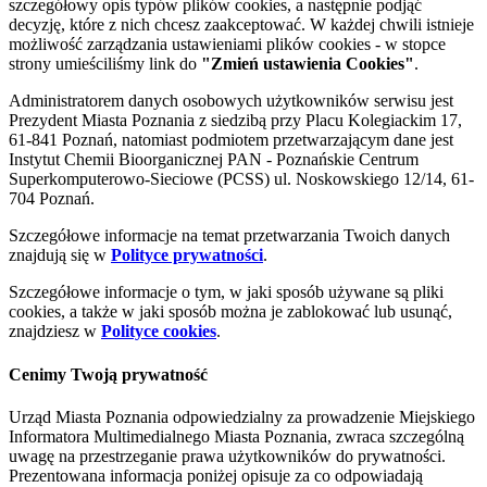
szczegółowy opis typów plików cookies, a następnie podjąć
decyzję, które z nich chcesz zaakceptować. W każdej chwili istnieje
możliwość zarządzania ustawieniami plików cookies - w stopce
strony umieściliśmy link do
"Zmień ustawienia Cookies"
.
Administratorem danych osobowych użytkowników serwisu jest
Prezydent Miasta Poznania z siedzibą przy Placu Kolegiackim 17,
61-841 Poznań, natomiast podmiotem przetwarzającym dane jest
Instytut Chemii Bioorganicznej PAN - Poznańskie Centrum
Superkomputerowo-Sieciowe (PCSS) ul. Noskowskiego 12/14, 61-
704 Poznań.
Szczegółowe informacje na temat przetwarzania Twoich danych
znajdują się w
Polityce prywatności
.
Szczegółowe informacje o tym, w jaki sposób używane są pliki
cookies, a także w jaki sposób można je zablokować lub usunąć,
znajdziesz w
Polityce cookies
.
Cenimy Twoją prywatność
Urząd Miasta Poznania odpowiedzialny za prowadzenie Miejskiego
Informatora Multimedialnego Miasta Poznania, zwraca szczególną
uwagę na przestrzeganie prawa użytkowników do prywatności.
Prezentowana informacja poniżej opisuje za co odpowiadają