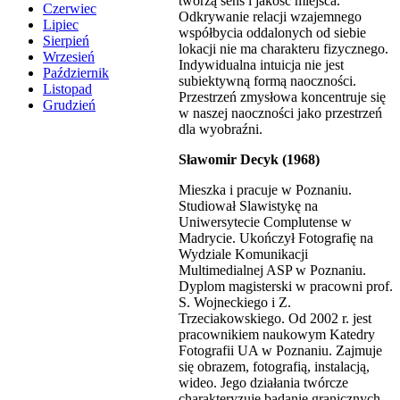
tworzą sens i jakość miejsca.
Czerwiec
Odkrywanie relacji wzajemnego
Lipiec
współbycia oddalonych od siebie
Sierpień
lokacji nie ma charakteru fizycznego.
Wrzesień
Indywidualna intuicja nie jest
Październik
subiektywną formą naoczności.
Listopad
Przestrzeń zmysłowa koncentruje się
Grudzień
w naszej naoczności jako przestrzeń
dla wyobraźni.
Sławomir Decyk (1968)
Mieszka i pracuje w Poznaniu.
Studiował Slawistykę na
Uniwersytecie Complutense w
Madrycie. Ukończył Fotografię na
Wydziale Komunikacji
Multimedialnej ASP w Poznaniu.
Dyplom magisterski w pracowni prof.
S. Wojneckiego i Z.
Trzeciakowskiego. Od 2002 r. jest
pracownikiem naukowym Katedry
Fotografii UA w Poznaniu. Zajmuje
się obrazem, fotografią, instalacją,
wideo. Jego działania twórcze
charakteryzuje badanie granicznych