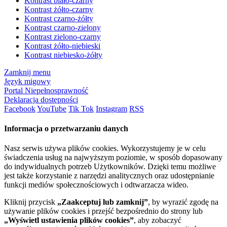
Kontrast biało-czarny
Kontrast żółto-czarny
Kontrast czarno-żółty
Kontrast czarno-zielony
Kontrast zielono-czarny
Kontrast żółto-niebieski
Kontrast niebiesko-żółty
Zamknij menu
Język migowy
Portal Niepełnosprawność
Deklaracja dostępności
Facebook
YouTube
Tik Tok
Instagram
RSS
Informacja o przetwarzaniu danych
Nasz serwis używa plików cookies. Wykorzystujemy je w celu
świadczenia usług na najwyższym poziomie, w sposób dopasowany
do indywidualnych potrzeb Użytkowników. Dzięki temu możliwe
jest także korzystanie z narzędzi analitycznych oraz udostępnianie
funkcji mediów społecznościowych i odtwarzacza wideo.
Kliknij przycisk
„Zaakceptuj lub zamknij”
, by wyrazić zgodę na
używanie plików cookies i przejść bezpośrednio do strony lub
„Wyświetl ustawienia plików cookies”
, aby zobaczyć