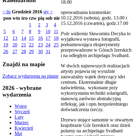
Kalendarium
18.00
< lis
Grudzień 2016
sty >
oprowadzania kuratorskie:
10.12.2016 (sobota), godz. 13.00 i
pon
wto
śro
czw
pią
sob
nie
15.12.2016 (czwartek), godz.17.00
1
2
3
4
5
6
7
8
9
10
11
Pole widzenia
Sławomira Decyka to
12
13
14
15
16
17
18
wyjątkowa wystawa fotografii,
podsumowująca eksperymenty
19
20
21
22
23
24
25
przeprowadzone w Górach Izerskich
26
27
28
29
30
31
i na odległym archipelagu Svalbard.
Znajdź na mapie
W dwóch najnowszych realizacjach
artysty pojawia się wyraźnie
Zobacz wydarzenia na planie
zauważalny wątek dotyczący idei
centrum. Ekstremalnie długie
2026 - wybrane
naświetlenia, wykonane przy
wykorzystaniu techniki solarigrafii,
wydarzenia
stanowią zarówno abstrakcyjną
refleksję, jak i opis bezpośredniego
Wstęp
doświadczenia rzeczy.
Styczeń
Luty
Drzewo stojące samotnie w otwartym
Marzec
krajobrazie Gór Izerskich oraz dzień
Kwiecień
polarny na archipelagu Svalbard
Maj