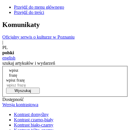
Przejdź do menu głównego
Przejdź do treści
Komunikaty
Oficjalny serwis o kulturze w Poznaniu
|
PL
polski
english
szukaj artykułów i wydarzeń
wpisz
frazę
wpisz frazę
Wyszukaj
Dostępność
Wersja kontrastowa
Kontrast domyślny
Kontrast czarno-biały
Kontrast biało-czarny