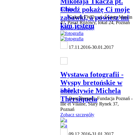
Mikołaja Tkacza pt.
Chodź pokażę Ci moje
Sztuka
zabawki, a powiesz mi
Galeria FWD:, ul. Święty Marcin
47, Pasaż Różowy, lokal 24, Poznań
kim jestem
Zobacz szczegóły
17.11.2016-30.01.2017
Wystawa fotografii -
Wyspy bretońskie w
obiektywie Michela
Sztuka
Thersiquela
Dom Bretanii. Fundacja Poznań -
Ille et Vilaine, Stary Rynek 37,
Poznań
Zobacz szczegóły
09.12.2016-31.01.2017