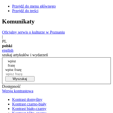
Przejdź do menu głównego
Przejdź do treści
Komunikaty
Oficjalny serwis o kulturze w Poznaniu
|
PL
polski
english
szukaj artykułów i wydarzeń
wpisz
frazę
wpisz frazę
Wyszukaj
Dostępność
Wersja kontrastowa
Kontrast domyślny
Kontrast czarno-biały
Kontrast biało-czarny