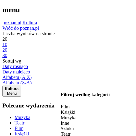
menu
poznan.pl
Kultura
Wróć do poznan.pl
Liczba wyników na stronie
20
10
20
30
Sortuj wg
Daty rosnąco
Daty malejąco
Alfabetu (A-Z)
Alfabetu (Z-A)
Kultura
Menu
Filtruj według kategorii
Polecane wydarzenia
Film
Książki
Muzyka
Muzyka
Teatr
Inne
Film
Sztuka
Książki
Teatr