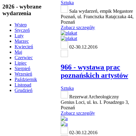
Sztuka
2026 - wybrane
Sala wydarzeń, empik Megastore
wydarzenia
Poznań, ul. Franciszka Ratajczaka 44,
Poznań
Wstęp
Zobacz szczegóły
Styczeń
Luty
Marzec
Kwiecień
02-30.12.2016
Maj
Czerwiec
Lipiec
966 - wystawa prac
Sierpień
poznańskich artystów
Wrzesień
Październik
Listopad
Sztuka
Grudzień
Rezerwat Archeologiczny
Genius Loci, ul. ks. I. Posadzego 3,
Poznań
Zobacz szczegóły
02-30.12.2016