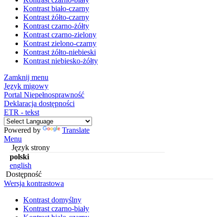
Kontrast biało-czarny
Kontrast żółto-czarny
Kontrast czarno-żółty
Kontrast czarno-zielony
Kontrast zielono-czarny
Kontrast żółto-niebieski
Kontrast niebiesko-żółty
Zamknij menu
Język migowy
Portal Niepełnosprawność
Deklaracja dostępności
ETR - tekst
Powered by
Translate
Menu
Język strony
polski
english
Dostępność
Wersja kontrastowa
Kontrast domyślny
Kontrast czarno-biały