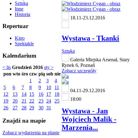
Sztuka
Inne
Historia
18.11-23.12.2016
Repertuar
Wystawa - Tkanki
Kino
Spektakle
Sztuka
Kalendarium
Galeria Miejska Arsenał, Stary
Rynek 6, Poznań
< lis
Grudzień 2016
sty >
Zobacz szczegóły
pon
wto
śro
czw
pią
sob
nie
1
2
3
4
5
6
7
8
9
10
11
04.11-29.12.2016
12
13
14
15
16
17
18
18:00
19
20
21
22
23
24
25
26
27
28
29
30
31
Wystawa - Jan
Wojciech Malik -
Znajdź na mapie
Marzenia...
Zobacz wydarzenia na planie