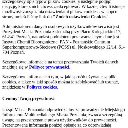
szczegółowy opis typów plików cookies, a następnie podjąć
decyzję, które z nich chcesz zaakceptować. W każdej chwili istnieje
możliwość zarządzania ustawieniami plików cookies - w stopce
strony umieściliśmy link do
"Zmień ustawienia Cookies"
.
Administratorem danych osobowych użytkowników serwisu jest
Prezydent Miasta Poznania z siedzibą przy Placu Kolegiackim 17,
61-841 Poznań, natomiast podmiotem przetwarzającym dane jest
Instytut Chemii Bioorganicznej PAN - Poznańskie Centrum
Superkomputerowo-Sieciowe (PCSS) ul. Noskowskiego 12/14, 61-
704 Poznań.
Szczegółowe informacje na temat przetwarzania Twoich danych
znajdują się w
Polityce prywatności
.
Szczegółowe informacje o tym, w jaki sposób używane są pliki
cookies, a także w jaki sposób można je zablokować lub usunąć,
znajdziesz w
Polityce cookies
.
Cenimy Twoją prywatność
Urząd Miasta Poznania odpowiedzialny za prowadzenie Miejskiego
Informatora Multimedialnego Miasta Poznania, zwraca szczególną
uwagę na przestrzeganie prawa użytkowników do prywatności.
Prezentowana informacja poniżej opisuje za co odpowiadają