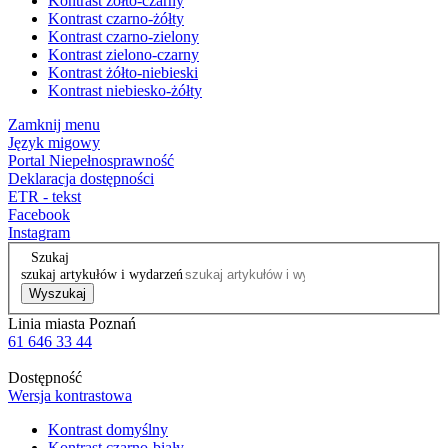
Kontrast żółto-czarny
Kontrast czarno-żółty
Kontrast czarno-zielony
Kontrast zielono-czarny
Kontrast żółto-niebieski
Kontrast niebiesko-żółty
Zamknij menu
Język migowy
Portal Niepełnosprawność
Deklaracja dostępności
ETR - tekst
Facebook
Instagram
Szukaj
szukaj artykułów i wydarzeń
Wyszukaj
Linia miasta Poznań
61 646 33 44
Dostępność
Wersja kontrastowa
Kontrast domyślny
Kontrast czarno-biały