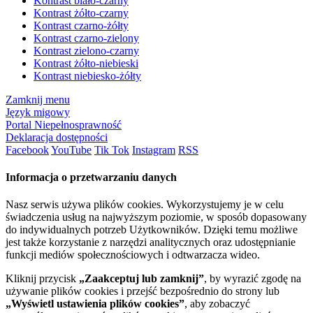
Kontrast biało-czarny
Kontrast żółto-czarny
Kontrast czarno-żółty
Kontrast czarno-zielony
Kontrast zielono-czarny
Kontrast żółto-niebieski
Kontrast niebiesko-żółty
Zamknij menu
Język migowy
Portal Niepełnosprawność
Deklaracja dostępności
Facebook
YouTube
Tik Tok
Instagram
RSS
Informacja o przetwarzaniu danych
Nasz serwis używa plików cookies. Wykorzystujemy je w celu
świadczenia usług na najwyższym poziomie, w sposób dopasowany
do indywidualnych potrzeb Użytkowników. Dzięki temu możliwe
jest także korzystanie z narzędzi analitycznych oraz udostępnianie
funkcji mediów społecznościowych i odtwarzacza wideo.
Kliknij przycisk
„Zaakceptuj lub zamknij”
, by wyrazić zgodę na
używanie plików cookies i przejść bezpośrednio do strony lub
„Wyświetl ustawienia plików cookies”
, aby zobaczyć