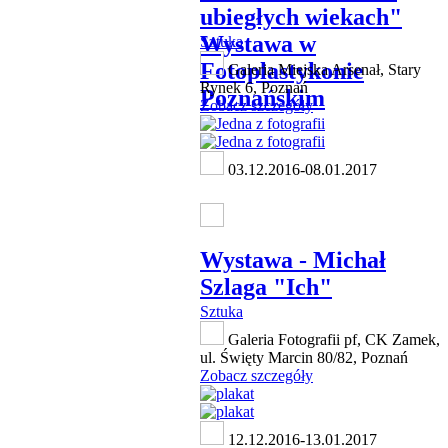
ubiegłych wiekach"
Wystawa w
Sztuka
Fotoplastykonie
Galeria Miejska Arsenał, Stary
Rynek 6, Poznań
Poznańskim
Zobacz szczegóły
03.12.2016-08.01.2017
Wystawa - Michał
Szlaga "Ich"
Sztuka
Galeria Fotografii pf, CK Zamek,
ul. Święty Marcin 80/82, Poznań
Zobacz szczegóły
12.12.2016-13.01.2017