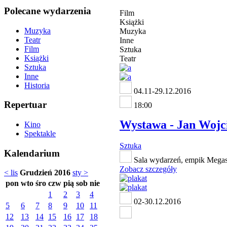
Polecane wydarzenia
Film
Książki
Muzyka
Muzyka
Teatr
Inne
Film
Sztuka
Książki
Teatr
Sztuka
Inne
Historia
04.11-29.12.2016
Repertuar
18:00
Wystawa - Jan Wojci
Kino
Spektakle
Sztuka
Kalendarium
Sala wydarzeń, empik Megast
Zobacz szczegóły
< lis
Grudzień 2016
sty >
pon
wto
śro
czw
pią
sob
nie
1
2
3
4
02-30.12.2016
5
6
7
8
9
10
11
12
13
14
15
16
17
18