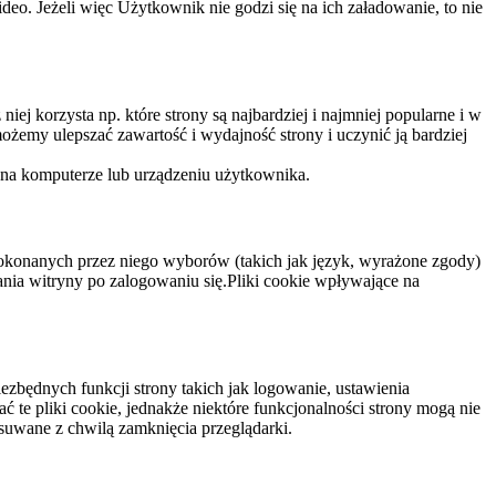
eo. Jeżeli więc Użytkownik nie godzi się na ich załadowanie, to nie
niej korzysta np. które strony są najbardziej i najmniej popularne i w
żemy ulepszać zawartość i wydajność strony i uczynić ją bardziej
 na komputerze lub urządzeniu użytkownika.
dokonanych przez niego wyborów (takich jak język, wyrażone zgody)
wania witryny po zalogowaniu się.Pliki cookie wpływające na
ezbędnych funkcji strony takich jak logowanie, ustawienia
 te pliki cookie, jednakże niektóre funkcjonalności strony mogą nie
suwane z chwilą zamknięcia przeglądarki.