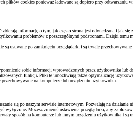
ych plików cookies ponieważ ładowane są dopiero przy odtwarzaniu wid
ierają informację o tym, jak często strona jest odwiedzana i jak się z 
ntyfikowaniu problemów z poszczególnymi podstronami. Dzięki temu mo
 nie są usuwane po zamknięciu przeglądarki i są trwale przechowywane
rzypomnienie sobie informacji wprowadzonych przez użytkownika lub 
nalizowanych funkcji. Pliki te umożliwiają także optymalizację użytko
ale przechowywane na komputerze lub urządzeniu użytkownika.
szanie się po naszym serwisie internetowym. Pozwalają na działanie ni
yć wyłączone. Możesz zmienić ustawienia przeglądarki, aby zablokować
trwały sposób na komputerze lub innym urządzeniu użytkownika i są u