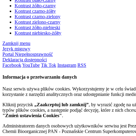
Kontrast biało-czarny
Kontrast żółto-czarny
Kontrast czarno-żółty
Kontrast czarno-zielony
Kontrast zielono-czarny
Kontrast żółto-niebieski
Kontrast niebiesko-żółty
Zamknij menu
Język migowy
Portal Niepełnosprawność
Deklaracja dostępności
Facebook
YouTube
Tik Tok
Instagram
RSS
Informacja o przetwarzaniu danych
Nasz serwis używa plików cookies. Wykorzystujemy je w celu świa
korzystanie z narzędzi analitycznych oraz udostępnianie funkcji me
Kliknij przycisk
„Zaakceptuj lub zamknij”
, by wyrazić zgodę na u
typów plików cookies, a następnie podjąć decyzję, które z nich chce
"Zmień ustawienia Cookies"
.
Administratorem danych osobowych użytkowników serwisu jest Prezyd
Chemii Bioorganicznej PAN - Poznańskie Centrum Superkomputerow