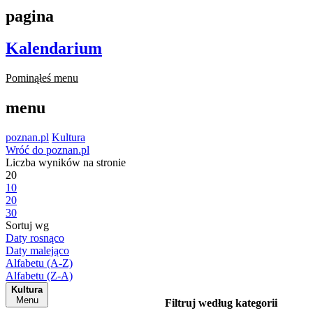
pagina
Kalendarium
Pominąłeś menu
menu
poznan.pl
Kultura
Wróć do poznan.pl
Liczba wyników na stronie
20
10
20
30
Sortuj wg
Daty rosnąco
Daty malejąco
Alfabetu (A-Z)
Alfabetu (Z-A)
Kultura
Menu
Filtruj według kategorii