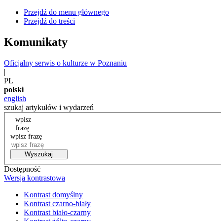
Przejdź do menu głównego
Przejdź do treści
Komunikaty
Oficjalny serwis o kulturze w Poznaniu
|
PL
polski
english
szukaj artykułów i wydarzeń
wpisz
frazę
wpisz frazę
Wyszukaj
Dostępność
Wersja kontrastowa
Kontrast domyślny
Kontrast czarno-biały
Kontrast biało-czarny