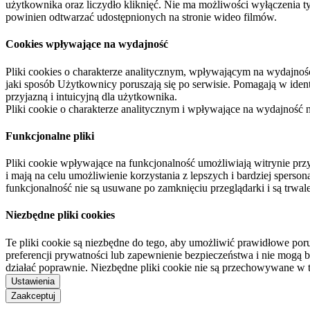
użytkownika oraz liczydło kliknięć. Nie ma możliwości wyłączenia t
powinien odtwarzać udostępnionych na stronie wideo filmów.
Cookies wpływające na wydajność
Pliki cookies o charakterze analitycznym, wpływającym na wydajność zb
jaki sposób Użytkownicy poruszają się po serwisie. Pomagają w ide
przyjazną i intuicyjną dla użytkownika.
Pliki cookie o charakterze analitycznym i wpływające na wydajność
Funkcjonalne pliki
Pliki cookie wpływające na funkcjonalność umożliwiają witrynie p
i mają na celu umożliwienie korzystania z lepszych i bardziej sperso
funkcjonalność nie są usuwane po zamknięciu przeglądarki i są trw
Niezbędne pliki cookies
Te pliki cookie są niezbędne do tego, aby umożliwić prawidłowe poru
preferencji prywatności lub zapewnienie bezpieczeństwa i nie mogą b
działać poprawnie. Niezbędne pliki cookie nie są przechowywane w 
Ustawienia
Zaakceptuj