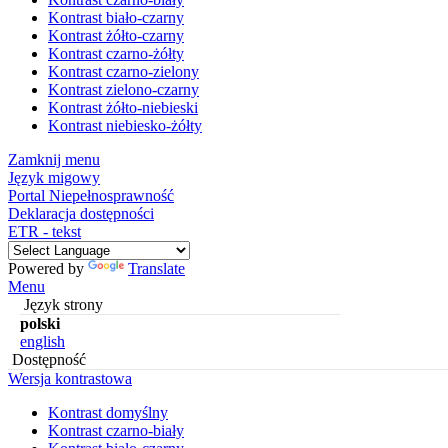
Kontrast biało-czarny
Kontrast żółto-czarny
Kontrast czarno-żółty
Kontrast czarno-zielony
Kontrast zielono-czarny
Kontrast żółto-niebieski
Kontrast niebiesko-żółty
Zamknij menu
Język migowy
Portal Niepełnosprawność
Deklaracja dostępności
ETR - tekst
Powered by
Translate
Menu
Język strony
polski
english
Dostępność
Wersja kontrastowa
Kontrast domyślny
Kontrast czarno-biały