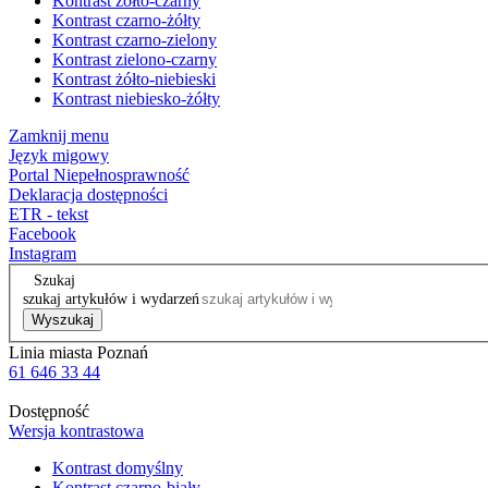
Kontrast żółto-czarny
Kontrast czarno-żółty
Kontrast czarno-zielony
Kontrast zielono-czarny
Kontrast żółto-niebieski
Kontrast niebiesko-żółty
Zamknij menu
Język migowy
Portal Niepełnosprawność
Deklaracja dostępności
ETR - tekst
Facebook
Instagram
Szukaj
szukaj artykułów i wydarzeń
Wyszukaj
Linia miasta Poznań
61 646 33 44
Dostępność
Wersja kontrastowa
Kontrast domyślny
Kontrast czarno-biały