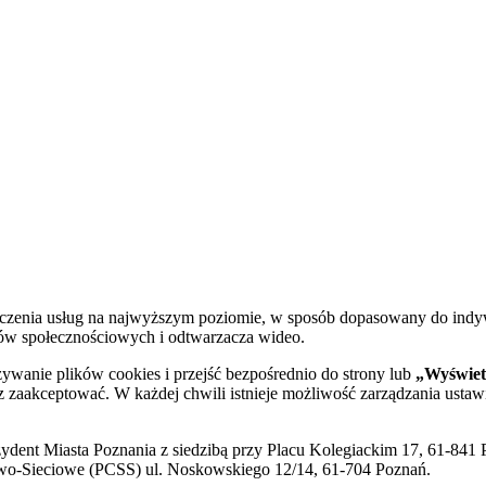
dczenia usług na najwyższym poziomie, w sposób dopasowany do indy
diów społecznościowych i odtwarzacza wideo.
żywanie plików cookies i przejść bezpośrednio do strony lub
„Wyświetl
sz zaakceptować. W każdej chwili istnieje możliwość zarządzania ustaw
ent Miasta Poznania z siedzibą przy Placu Kolegiackim 17, 61-841 P
o-Sieciowe (PCSS) ul. Noskowskiego 12/14, 61-704 Poznań.