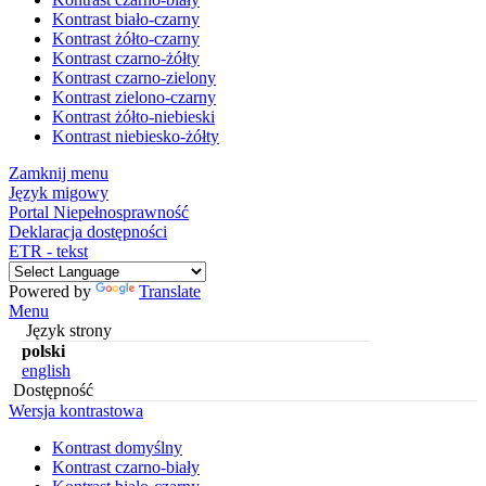
Kontrast biało-czarny
Kontrast żółto-czarny
Kontrast czarno-żółty
Kontrast czarno-zielony
Kontrast zielono-czarny
Kontrast żółto-niebieski
Kontrast niebiesko-żółty
Zamknij menu
Język migowy
Portal Niepełnosprawność
Deklaracja dostępności
ETR - tekst
Powered by
Translate
Menu
Język strony
polski
english
Dostępność
Wersja kontrastowa
Kontrast domyślny
Kontrast czarno-biały