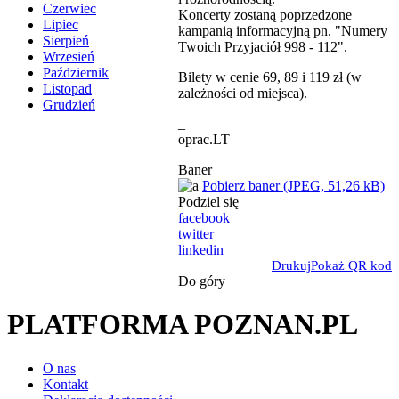
Czerwiec
Koncerty zostaną poprzedzone
Lipiec
kampanią informacyjną pn. "Numery
Sierpień
Twoich Przyjaciół 998 - 112".
Wrzesień
Październik
Bilety w cenie 69, 89 i 119 zł (w
Listopad
zależności od miejsca).
Grudzień
_
oprac.LT
Baner
Pobierz baner (JPEG, 51,26 kB)
Podziel się
facebook
twitter
linkedin
Drukuj
Pokaż QR kod
Do góry
PLATFORMA POZNAN.PL
O nas
Kontakt