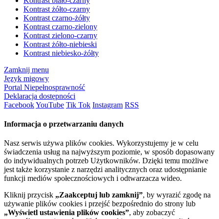
Kontrast biało-czarny
Kontrast żółto-czarny
Kontrast czarno-żółty
Kontrast czarno-zielony
Kontrast zielono-czarny
Kontrast żółto-niebieski
Kontrast niebiesko-żółty
Zamknij menu
Język migowy
Portal Niepełnosprawność
Deklaracja dostępności
Facebook
YouTube
Tik Tok
Instagram
RSS
Informacja o przetwarzaniu danych
Nasz serwis używa plików cookies. Wykorzystujemy je w celu
świadczenia usług na najwyższym poziomie, w sposób dopasowany
do indywidualnych potrzeb Użytkowników. Dzięki temu możliwe
jest także korzystanie z narzędzi analitycznych oraz udostępnianie
funkcji mediów społecznościowych i odtwarzacza wideo.
Kliknij przycisk
„Zaakceptuj lub zamknij”
, by wyrazić zgodę na
używanie plików cookies i przejść bezpośrednio do strony lub
„Wyświetl ustawienia plików cookies”
, aby zobaczyć