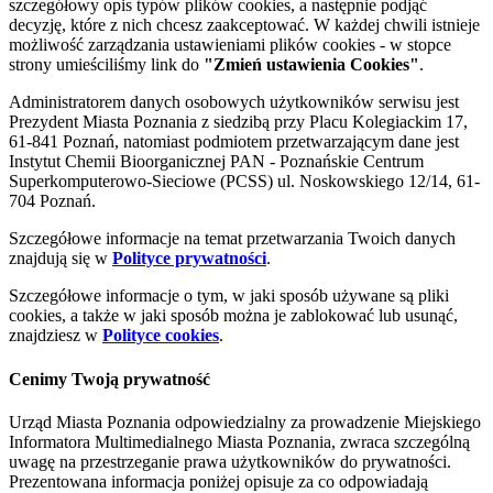
szczegółowy opis typów plików cookies, a następnie podjąć
decyzję, które z nich chcesz zaakceptować. W każdej chwili istnieje
możliwość zarządzania ustawieniami plików cookies - w stopce
strony umieściliśmy link do
"Zmień ustawienia Cookies"
.
Administratorem danych osobowych użytkowników serwisu jest
Prezydent Miasta Poznania z siedzibą przy Placu Kolegiackim 17,
61-841 Poznań, natomiast podmiotem przetwarzającym dane jest
Instytut Chemii Bioorganicznej PAN - Poznańskie Centrum
Superkomputerowo-Sieciowe (PCSS) ul. Noskowskiego 12/14, 61-
704 Poznań.
Szczegółowe informacje na temat przetwarzania Twoich danych
znajdują się w
Polityce prywatności
.
Szczegółowe informacje o tym, w jaki sposób używane są pliki
cookies, a także w jaki sposób można je zablokować lub usunąć,
znajdziesz w
Polityce cookies
.
Cenimy Twoją prywatność
Urząd Miasta Poznania odpowiedzialny za prowadzenie Miejskiego
Informatora Multimedialnego Miasta Poznania, zwraca szczególną
uwagę na przestrzeganie prawa użytkowników do prywatności.
Prezentowana informacja poniżej opisuje za co odpowiadają