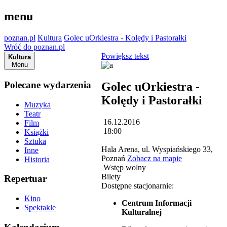
menu
poznan.pl
Kultura
Golec uOrkiestra - Kolędy i Pastorałki
Wróć do poznan.pl
Powiększ tekst
Kultura
Menu
Polecane wydarzenia
Golec uOrkiestra -
Kolędy i Pastorałki
Muzyka
Teatr
16.12.2016
Film
18:00
Książki
Sztuka
Hala Arena, ul. Wyspiańskiego 33,
Inne
Poznań
Zobacz na mapie
Historia
Wstęp wolny
Bilety
Repertuar
Dostępne stacjonarnie:
Kino
Centrum Informacji
Spektakle
Kulturalnej