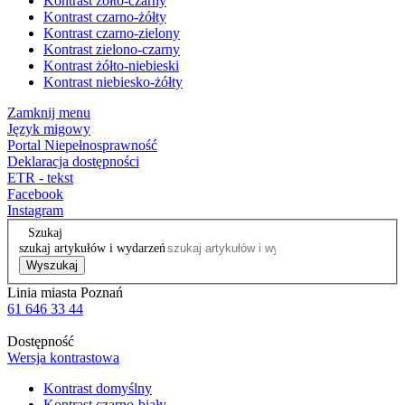
Kontrast żółto-czarny
Kontrast czarno-żółty
Kontrast czarno-zielony
Kontrast zielono-czarny
Kontrast żółto-niebieski
Kontrast niebiesko-żółty
Zamknij menu
Język migowy
Portal Niepełnosprawność
Deklaracja dostępności
ETR - tekst
Facebook
Instagram
Szukaj
szukaj artykułów i wydarzeń
Wyszukaj
Linia miasta Poznań
61 646 33 44
Dostępność
Wersja kontrastowa
Kontrast domyślny
Kontrast czarno-biały