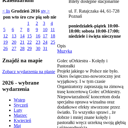
Kalendarium
Bilety dostępne stacjonarnie
ul. F. Ratajczaka 44, 61-728
< lis
Grudzień 2016
sty >
Poznań
pon
wto
śro
czw
pią
sob
nie
1
2
3
4
poniedziałek-piątek 10:00-
5
6
7
8
9
10
11
18:00; sobota 10:00-17:00;
12
13
14
15
16
17
18
niedziele i święta nieczynne
19
20
21
22
23
24
25
Opis
26
27
28
29
30
31
Muzyka
Znajdź na mapie
Golec uOrkiestra - Kolędy i
Pastorałki
Projekt jakiego w Polsce nie było.
Zobacz wydarzenia na planie
Okres świąteczno-noworoczny jest
wyjątkowy. I w tym czasie
2026 - wybrane
Organizatorzy zapraszają na zimową
wydarzenia
trasę koncertową Golec uOrkiestry.
Niepowtarzalność koncertom doda
Wstęp
specjalna oprawa wizualna oraz
Styczeń
dodatkowe efekty stworzone przez
Luty
światło. To wszystko sprawi , że
Marzec
dobrze i mniej znane kolędy i
Kwiecień
pastorałki wręcz urzekną swoją głębią
Maj
i różnorodnością.