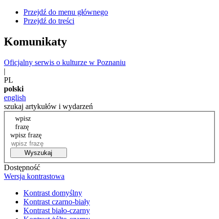
Przejdź do menu głównego
Przejdź do treści
Komunikaty
Oficjalny serwis o kulturze w Poznaniu
|
PL
polski
english
szukaj artykułów i wydarzeń
wpisz
frazę
wpisz frazę
Wyszukaj
Dostępność
Wersja kontrastowa
Kontrast domyślny
Kontrast czarno-biały
Kontrast biało-czarny