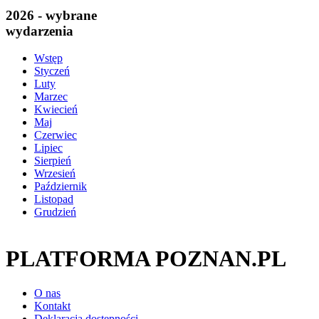
2026 - wybrane
wydarzenia
Wstęp
Styczeń
Luty
Marzec
Kwiecień
Maj
Czerwiec
Lipiec
Sierpień
Wrzesień
Październik
Listopad
Grudzień
PLATFORMA POZNAN.PL
O nas
Kontakt
Deklaracja dostępności