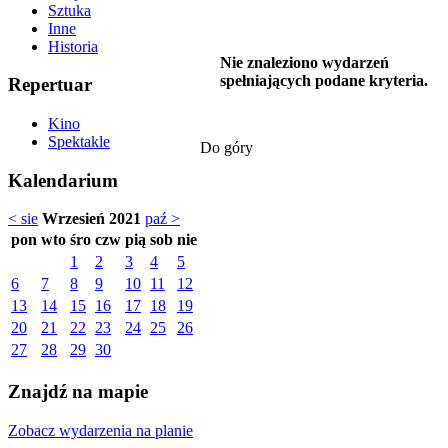
Sztuka
Inne
Historia
Nie znaleziono wydarzeń
spełniających podane kryteria.
Repertuar
Kino
Spektakle
Do góry
Kalendarium
< sie
Wrzesień 2021
paź >
pon
wto
śro
czw
pią
sob
nie
1
2
3
4
5
6
7
8
9
10
11
12
13
14
15
16
17
18
19
20
21
22
23
24
25
26
27
28
29
30
Znajdź na mapie
Zobacz wydarzenia na planie