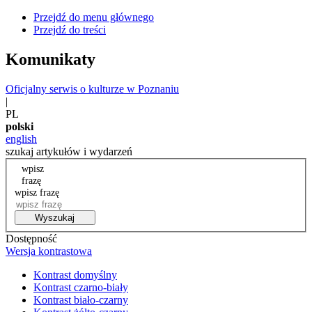
Przejdź do menu głównego
Przejdź do treści
Komunikaty
Oficjalny serwis o kulturze w Poznaniu
|
PL
polski
english
szukaj artykułów i wydarzeń
wpisz
frazę
wpisz frazę
Wyszukaj
Dostępność
Wersja kontrastowa
Kontrast domyślny
Kontrast czarno-biały
Kontrast biało-czarny