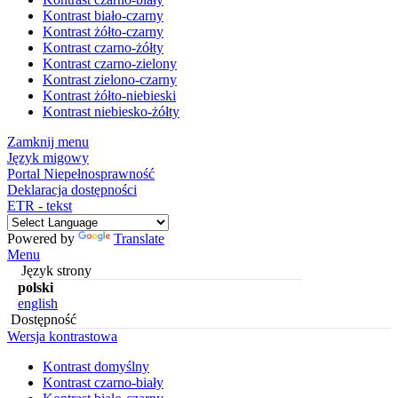
Kontrast biało-czarny
Kontrast żółto-czarny
Kontrast czarno-żółty
Kontrast czarno-zielony
Kontrast zielono-czarny
Kontrast żółto-niebieski
Kontrast niebiesko-żółty
Zamknij menu
Język migowy
Portal Niepełnosprawność
Deklaracja dostępności
ETR - tekst
Powered by
Translate
Menu
Język strony
polski
english
Dostępność
Wersja kontrastowa
Kontrast domyślny
Kontrast czarno-biały