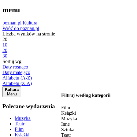
menu
poznan.pl
Kultura
Wróć do poznan.pl
Liczba wyników na stronie
20
10
20
30
Sortuj wg
Daty rosnąco
Daty malejąco
Alfabetu (A-Z)
Alfabetu (Z-A)
Kultura
Menu
Filtruj według kategorii
Polecane wydarzenia
Film
Książki
Muzyka
Muzyka
Teatr
Inne
Film
Sztuka
Książki
Teatr