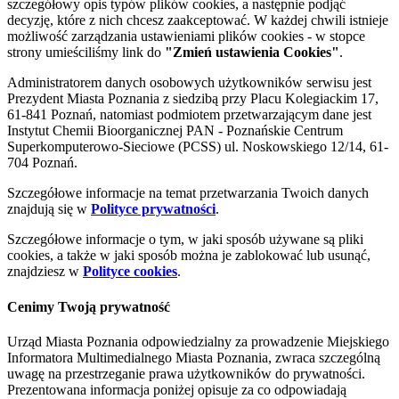
szczegółowy opis typów plików cookies, a następnie podjąć
decyzję, które z nich chcesz zaakceptować. W każdej chwili istnieje
możliwość zarządzania ustawieniami plików cookies - w stopce
strony umieściliśmy link do
"Zmień ustawienia Cookies"
.
Administratorem danych osobowych użytkowników serwisu jest
Prezydent Miasta Poznania z siedzibą przy Placu Kolegiackim 17,
61-841 Poznań, natomiast podmiotem przetwarzającym dane jest
Instytut Chemii Bioorganicznej PAN - Poznańskie Centrum
Superkomputerowo-Sieciowe (PCSS) ul. Noskowskiego 12/14, 61-
704 Poznań.
Szczegółowe informacje na temat przetwarzania Twoich danych
znajdują się w
Polityce prywatności
.
Szczegółowe informacje o tym, w jaki sposób używane są pliki
cookies, a także w jaki sposób można je zablokować lub usunąć,
znajdziesz w
Polityce cookies
.
Cenimy Twoją prywatność
Urząd Miasta Poznania odpowiedzialny za prowadzenie Miejskiego
Informatora Multimedialnego Miasta Poznania, zwraca szczególną
uwagę na przestrzeganie prawa użytkowników do prywatności.
Prezentowana informacja poniżej opisuje za co odpowiadają