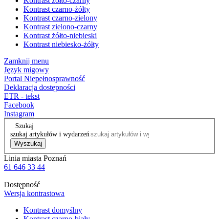
Kontrast żółto-czarny
Kontrast czarno-żółty
Kontrast czarno-zielony
Kontrast zielono-czarny
Kontrast żółto-niebieski
Kontrast niebiesko-żółty
Zamknij menu
Język migowy
Portal Niepełnosprawność
Deklaracja dostępności
ETR - tekst
Facebook
Instagram
Szukaj
szukaj artykułów i wydarzeń
Wyszukaj
Linia miasta Poznań
61 646 33 44
Dostępność
Wersja kontrastowa
Kontrast domyślny
Kontrast czarno-biały