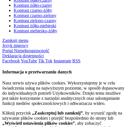
Kontrast biało-czarny
Kontrast żółto-czarny
Kontrast czarno-żółty
Kontrast czarno-zielony
Kontrast zielono-czarny
Kontrast żółto-niebieski
Kontrast niebiesko-żółty
Zamknij menu
Język migowy
Portal Niepełnosprawność
Deklaracja dostępności
Facebook
YouTube
Tik Tok
Instagram
RSS
Informacja o przetwarzaniu danych
Nasz serwis używa plików cookies. Wykorzystujemy je w celu
świadczenia usług na najwyższym poziomie, w sposób dopasowany
do indywidualnych potrzeb Użytkowników. Dzięki temu możliwe
jest także korzystanie z narzędzi analitycznych oraz udostępnianie
funkcji mediów społecznościowych i odtwarzacza wideo.
Kliknij przycisk
„Zaakceptuj lub zamknij”
, by wyrazić zgodę na
używanie plików cookies i przejść bezpośrednio do strony lub
„Wyświetl ustawienia plików cookies”
, aby zobaczyć