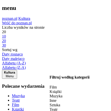
menu
poznan.pl
Kultura
Wróć do poznan.pl
Liczba wyników na stronie
20
10
20
30
Sortuj wg
Daty rosnąco
Daty malejąco
Alfabetu (A-Z)
Alfabetu (Z-A)
Kultura
Menu
Filtruj według kategorii
Polecane wydarzenia
Film
Książki
Muzyka
Muzyka
Teatr
Inne
Film
Sztuka
Książki
Teatr