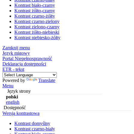
Kontrast biało-czarny
Kontrast żółto-czarny
Kontrast czarno-żółty
Kontrast czarno-zielony
Kontrast zielono-czarny
Kontrast żółto-niebieski
Kontrast niebiesko-żółty
Zamknij menu
Język migowy
Portal Niepełnosprawność
Deklaracja dostępności
ETR - tekst
Powered by
Translate
Menu
Język strony
polski
english
Dostępność
Wersja kontrastowa
Kontrast domyślny
Kontrast czarno-biały