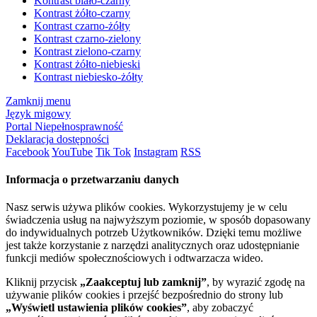
Kontrast biało-czarny
Kontrast żółto-czarny
Kontrast czarno-żółty
Kontrast czarno-zielony
Kontrast zielono-czarny
Kontrast żółto-niebieski
Kontrast niebiesko-żółty
Zamknij menu
Język migowy
Portal Niepełnosprawność
Deklaracja dostępności
Facebook
YouTube
Tik Tok
Instagram
RSS
Informacja o przetwarzaniu danych
Nasz serwis używa plików cookies. Wykorzystujemy je w celu
świadczenia usług na najwyższym poziomie, w sposób dopasowany
do indywidualnych potrzeb Użytkowników. Dzięki temu możliwe
jest także korzystanie z narzędzi analitycznych oraz udostępnianie
funkcji mediów społecznościowych i odtwarzacza wideo.
Kliknij przycisk
„Zaakceptuj lub zamknij”
, by wyrazić zgodę na
używanie plików cookies i przejść bezpośrednio do strony lub
„Wyświetl ustawienia plików cookies”
, aby zobaczyć