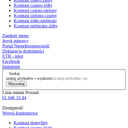
Kontrast żółto-czarny
Kontrast czarno-żółty
Kontrast czarno-zielony
Kontrast zielono-czarny
Kontrast żółto-niebieski
Kontrast niebiesko-żółty
Zamknij menu
Język migowy
Portal Niepełnosprawność
Deklaracja dostępności
ETR - tekst
Facebook
Instagram
Szukaj
szukaj artykułów i wydarzeń
Wyszukaj
Linia miasta Poznań
61 646 33 44
Dostępność
Wersja kontrastowa
Kontrast domyślny
Kontrast czarno-biały