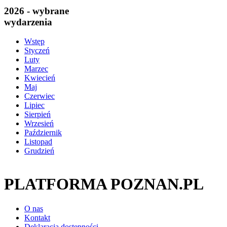
2026 - wybrane
wydarzenia
Wstęp
Styczeń
Luty
Marzec
Kwiecień
Maj
Czerwiec
Lipiec
Sierpień
Wrzesień
Październik
Listopad
Grudzień
PLATFORMA POZNAN.PL
O nas
Kontakt
Deklaracja dostępności