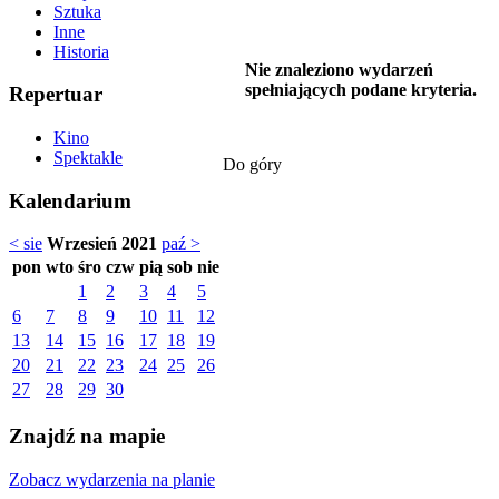
Sztuka
Inne
Historia
Nie znaleziono wydarzeń
spełniających podane kryteria.
Repertuar
Kino
Spektakle
Do góry
Kalendarium
< sie
Wrzesień 2021
paź >
pon
wto
śro
czw
pią
sob
nie
1
2
3
4
5
6
7
8
9
10
11
12
13
14
15
16
17
18
19
20
21
22
23
24
25
26
27
28
29
30
Znajdź na mapie
Zobacz wydarzenia na planie