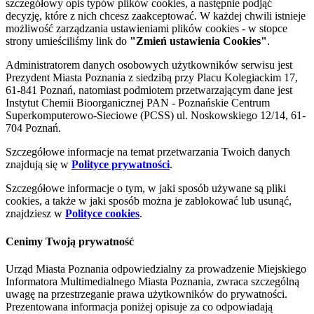
szczegółowy opis typów plików cookies, a następnie podjąć
decyzję, które z nich chcesz zaakceptować. W każdej chwili istnieje
możliwość zarządzania ustawieniami plików cookies - w stopce
strony umieściliśmy link do
"Zmień ustawienia Cookies"
.
Administratorem danych osobowych użytkowników serwisu jest
Prezydent Miasta Poznania z siedzibą przy Placu Kolegiackim 17,
61-841 Poznań, natomiast podmiotem przetwarzającym dane jest
Instytut Chemii Bioorganicznej PAN - Poznańskie Centrum
Superkomputerowo-Sieciowe (PCSS) ul. Noskowskiego 12/14, 61-
704 Poznań.
Szczegółowe informacje na temat przetwarzania Twoich danych
znajdują się w
Polityce prywatności
.
Szczegółowe informacje o tym, w jaki sposób używane są pliki
cookies, a także w jaki sposób można je zablokować lub usunąć,
znajdziesz w
Polityce cookies
.
Cenimy Twoją prywatność
Urząd Miasta Poznania odpowiedzialny za prowadzenie Miejskiego
Informatora Multimedialnego Miasta Poznania, zwraca szczególną
uwagę na przestrzeganie prawa użytkowników do prywatności.
Prezentowana informacja poniżej opisuje za co odpowiadają