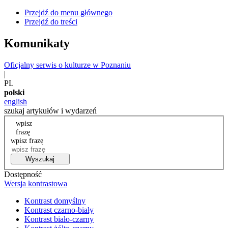
Przejdź do menu głównego
Przejdź do treści
Komunikaty
Oficjalny serwis o kulturze w Poznaniu
|
PL
polski
english
szukaj artykułów i wydarzeń
wpisz
frazę
wpisz frazę
Wyszukaj
Dostępność
Wersja kontrastowa
Kontrast domyślny
Kontrast czarno-biały
Kontrast biało-czarny