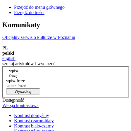
Przejdź do menu głównego
Przejdź do treści
Komunikaty
Oficjalny serwis o kulturze w Poznaniu
|
PL
polski
english
szukaj artykułów i wydarzeń
wpisz
frazę
wpisz frazę
Wyszukaj
Dostępność
Wersja kontrastowa
Kontrast domyślny
Kontrast czarno-biały
Kontrast biało-czarny