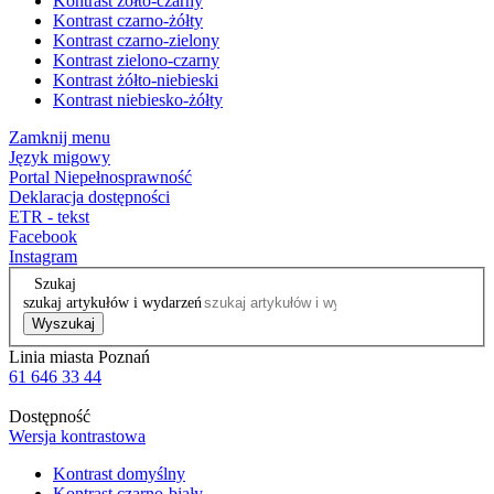
Kontrast żółto-czarny
Kontrast czarno-żółty
Kontrast czarno-zielony
Kontrast zielono-czarny
Kontrast żółto-niebieski
Kontrast niebiesko-żółty
Zamknij menu
Język migowy
Portal Niepełnosprawność
Deklaracja dostępności
ETR - tekst
Facebook
Instagram
Szukaj
szukaj artykułów i wydarzeń
Wyszukaj
Linia miasta Poznań
61 646 33 44
Dostępność
Wersja kontrastowa
Kontrast domyślny
Kontrast czarno-biały