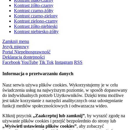
Kontrast biało-czarny
Kontrast żółto-czarny
Kontrast czarno-żółty
Kontrast czarno-zielony
Kontrast zielono-czarny
Kontrast żółto-niebieski
Kontrast niebiesko-żółty
Zamknij menu
Język migowy
Portal Niepełnosprawność
Deklaracja dostępności
Facebook
YouTube
Tik Tok
Instagram
RSS
Informacja o przetwarzaniu danych
Nasz serwis używa plików cookies. Wykorzystujemy je w celu
świadczenia usług na najwyższym poziomie, w sposób dopasowany
do indywidualnych potrzeb Użytkowników. Dzięki temu możliwe
jest także korzystanie z narzędzi analitycznych oraz udostępnianie
funkcji mediów społecznościowych i odtwarzacza wideo.
Kliknij przycisk
„Zaakceptuj lub zamknij”
, by wyrazić zgodę na
używanie plików cookies i przejść bezpośrednio do strony lub
„Wyświetl ustawienia plików cookies”
, aby zobaczyć