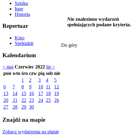
Sztuka
Inne
Historia
Nie znaleziono wydarzeń
spełniających podane kryteria.
Repertuar
Kino
Spektakle
Do góry
Kalendarium
< maj
Czerwiec 2022
lip >
pon
wto
śro
czw
pią
sob
nie
1
2
3
4
5
6
7
8
9
10
11
12
13
14
15
16
17
18
19
20
21
22
23
24
25
26
27
28
29
30
Znajdź na mapie
Zobacz wydarzenia na planie