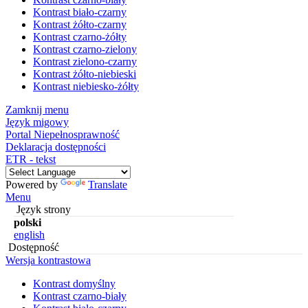
Kontrast biało-czarny
Kontrast żółto-czarny
Kontrast czarno-żółty
Kontrast czarno-zielony
Kontrast zielono-czarny
Kontrast żółto-niebieski
Kontrast niebiesko-żółty
Zamknij menu
Język migowy
Portal Niepełnosprawność
Deklaracja dostępności
ETR - tekst
Powered by
Translate
Menu
Język strony
polski
english
Dostępność
Wersja kontrastowa
Kontrast domyślny
Kontrast czarno-biały