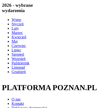
2026 - wybrane
wydarzenia
Wstęp
Styczeń
Luty
Marzec
Kwiecień
Maj
Czerwiec
Lipiec
Sierpień
Wrzesień
Październik
Listopad
Grudzień
PLATFORMA POZNAN.PL
O nas
Kontakt
Deklaracja dostępności