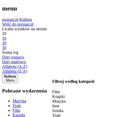
menu
poznan.pl
Kultura
Wróć do poznan.pl
Liczba wyników na stronie
20
10
20
30
Sortuj wg
Daty rosnąco
Daty malejąco
Alfabetu (A-Z)
Alfabetu (Z-A)
Kultura
Menu
Filtruj według kategorii
Polecane wydarzenia
Film
Książki
Muzyka
Muzyka
Teatr
Inne
Film
Sztuka
Książki
Teatr