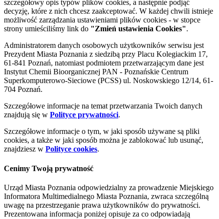
szczegółowy opis typów plików cookies, a następnie podjąć
decyzję, które z nich chcesz zaakceptować. W każdej chwili istnieje
możliwość zarządzania ustawieniami plików cookies - w stopce
strony umieściliśmy link do
"Zmień ustawienia Cookies"
.
Administratorem danych osobowych użytkowników serwisu jest
Prezydent Miasta Poznania z siedzibą przy Placu Kolegiackim 17,
61-841 Poznań, natomiast podmiotem przetwarzającym dane jest
Instytut Chemii Bioorganicznej PAN - Poznańskie Centrum
Superkomputerowo-Sieciowe (PCSS) ul. Noskowskiego 12/14, 61-
704 Poznań.
Szczegółowe informacje na temat przetwarzania Twoich danych
znajdują się w
Polityce prywatności
.
Szczegółowe informacje o tym, w jaki sposób używane są pliki
cookies, a także w jaki sposób można je zablokować lub usunąć,
znajdziesz w
Polityce cookies
.
Cenimy Twoją prywatność
Urząd Miasta Poznania odpowiedzialny za prowadzenie Miejskiego
Informatora Multimedialnego Miasta Poznania, zwraca szczególną
uwagę na przestrzeganie prawa użytkowników do prywatności.
Prezentowana informacja poniżej opisuje za co odpowiadają