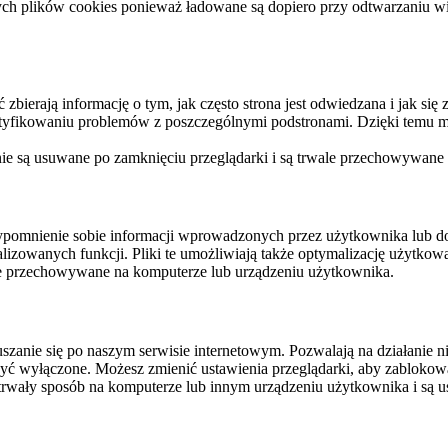
ych plików cookies ponieważ ładowane są dopiero przy odtwarzaniu wid
ierają informację o tym, jak często strona jest odwiedzana i jak się z 
ntyfikowaniu problemów z poszczególnymi podstronami. Dzięki temu mo
 nie są usuwane po zamknięciu przeglądarki i są trwale przechowywane
rzypomnienie sobie informacji wprowadzonych przez użytkownika lub 
nalizowanych funkcji. Pliki te umożliwiają także optymalizację użytko
ale przechowywane na komputerze lub urządzeniu użytkownika.
szanie się po naszym serwisie internetowym. Pozwalają na działanie ni
yć wyłączone. Możesz zmienić ustawienia przeglądarki, aby zablokować
trwały sposób na komputerze lub innym urządzeniu użytkownika i są u