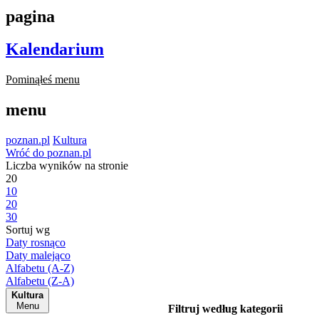
pagina
Kalendarium
Pominąłeś menu
menu
poznan.pl
Kultura
Wróć do poznan.pl
Liczba wyników na stronie
20
10
20
30
Sortuj wg
Daty rosnąco
Daty malejąco
Alfabetu (A-Z)
Alfabetu (Z-A)
Kultura
Menu
Filtruj według kategorii