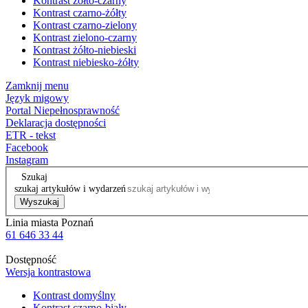
Kontrast żółto-czarny
Kontrast czarno-żółty
Kontrast czarno-zielony
Kontrast zielono-czarny
Kontrast żółto-niebieski
Kontrast niebiesko-żółty
Zamknij menu
Język migowy
Portal Niepełnosprawność
Deklaracja dostępności
ETR - tekst
Facebook
Instagram
Szukaj
szukaj artykułów i wydarzeń
Wyszukaj
Linia miasta Poznań
61 646 33 44
Dostępność
Wersja kontrastowa
Kontrast domyślny
Kontrast czarno-biały