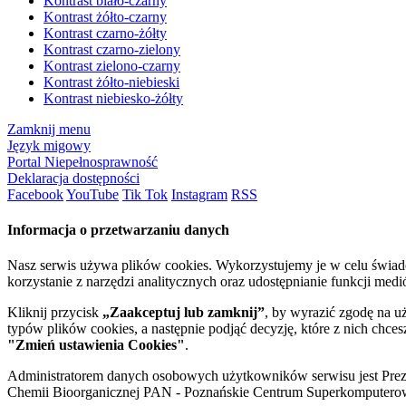
Kontrast biało-czarny
Kontrast żółto-czarny
Kontrast czarno-żółty
Kontrast czarno-zielony
Kontrast zielono-czarny
Kontrast żółto-niebieski
Kontrast niebiesko-żółty
Zamknij menu
Język migowy
Portal Niepełnosprawność
Deklaracja dostępności
Facebook
YouTube
Tik Tok
Instagram
RSS
Informacja o przetwarzaniu danych
Nasz serwis używa plików cookies. Wykorzystujemy je w celu świa
korzystanie z narzędzi analitycznych oraz udostępnianie funkcji me
Kliknij przycisk
„Zaakceptuj lub zamknij”
, by wyrazić zgodę na u
typów plików cookies, a następnie podjąć decyzję, które z nich chce
"Zmień ustawienia Cookies"
.
Administratorem danych osobowych użytkowników serwisu jest Prezyd
Chemii Bioorganicznej PAN - Poznańskie Centrum Superkomputerow