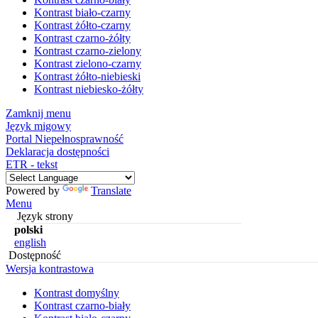
Kontrast biało-czarny
Kontrast żółto-czarny
Kontrast czarno-żółty
Kontrast czarno-zielony
Kontrast zielono-czarny
Kontrast żółto-niebieski
Kontrast niebiesko-żółty
Zamknij menu
Język migowy
Portal Niepełnosprawność
Deklaracja dostępności
ETR - tekst
Powered by
Translate
Menu
Język strony
polski
english
Dostępność
Wersja kontrastowa
Kontrast domyślny
Kontrast czarno-biały