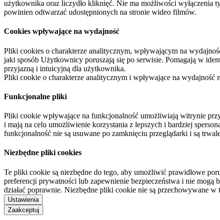
użytkownika oraz liczydło kliknięć. Nie ma możliwości wyłączenia t
powinien odtwarzać udostępnionych na stronie wideo filmów.
Cookies wpływające na wydajność
Pliki cookies o charakterze analitycznym, wpływającym na wydajność zb
jaki sposób Użytkownicy poruszają się po serwisie. Pomagają w ide
przyjazną i intuicyjną dla użytkownika.
Pliki cookie o charakterze analitycznym i wpływające na wydajność
Funkcjonalne pliki
Pliki cookie wpływające na funkcjonalność umożliwiają witrynie p
i mają na celu umożliwienie korzystania z lepszych i bardziej sperso
funkcjonalność nie są usuwane po zamknięciu przeglądarki i są trw
Niezbędne pliki cookies
Te pliki cookie są niezbędne do tego, aby umożliwić prawidłowe poru
preferencji prywatności lub zapewnienie bezpieczeństwa i nie mogą b
działać poprawnie. Niezbędne pliki cookie nie są przechowywane w 
Ustawienia
Zaakceptuj