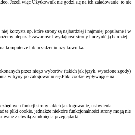
eo. Jeżeli więc Użytkownik nie godzi się na ich załadowanie, to nie
niej korzysta np. które strony są najbardziej i najmniej popularne i w
żemy ulepszać zawartość i wydajność strony i uczynić ją bardziej
 na komputerze lub urządzeniu użytkownika.
dokonanych przez niego wyborów (takich jak język, wyrażone zgody)
wania witryny po zalogowaniu się.Pliki cookie wpływające na
ezbędnych funkcji strony takich jak logowanie, ustawienia
 te pliki cookie, jednakże niektóre funkcjonalności strony mogą nie
suwane z chwilą zamknięcia przeglądarki.