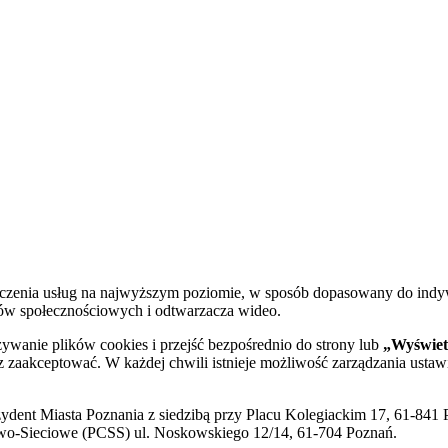
dczenia usług na najwyższym poziomie, w sposób dopasowany do indy
diów społecznościowych i odtwarzacza wideo.
żywanie plików cookies i przejść bezpośrednio do strony lub
„Wyświetl
sz zaakceptować. W każdej chwili istnieje możliwość zarządzania ustaw
ent Miasta Poznania z siedzibą przy Placu Kolegiackim 17, 61-841 P
o-Sieciowe (PCSS) ul. Noskowskiego 12/14, 61-704 Poznań.