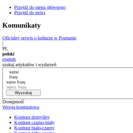
Przejdź do menu głównego
Przejdź do treści
Komunikaty
Oficjalny serwis o kulturze w Poznaniu
|
PL
polski
english
szukaj artykułów i wydarzeń
wpisz
frazę
wpisz frazę
Wyszukaj
Dostępność
Wersja kontrastowa
Kontrast domyślny
Kontrast czarno-biały
Kontrast biało-czarny