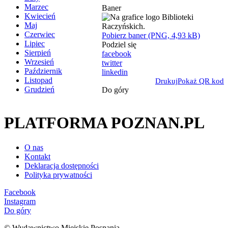
Marzec
Baner
Kwiecień
Maj
Czerwiec
Pobierz baner (PNG, 4,93 kB)
Lipiec
Podziel się
Sierpień
facebook
Wrzesień
twitter
Październik
linkedin
Listopad
Drukuj
Pokaż QR kod
Grudzień
Do góry
PLATFORMA POZNAN.PL
O nas
Kontakt
Deklaracja dostępności
Polityka prywatności
Facebook
Instagram
Do góry
© Wydawnictwo Miejskie Posnania