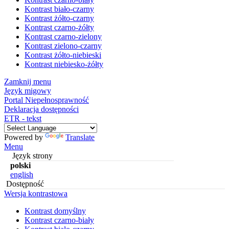
Kontrast biało-czarny
Kontrast żółto-czarny
Kontrast czarno-żółty
Kontrast czarno-zielony
Kontrast zielono-czarny
Kontrast żółto-niebieski
Kontrast niebiesko-żółty
Zamknij menu
Język migowy
Portal Niepełnosprawność
Deklaracja dostępności
ETR - tekst
Powered by
Translate
Menu
Język strony
polski
english
Dostępność
Wersja kontrastowa
Kontrast domyślny
Kontrast czarno-biały