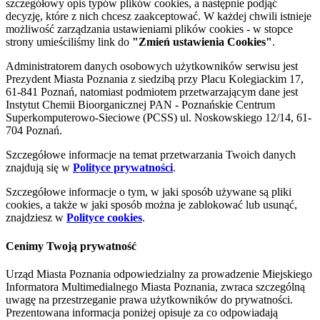
szczegółowy opis typów plików cookies, a następnie podjąć
decyzję, które z nich chcesz zaakceptować. W każdej chwili istnieje
możliwość zarządzania ustawieniami plików cookies - w stopce
strony umieściliśmy link do
"Zmień ustawienia Cookies"
.
Administratorem danych osobowych użytkowników serwisu jest
Prezydent Miasta Poznania z siedzibą przy Placu Kolegiackim 17,
61-841 Poznań, natomiast podmiotem przetwarzającym dane jest
Instytut Chemii Bioorganicznej PAN - Poznańskie Centrum
Superkomputerowo-Sieciowe (PCSS) ul. Noskowskiego 12/14, 61-
704 Poznań.
Szczegółowe informacje na temat przetwarzania Twoich danych
znajdują się w
Polityce prywatności
.
Szczegółowe informacje o tym, w jaki sposób używane są pliki
cookies, a także w jaki sposób można je zablokować lub usunąć,
znajdziesz w
Polityce cookies
.
Cenimy Twoją prywatność
Urząd Miasta Poznania odpowiedzialny za prowadzenie Miejskiego
Informatora Multimedialnego Miasta Poznania, zwraca szczególną
uwagę na przestrzeganie prawa użytkowników do prywatności.
Prezentowana informacja poniżej opisuje za co odpowiadają