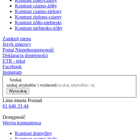
Kontrast żółto-czarny
Kontrast czarno-żółty
Kontrast czarno-zielony
Kontrast zielono-czarny
Kontrast żółto-niebieski
Kontrast niebiesko-żółty
Zamknij menu
Język migowy
Portal Niepełnosprawność
Deklaracja dostępności
ETR - tekst
Facebook
Instagram
Szukaj
szukaj artykułów i wydarzeń
Wyszukaj
Linia miasta Poznań
61 646 33 44
Dostępność
Wersja kontrastowa
Kontrast domyślny
Kontrast czarno-biały