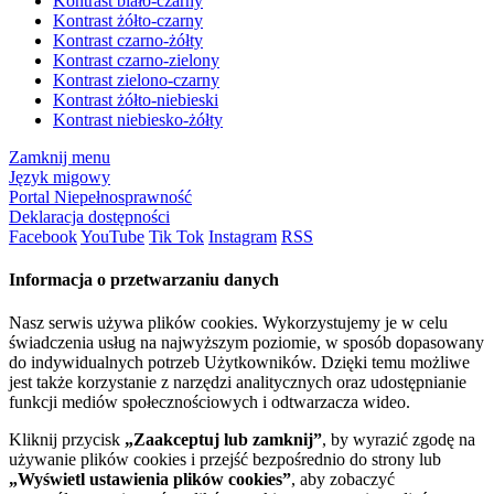
Kontrast biało-czarny
Kontrast żółto-czarny
Kontrast czarno-żółty
Kontrast czarno-zielony
Kontrast zielono-czarny
Kontrast żółto-niebieski
Kontrast niebiesko-żółty
Zamknij menu
Język migowy
Portal Niepełnosprawność
Deklaracja dostępności
Facebook
YouTube
Tik Tok
Instagram
RSS
Informacja o przetwarzaniu danych
Nasz serwis używa plików cookies. Wykorzystujemy je w celu
świadczenia usług na najwyższym poziomie, w sposób dopasowany
do indywidualnych potrzeb Użytkowników. Dzięki temu możliwe
jest także korzystanie z narzędzi analitycznych oraz udostępnianie
funkcji mediów społecznościowych i odtwarzacza wideo.
Kliknij przycisk
„Zaakceptuj lub zamknij”
, by wyrazić zgodę na
używanie plików cookies i przejść bezpośrednio do strony lub
„Wyświetl ustawienia plików cookies”
, aby zobaczyć