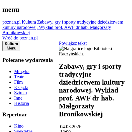
menu
poznan.pl
Kultura
Zabawy, gry i sporty tradycyjne dziedzictwem
kultury narodowej. Wykład prof. AWF dr hab. Małgorzaty
Bronikowskiej
Wróć do poznan.pl
Powiększ tekst
Kultura
Menu
Polecane wydarzenia
Zabawy, gry i sporty
Muzyka
tradycyjne
Teatr
dziedzictwem kultury
Film
Książki
narodowej. Wykład
Sztuka
prof. AWF dr hab.
Inne
Historia
Małgorzaty
Bronikowskiej
Repertuar
Kino
04.03.2026
Spektakle
18:00