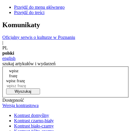
Przejdź do menu głównego
Przejdź do treści
Komunikaty
Oficjalny serwis o kulturze w Poznaniu
|
PL
polski
english
szukaj artykułów i wydarzeń
wpisz
frazę
wpisz frazę
Wyszukaj
Dostępność
Wersja kontrastowa
Kontrast domyślny
Kontrast czarno-biały
Kontrast biało-czarny