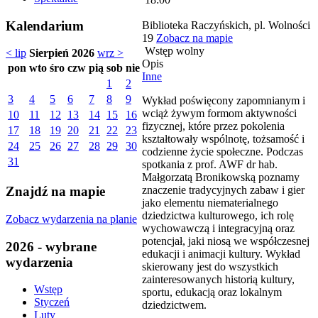
Kalendarium
Biblioteka Raczyńskich, pl. Wolności
19
Zobacz na mapie
Wstęp wolny
< lip
Sierpień 2026
wrz >
Opis
pon
wto
śro
czw
pią
sob
nie
Inne
1
2
3
4
5
6
7
8
9
Wykład poświęcony zapomnianym i
wciąż żywym formom aktywności
10
11
12
13
14
15
16
fizycznej, które przez pokolenia
17
18
19
20
21
22
23
kształtowały wspólnotę, tożsamość i
24
25
26
27
28
29
30
codzienne życie społeczne. Podczas
31
spotkania z prof. AWF dr hab.
Małgorzatą Bronikowską poznamy
znaczenie tradycyjnych zabaw i gier
Znajdź na mapie
jako elementu niematerialnego
dziedzictwa kulturowego, ich rolę
Zobacz wydarzenia na planie
wychowawczą i integracyjną oraz
potencjał, jaki niosą we współczesnej
2026 - wybrane
edukacji i animacji kultury. Wykład
wydarzenia
skierowany jest do wszystkich
zainteresowanych historią kultury,
Wstęp
sportu, edukacją oraz lokalnym
Styczeń
dziedzictwem.
Luty