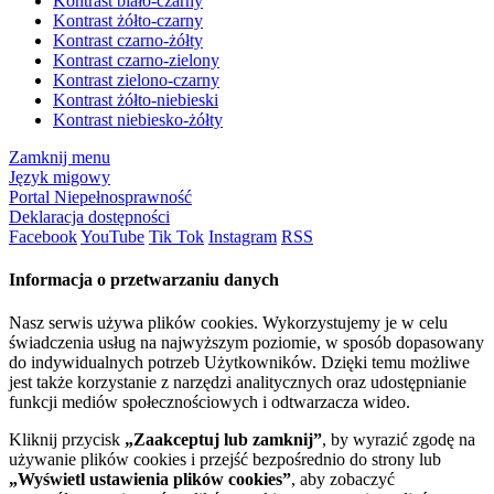
Kontrast biało-czarny
Kontrast żółto-czarny
Kontrast czarno-żółty
Kontrast czarno-zielony
Kontrast zielono-czarny
Kontrast żółto-niebieski
Kontrast niebiesko-żółty
Zamknij menu
Język migowy
Portal Niepełnosprawność
Deklaracja dostępności
Facebook
YouTube
Tik Tok
Instagram
RSS
Informacja o przetwarzaniu danych
Nasz serwis używa plików cookies. Wykorzystujemy je w celu
świadczenia usług na najwyższym poziomie, w sposób dopasowany
do indywidualnych potrzeb Użytkowników. Dzięki temu możliwe
jest także korzystanie z narzędzi analitycznych oraz udostępnianie
funkcji mediów społecznościowych i odtwarzacza wideo.
Kliknij przycisk
„Zaakceptuj lub zamknij”
, by wyrazić zgodę na
używanie plików cookies i przejść bezpośrednio do strony lub
„Wyświetl ustawienia plików cookies”
, aby zobaczyć