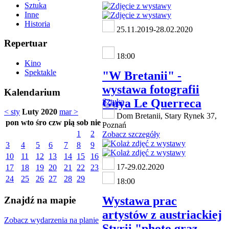
Sztuka
Inne
Historia
25.11.2019-28.02.2020
Repertuar
18:00
Kino
Spektakle
"W Bretanii" -
wystawa fotografii
Kalendarium
Guya Le Querreca
Sztuka
< sty
Luty 2020
mar >
Dom Bretanii, Stary Rynek 37,
pon
wto
śro
czw
pią
sob
nie
Poznań
1
2
Zobacz szczegóły
3
4
5
6
7
8
9
10
11
12
13
14
15
16
17-29.02.2020
17
18
19
20
21
22
23
24
25
26
27
28
29
18:00
Wystawa prac
Znajdź na mapie
artystów z austriackiej
Zobacz wydarzenia na planie
Styrii "photo graz