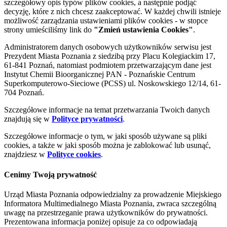
szczegółowy opis typów plików cookies, a następnie podjąć
decyzję, które z nich chcesz zaakceptować. W każdej chwili istnieje
możliwość zarządzania ustawieniami plików cookies - w stopce
strony umieściliśmy link do
"Zmień ustawienia Cookies"
.
Administratorem danych osobowych użytkowników serwisu jest
Prezydent Miasta Poznania z siedzibą przy Placu Kolegiackim 17,
61-841 Poznań, natomiast podmiotem przetwarzającym dane jest
Instytut Chemii Bioorganicznej PAN - Poznańskie Centrum
Superkomputerowo-Sieciowe (PCSS) ul. Noskowskiego 12/14, 61-
704 Poznań.
Szczegółowe informacje na temat przetwarzania Twoich danych
znajdują się w
Polityce prywatności
.
Szczegółowe informacje o tym, w jaki sposób używane są pliki
cookies, a także w jaki sposób można je zablokować lub usunąć,
znajdziesz w
Polityce cookies
.
Cenimy Twoją prywatność
Urząd Miasta Poznania odpowiedzialny za prowadzenie Miejskiego
Informatora Multimedialnego Miasta Poznania, zwraca szczególną
uwagę na przestrzeganie prawa użytkowników do prywatności.
Prezentowana informacja poniżej opisuje za co odpowiadają