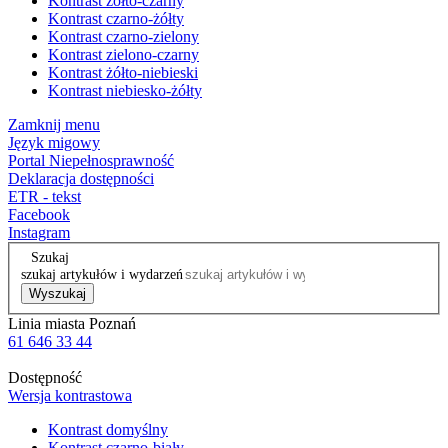
Kontrast żółto-czarny
Kontrast czarno-żółty
Kontrast czarno-zielony
Kontrast zielono-czarny
Kontrast żółto-niebieski
Kontrast niebiesko-żółty
Zamknij menu
Język migowy
Portal Niepełnosprawność
Deklaracja dostępności
ETR - tekst
Facebook
Instagram
Szukaj
szukaj artykułów i wydarzeń
Wyszukaj
Linia miasta Poznań
61 646 33 44
Dostępność
Wersja kontrastowa
Kontrast domyślny
Kontrast czarno-biały