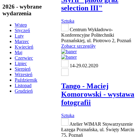
2026 - wybrane
selection III"
wydarzenia
Sztuka
Wstęp
Centrum Wykładowo-
Styczeń
Konferencyjne Politechniki
Luty
Poznańskiej, ul. Piotrowo 2, Poznań
Marzec
Zobacz szczegóły
Kwiecień
Maj
Czerwiec
Lipiec
14-29.02.2020
Sierpień
Wrzesień
Październik
Tango - Maciej
Listopad
Grudzień
Komorowski - wystawa
fotografii
Sztuka
Atelier WIMAR Stowarzyszenie
Łazęga Poznańska, ul. Święty Marcin
75, Poznań