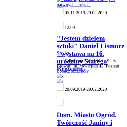
05.11.2019-29.02.2020
12:00
"Jestem dziełem
sztuki" Daniel Lismore
- wystawa na 16.
Sztuka
urodziny Starego
Galeria na Dziedzińcu, Stary
Browar , ul.Półwiejska 42, Poznań
Browaru
Zobacz szczegóły
28.09.2019-29.02.2020
Dom. Miasto Ogród.
Twórczość Janiny i