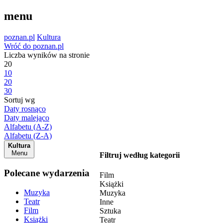
menu
poznan.pl
Kultura
Wróć do poznan.pl
Liczba wyników na stronie
20
10
20
30
Sortuj wg
Daty rosnąco
Daty malejąco
Alfabetu (A-Z)
Alfabetu (Z-A)
Kultura
Menu
Filtruj według kategorii
Polecane wydarzenia
Film
Książki
Muzyka
Muzyka
Teatr
Inne
Film
Sztuka
Książki
Teatr