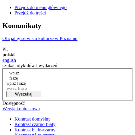
Przejdź do menu głównego
Przejdź do treści
Komunikaty
Oficjalny serwis o kulturze w Poznaniu
|
PL
polski
english
szukaj artykułów i wydarzeń
wpisz
frazę
wpisz frazę
Wyszukaj
Dostępność
Wersja kontrastowa
Kontrast domyślny
Kontrast czarno-biały
Kontrast biało-czarny