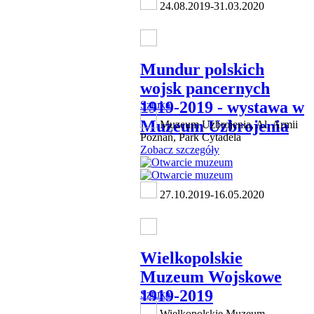
24.08.2019-31.03.2020
Mundur polskich
wojsk pancernych
1919-2019 - wystawa w
Sztuka
Muzeum Uzbrojenia
Muzeum Uzbrojenia, Al. Armii
Poznań, Park Cytadela
Zobacz szczegóły
27.10.2019-16.05.2020
Wielkopolskie
Muzeum Wojskowe
1919-2019
Sztuka
Wielkopolskie Muzeum