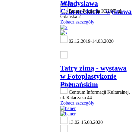
Władysława
Sztuka
Czarneckich - wystawa
Brama Poznania ICHOT ul.
Gdańska 2
Zobacz szczegóły
02.12.2019-14.03.2020
Tatry zimą - wystawa
w Fotoplastykonie
Poznańskim
Sztuka
Centrum Informacji Kulturalnej,
ul. Rataczaka 44
Zobacz szczegóły
13.02-15.03.2020