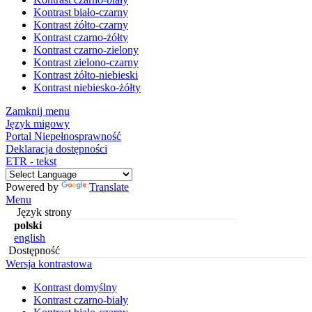
Kontrast biało-czarny
Kontrast żółto-czarny
Kontrast czarno-żółty
Kontrast czarno-zielony
Kontrast zielono-czarny
Kontrast żółto-niebieski
Kontrast niebiesko-żółty
Zamknij menu
Język migowy
Portal Niepełnosprawność
Deklaracja dostępności
ETR - tekst
Powered by
Translate
Menu
Język strony
polski
english
Dostępność
Wersja kontrastowa
Kontrast domyślny
Kontrast czarno-biały