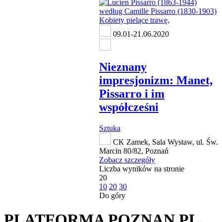
09.01-21.06.2020
Nieznany
impresjonizm: Manet,
Pissarro i im
współcześni
Sztuka
CK Zamek, Sala Wystaw, ul. Św.
Marcin 80/82, Poznań
Zobacz szczegóły
Liczba wyników na stronie
20
10
20
30
Do góry
PLATFORMA POZNAN.PL