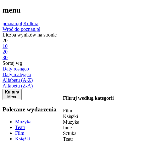
menu
poznan.pl
Kultura
Wróć do poznan.pl
Liczba wyników na stronie
20
10
20
30
Sortuj wg
Daty rosnąco
Daty malejąco
Alfabetu (A-Z)
Alfabetu (Z-A)
Kultura
Menu
Filtruj według kategorii
Polecane wydarzenia
Film
Książki
Muzyka
Muzyka
Teatr
Inne
Film
Sztuka
Książki
Teatr