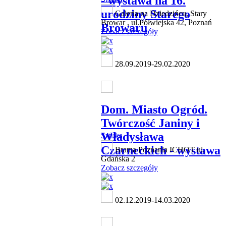
- wystawa na 16.
urodziny Starego
Galeria na Dziedzińcu, Stary
Browar , ul.Półwiejska 42, Poznań
Browaru
Zobacz szczegóły
28.09.2019-29.02.2020
Dom. Miasto Ogród.
Twórczość Janiny i
Władysława
Sztuka
Czarneckich - wystawa
Brama Poznania ICHOT ul.
Gdańska 2
Zobacz szczegóły
02.12.2019-14.03.2020