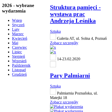
2026 - wybrane
Struktura pamięci -
wydarzenia
wystawa prac
Andrzeja Leśnika
Wstęp
Styczeń
Luty
Sztuka
Marzec
Galeria AT, ul. Solna 4, Poznań
Kwiecień
Zobacz szczegóły
Maj
Czerwiec
Lipiec
Sierpień
14-23.02.2020
Wrzesień
Październik
Listopad
Pary Palmiarni
Grudzień
Sztuka
Palmiarnia Poznańska, ul.
Matejki 18
Zobacz szczegóły