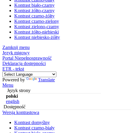
Kontrast biało-czarny
Kontrast żółto-czarny
Kontrast czarno-żółty
Kontrast czarno-zielony
Kontrast zielono-czarny
Kontrast żółto-niebieski
Kontrast niebiesko-żółty
Zamknij menu
Język migowy
Portal Niepełnosprawność
Deklaracja dostępności
ETR - tekst
Powered by
Translate
Menu
Język strony
polski
english
Dostępność
Wersja kontrastowa
Kontrast domyślny
Kontrast czarno-biały