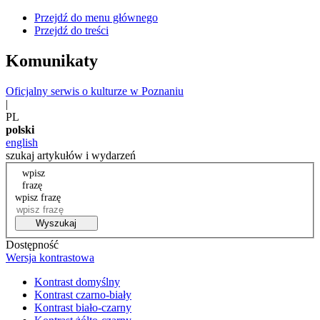
Przejdź do menu głównego
Przejdź do treści
Komunikaty
Oficjalny serwis o kulturze w Poznaniu
|
PL
polski
english
szukaj artykułów i wydarzeń
wpisz
frazę
wpisz frazę
Wyszukaj
Dostępność
Wersja kontrastowa
Kontrast domyślny
Kontrast czarno-biały
Kontrast biało-czarny