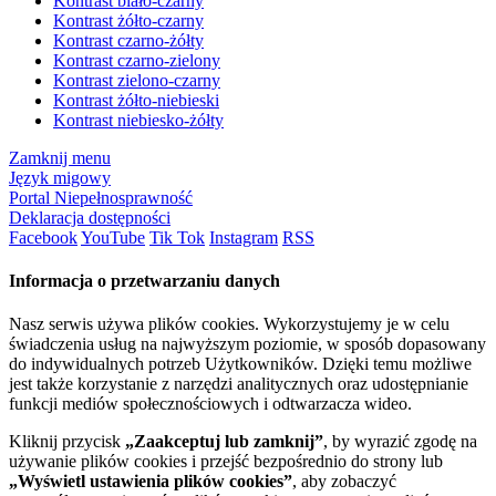
Kontrast biało-czarny
Kontrast żółto-czarny
Kontrast czarno-żółty
Kontrast czarno-zielony
Kontrast zielono-czarny
Kontrast żółto-niebieski
Kontrast niebiesko-żółty
Zamknij menu
Język migowy
Portal Niepełnosprawność
Deklaracja dostępności
Facebook
YouTube
Tik Tok
Instagram
RSS
Informacja o przetwarzaniu danych
Nasz serwis używa plików cookies. Wykorzystujemy je w celu
świadczenia usług na najwyższym poziomie, w sposób dopasowany
do indywidualnych potrzeb Użytkowników. Dzięki temu możliwe
jest także korzystanie z narzędzi analitycznych oraz udostępnianie
funkcji mediów społecznościowych i odtwarzacza wideo.
Kliknij przycisk
„Zaakceptuj lub zamknij”
, by wyrazić zgodę na
używanie plików cookies i przejść bezpośrednio do strony lub
„Wyświetl ustawienia plików cookies”
, aby zobaczyć