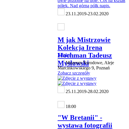
23.11.2019-23.02.2020
M jak Mistrzowie
Kolekcja Irena
Hochman Tadeusz
Sztuka
Mysłowski
Muzeum Narodowe, Aleje
Marcinkowskiego 9, Poznań
Zobacz szczegóły
25.11.2019-28.02.2020
18:00
"W Bretanii" -
wystawa fotografii