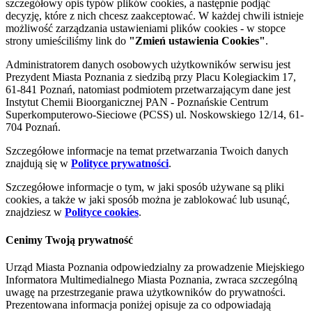
szczegółowy opis typów plików cookies, a następnie podjąć
decyzję, które z nich chcesz zaakceptować. W każdej chwili istnieje
możliwość zarządzania ustawieniami plików cookies - w stopce
strony umieściliśmy link do
"Zmień ustawienia Cookies"
.
Administratorem danych osobowych użytkowników serwisu jest
Prezydent Miasta Poznania z siedzibą przy Placu Kolegiackim 17,
61-841 Poznań, natomiast podmiotem przetwarzającym dane jest
Instytut Chemii Bioorganicznej PAN - Poznańskie Centrum
Superkomputerowo-Sieciowe (PCSS) ul. Noskowskiego 12/14, 61-
704 Poznań.
Szczegółowe informacje na temat przetwarzania Twoich danych
znajdują się w
Polityce prywatności
.
Szczegółowe informacje o tym, w jaki sposób używane są pliki
cookies, a także w jaki sposób można je zablokować lub usunąć,
znajdziesz w
Polityce cookies
.
Cenimy Twoją prywatność
Urząd Miasta Poznania odpowiedzialny za prowadzenie Miejskiego
Informatora Multimedialnego Miasta Poznania, zwraca szczególną
uwagę na przestrzeganie prawa użytkowników do prywatności.
Prezentowana informacja poniżej opisuje za co odpowiadają