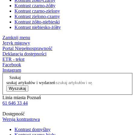
Kontrast żółto-czarny
Kontrast czarno-żółty
Kontrast czarno-zielony
Kontrast zielono-czarny
Kontrast żółto-niebieski
Kontrast niebiesko-żółty
Zamknij menu
Język migowy
Portal Niepełnosprawność
Deklaracja dostępności
ETR - tekst
Facebook
Instagram
Szukaj
szukaj artykułów i wydarzeń
Wyszukaj
Linia miasta Poznań
61 646 33 44
Dostępność
Wersja kontrastowa
Kontrast domyślny
Kontrast czarno-biały