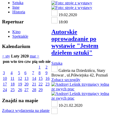
Sztuka
Inne
Historia
19.02.2020
Repertuar
18:00
Autorskie
Kino
Spektakle
oprowadzanie po
wystawie "Jestem
Kalendarium
dziełem sztuki"
< sty
Luty 2020
mar >
pon
wto
śro
czw
pią
sob
nie
Sztuka
1
2
Galeria na Dziedzińcu, Stary
3
4
5
6
7
8
9
Browar , ul.Półwiejska 42, Poznań
10
11
12
13
14
15
16
Zobacz szczegóły
17
18
19
20
21
22
23
24
25
26
27
28
29
Znajdź na mapie
10-21.02.2020
Zobacz wydarzenia na planie