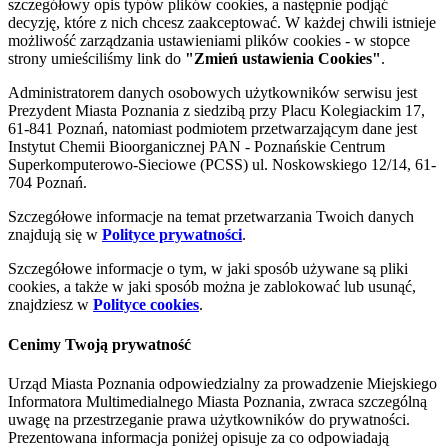
szczegółowy opis typów plików cookies, a następnie podjąć
decyzję, które z nich chcesz zaakceptować. W każdej chwili istnieje
możliwość zarządzania ustawieniami plików cookies - w stopce
strony umieściliśmy link do
"Zmień ustawienia Cookies"
.
Administratorem danych osobowych użytkowników serwisu jest
Prezydent Miasta Poznania z siedzibą przy Placu Kolegiackim 17,
61-841 Poznań, natomiast podmiotem przetwarzającym dane jest
Instytut Chemii Bioorganicznej PAN - Poznańskie Centrum
Superkomputerowo-Sieciowe (PCSS) ul. Noskowskiego 12/14, 61-
704 Poznań.
Szczegółowe informacje na temat przetwarzania Twoich danych
znajdują się w
Polityce prywatności
.
Szczegółowe informacje o tym, w jaki sposób używane są pliki
cookies, a także w jaki sposób można je zablokować lub usunąć,
znajdziesz w
Polityce cookies
.
Cenimy Twoją prywatność
Urząd Miasta Poznania odpowiedzialny za prowadzenie Miejskiego
Informatora Multimedialnego Miasta Poznania, zwraca szczególną
uwagę na przestrzeganie prawa użytkowników do prywatności.
Prezentowana informacja poniżej opisuje za co odpowiadają