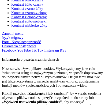
Kontrast biało-czarny
Kontrast żółto-czarny
Kontrast czarno-żółty
Kontrast czarno-zielony
Kontrast zielono-czarny
Kontrast żółto-niebieski
Kontrast niebiesko-żółty
Zamknij menu
Język migowy
Portal Niepełnosprawność
Deklaracja dostępności
Facebook
YouTube
Tik Tok
Instagram
RSS
Informacja o przetwarzaniu danych
Nasz serwis używa plików cookies. Wykorzystujemy je w celu
świadczenia usług na najwyższym poziomie, w sposób dopasowany
do indywidualnych potrzeb Użytkowników. Dzięki temu możliwe
jest także korzystanie z narzędzi analitycznych oraz udostępnianie
funkcji mediów społecznościowych i odtwarzacza wideo.
Kliknij przycisk
„Zaakceptuj lub zamknij”
, by wyrazić zgodę na
używanie plików cookies i przejść bezpośrednio do strony lub
„Wyświetl ustawienia plików cookies”
, aby zobaczyć