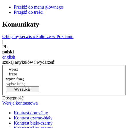
Przejdź do menu głównego
Przejdź do treści
Komunikaty
Oficjalny serwis o kulturze w Poznaniu
|
PL
polski
english
szukaj artykułów i wydarzeń
wpisz
frazę
wpisz frazę
Wyszukaj
Dostępność
Wersja kontrastowa
Kontrast domyślny
Kontrast czarno-biały
Kontrast biało-czarny