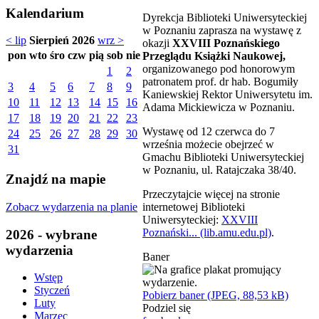
Kalendarium
Dyrekcja Biblioteki Uniwersyteckiej
w Poznaniu zaprasza na wystawę z
< lip
Sierpień 2026
wrz >
okazji
XXVIII Poznańskiego
pon
wto
śro
czw
pią
sob
nie
Przeglądu Książki Naukowej,
organizowanego pod honorowym
1
2
patronatem prof. dr hab. Bogumiły
3
4
5
6
7
8
9
Kaniewskiej Rektor Uniwersytetu im.
10
11
12
13
14
15
16
Adama Mickiewicza w Poznaniu.
17
18
19
20
21
22
23
Wystawę od 12 czerwca do 7
24
25
26
27
28
29
30
września możecie obejrzeć w
31
Gmachu Biblioteki Uniwersyteckiej
w Poznaniu, ul. Ratajczaka 38/40.
Znajdź na mapie
Przeczytajcie więcej na stronie
Zobacz wydarzenia na planie
internetowej Biblioteki
Uniwersyteckiej:
XXVIII
Poznański... (lib.amu.edu.pl)
.
2026 - wybrane
wydarzenia
Baner
Wstęp
Styczeń
Pobierz baner (JPEG, 88,53 kB)
Luty
Podziel się
Marzec