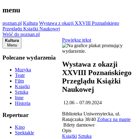
menu
poznan.pl
Kultura
Wystawa z okazji XXVIII Poznańskiego
Przeglądu Książki Naukowej
Wróć do poznan.pl
Powiększ tekst
Kultura
Menu
Polecane wydarzenia
Wystawa z okazji
Muzyka
XXVIII Poznańskiego
Teatr
Przeglądu Książki
Film
Książki
Naukowej
Sztuka
Inne
12.06 – 07.09.2024
Historia
Biblioteka Uniwersytecka, ul.
Repertuar
Ratajczaka 38/40
Zobacz na mapie
Bilety darmowe
Kino
Opis
Spektakle
Książki
Sztuka