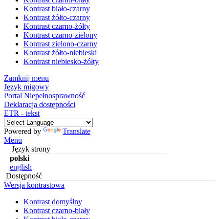
Kontrast biało-czarny
Kontrast żółto-czarny
Kontrast czarno-żółty
Kontrast czarno-zielony
Kontrast zielono-czarny
Kontrast żółto-niebieski
Kontrast niebiesko-żółty
Zamknij menu
Język migowy
Portal Niepełnosprawność
Deklaracja dostępności
ETR - tekst
Powered by
Translate
Menu
Język strony
polski
english
Dostępność
Wersja kontrastowa
Kontrast domyślny
Kontrast czarno-biały