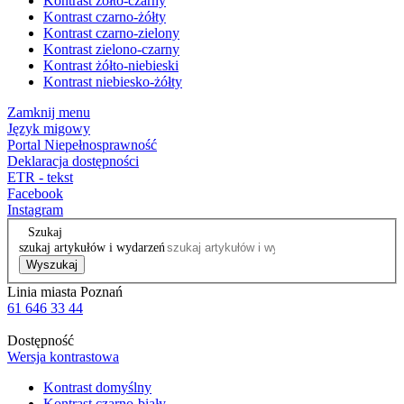
Kontrast żółto-czarny
Kontrast czarno-żółty
Kontrast czarno-zielony
Kontrast zielono-czarny
Kontrast żółto-niebieski
Kontrast niebiesko-żółty
Zamknij menu
Język migowy
Portal Niepełnosprawność
Deklaracja dostępności
ETR - tekst
Facebook
Instagram
Szukaj
szukaj artykułów i wydarzeń
Wyszukaj
Linia miasta Poznań
61 646 33 44
Dostępność
Wersja kontrastowa
Kontrast domyślny
Kontrast czarno-biały