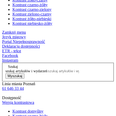
Kontrast żółto-czarny
Kontrast czarno-żółty
Kontrast czarno-zielony
Kontrast zielono-czarny
Kontrast żółto-niebieski
Kontrast niebiesko-żółty
Zamknij menu
Język migowy
Portal Niepełnosprawność
Deklaracja dostępności
ETR - tekst
Facebook
Instagram
Szukaj
szukaj artykułów i wydarzeń
Wyszukaj
Linia miasta Poznań
61 646 33 44
Dostępność
Wersja kontrastowa
Kontrast domyślny
Kontrast czarno-biały