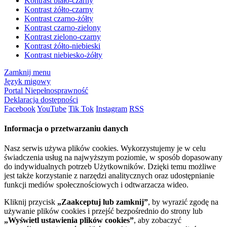
Kontrast biało-czarny
Kontrast żółto-czarny
Kontrast czarno-żółty
Kontrast czarno-zielony
Kontrast zielono-czarny
Kontrast żółto-niebieski
Kontrast niebiesko-żółty
Zamknij menu
Język migowy
Portal Niepełnosprawność
Deklaracja dostępności
Facebook
YouTube
Tik Tok
Instagram
RSS
Informacja o przetwarzaniu danych
Nasz serwis używa plików cookies. Wykorzystujemy je w celu
świadczenia usług na najwyższym poziomie, w sposób dopasowany
do indywidualnych potrzeb Użytkowników. Dzięki temu możliwe
jest także korzystanie z narzędzi analitycznych oraz udostępnianie
funkcji mediów społecznościowych i odtwarzacza wideo.
Kliknij przycisk
„Zaakceptuj lub zamknij”
, by wyrazić zgodę na
używanie plików cookies i przejść bezpośrednio do strony lub
„Wyświetl ustawienia plików cookies”
, aby zobaczyć