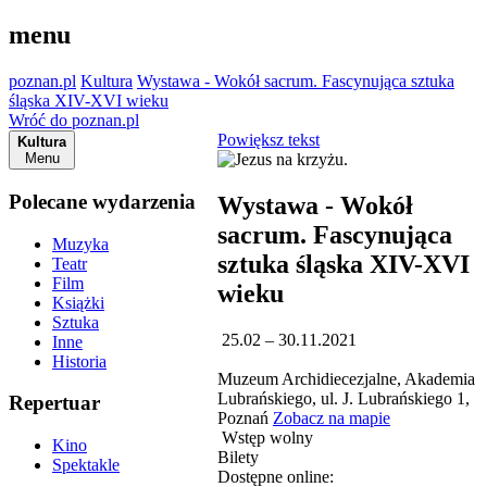
menu
poznan.pl
Kultura
Wystawa - Wokół sacrum. Fascynująca sztuka
śląska XIV-XVI wieku
Wróć do poznan.pl
Powiększ tekst
Kultura
Menu
Polecane wydarzenia
Wystawa - Wokół
sacrum. Fascynująca
Muzyka
sztuka śląska XIV-XVI
Teatr
Film
wieku
Książki
Sztuka
25.02 – 30.11.2021
Inne
Historia
Muzeum Archidiecezjalne, Akademia
Lubrańskiego, ul. J. Lubrańskiego 1,
Repertuar
Poznań
Zobacz na mapie
Wstęp wolny
Kino
Bilety
Spektakle
Dostępne online: