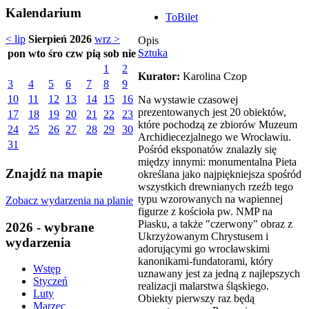
Kalendarium
ToBilet
< lip
Sierpień 2026
wrz >
Opis
Sztuka
pon
wto
śro
czw
pią
sob
nie
1
2
Kurator:
Karolina Czop
3
4
5
6
7
8
9
10
11
12
13
14
15
16
Na wystawie czasowej
prezentowanych jest 20 obiektów,
17
18
19
20
21
22
23
które pochodzą ze zbiorów Muzeum
24
25
26
27
28
29
30
Archidiecezjalnego we Wrocławiu.
31
Pośród eksponatów znalazły się
między innymi: monumentalna Pieta
Znajdź na mapie
określana jako najpiękniejsza spośród
wszystkich drewnianych rzeźb tego
typu wzorowanych na wapiennej
Zobacz wydarzenia na planie
figurze z kościoła pw. NMP na
Piasku, a także "czerwony" obraz z
2026 - wybrane
Ukrzyżowanym Chrystusem i
wydarzenia
adorującymi go wrocławskimi
kanonikami-fundatorami, który
Wstęp
uznawany jest za jedną z najlepszych
Styczeń
realizacji malarstwa śląskiego.
Luty
Obiekty pierwszy raz będą
Marzec