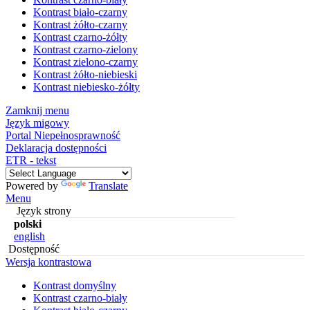
Kontrast biało-czarny
Kontrast żółto-czarny
Kontrast czarno-żółty
Kontrast czarno-zielony
Kontrast zielono-czarny
Kontrast żółto-niebieski
Kontrast niebiesko-żółty
Zamknij menu
Język migowy
Portal Niepełnosprawność
Deklaracja dostępności
ETR - tekst
Powered by
Translate
Menu
Język strony
polski
english
Dostępność
Wersja kontrastowa
Kontrast domyślny
Kontrast czarno-biały