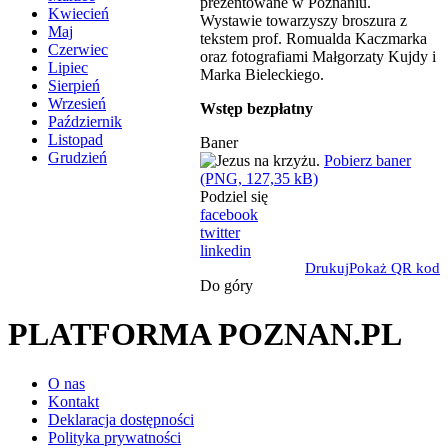
prezentowane w Poznaniu.
Kwiecień
Wystawie towarzyszy broszura z
Maj
tekstem prof. Romualda Kaczmarka
Czerwiec
oraz fotografiami Małgorzaty Kujdy i
Lipiec
Marka Bieleckiego.
Sierpień
Wrzesień
Wstęp bezpłatny
Październik
Listopad
Baner
Grudzień
Pobierz baner
(PNG, 127,35 kB)
Podziel się
facebook
twitter
linkedin
Drukuj
Pokaż QR kod
Do góry
PLATFORMA POZNAN.PL
O nas
Kontakt
Deklaracja dostępności
Polityka prywatności