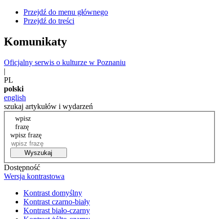
Przejdź do menu głównego
Przejdź do treści
Komunikaty
Oficjalny serwis o kulturze w Poznaniu
|
PL
polski
english
szukaj artykułów i wydarzeń
wpisz
frazę
wpisz frazę
Wyszukaj
Dostępność
Wersja kontrastowa
Kontrast domyślny
Kontrast czarno-biały
Kontrast biało-czarny