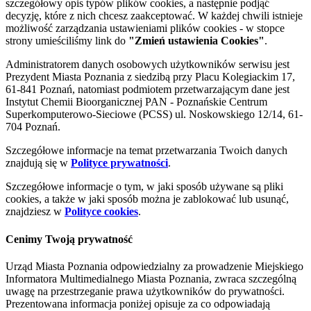
szczegółowy opis typów plików cookies, a następnie podjąć
decyzję, które z nich chcesz zaakceptować. W każdej chwili istnieje
możliwość zarządzania ustawieniami plików cookies - w stopce
strony umieściliśmy link do
"Zmień ustawienia Cookies"
.
Administratorem danych osobowych użytkowników serwisu jest
Prezydent Miasta Poznania z siedzibą przy Placu Kolegiackim 17,
61-841 Poznań, natomiast podmiotem przetwarzającym dane jest
Instytut Chemii Bioorganicznej PAN - Poznańskie Centrum
Superkomputerowo-Sieciowe (PCSS) ul. Noskowskiego 12/14, 61-
704 Poznań.
Szczegółowe informacje na temat przetwarzania Twoich danych
znajdują się w
Polityce prywatności
.
Szczegółowe informacje o tym, w jaki sposób używane są pliki
cookies, a także w jaki sposób można je zablokować lub usunąć,
znajdziesz w
Polityce cookies
.
Cenimy Twoją prywatność
Urząd Miasta Poznania odpowiedzialny za prowadzenie Miejskiego
Informatora Multimedialnego Miasta Poznania, zwraca szczególną
uwagę na przestrzeganie prawa użytkowników do prywatności.
Prezentowana informacja poniżej opisuje za co odpowiadają