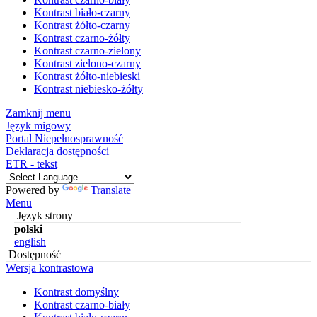
Kontrast biało-czarny
Kontrast żółto-czarny
Kontrast czarno-żółty
Kontrast czarno-zielony
Kontrast zielono-czarny
Kontrast żółto-niebieski
Kontrast niebiesko-żółty
Zamknij menu
Język migowy
Portal Niepełnosprawność
Deklaracja dostępności
ETR - tekst
Powered by
Translate
Menu
Język strony
polski
english
Dostępność
Wersja kontrastowa
Kontrast domyślny
Kontrast czarno-biały