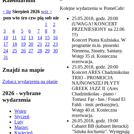
Kalendarium
Kolejne wydarzenia w PomeCafe:
< lip
Sierpień 2026
wrz >
pon
wto
śro
czw
pią
sob
nie
25.05.2018, godz. 20:00
(UWAGA! KONCERT
1
2
PRZENIESIONY na 22.06
3
4
5
6
7
8
9
!!!)
10
11
12
13
14
15
16
Koncert Piotra Kuźniaka. W
17
18
19
20
21
22
23
programie m.in. piosenki
Niemena, Sinatry, Santany.
24
25
26
27
28
29
30
Wstęp 35 zł. Konieczna
31
rezerwacja.
25.05.2018, godz. 20:00
Znajdź na mapie
Koncert ARES Chadzinikolau
TRIO - PROMOCJA
Zobacz wydarzenia na planie
NAJNOWSZEJ PŁYTY
GREEK JAZZ II (Ares
2026 - wybrane
Chadzinikolau - piano /
wydarzenia
Tomasz Fąs - bas / Fouad El
Fahli - instr. perkusyjne),
Wstęp 40 zł. Konieczna
Wstęp
rezerwacja.
Styczeń
26.05.2018, godz. 19:00
Luty
Cabaret BB (kabaret literacki)
Marzec
"Sztuka kochania".
Występują:
Kwiecień