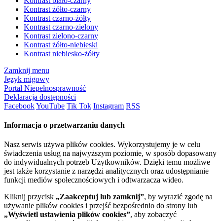
Kontrast biało-czarny
Kontrast żółto-czarny
Kontrast czarno-żółty
Kontrast czarno-zielony
Kontrast zielono-czarny
Kontrast żółto-niebieski
Kontrast niebiesko-żółty
Zamknij menu
Język migowy
Portal Niepełnosprawność
Deklaracja dostępności
Facebook
YouTube
Tik Tok
Instagram
RSS
Informacja o przetwarzaniu danych
Nasz serwis używa plików cookies. Wykorzystujemy je w celu
świadczenia usług na najwyższym poziomie, w sposób dopasowany
do indywidualnych potrzeb Użytkowników. Dzięki temu możliwe
jest także korzystanie z narzędzi analitycznych oraz udostępnianie
funkcji mediów społecznościowych i odtwarzacza wideo.
Kliknij przycisk
„Zaakceptuj lub zamknij”
, by wyrazić zgodę na
używanie plików cookies i przejść bezpośrednio do strony lub
„Wyświetl ustawienia plików cookies”
, aby zobaczyć