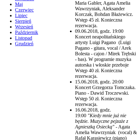
Maria Gabler, Agata Amelia
Maj
Wawrzyniak, Aleksander
Czerwiec
Korczak, Bohdan Błażewicz.
Lipiec
Wstęp 45 zł. Konieczna
Sierpień
rezerwacja.
Wrzesień
09.06.2018, godz. 19:00
Październik
Koncert neapolitańskiego
Listopad
artysty Luigi Pagano (Luigi
Grudzień
Pagano - gitara, vocal / Arek
Bolesta - cajon / Mirek Trębski
- bas). W programie muzyka
autorska i włoskie przeboje
Wstęp 40 zł. Konieczna
rezerwacja.
15.06.2018, godz. 20:00
Koncert Grzegorza Tomczaka.
Piano - Dawid Troczewski.
Wstęp 50 zł. Konieczna
rezerwacja.
16.06.2018, godz.
19:00
"Kiedy mnie już nie
będzie. Muzyczne pejzaże z
Agnieszką Osiecką"
- Agata
Amelia Wawrzyniak (vocal) &
Rafał Karasiewicz (piano)