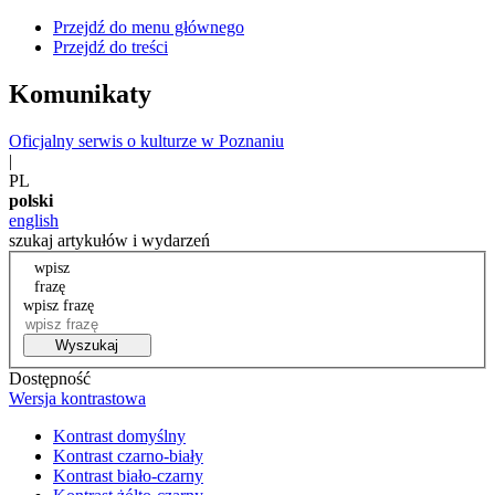
Przejdź do menu głównego
Przejdź do treści
Komunikaty
Oficjalny serwis o kulturze w Poznaniu
|
PL
polski
english
szukaj artykułów i wydarzeń
wpisz
frazę
wpisz frazę
Wyszukaj
Dostępność
Wersja kontrastowa
Kontrast domyślny
Kontrast czarno-biały
Kontrast biało-czarny