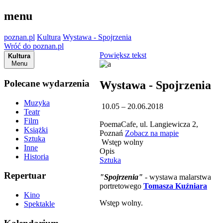
menu
poznan.pl
Kultura
Wystawa - Spojrzenia
Wróć do poznan.pl
Powiększ tekst
Kultura
Menu
Polecane wydarzenia
Wystawa - Spojrzenia
Muzyka
10.05 – 20.06.2018
Teatr
Film
PoemaCafe, ul. Langiewicza 2,
Książki
Poznań
Zobacz na mapie
Sztuka
Wstęp wolny
Inne
Opis
Historia
Sztuka
Repertuar
"Spojrzenia"
- wystawa malarstwa
portretowego
Tomasza Kuźniara
Kino
Wstęp wolny.
Spektakle
_