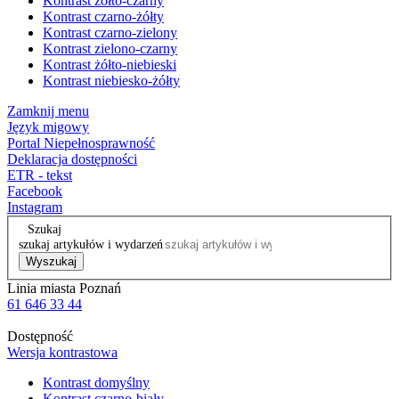
Kontrast żółto-czarny
Kontrast czarno-żółty
Kontrast czarno-zielony
Kontrast zielono-czarny
Kontrast żółto-niebieski
Kontrast niebiesko-żółty
Zamknij menu
Język migowy
Portal Niepełnosprawność
Deklaracja dostępności
ETR - tekst
Facebook
Instagram
Szukaj
szukaj artykułów i wydarzeń
Wyszukaj
Linia miasta Poznań
61 646 33 44
Dostępność
Wersja kontrastowa
Kontrast domyślny
Kontrast czarno-biały