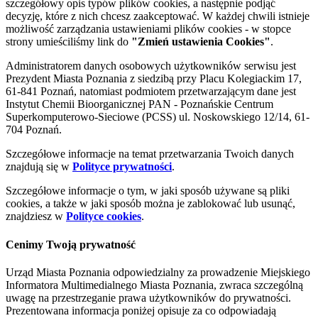
szczegółowy opis typów plików cookies, a następnie podjąć
decyzję, które z nich chcesz zaakceptować. W każdej chwili istnieje
możliwość zarządzania ustawieniami plików cookies - w stopce
strony umieściliśmy link do
"Zmień ustawienia Cookies"
.
Administratorem danych osobowych użytkowników serwisu jest
Prezydent Miasta Poznania z siedzibą przy Placu Kolegiackim 17,
61-841 Poznań, natomiast podmiotem przetwarzającym dane jest
Instytut Chemii Bioorganicznej PAN - Poznańskie Centrum
Superkomputerowo-Sieciowe (PCSS) ul. Noskowskiego 12/14, 61-
704 Poznań.
Szczegółowe informacje na temat przetwarzania Twoich danych
znajdują się w
Polityce prywatności
.
Szczegółowe informacje o tym, w jaki sposób używane są pliki
cookies, a także w jaki sposób można je zablokować lub usunąć,
znajdziesz w
Polityce cookies
.
Cenimy Twoją prywatność
Urząd Miasta Poznania odpowiedzialny za prowadzenie Miejskiego
Informatora Multimedialnego Miasta Poznania, zwraca szczególną
uwagę na przestrzeganie prawa użytkowników do prywatności.
Prezentowana informacja poniżej opisuje za co odpowiadają