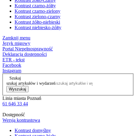
Kontrast żółto-czarny
Kontrast czarno-żółty
Kontrast czarno-zielony
Kontrast zielono-czarny
Kontrast żółto-niebieski
Kontrast niebiesko-żółty
Zamknij menu
Język migowy
Portal Niepełnosprawność
Deklaracja dostępności
ETR - tekst
Facebook
Instagram
Szukaj
szukaj artykułów i wydarzeń
Wyszukaj
Linia miasta Poznań
61 646 33 44
Dostępność
Wersja kontrastowa
Kontrast domyślny
Kontrast czarno-biały