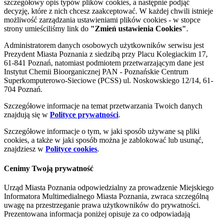
szczegółowy opis typów plików cookies, a następnie podjąć
decyzję, które z nich chcesz zaakceptować. W każdej chwili istnieje
możliwość zarządzania ustawieniami plików cookies - w stopce
strony umieściliśmy link do
"Zmień ustawienia Cookies"
.
Administratorem danych osobowych użytkowników serwisu jest
Prezydent Miasta Poznania z siedzibą przy Placu Kolegiackim 17,
61-841 Poznań, natomiast podmiotem przetwarzającym dane jest
Instytut Chemii Bioorganicznej PAN - Poznańskie Centrum
Superkomputerowo-Sieciowe (PCSS) ul. Noskowskiego 12/14, 61-
704 Poznań.
Szczegółowe informacje na temat przetwarzania Twoich danych
znajdują się w
Polityce prywatności
.
Szczegółowe informacje o tym, w jaki sposób używane są pliki
cookies, a także w jaki sposób można je zablokować lub usunąć,
znajdziesz w
Polityce cookies
.
Cenimy Twoją prywatność
Urząd Miasta Poznania odpowiedzialny za prowadzenie Miejskiego
Informatora Multimedialnego Miasta Poznania, zwraca szczególną
uwagę na przestrzeganie prawa użytkowników do prywatności.
Prezentowana informacja poniżej opisuje za co odpowiadają