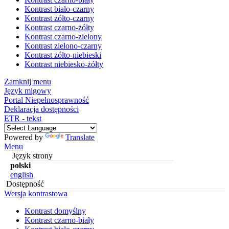
Kontrast biało-czarny
Kontrast żółto-czarny
Kontrast czarno-żółty
Kontrast czarno-zielony
Kontrast zielono-czarny
Kontrast żółto-niebieski
Kontrast niebiesko-żółty
Zamknij menu
Język migowy
Portal Niepełnosprawność
Deklaracja dostępności
ETR - tekst
Powered by
Translate
Menu
Język strony
polski
english
Dostępność
Wersja kontrastowa
Kontrast domyślny
Kontrast czarno-biały