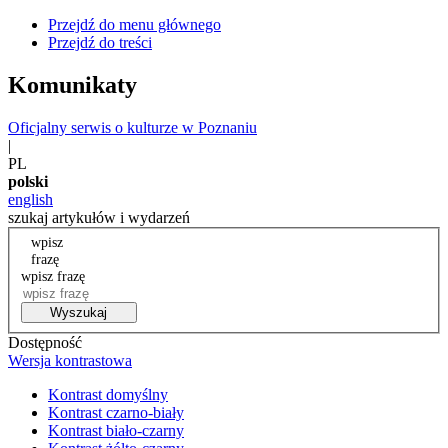
Przejdź do menu głównego
Przejdź do treści
Komunikaty
Oficjalny serwis o kulturze w Poznaniu
|
PL
polski
english
szukaj artykułów i wydarzeń
wpisz
frazę
wpisz frazę
Wyszukaj
Dostępność
Wersja kontrastowa
Kontrast domyślny
Kontrast czarno-biały
Kontrast biało-czarny