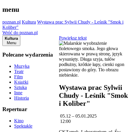
menu
poznan.pl
Kultura
Wystawa prac Sylwii Chudy - Leśnik "Smok i
Koliber"
Wróć do poznan.pl
Powiększ tekst
Kultura
Menu
Polecane wydarzenia
Muzyka
Teatr
Film
Książki
Wystawa prac Sylwii
Sztuka
Inne
Chudy - Leśnik "Smok
Historia
i Koliber"
Repertuar
05.12 – 05.01.2025
Kino
12:00
Spektakle
CKZamek, Laboratorium, ul. Św.