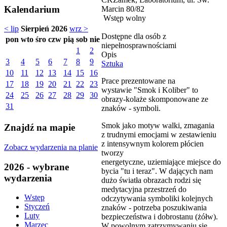
Kalendarium
Marcin 80/82
Wstęp wolny
< lip
Sierpień 2026
wrz >
Dostępne dla osób z
pon
wto
śro
czw
pią
sob
nie
niepełnosprawnościami
1
2
Opis
3
4
5
6
7
8
9
Sztuka
10
11
12
13
14
15
16
Prace prezentowane na
17
18
19
20
21
22
23
wystawie "Smok i Koliber" to
24
25
26
27
28
29
30
obrazy-kolaże skomponowane ze
31
znaków - symboli.
Smok jako motyw walki, zmagania
Znajdź na mapie
z trudnymi emocjami w zestawieniu
z intensywnym kolorem płócien
Zobacz wydarzenia na planie
tworzy
energetyczne, uziemiające miejsce do
2026 - wybrane
bycia "tu i teraz". W dających nam
wydarzenia
dużo światła obrazach rodzi się
medytacyjna przestrzeń do
Wstęp
odczytywania symboliki kolejnych
Styczeń
znaków - potrzeba poszukiwania
Luty
bezpieczeństwa i dobrostanu (żółw).
Marzec
W powolnym zatrzymywaniu się