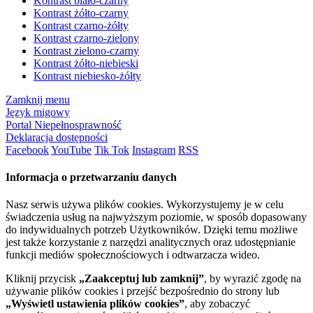
Kontrast biało-czarny
Kontrast żółto-czarny
Kontrast czarno-żółty
Kontrast czarno-zielony
Kontrast zielono-czarny
Kontrast żółto-niebieski
Kontrast niebiesko-żółty
Zamknij menu
Język migowy
Portal Niepełnosprawność
Deklaracja dostępności
Facebook
YouTube
Tik Tok
Instagram
RSS
Informacja o przetwarzaniu danych
Nasz serwis używa plików cookies. Wykorzystujemy je w celu
świadczenia usług na najwyższym poziomie, w sposób dopasowany
do indywidualnych potrzeb Użytkowników. Dzięki temu możliwe
jest także korzystanie z narzędzi analitycznych oraz udostępnianie
funkcji mediów społecznościowych i odtwarzacza wideo.
Kliknij przycisk
„Zaakceptuj lub zamknij”
, by wyrazić zgodę na
używanie plików cookies i przejść bezpośrednio do strony lub
„Wyświetl ustawienia plików cookies”
, aby zobaczyć