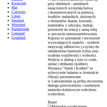
Kwiecień
przy obiektach - amuletach
Maj
nasączonych wyrazistą barwą
Czerwiec
i skonstruowanych za pomocą
Lipiec
środków malarskich, złożonych
Sierpień
z elementów tkanin, koronek,
Wrzesień
materiałów z odzysku, buduję
Październik
przestrzeń do relacji z samą sobą
Listopad
w poczuciu samozaopiekowania.
Grudzień
Poprzez to uziemienie i stworzenie
wyzwalających znaków - symboli
motywuję odbiorców (-czynie) do
odnalezienia harmonii (ryba) oraz
ocalenia wrażliwości i wolności.
Wejścia w dialog z tym co czułe,
ulotne i delikatne (koliber).
Wystawa "Smok i Koliber" to
uchwycenie balansu w kontraście.
Obrazy prezentowane
w Laboratorium są próbą stworzenia
dialogu przeciwieństw i osobistym
malarsko-kolażowym wdechem-
wydechem.
Baner