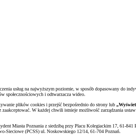
dczenia usług na najwyższym poziomie, w sposób dopasowany do indy
diów społecznościowych i odtwarzacza wideo.
żywanie plików cookies i przejść bezpośrednio do strony lub
„Wyświetl
sz zaakceptować. W każdej chwili istnieje możliwość zarządzania ustaw
ent Miasta Poznania z siedzibą przy Placu Kolegiackim 17, 61-841 P
o-Sieciowe (PCSS) ul. Noskowskiego 12/14, 61-704 Poznań.