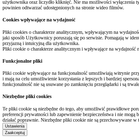
użytkownika oraz liczydło kliknięć. Nie ma możliwości wyłączenia t
powinien odtwarzać udostępnionych na stronie wideo filmów.
Cookies wpływające na wydajność
Pliki cookies o charakterze analitycznym, wpływającym na wydajność zb
jaki sposób Użytkownicy poruszają się po serwisie. Pomagają w ide
przyjazną i intuicyjną dla użytkownika.
Pliki cookie o charakterze analitycznym i wpływające na wydajność
Funkcjonalne pliki
Pliki cookie wpływające na funkcjonalność umożliwiają witrynie p
i mają na celu umożliwienie korzystania z lepszych i bardziej sperso
funkcjonalność nie są usuwane po zamknięciu przeglądarki i są trw
Niezbędne pliki cookies
Te pliki cookie są niezbędne do tego, aby umożliwić prawidłowe poru
preferencji prywatności lub zapewnienie bezpieczeństwa i nie mogą b
działać poprawnie. Niezbędne pliki cookie nie są przechowywane w 
Ustawienia
Zaakceptuj