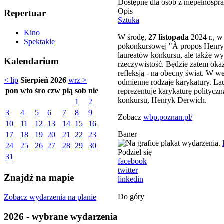
Dostępne dla osób z niepełnospr
Opis
Repertuar
Sztuka
Kino
W środę,
27 listopada
2024 r., w
Spektakle
pokonkursowej "À propos Henryka 
laureatów konkursu, ale także wy
Kalendarium
rzeczywistość. Będzie zatem oka
refleksją - na obecny świat. W w
< lip
Sierpień 2026
wrz >
odmienne rodzaje karykatury. Lau
pon
wto
śro
czw
pią
sob
nie
reprezentuje karykaturę politycz
konkursu, Henryk Derwich.
1
2
3
4
5
6
7
8
9
Zobacz
wbp.poznan.pl/
10
11
12
13
14
15
16
Baner
17
18
19
20
21
22
23
24
25
26
27
28
29
30
Podziel się
31
facebook
twitter
Znajdź na mapie
linkedin
Do góry
Zobacz wydarzenia na planie
2026 - wybrane wydarzenia