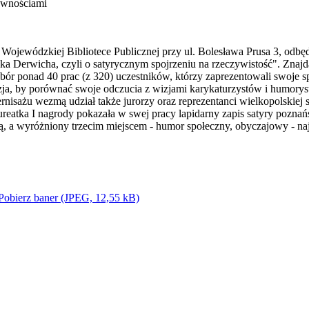
awnościami
 Wojewódzkiej Bibliotece Publicznej przy ul. Bolesława Prusa 3, odbę
Derwicha, czyli o satyrycznym spojrzeniu na rzeczywistość". Znajdą s
bór ponad 40 prac (z 320) uczestników, którzy zaprezentowali swoje s
zja, by porównać swoje odczucia z wizjami karykaturzystów i humorys
ernisażu wezmą udział także jurorzy oraz reprezentanci wielkopolskiej 
reatka I nagrody pokazała w swej pracy lapidarny zapis satyry poznańs
ną, a wyróżniony trzecim miejscem - humor społeczny, obyczajowy - naj
Pobierz baner (JPEG, 12,55 kB)