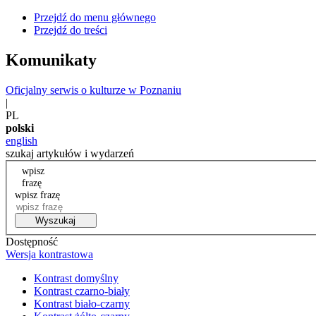
Przejdź do menu głównego
Przejdź do treści
Komunikaty
Oficjalny serwis o kulturze w Poznaniu
|
PL
polski
english
szukaj artykułów i wydarzeń
wpisz
frazę
wpisz frazę
Wyszukaj
Dostępność
Wersja kontrastowa
Kontrast domyślny
Kontrast czarno-biały
Kontrast biało-czarny