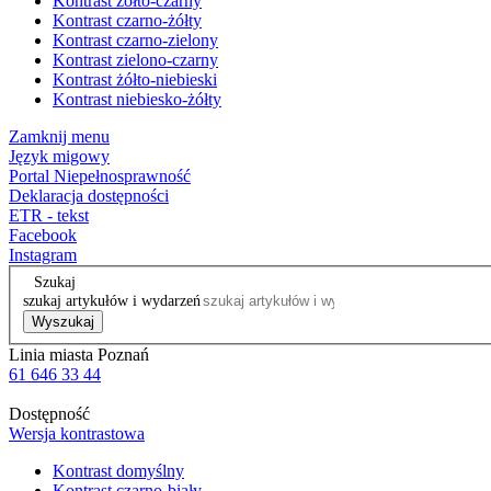
Kontrast żółto-czarny
Kontrast czarno-żółty
Kontrast czarno-zielony
Kontrast zielono-czarny
Kontrast żółto-niebieski
Kontrast niebiesko-żółty
Zamknij menu
Język migowy
Portal Niepełnosprawność
Deklaracja dostępności
ETR - tekst
Facebook
Instagram
Szukaj
szukaj artykułów i wydarzeń
Wyszukaj
Linia miasta Poznań
61 646 33 44
Dostępność
Wersja kontrastowa
Kontrast domyślny
Kontrast czarno-biały