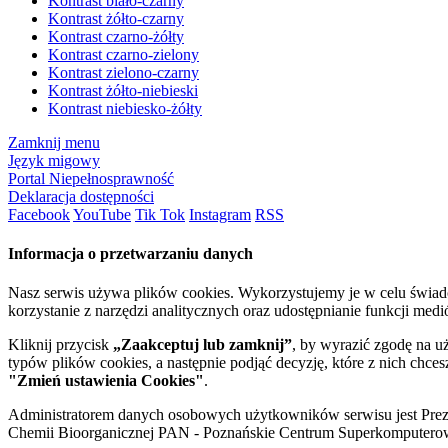
Kontrast biało-czarny
Kontrast żółto-czarny
Kontrast czarno-żółty
Kontrast czarno-zielony
Kontrast zielono-czarny
Kontrast żółto-niebieski
Kontrast niebiesko-żółty
Zamknij menu
Język migowy
Portal Niepełnosprawność
Deklaracja dostępności
Facebook
YouTube
Tik Tok
Instagram
RSS
Informacja o przetwarzaniu danych
Nasz serwis używa plików cookies. Wykorzystujemy je w celu świa
korzystanie z narzędzi analitycznych oraz udostępnianie funkcji me
Kliknij przycisk
„Zaakceptuj lub zamknij”
, by wyrazić zgodę na u
typów plików cookies, a następnie podjąć decyzję, które z nich chce
"Zmień ustawienia Cookies"
.
Administratorem danych osobowych użytkowników serwisu jest Prezyd
Chemii Bioorganicznej PAN - Poznańskie Centrum Superkomputerow