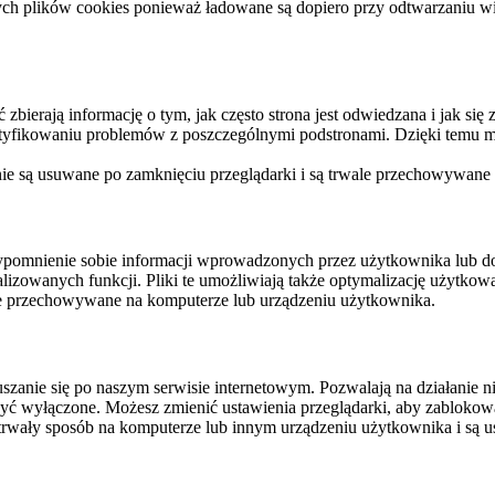
ych plików cookies ponieważ ładowane są dopiero przy odtwarzaniu wid
ierają informację o tym, jak często strona jest odwiedzana i jak się z 
ntyfikowaniu problemów z poszczególnymi podstronami. Dzięki temu mo
 nie są usuwane po zamknięciu przeglądarki i są trwale przechowywane
rzypomnienie sobie informacji wprowadzonych przez użytkownika lub 
nalizowanych funkcji. Pliki te umożliwiają także optymalizację użytko
ale przechowywane na komputerze lub urządzeniu użytkownika.
szanie się po naszym serwisie internetowym. Pozwalają na działanie ni
yć wyłączone. Możesz zmienić ustawienia przeglądarki, aby zablokować
trwały sposób na komputerze lub innym urządzeniu użytkownika i są u