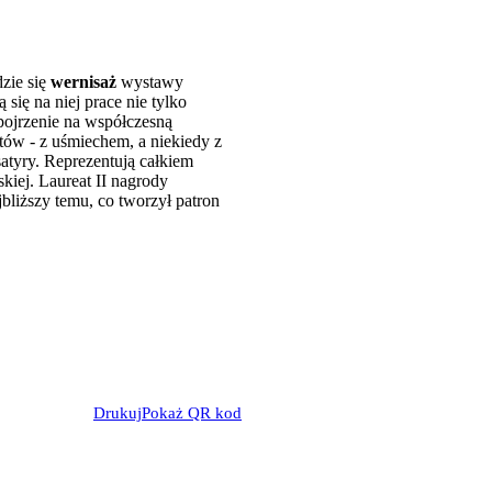
dzie się
wernisaż
wystawy
ię na niej prace nie tylko
pojrzenie na współczesną
tów - z uśmiechem, a niekiedy z
satyry. Reprezentują całkiem
kiej. Laureat II nagrody
bliższy temu, co tworzył patron
Drukuj
Pokaż QR kod