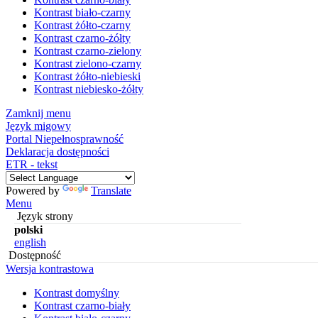
Kontrast biało-czarny
Kontrast żółto-czarny
Kontrast czarno-żółty
Kontrast czarno-zielony
Kontrast zielono-czarny
Kontrast żółto-niebieski
Kontrast niebiesko-żółty
Zamknij menu
Język migowy
Portal Niepełnosprawność
Deklaracja dostępności
ETR - tekst
Powered by
Translate
Menu
Język strony
polski
english
Dostępność
Wersja kontrastowa
Kontrast domyślny
Kontrast czarno-biały