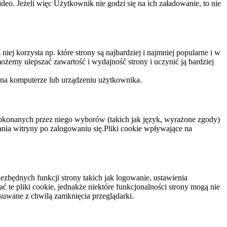
eo. Jeżeli więc Użytkownik nie godzi się na ich załadowanie, to nie
niej korzysta np. które strony są najbardziej i najmniej popularne i w
żemy ulepszać zawartość i wydajność strony i uczynić ją bardziej
 na komputerze lub urządzeniu użytkownika.
dokonanych przez niego wyborów (takich jak język, wyrażone zgody)
wania witryny po zalogowaniu się.Pliki cookie wpływające na
ezbędnych funkcji strony takich jak logowanie, ustawienia
 te pliki cookie, jednakże niektóre funkcjonalności strony mogą nie
suwane z chwilą zamknięcia przeglądarki.