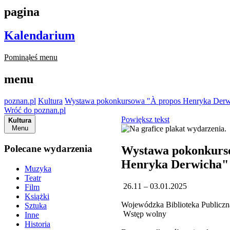
pagina
Kalendarium
Pominąłeś menu
menu
poznan.pl
Kultura
Wystawa pokonkursowa "À propos Henryka Derw
Wróć do poznan.pl
Powiększ tekst
Kultura
Menu
Polecane wydarzenia
Wystawa pokonkurs
Henryka Derwicha"
Muzyka
Teatr
26.11 – 03.01.2025
Film
Książki
Wojewódzka Biblioteka Publiczna
Sztuka
Wstęp wolny
Inne
Historia