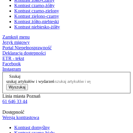
Kontrast żółto-czarny
Kontrast czarno-żółty
Kontrast czarno-zielony
Kontrast zielono-czarny
Kontrast żółto-niebieski
Kontrast niebiesko-żółty
Zamknij menu
Język migowy
Portal Niepełnosprawność
Deklaracja dostępności
ETR - tekst
Facebook
Instagram
Szukaj
szukaj artykułów i wydarzeń
Wyszukaj
Linia miasta Poznań
61 646 33 44
Dostępność
Wersja kontrastowa
Kontrast domyślny
Kontrast czarno-biały