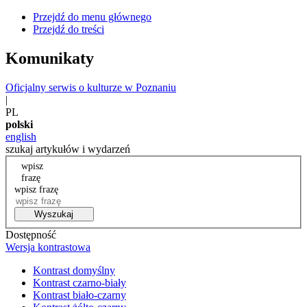
Przejdź do menu głównego
Przejdź do treści
Komunikaty
Oficjalny serwis o kulturze w Poznaniu
|
PL
polski
english
szukaj artykułów i wydarzeń
wpisz
frazę
wpisz frazę
Wyszukaj
Dostępność
Wersja kontrastowa
Kontrast domyślny
Kontrast czarno-biały
Kontrast biało-czarny