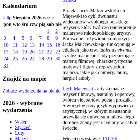
Kalendarium
Projekt Jacek Malczewski/Lech
Majewski to cykl dwunastu
< lip
Sierpień 2026
wrz >
wideoartów wybitnego polskiego
pon
wto
śro
czw
pią
sob
nie
reżysera, który twórczo reinterpretuje
1
2
malarstwo młodopolskiego artysty.
3
4
5
6
7
8
9
Poruszone i ożywione kompozycje
Jacka Malczewskiego funkcjonują w
10
11
12
13
14
15
16
etiudach jako tzw.
tableaux vivants
,
17
18
19
20
21
22
23
czy też malarskie ślady przenikające
24
25
26
27
28
29
30
materię filmową: charakterystyczne
31
motywy i figury z repozytorium
malarza, takie jak chimery, fauny,
harpie i anioły.
Znajdź na mapie
Lech Majewski
- artysta malarz,
Zobacz wydarzenia na planie
reżyser filmowy, teatralny i operowy,
twórca videoartów, poeta i prozaik.
2026 - wybrane
Stworzył własny język wypowiedzi
wydarzenia
artystycznej, w którym nieustannie
przewija się uniwersum mitów. Jego
Wstęp
dorobek znany jest i ceniony w całym
Styczeń
świecie.
Luty
Więcej o wystawie:
JACEK
Marzec