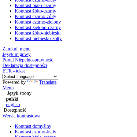
Kontrast biało-czarny
Kontrast żółto-czarny
Kontrast czarno-żółty
Kontrast czarno-zielony
Kontrast zielono-czarny
Kontrast żółto-niebieski
Kontrast niebiesko-żółty
Zamknij menu
Język migowy
Portal Niepełnosprawność
Deklaracja dostępności
ETR - tekst
Powered by
Translate
Menu
Język strony
polski
english
Dostępność
Wersja kontrastowa
Kontrast domyślny
Kontrast czarno-biały