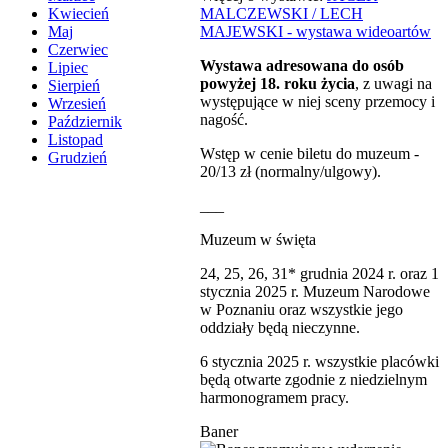
MALCZEWSKI / LECH
Kwiecień
MAJEWSKI - wystawa wideoartów
Maj
Czerwiec
Wystawa adresowana do osób
Lipiec
powyżej 18. roku życia
, z uwagi na
Sierpień
występujące w niej sceny przemocy i
Wrzesień
nagość.
Październik
Listopad
Wstęp w cenie biletu do muzeum -
Grudzień
20/13 zł (normalny/ulgowy).
___
Muzeum w święta
24, 25, 26, 31* grudnia 2024 r. oraz 1
stycznia 2025 r. Muzeum Narodowe
w Poznaniu oraz wszystkie jego
oddziały będą nieczynne.
6 stycznia 2025 r. wszystkie placówki
będą otwarte zgodnie z niedzielnym
harmonogramem pracy.
Baner