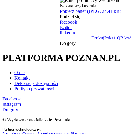
Pobierz baner (JPEG, 24,41 kB)
Podziel się
facebook
twitter
linkedin
Drukuj
Pokaż QR kod
Do góry
PLATFORMA POZNAN.PL
O nas
Kontakt
Deklaracja dostępności
Polityka prywatności
Facebook
Instagram
Do góry
© Wydawnictwo Miejskie Posnania
Partner technologiczny:
Poznańskie Centrum Superkomputerowo-Sieciowe