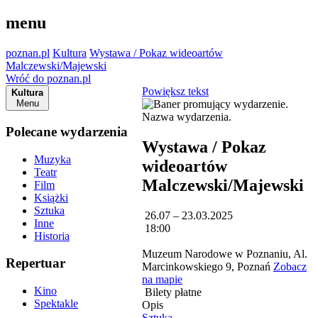
menu
poznan.pl
Kultura
Wystawa / Pokaz wideoartów
Malczewski/Majewski
Wróć do poznan.pl
Powiększ tekst
Kultura
Menu
Polecane wydarzenia
Wystawa / Pokaz
Muzyka
wideoartów
Teatr
Malczewski/Majewski
Film
Książki
Sztuka
26.07 – 23.03.2025
Inne
18:00
Historia
Muzeum Narodowe w Poznaniu, Al.
Repertuar
Marcinkowskiego 9, Poznań
Zobacz
na mapie
Kino
Bilety płatne
Spektakle
Opis
Sztuka