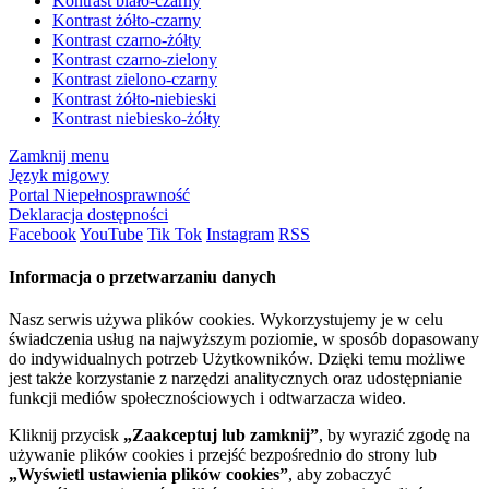
Kontrast biało-czarny
Kontrast żółto-czarny
Kontrast czarno-żółty
Kontrast czarno-zielony
Kontrast zielono-czarny
Kontrast żółto-niebieski
Kontrast niebiesko-żółty
Zamknij menu
Język migowy
Portal Niepełnosprawność
Deklaracja dostępności
Facebook
YouTube
Tik Tok
Instagram
RSS
Informacja o przetwarzaniu danych
Nasz serwis używa plików cookies. Wykorzystujemy je w celu
świadczenia usług na najwyższym poziomie, w sposób dopasowany
do indywidualnych potrzeb Użytkowników. Dzięki temu możliwe
jest także korzystanie z narzędzi analitycznych oraz udostępnianie
funkcji mediów społecznościowych i odtwarzacza wideo.
Kliknij przycisk
„Zaakceptuj lub zamknij”
, by wyrazić zgodę na
używanie plików cookies i przejść bezpośrednio do strony lub
„Wyświetl ustawienia plików cookies”
, aby zobaczyć