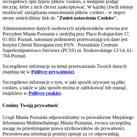
szczegółowy opis typów plików cookies, a następnie podjąć
decyzję, które z nich chcesz zaakceptować. W każdej chwili istnieje
możliwość zarządzania ustawieniami plików cookies - w stopce
strony umieściliśmy link do
"Zmień ustawienia Cookies"
.
Administratorem danych osobowych użytkowników serwisu jest
Prezydent Miasta Poznania z siedzibą przy Placu Kolegiackim 17,
61-841 Poznań, natomiast podmiotem przetwarzającym dane jest
Instytut Chemii Bioorganicznej PAN - Poznańskie Centrum
Superkomputerowo-Sieciowe (PCSS) ul. Noskowskiego 12/14, 61-
704 Poznań.
Szczegółowe informacje na temat przetwarzania Twoich danych
znajdują się w
Polityce prywatności
.
Szczegółowe informacje o tym, w jaki sposób używane są pliki
cookies, a także w jaki sposób można je zablokować lub usunąć,
znajdziesz w
Polityce cookies
.
Cenimy Twoją prywatność
Urząd Miasta Poznania odpowiedzialny za prowadzenie Miejskiego
Informatora Multimedialnego Miasta Poznania, zwraca szczególną
uwagę na przestrzeganie prawa użytkowników do prywatności.
Prezentowana informacja poniżej opisuje za co odpowiadają