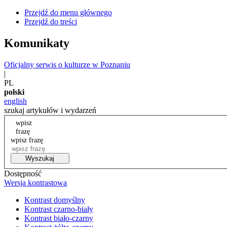
Przejdź do menu głównego
Przejdź do treści
Komunikaty
Oficjalny serwis o kulturze w Poznaniu
|
PL
polski
english
szukaj artykułów i wydarzeń
wpisz
frazę
wpisz frazę
Wyszukaj
Dostępność
Wersja kontrastowa
Kontrast domyślny
Kontrast czarno-biały
Kontrast biało-czarny