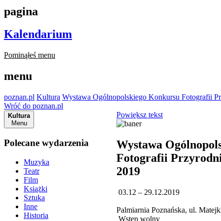
pagina
Kalendarium
Pominąłeś menu
menu
poznan.pl
Kultura
Wystawa Ogólnopolskiego Konkursu Fotografii 
Wróć do poznan.pl
Powiększ tekst
Kultura
Menu
Polecane wydarzenia
Wystawa Ogólnopol
Fotografii Przyro
Muzyka
2019
Teatr
Film
Książki
03.12 – 29.12.2019
Sztuka
Inne
Palmiarnia Poznańska, ul. Matej
Historia
Wstęp wolny