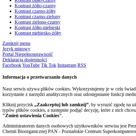
Kontrast biało-czarny
Kontrast żółto-czarny
Kontrast czarno-żółty
Kontrast czarno-zielony
Kontrast zielono-czarny
Kontrast żółto-niebieski
Kontrast niebiesko-żółty
Zamknij menu
Język migowy
Portal Niepełnosprawność
Deklaracja dostępności
Facebook
YouTube
Tik Tok
Instagram
RSS
Informacja o przetwarzaniu danych
Nasz serwis używa plików cookies. Wykorzystujemy je w celu świa
korzystanie z narzędzi analitycznych oraz udostępnianie funkcji me
Kliknij przycisk
„Zaakceptuj lub zamknij”
, by wyrazić zgodę na u
typów plików cookies, a następnie podjąć decyzję, które z nich chce
"Zmień ustawienia Cookies"
.
Administratorem danych osobowych użytkowników serwisu jest Prezyd
Chemii Bioorganicznej PAN - Poznańskie Centrum Superkomputerow