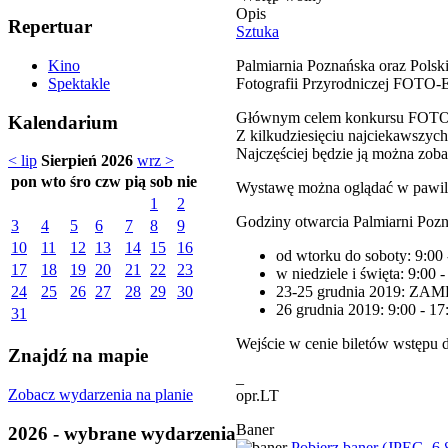
Opis
Repertuar
Sztuka
Palmiarnia Poznańska oraz Pols
Kino
Fotografii Przyrodniczej FOTO
Spektakle
Głównym celem konkursu FOTO-EK
Kalendarium
Z kilkudziesięciu najciekawszyc
Najczęściej będzie ją można zob
< lip
Sierpień 2026
wrz >
pon
wto
śro
czw
pią
sob
nie
Wystawę można oglądać w pawilo
1
2
Godziny otwarcia Palmiarni Pozn
3
4
5
6
7
8
9
10
11
12
13
14
15
16
od wtorku do soboty: 9:00 
17
18
19
20
21
22
23
w niedziele i święta: 9:00 
23-25 grudnia 2019: Z
24
25
26
27
28
29
30
26 grudnia 2019: 9:00 - 17
31
Wejście w cenie biletów wstępu d
Znajdź na mapie
_
Zobacz wydarzenia na planie
opr.LT
Baner
2026 - wybrane wydarzenia
Pobierz baner (JPEG, 6,