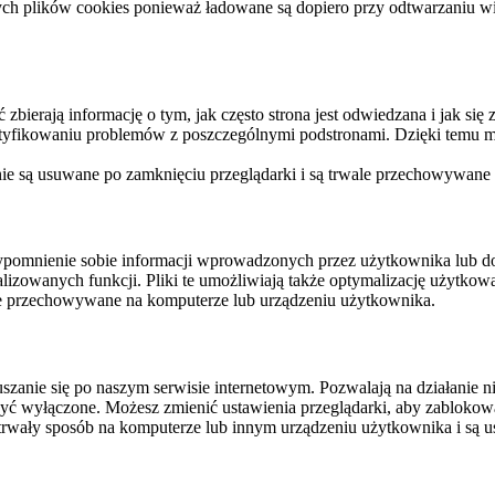
ych plików cookies ponieważ ładowane są dopiero przy odtwarzaniu wid
ierają informację o tym, jak często strona jest odwiedzana i jak się z 
ntyfikowaniu problemów z poszczególnymi podstronami. Dzięki temu mo
 nie są usuwane po zamknięciu przeglądarki i są trwale przechowywane
rzypomnienie sobie informacji wprowadzonych przez użytkownika lub 
nalizowanych funkcji. Pliki te umożliwiają także optymalizację użytko
ale przechowywane na komputerze lub urządzeniu użytkownika.
szanie się po naszym serwisie internetowym. Pozwalają na działanie ni
yć wyłączone. Możesz zmienić ustawienia przeglądarki, aby zablokować
trwały sposób na komputerze lub innym urządzeniu użytkownika i są u