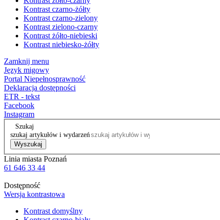
Kontrast żółto-czarny
Kontrast czarno-żółty
Kontrast czarno-zielony
Kontrast zielono-czarny
Kontrast żółto-niebieski
Kontrast niebiesko-żółty
Zamknij menu
Język migowy
Portal Niepełnosprawność
Deklaracja dostępności
ETR - tekst
Facebook
Instagram
Szukaj
szukaj artykułów i wydarzeń
Wyszukaj
Linia miasta Poznań
61 646 33 44
Dostępność
Wersja kontrastowa
Kontrast domyślny
Kontrast czarno-biały