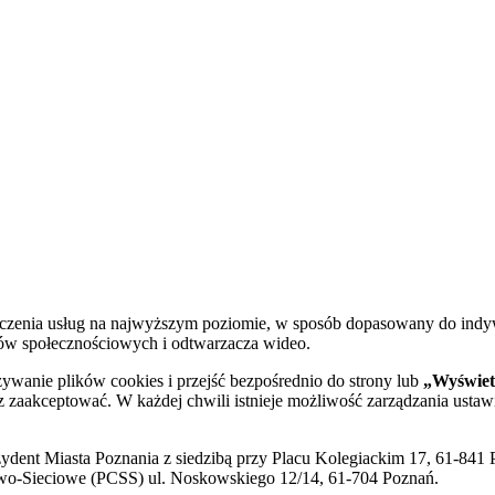
dczenia usług na najwyższym poziomie, w sposób dopasowany do indy
diów społecznościowych i odtwarzacza wideo.
żywanie plików cookies i przejść bezpośrednio do strony lub
„Wyświetl
sz zaakceptować. W każdej chwili istnieje możliwość zarządzania ustaw
ent Miasta Poznania z siedzibą przy Placu Kolegiackim 17, 61-841 P
o-Sieciowe (PCSS) ul. Noskowskiego 12/14, 61-704 Poznań.