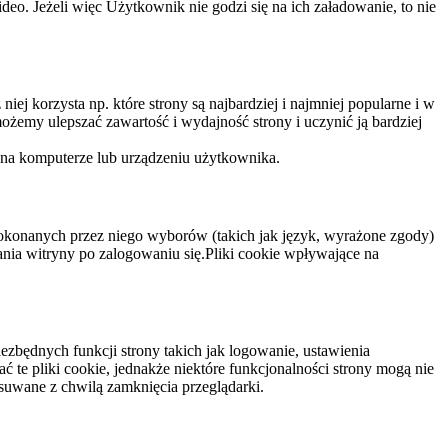
eo. Jeżeli więc Użytkownik nie godzi się na ich załadowanie, to nie
niej korzysta np. które strony są najbardziej i najmniej popularne i w
żemy ulepszać zawartość i wydajność strony i uczynić ją bardziej
 na komputerze lub urządzeniu użytkownika.
dokonanych przez niego wyborów (takich jak język, wyrażone zgody)
wania witryny po zalogowaniu się.Pliki cookie wpływające na
ezbędnych funkcji strony takich jak logowanie, ustawienia
 te pliki cookie, jednakże niektóre funkcjonalności strony mogą nie
suwane z chwilą zamknięcia przeglądarki.