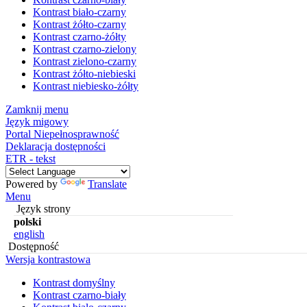
Kontrast biało-czarny
Kontrast żółto-czarny
Kontrast czarno-żółty
Kontrast czarno-zielony
Kontrast zielono-czarny
Kontrast żółto-niebieski
Kontrast niebiesko-żółty
Zamknij menu
Język migowy
Portal Niepełnosprawność
Deklaracja dostępności
ETR - tekst
Powered by
Translate
Menu
Język strony
polski
english
Dostępność
Wersja kontrastowa
Kontrast domyślny
Kontrast czarno-biały