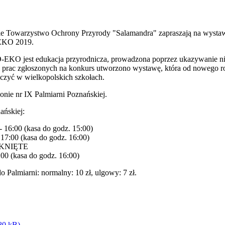
kie Towarzystwo Ochrony Przyrody "Salamandra" zapraszają na wyst
-EKO 2019.
O jest edukacja przyrodnicza, prowadzona poprzez ukazywanie niez
h prac zgłoszonych na konkurs utworzono wystawę, która od nowego r
aczyć w wielkopolskich szkołach.
nie nr IX Palmiarni Poznańskiej.
ańskiej:
- 16:00 (kasa do godz. 15:00)
- 17:00 (kasa do godz. 16:00)
AMKNIĘTE
:00 (kasa do godz. 16:00)
o Palmiarni: normalny: 10 zł, ulgowy: 7 zł.
80 kB)