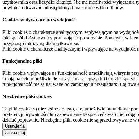
użytkownika oraz liczydło kliknięć. Nie ma możliwości wyłączenia t
powinien odtwarzać udostępnionych na stronie wideo filmów.
Cookies wpływające na wydajność
Pliki cookies o charakterze analitycznym, wpływającym na wydajność zb
jaki sposób Użytkownicy poruszają się po serwisie. Pomagają w ide
przyjazną i intuicyjną dla użytkownika.
Pliki cookie o charakterze analitycznym i wpływające na wydajność
Funkcjonalne pliki
Pliki cookie wpływające na funkcjonalność umożliwiają witrynie p
i mają na celu umożliwienie korzystania z lepszych i bardziej sperso
funkcjonalność nie są usuwane po zamknięciu przeglądarki i są trw
Niezbędne pliki cookies
Te pliki cookie są niezbędne do tego, aby umożliwić prawidłowe poru
preferencji prywatności lub zapewnienie bezpieczeństwa i nie mogą b
działać poprawnie. Niezbędne pliki cookie nie są przechowywane w 
Ustawienia
Zaakceptuj