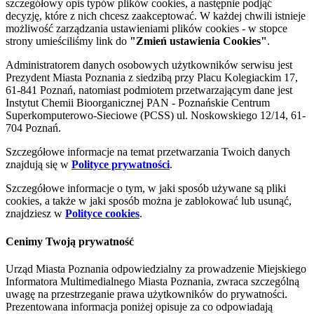
szczegółowy opis typów plików cookies, a następnie podjąć
decyzję, które z nich chcesz zaakceptować. W każdej chwili istnieje
możliwość zarządzania ustawieniami plików cookies - w stopce
strony umieściliśmy link do
"Zmień ustawienia Cookies"
.
Administratorem danych osobowych użytkowników serwisu jest
Prezydent Miasta Poznania z siedzibą przy Placu Kolegiackim 17,
61-841 Poznań, natomiast podmiotem przetwarzającym dane jest
Instytut Chemii Bioorganicznej PAN - Poznańskie Centrum
Superkomputerowo-Sieciowe (PCSS) ul. Noskowskiego 12/14, 61-
704 Poznań.
Szczegółowe informacje na temat przetwarzania Twoich danych
znajdują się w
Polityce prywatności
.
Szczegółowe informacje o tym, w jaki sposób używane są pliki
cookies, a także w jaki sposób można je zablokować lub usunąć,
znajdziesz w
Polityce cookies
.
Cenimy Twoją prywatność
Urząd Miasta Poznania odpowiedzialny za prowadzenie Miejskiego
Informatora Multimedialnego Miasta Poznania, zwraca szczególną
uwagę na przestrzeganie prawa użytkowników do prywatności.
Prezentowana informacja poniżej opisuje za co odpowiadają