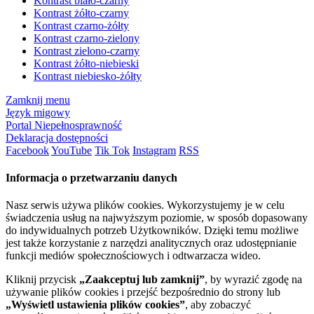
Kontrast biało-czarny
Kontrast żółto-czarny
Kontrast czarno-żółty
Kontrast czarno-zielony
Kontrast zielono-czarny
Kontrast żółto-niebieski
Kontrast niebiesko-żółty
Zamknij menu
Język migowy
Portal Niepełnosprawność
Deklaracja dostępności
Facebook
YouTube
Tik Tok
Instagram
RSS
Informacja o przetwarzaniu danych
Nasz serwis używa plików cookies. Wykorzystujemy je w celu
świadczenia usług na najwyższym poziomie, w sposób dopasowany
do indywidualnych potrzeb Użytkowników. Dzięki temu możliwe
jest także korzystanie z narzędzi analitycznych oraz udostępnianie
funkcji mediów społecznościowych i odtwarzacza wideo.
Kliknij przycisk
„Zaakceptuj lub zamknij”
, by wyrazić zgodę na
używanie plików cookies i przejść bezpośrednio do strony lub
„Wyświetl ustawienia plików cookies”
, aby zobaczyć