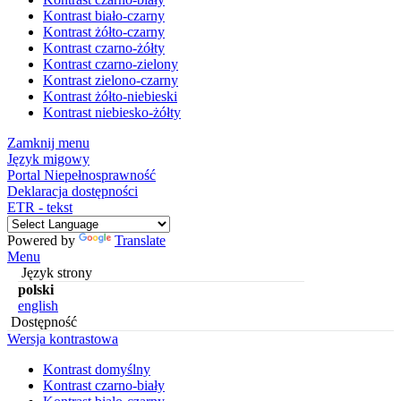
Kontrast biało-czarny
Kontrast żółto-czarny
Kontrast czarno-żółty
Kontrast czarno-zielony
Kontrast zielono-czarny
Kontrast żółto-niebieski
Kontrast niebiesko-żółty
Zamknij menu
Język migowy
Portal Niepełnosprawność
Deklaracja dostępności
ETR - tekst
Powered by
Translate
Menu
Język strony
polski
english
Dostępność
Wersja kontrastowa
Kontrast domyślny
Kontrast czarno-biały