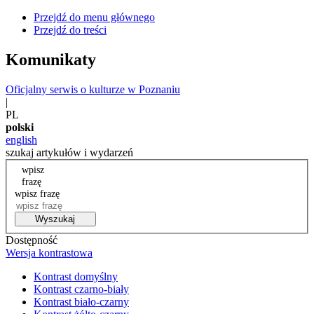
Przejdź do menu głównego
Przejdź do treści
Komunikaty
Oficjalny serwis o kulturze w Poznaniu
|
PL
polski
english
szukaj artykułów i wydarzeń
wpisz
frazę
wpisz frazę
Wyszukaj
Dostępność
Wersja kontrastowa
Kontrast domyślny
Kontrast czarno-biały
Kontrast biało-czarny