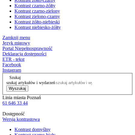
Kontrast żółto-czarny
Kontrast czarno-żółty
Kontrast czarno-zielony
Kontrast zielono-czarny
Kontrast żółto-niebieski
Kontrast niebiesko-żółty
Zamknij menu
Język migowy
Portal Niepełnosprawność
Deklaracja dostępności
ETR - tekst
Facebook
Instagram
Szukaj
szukaj artykułów i wydarzeń
Wyszukaj
Linia miasta Poznań
61 646 33 44
Dostępność
Wersja kontrastowa
Kontrast domyślny
Kontrast czarno-biały