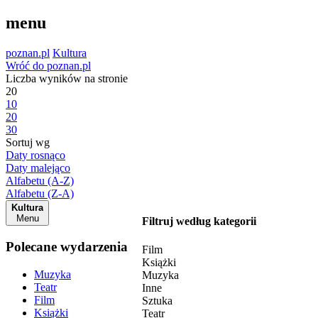
menu
poznan.pl
Kultura
Wróć do poznan.pl
Liczba wyników na stronie
20
10
20
30
Sortuj wg
Daty rosnąco
Daty malejąco
Alfabetu (A-Z)
Alfabetu (Z-A)
Kultura
Menu
Filtruj według kategorii
Polecane wydarzenia
Film
Książki
Muzyka
Muzyka
Teatr
Inne
Film
Sztuka
Książki
Teatr