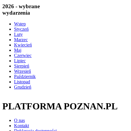
2026 - wybrane
wydarzenia
Wstęp
Styczeń
Luty
Marzec
Kwiecień
Maj
Czerwiec
Lipiec
Sierpień
Wrzesień
Październik
Listopad
Grudzień
PLATFORMA POZNAN.PL
O nas
Kontakt
Deklaracja dostępności