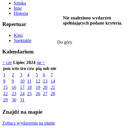
Sztuka
Inne
Historia
Nie znaleziono wydarzeń
spełniających podane kryteria.
Repertuar
Kino
Spektakle
Do góry
Kalendarium
< cze
Lipiec 2024
sie >
pon
wto
śro
czw
pią
sob
nie
1
2
3
4
5
6
7
8
9
10
11
12
13
14
15
16
17
18
19
20
21
22
23
24
25
26
27
28
29
30
31
Znajdź na mapie
Zobacz wydarzenia na planie