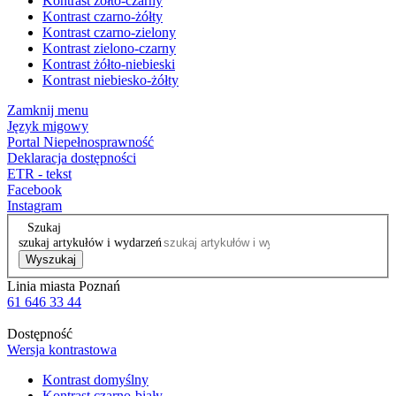
Kontrast żółto-czarny
Kontrast czarno-żółty
Kontrast czarno-zielony
Kontrast zielono-czarny
Kontrast żółto-niebieski
Kontrast niebiesko-żółty
Zamknij menu
Język migowy
Portal Niepełnosprawność
Deklaracja dostępności
ETR - tekst
Facebook
Instagram
Szukaj
szukaj artykułów i wydarzeń
Wyszukaj
Linia miasta Poznań
61 646 33 44
Dostępność
Wersja kontrastowa
Kontrast domyślny
Kontrast czarno-biały