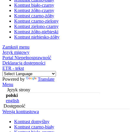
Kontrast biało-czarny
Kontrast żółto-czarny
Kontrast czarno-żółty
Kontrast czarno-zielony
Kontrast zielono-czarny
Kontrast żółto-niebieski
Kontrast niebiesko-żółty
Zamknij menu
Język migowy
Portal Niepełnosprawność
Deklaracja dostępności
ETR - tekst
Powered by
Translate
Menu
Język strony
polski
english
Dostępność
Wersja kontrastowa
Kontrast domyślny
Kontrast czarno-biały