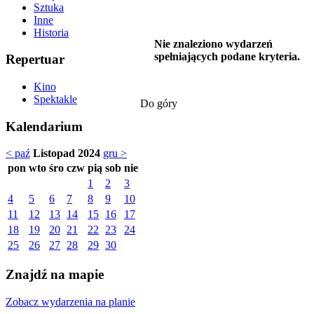
Sztuka
Inne
Historia
Nie znaleziono wydarzeń
spełniających podane kryteria.
Repertuar
Kino
Spektakle
Do góry
Kalendarium
< paź
Listopad 2024
gru >
pon
wto
śro
czw
pią
sob
nie
1
2
3
4
5
6
7
8
9
10
11
12
13
14
15
16
17
18
19
20
21
22
23
24
25
26
27
28
29
30
Znajdź na mapie
Zobacz wydarzenia na planie