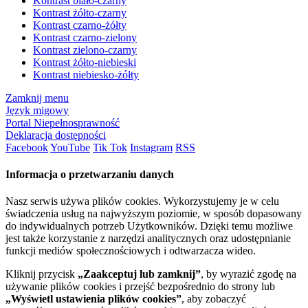
Kontrast biało-czarny
Kontrast żółto-czarny
Kontrast czarno-żółty
Kontrast czarno-zielony
Kontrast zielono-czarny
Kontrast żółto-niebieski
Kontrast niebiesko-żółty
Zamknij menu
Język migowy
Portal Niepełnosprawność
Deklaracja dostępności
Facebook
YouTube
Tik Tok
Instagram
RSS
Informacja o przetwarzaniu danych
Nasz serwis używa plików cookies. Wykorzystujemy je w celu
świadczenia usług na najwyższym poziomie, w sposób dopasowany
do indywidualnych potrzeb Użytkowników. Dzięki temu możliwe
jest także korzystanie z narzędzi analitycznych oraz udostępnianie
funkcji mediów społecznościowych i odtwarzacza wideo.
Kliknij przycisk
„Zaakceptuj lub zamknij”
, by wyrazić zgodę na
używanie plików cookies i przejść bezpośrednio do strony lub
„Wyświetl ustawienia plików cookies”
, aby zobaczyć