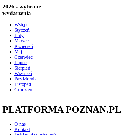
2026 - wybrane
wydarzenia
Wstęp
Styczeń
Luty
Marzec
Kwiecień
Maj
Czerwiec
Lipiec
Sierpień
Wrzesień
Październik
Listopad
Grudzień
PLATFORMA POZNAN.PL
O nas
Kontakt
Deklaracja dostępności