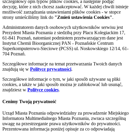
szczegółowy opis typów plików cookies, a następnie podjąć
decyzję, które z nich chcesz zaakceptować. W każdej chwili istnieje
możliwość zarządzania ustawieniami plików cookies - w stopce
strony umieściliśmy link do
"Zmień ustawienia Cookies"
.
Administratorem danych osobowych użytkowników serwisu jest
Prezydent Miasta Poznania z siedzibą przy Placu Kolegiackim 17,
61-841 Poznań, natomiast podmiotem przetwarzającym dane jest
Instytut Chemii Bioorganicznej PAN - Poznańskie Centrum
Superkomputerowo-Sieciowe (PCSS) ul. Noskowskiego 12/14, 61-
704 Poznań.
Szczegółowe informacje na temat przetwarzania Twoich danych
znajdują się w
Polityce prywatności
.
Szczegółowe informacje o tym, w jaki sposób używane są pliki
cookies, a także w jaki sposób można je zablokować lub usunąć,
znajdziesz w
Polityce cookies
.
Cenimy Twoją prywatność
Urząd Miasta Poznania odpowiedzialny za prowadzenie Miejskiego
Informatora Multimedialnego Miasta Poznania, zwraca szczególną
uwagę na przestrzeganie prawa użytkowników do prywatności.
Prezentowana informacja poniżej opisuje za co odpowiadają