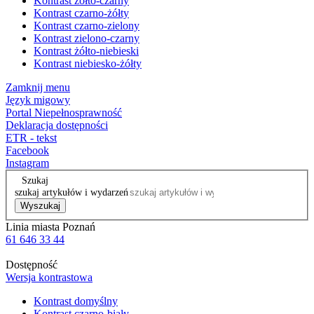
Kontrast żółto-czarny
Kontrast czarno-żółty
Kontrast czarno-zielony
Kontrast zielono-czarny
Kontrast żółto-niebieski
Kontrast niebiesko-żółty
Zamknij menu
Język migowy
Portal Niepełnosprawność
Deklaracja dostępności
ETR - tekst
Facebook
Instagram
Szukaj
szukaj artykułów i wydarzeń
Wyszukaj
Linia miasta Poznań
61 646 33 44
Dostępność
Wersja kontrastowa
Kontrast domyślny
Kontrast czarno-biały