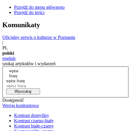
Przejdź do menu głównego
Przejdź do treści
Komunikaty
Oficjalny serwis o kulturze w Poznaniu
|
PL
polski
english
szukaj artykułów i wydarzeń
wpisz
frazę
wpisz frazę
Wyszukaj
Dostępność
Wersja kontrastowa
Kontrast domyślny
Kontrast czarno-biały
Kontrast biało-czarny