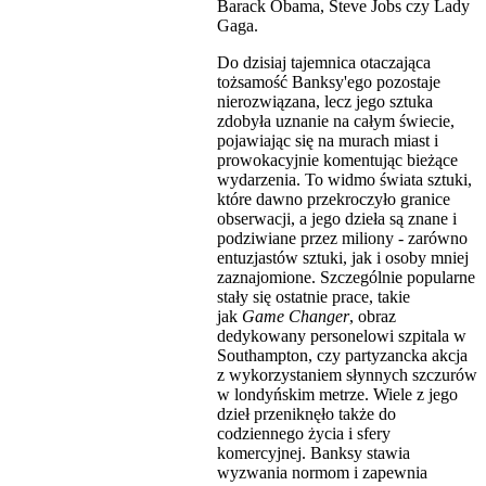
Barack Obama, Steve Jobs czy Lady
Gaga.
Do dzisiaj tajemnica otaczająca
tożsamość Banksy'ego pozostaje
nierozwiązana, lecz jego sztuka
zdobyła uznanie na całym świecie,
pojawiając się na murach miast i
prowokacyjnie komentując bieżące
wydarzenia. To widmo świata sztuki,
które dawno przekroczyło granice
obserwacji, a jego dzieła są znane i
podziwiane przez miliony - zarówno
entuzjastów sztuki, jak i osoby mniej
zaznajomione. Szczególnie popularne
stały się ostatnie prace, takie
jak
Game Changer
, obraz
dedykowany personelowi szpitala w
Southampton, czy partyzancka akcja
z wykorzystaniem słynnych szczurów
w londyńskim metrze. Wiele z jego
dzieł przeniknęło także do
codziennego życia i sfery
komercyjnej. Banksy stawia
wyzwania normom i zapewnia