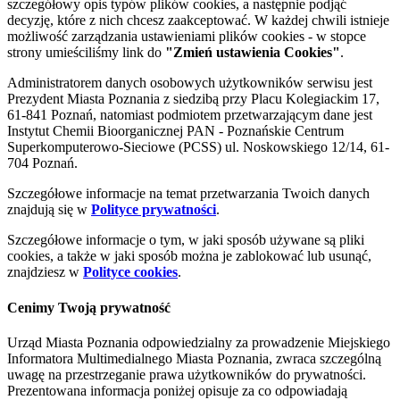
szczegółowy opis typów plików cookies, a następnie podjąć
decyzję, które z nich chcesz zaakceptować. W każdej chwili istnieje
możliwość zarządzania ustawieniami plików cookies - w stopce
strony umieściliśmy link do
"Zmień ustawienia Cookies"
.
Administratorem danych osobowych użytkowników serwisu jest
Prezydent Miasta Poznania z siedzibą przy Placu Kolegiackim 17,
61-841 Poznań, natomiast podmiotem przetwarzającym dane jest
Instytut Chemii Bioorganicznej PAN - Poznańskie Centrum
Superkomputerowo-Sieciowe (PCSS) ul. Noskowskiego 12/14, 61-
704 Poznań.
Szczegółowe informacje na temat przetwarzania Twoich danych
znajdują się w
Polityce prywatności
.
Szczegółowe informacje o tym, w jaki sposób używane są pliki
cookies, a także w jaki sposób można je zablokować lub usunąć,
znajdziesz w
Polityce cookies
.
Cenimy Twoją prywatność
Urząd Miasta Poznania odpowiedzialny za prowadzenie Miejskiego
Informatora Multimedialnego Miasta Poznania, zwraca szczególną
uwagę na przestrzeganie prawa użytkowników do prywatności.
Prezentowana informacja poniżej opisuje za co odpowiadają