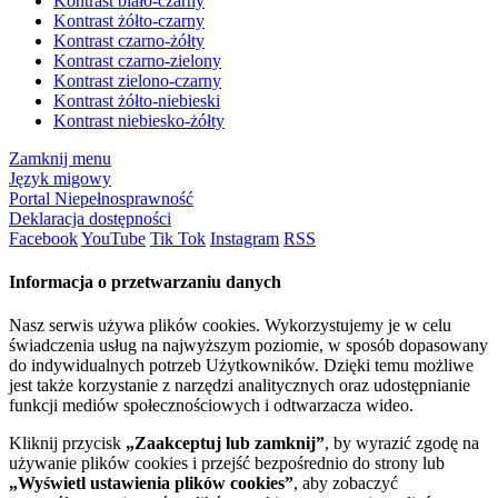
Kontrast biało-czarny
Kontrast żółto-czarny
Kontrast czarno-żółty
Kontrast czarno-zielony
Kontrast zielono-czarny
Kontrast żółto-niebieski
Kontrast niebiesko-żółty
Zamknij menu
Język migowy
Portal Niepełnosprawność
Deklaracja dostępności
Facebook
YouTube
Tik Tok
Instagram
RSS
Informacja o przetwarzaniu danych
Nasz serwis używa plików cookies. Wykorzystujemy je w celu
świadczenia usług na najwyższym poziomie, w sposób dopasowany
do indywidualnych potrzeb Użytkowników. Dzięki temu możliwe
jest także korzystanie z narzędzi analitycznych oraz udostępnianie
funkcji mediów społecznościowych i odtwarzacza wideo.
Kliknij przycisk
„Zaakceptuj lub zamknij”
, by wyrazić zgodę na
używanie plików cookies i przejść bezpośrednio do strony lub
„Wyświetl ustawienia plików cookies”
, aby zobaczyć