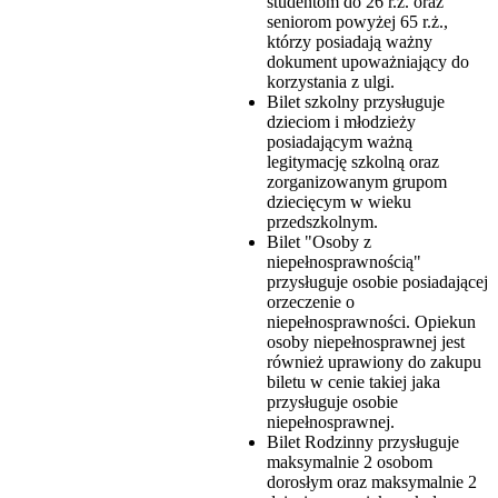
studentom do 26 r.ż. oraz
seniorom powyżej 65 r.ż.,
którzy posiadają ważny
dokument upoważniający do
korzystania z ulgi.
Bilet szkolny przysługuje
dzieciom i młodzieży
posiadającym ważną
legitymację szkolną oraz
zorganizowanym grupom
dziecięcym w wieku
przedszkolnym.
Bilet "Osoby z
niepełnosprawnością"
przysługuje osobie posiadającej
orzeczenie o
niepełnosprawności. Opiekun
osoby niepełnosprawnej jest
również uprawiony do zakupu
biletu w cenie takiej jaka
przysługuje osobie
niepełnosprawnej.
Bilet Rodzinny przysługuje
maksymalnie 2 osobom
dorosłym oraz maksymalnie 2