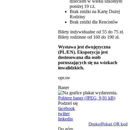
dzieciom w wieku szkolnym
poniżej 19 r.ż.
Brak zniżki na Kartę Dużej
Rodziny
Brak zniżki dla Rencistów
Bilety indywidualne od 55 do 75 zł.
Bilety rodzinne od 160 do 190 zł.
Wystawa jest dwujęzyczna
(PL/EN). Ekspozycja jest
dostosowana dla osób
poruszających się na wózkach
inwalidzkich.
opr.sw
Baner
Pobierz baner (JPEG, 9,91 kB)
Podziel się
facebook
twitter
linkedin
Drukuj
Pokaż QR kod
Do góry