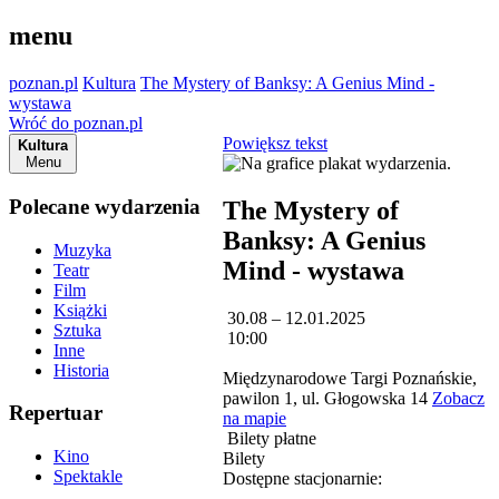
menu
poznan.pl
Kultura
The Mystery of Banksy: A Genius Mind -
wystawa
Wróć do poznan.pl
Powiększ tekst
Kultura
Menu
Polecane wydarzenia
The Mystery of
Banksy: A Genius
Muzyka
Mind - wystawa
Teatr
Film
Książki
30.08 – 12.01.2025
Sztuka
10:00
Inne
Historia
Międzynarodowe Targi Poznańskie,
pawilon 1, ul. Głogowska 14
Zobacz
Repertuar
na mapie
Bilety płatne
Kino
Bilety
Spektakle
Dostępne stacjonarnie: