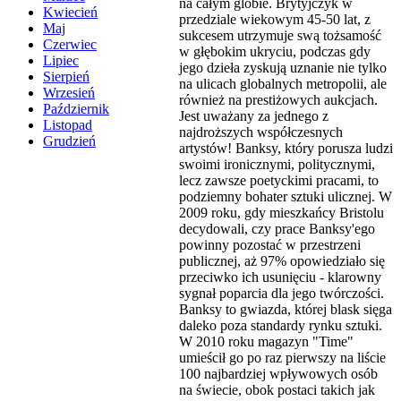
na całym globie. Brytyjczyk w
Kwiecień
przedziale wiekowym 45-50 lat, z
Maj
sukcesem utrzymuje swą tożsamość
Czerwiec
w głębokim ukryciu, podczas gdy
Lipiec
jego dzieła zyskują uznanie nie tylko
Sierpień
na ulicach globalnych metropolii, ale
Wrzesień
również na prestiżowych aukcjach.
Październik
Jest uważany za jednego z
Listopad
najdroższych współczesnych
Grudzień
artystów! Banksy, który porusza ludzi
swoimi ironicznymi, politycznymi,
lecz zawsze poetyckimi pracami, to
podziemny bohater sztuki ulicznej. W
2009 roku, gdy mieszkańcy Bristolu
decydowali, czy prace Banksy'ego
powinny pozostać w przestrzeni
publicznej, aż 97% opowiedziało się
przeciwko ich usunięciu - klarowny
sygnał poparcia dla jego twórczości.
Banksy to gwiazda, której blask sięga
daleko poza standardy rynku sztuki.
W 2010 roku magazyn "Time"
umieścił go po raz pierwszy na liście
100 najbardziej wpływowych osób
na świecie, obok postaci takich jak