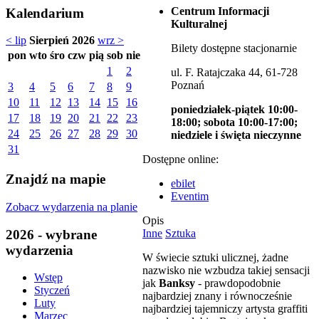
Centrum Informacji
Kalendarium
Kulturalnej
< lip
Sierpień 2026
wrz >
Bilety dostępne stacjonarnie
pon
wto
śro
czw
pią
sob
nie
1
2
ul. F. Ratajczaka 44, 61-728
Poznań
3
4
5
6
7
8
9
10
11
12
13
14
15
16
poniedziałek-piątek 10:00-
17
18
19
20
21
22
23
18:00; sobota 10:00-17:00;
24
25
26
27
28
29
30
niedziele i święta nieczynne
31
Dostępne online:
Znajdź na mapie
ebilet
Eventim
Zobacz wydarzenia na planie
Opis
2026 - wybrane
Inne
Sztuka
wydarzenia
W świecie sztuki ulicznej, żadne
nazwisko nie wzbudza takiej sensacji
Wstęp
jak
Banksy
- prawdopodobnie
Styczeń
najbardziej znany i równocześnie
Luty
najbardziej tajemniczy artysta graffiti
Marzec