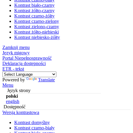
Kontrast biało-czarny
Kontrast żółto-czarny
Kontrast czarno-żółty
Kontrast czarno-zielony
Kontrast zielono-czarny
Kontrast żółto-niebieski
Kontrast niebiesko-żółty
Zamknij menu
Język migowy
Portal Niepełnosprawność
Deklaracja dostępności
ETR - tekst
Powered by
Translate
Menu
Język strony
polski
english
Dostępność
Wersja kontrastowa
Kontrast domyślny
Kontrast czarno-biały