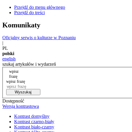
Przejdź do menu głównego
Przejdź do treści
Komunikaty
Oficjalny serwis o kulturze w Poznaniu
|
PL
polski
english
szukaj artykułów i wydarzeń
wpisz
frazę
wpisz frazę
Wyszukaj
Dostępność
Wersja kontrastowa
Kontrast domyślny
Kontrast czarno-biały
Kontrast biało-czarny