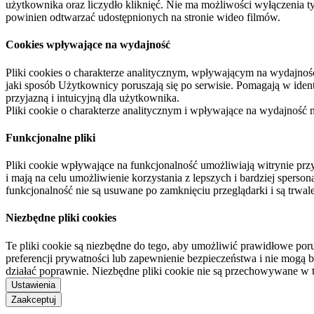
użytkownika oraz liczydło kliknięć. Nie ma możliwości wyłączenia t
powinien odtwarzać udostępnionych na stronie wideo filmów.
Cookies wpływające na wydajność
Pliki cookies o charakterze analitycznym, wpływającym na wydajność zb
jaki sposób Użytkownicy poruszają się po serwisie. Pomagają w ide
przyjazną i intuicyjną dla użytkownika.
Pliki cookie o charakterze analitycznym i wpływające na wydajność
Funkcjonalne pliki
Pliki cookie wpływające na funkcjonalność umożliwiają witrynie p
i mają na celu umożliwienie korzystania z lepszych i bardziej sperso
funkcjonalność nie są usuwane po zamknięciu przeglądarki i są trw
Niezbędne pliki cookies
Te pliki cookie są niezbędne do tego, aby umożliwić prawidłowe poru
preferencji prywatności lub zapewnienie bezpieczeństwa i nie mogą b
działać poprawnie. Niezbędne pliki cookie nie są przechowywane w 
Ustawienia
Zaakceptuj