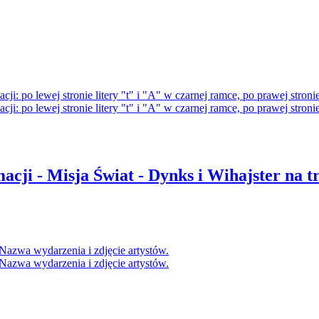
cji - Misja Świat - Dynks i Wihajster na tro