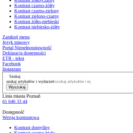
Kontrast żółto-czarny
Kontrast czarno-żółty
Kontrast czarno-zielony
Kontrast zielono-czarny
Kontrast żółto-niebieski
Kontrast niebiesko-żółty
Zamknij menu
Język migowy
Portal Niepełnosprawność
Deklaracja dostępności
ETR - tekst
Facebook
Instagram
Szukaj
szukaj artykułów i wydarzeń
Wyszukaj
Linia miasta Poznań
61 646 33 44
Dostępność
Wersja kontrastowa
Kontrast domyślny
Kontrast czarno-biały