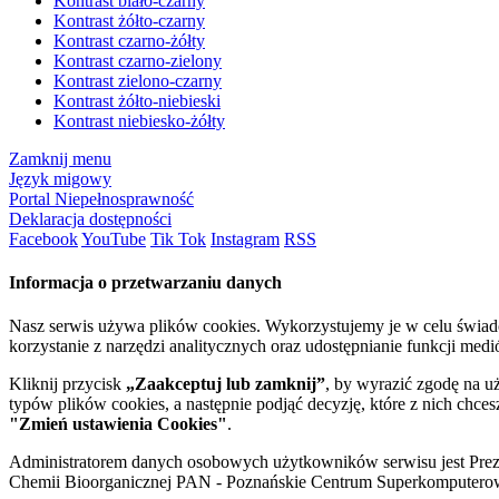
Kontrast biało-czarny
Kontrast żółto-czarny
Kontrast czarno-żółty
Kontrast czarno-zielony
Kontrast zielono-czarny
Kontrast żółto-niebieski
Kontrast niebiesko-żółty
Zamknij menu
Język migowy
Portal Niepełnosprawność
Deklaracja dostępności
Facebook
YouTube
Tik Tok
Instagram
RSS
Informacja o przetwarzaniu danych
Nasz serwis używa plików cookies. Wykorzystujemy je w celu świa
korzystanie z narzędzi analitycznych oraz udostępnianie funkcji me
Kliknij przycisk
„Zaakceptuj lub zamknij”
, by wyrazić zgodę na u
typów plików cookies, a następnie podjąć decyzję, które z nich chce
"Zmień ustawienia Cookies"
.
Administratorem danych osobowych użytkowników serwisu jest Prezyd
Chemii Bioorganicznej PAN - Poznańskie Centrum Superkomputerow