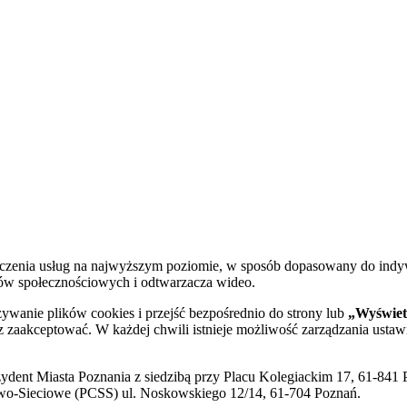
dczenia usług na najwyższym poziomie, w sposób dopasowany do indy
diów społecznościowych i odtwarzacza wideo.
żywanie plików cookies i przejść bezpośrednio do strony lub
„Wyświetl
sz zaakceptować. W każdej chwili istnieje możliwość zarządzania ustaw
ent Miasta Poznania z siedzibą przy Placu Kolegiackim 17, 61-841 P
o-Sieciowe (PCSS) ul. Noskowskiego 12/14, 61-704 Poznań.