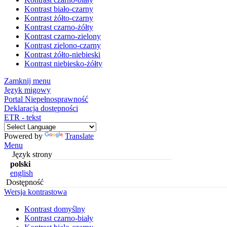
Kontrast biało-czarny
Kontrast żółto-czarny
Kontrast czarno-żółty
Kontrast czarno-zielony
Kontrast zielono-czarny
Kontrast żółto-niebieski
Kontrast niebiesko-żółty
Zamknij menu
Język migowy
Portal Niepełnosprawność
Deklaracja dostępności
ETR - tekst
Powered by
Translate
Menu
Język strony
polski
english
Dostępność
Wersja kontrastowa
Kontrast domyślny
Kontrast czarno-biały