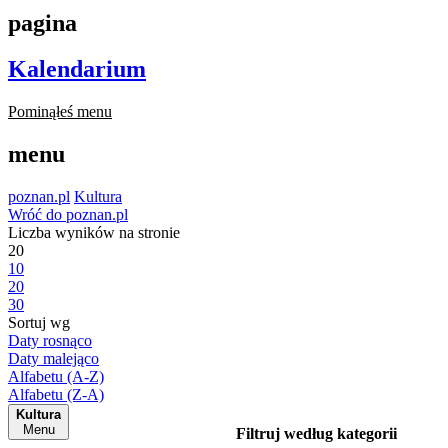
pagina
Kalendarium
Pominąłeś menu
menu
poznan.pl
Kultura
Wróć do poznan.pl
Liczba wyników na stronie
20
10
20
30
Sortuj wg
Daty rosnąco
Daty malejąco
Alfabetu (A-Z)
Alfabetu (Z-A)
Kultura
Menu
Filtruj według kategorii