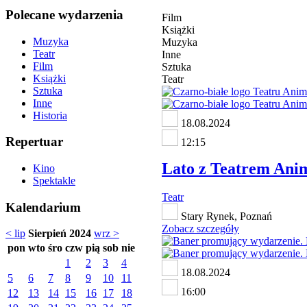
Polecane wydarzenia
Film
Książki
Muzyka
Muzyka
Teatr
Inne
Film
Sztuka
Książki
Teatr
Sztuka
Inne
Historia
18.08.2024
Repertuar
12:15
Lato z Teatrem Anima
Kino
Spektakle
Teatr
Kalendarium
Stary Rynek, Poznań
Zobacz szczegóły
< lip
Sierpień 2024
wrz >
pon
wto
śro
czw
pią
sob
nie
1
2
3
4
18.08.2024
5
6
7
8
9
10
11
16:00
12
13
14
15
16
17
18