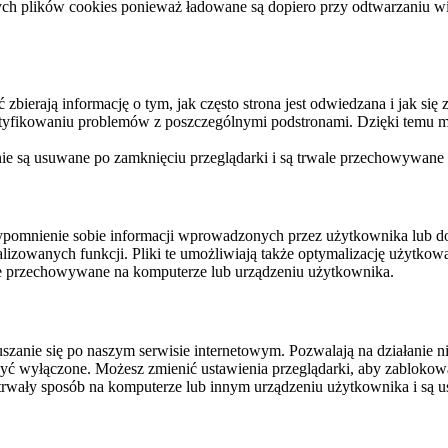
ych plików cookies ponieważ ładowane są dopiero przy odtwarzaniu wid
ierają informację o tym, jak często strona jest odwiedzana i jak się z 
ntyfikowaniu problemów z poszczególnymi podstronami. Dzięki temu mo
 nie są usuwane po zamknięciu przeglądarki i są trwale przechowywane
rzypomnienie sobie informacji wprowadzonych przez użytkownika lub 
nalizowanych funkcji. Pliki te umożliwiają także optymalizację użytko
ale przechowywane na komputerze lub urządzeniu użytkownika.
szanie się po naszym serwisie internetowym. Pozwalają na działanie ni
yć wyłączone. Możesz zmienić ustawienia przeglądarki, aby zablokować
trwały sposób na komputerze lub innym urządzeniu użytkownika i są u