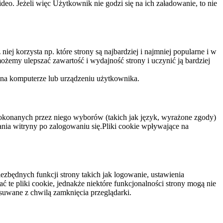
eo. Jeżeli więc Użytkownik nie godzi się na ich załadowanie, to nie
niej korzysta np. które strony są najbardziej i najmniej popularne i w
żemy ulepszać zawartość i wydajność strony i uczynić ją bardziej
 na komputerze lub urządzeniu użytkownika.
dokonanych przez niego wyborów (takich jak język, wyrażone zgody)
wania witryny po zalogowaniu się.Pliki cookie wpływające na
ezbędnych funkcji strony takich jak logowanie, ustawienia
 te pliki cookie, jednakże niektóre funkcjonalności strony mogą nie
suwane z chwilą zamknięcia przeglądarki.