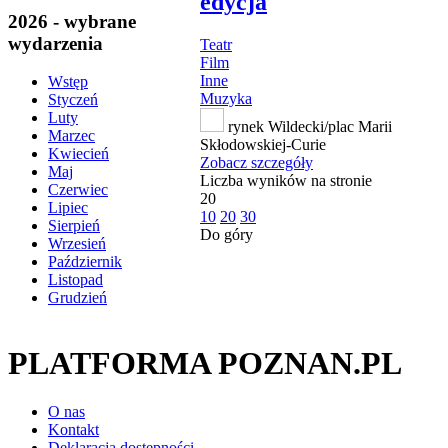
edycja
2026 - wybrane
wydarzenia
Teatr
Film
Inne
Wstęp
Muzyka
Styczeń
Luty
rynek Wildecki/plac Marii
Marzec
Skłodowskiej-Curie
Kwiecień
Zobacz szczegóły
Maj
Liczba wyników na stronie
Czerwiec
20
Lipiec
10
20
30
Sierpień
Do góry
Wrzesień
Październik
Listopad
Grudzień
PLATFORMA POZNAN.PL
O nas
Kontakt
Deklaracja dostępności