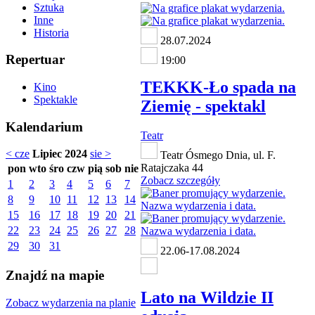
Sztuka
Inne
Historia
28.07.2024
Repertuar
19:00
TEKKK-Ło spada na
Kino
Spektakle
Ziemię - spektakl
Kalendarium
Teatr
< cze
Lipiec 2024
sie >
Teatr Ósmego Dnia, ul. F.
Ratajczaka 44
pon
wto
śro
czw
pią
sob
nie
Zobacz szczegóły
1
2
3
4
5
6
7
8
9
10
11
12
13
14
15
16
17
18
19
20
21
22
23
24
25
26
27
28
29
30
31
22.06-17.08.2024
Znajdź na mapie
Lato na Wildzie II
Zobacz wydarzenia na planie