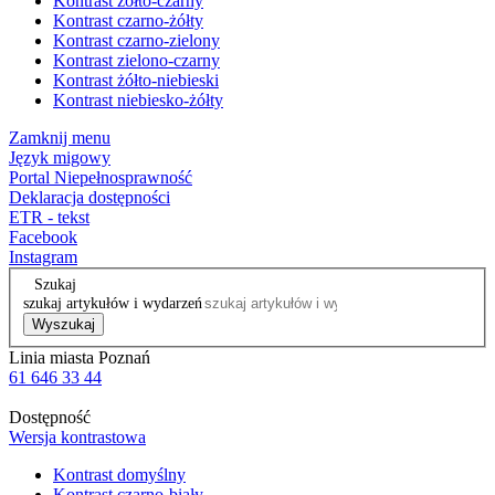
Kontrast żółto-czarny
Kontrast czarno-żółty
Kontrast czarno-zielony
Kontrast zielono-czarny
Kontrast żółto-niebieski
Kontrast niebiesko-żółty
Zamknij menu
Język migowy
Portal Niepełnosprawność
Deklaracja dostępności
ETR - tekst
Facebook
Instagram
Szukaj
szukaj artykułów i wydarzeń
Wyszukaj
Linia miasta Poznań
61 646 33 44
Dostępność
Wersja kontrastowa
Kontrast domyślny
Kontrast czarno-biały