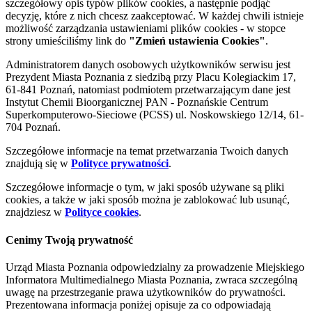
szczegółowy opis typów plików cookies, a następnie podjąć
decyzję, które z nich chcesz zaakceptować. W każdej chwili istnieje
możliwość zarządzania ustawieniami plików cookies - w stopce
strony umieściliśmy link do
"Zmień ustawienia Cookies"
.
Administratorem danych osobowych użytkowników serwisu jest
Prezydent Miasta Poznania z siedzibą przy Placu Kolegiackim 17,
61-841 Poznań, natomiast podmiotem przetwarzającym dane jest
Instytut Chemii Bioorganicznej PAN - Poznańskie Centrum
Superkomputerowo-Sieciowe (PCSS) ul. Noskowskiego 12/14, 61-
704 Poznań.
Szczegółowe informacje na temat przetwarzania Twoich danych
znajdują się w
Polityce prywatności
.
Szczegółowe informacje o tym, w jaki sposób używane są pliki
cookies, a także w jaki sposób można je zablokować lub usunąć,
znajdziesz w
Polityce cookies
.
Cenimy Twoją prywatność
Urząd Miasta Poznania odpowiedzialny za prowadzenie Miejskiego
Informatora Multimedialnego Miasta Poznania, zwraca szczególną
uwagę na przestrzeganie prawa użytkowników do prywatności.
Prezentowana informacja poniżej opisuje za co odpowiadają