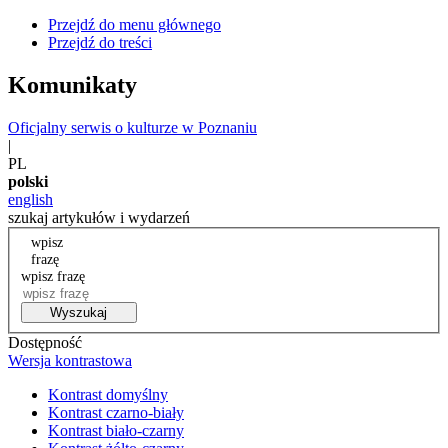
Przejdź do menu głównego
Przejdź do treści
Komunikaty
Oficjalny serwis o kulturze w Poznaniu
|
PL
polski
english
szukaj artykułów i wydarzeń
wpisz
frazę
wpisz frazę
Wyszukaj
Dostępność
Wersja kontrastowa
Kontrast domyślny
Kontrast czarno-biały
Kontrast biało-czarny