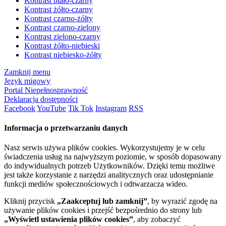
Kontrast biało-czarny
Kontrast żółto-czarny
Kontrast czarno-żółty
Kontrast czarno-zielony
Kontrast zielono-czarny
Kontrast żółto-niebieski
Kontrast niebiesko-żółty
Zamknij menu
Język migowy
Portal Niepełnosprawność
Deklaracja dostępności
Facebook
YouTube
Tik Tok
Instagram
RSS
Informacja o przetwarzaniu danych
Nasz serwis używa plików cookies. Wykorzystujemy je w celu
świadczenia usług na najwyższym poziomie, w sposób dopasowany
do indywidualnych potrzeb Użytkowników. Dzięki temu możliwe
jest także korzystanie z narzędzi analitycznych oraz udostępnianie
funkcji mediów społecznościowych i odtwarzacza wideo.
Kliknij przycisk
„Zaakceptuj lub zamknij”
, by wyrazić zgodę na
używanie plików cookies i przejść bezpośrednio do strony lub
„Wyświetl ustawienia plików cookies”
, aby zobaczyć