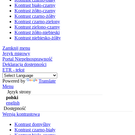
Kontrast biało-czarny
Kontrast żółto-czarny
Kontrast czarno-żółty
Kontrast czarno-zielony
Kontrast zielono-czarny
Kontrast żółto-niebieski
Kontrast niebiesko-żółty
Zamknij menu
Język migowy
Portal Niepełnosprawność
Deklaracja dostępności
ETR - tekst
Powered by
Translate
Menu
Język strony
polski
english
Dostępność
Wersja kontrastowa
Kontrast domyślny
Kontrast czarno-biały