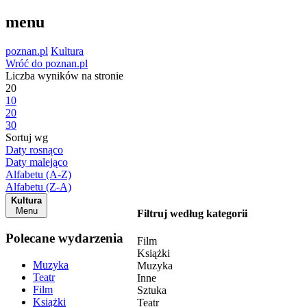
menu
poznan.pl
Kultura
Wróć do poznan.pl
Liczba wyników na stronie
20
10
20
30
Sortuj wg
Daty rosnąco
Daty malejąco
Alfabetu (A-Z)
Alfabetu (Z-A)
Kultura
Menu
Filtruj według kategorii
Polecane wydarzenia
Film
Książki
Muzyka
Muzyka
Teatr
Inne
Film
Sztuka
Książki
Teatr