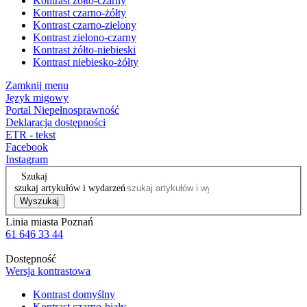
Kontrast żółto-czarny
Kontrast czarno-żółty
Kontrast czarno-zielony
Kontrast zielono-czarny
Kontrast żółto-niebieski
Kontrast niebiesko-żółty
Zamknij menu
Język migowy
Portal Niepełnosprawność
Deklaracja dostępności
ETR - tekst
Facebook
Instagram
Szukaj
szukaj artykułów i wydarzeń
Wyszukaj
Linia miasta Poznań
61 646 33 44
Dostępność
Wersja kontrastowa
Kontrast domyślny
Kontrast czarno-biały