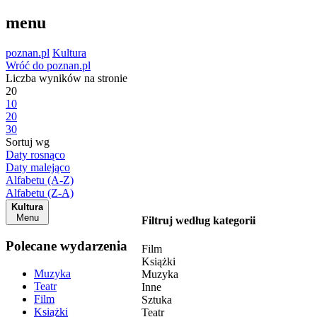
menu
poznan.pl
Kultura
Wróć do poznan.pl
Liczba wyników na stronie
20
10
20
30
Sortuj wg
Daty rosnąco
Daty malejąco
Alfabetu (A-Z)
Alfabetu (Z-A)
Kultura
Menu
Filtruj według kategorii
Polecane wydarzenia
Film
Książki
Muzyka
Muzyka
Teatr
Inne
Film
Sztuka
Książki
Teatr