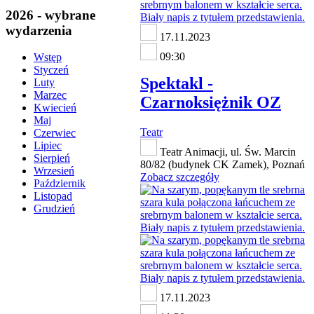
2026 - wybrane
wydarzenia
17.11.2023
09:30
Wstęp
Styczeń
Spektakl -
Luty
Marzec
Czarnoksiężnik OZ
Kwiecień
Maj
Teatr
Czerwiec
Lipiec
Teatr Animacji, ul. Św. Marcin
Sierpień
80/82 (budynek CK Zamek), Poznań
Wrzesień
Zobacz szczegóły
Październik
Listopad
Grudzień
17.11.2023