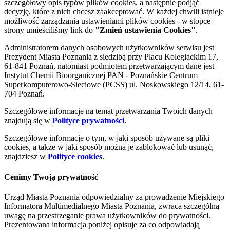
szczegółowy opis typów plików cookies, a następnie podjąć
decyzję, które z nich chcesz zaakceptować. W każdej chwili istnieje
możliwość zarządzania ustawieniami plików cookies - w stopce
strony umieściliśmy link do
"Zmień ustawienia Cookies"
.
Administratorem danych osobowych użytkowników serwisu jest
Prezydent Miasta Poznania z siedzibą przy Placu Kolegiackim 17,
61-841 Poznań, natomiast podmiotem przetwarzającym dane jest
Instytut Chemii Bioorganicznej PAN - Poznańskie Centrum
Superkomputerowo-Sieciowe (PCSS) ul. Noskowskiego 12/14, 61-
704 Poznań.
Szczegółowe informacje na temat przetwarzania Twoich danych
znajdują się w
Polityce prywatności
.
Szczegółowe informacje o tym, w jaki sposób używane są pliki
cookies, a także w jaki sposób można je zablokować lub usunąć,
znajdziesz w
Polityce cookies
.
Cenimy Twoją prywatność
Urząd Miasta Poznania odpowiedzialny za prowadzenie Miejskiego
Informatora Multimedialnego Miasta Poznania, zwraca szczególną
uwagę na przestrzeganie prawa użytkowników do prywatności.
Prezentowana informacja poniżej opisuje za co odpowiadają