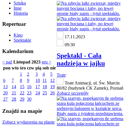
Sztuka
Inne
Historia
Repertuar
Kino
17.11.2023
Spektakle
09:30
Kalendarium
Spektakl - Cała
nadzieja w jajku
< paź
Listopad 2023
gru >
pon
wto
śro
czw
pią
sob
nie
1
2
3
4
5
Teatr
6
7
8
9
10
11
12
Teatr Animacji, ul. Św. Marcin
13
14
15
16
17
18
19
80/82 (budynek CK Zamek), Poznań
20
21
22
23
24
25
26
Zobacz szczegóły
27
28
29
30
Znajdź na mapie
Zobacz wydarzenia na planie