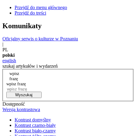
Przejdź do menu głównego
Przejdź do treści
Komunikaty
Oficjalny serwis o kulturze w Poznaniu
|
PL
polski
english
szukaj artykułów i wydarzeń
wpisz
frazę
wpisz frazę
Wyszukaj
Dostępność
Wersja kontrastowa
Kontrast domyślny
Kontrast czarno-biały
Kontrast biało-czarny