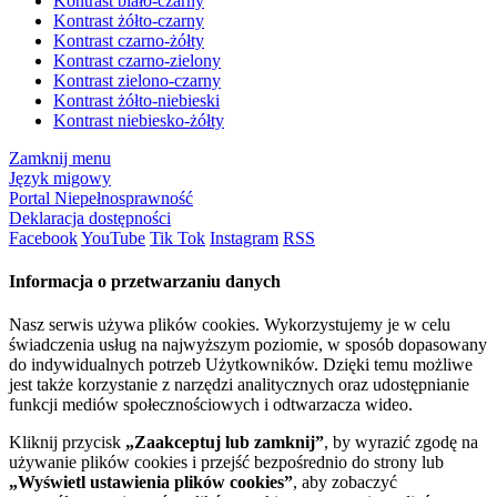
Kontrast biało-czarny
Kontrast żółto-czarny
Kontrast czarno-żółty
Kontrast czarno-zielony
Kontrast zielono-czarny
Kontrast żółto-niebieski
Kontrast niebiesko-żółty
Zamknij menu
Język migowy
Portal Niepełnosprawność
Deklaracja dostępności
Facebook
YouTube
Tik Tok
Instagram
RSS
Informacja o przetwarzaniu danych
Nasz serwis używa plików cookies. Wykorzystujemy je w celu
świadczenia usług na najwyższym poziomie, w sposób dopasowany
do indywidualnych potrzeb Użytkowników. Dzięki temu możliwe
jest także korzystanie z narzędzi analitycznych oraz udostępnianie
funkcji mediów społecznościowych i odtwarzacza wideo.
Kliknij przycisk
„Zaakceptuj lub zamknij”
, by wyrazić zgodę na
używanie plików cookies i przejść bezpośrednio do strony lub
„Wyświetl ustawienia plików cookies”
, aby zobaczyć