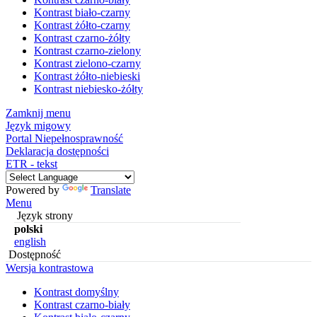
Kontrast biało-czarny
Kontrast żółto-czarny
Kontrast czarno-żółty
Kontrast czarno-zielony
Kontrast zielono-czarny
Kontrast żółto-niebieski
Kontrast niebiesko-żółty
Zamknij menu
Język migowy
Portal Niepełnosprawność
Deklaracja dostępności
ETR - tekst
Powered by
Translate
Menu
Język strony
polski
english
Dostępność
Wersja kontrastowa
Kontrast domyślny
Kontrast czarno-biały