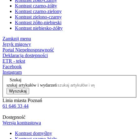
Kontrast żółto-czarny
Kontrast czarno-żółty
Kontrast czarno-zielony
Kontrast zielono-czarny
Kontrast żółto-niebieski
Kontrast niebiesko-żółty
Zamknij menu
Język migowy
Portal Niepełnosprawność
Deklaracja dostępności
ETR - tekst
Facebook
Instagram
Szukaj
szukaj artykułów i wydarzeń
Wyszukaj
Linia miasta Poznań
61 646 33 44
Dostępność
Wersja kontrastowa
Kontrast domyślny
Kontrast czarno-biały