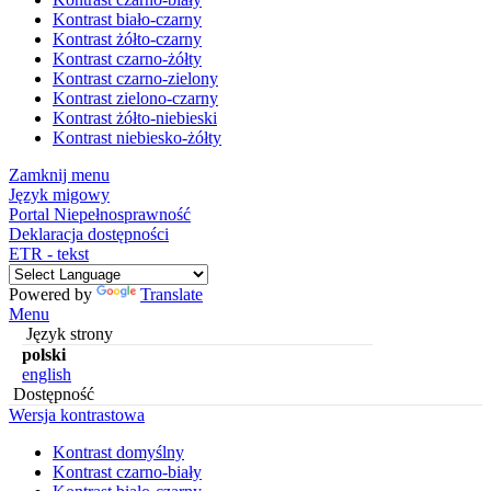
Kontrast biało-czarny
Kontrast żółto-czarny
Kontrast czarno-żółty
Kontrast czarno-zielony
Kontrast zielono-czarny
Kontrast żółto-niebieski
Kontrast niebiesko-żółty
Zamknij menu
Język migowy
Portal Niepełnosprawność
Deklaracja dostępności
ETR - tekst
Powered by
Translate
Menu
Język strony
polski
english
Dostępność
Wersja kontrastowa
Kontrast domyślny
Kontrast czarno-biały