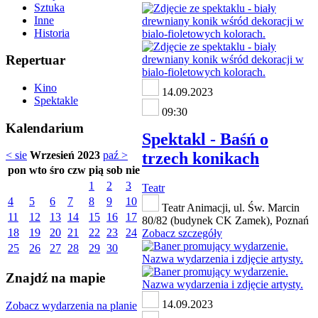
Sztuka
Inne
Historia
Repertuar
Kino
14.09.2023
Spektakle
09:30
Kalendarium
Spektakl - Baśń o
trzech konikach
< sie
Wrzesień 2023
paź >
pon
wto
śro
czw
pią
sob
nie
1
2
3
Teatr
4
5
6
7
8
9
10
Teatr Animacji, ul. Św. Marcin
11
12
13
14
15
16
17
80/82 (budynek CK Zamek), Poznań
18
19
20
21
22
23
24
Zobacz szczegóły
25
26
27
28
29
30
Znajdź na mapie
14.09.2023
Zobacz wydarzenia na planie