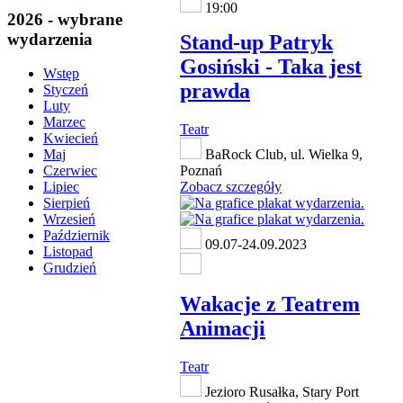
19:00
2026 - wybrane
wydarzenia
Stand-up Patryk
Gosiński - Taka jest
Wstęp
prawda
Styczeń
Luty
Marzec
Teatr
Kwiecień
BaRock Club, ul. Wielka 9,
Maj
Poznań
Czerwiec
Zobacz szczegóły
Lipiec
Sierpień
Wrzesień
Październik
09.07-24.09.2023
Listopad
Grudzień
Wakacje z Teatrem
Animacji
Teatr
Jezioro Rusałka, Stary Port