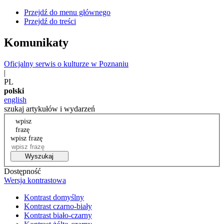
Przejdź do menu głównego
Przejdź do treści
Komunikaty
Oficjalny serwis o kulturze w Poznaniu
|
PL
polski
english
szukaj artykułów i wydarzeń
wpisz
frazę
wpisz frazę
Wyszukaj
Dostępność
Wersja kontrastowa
Kontrast domyślny
Kontrast czarno-biały
Kontrast biało-czarny