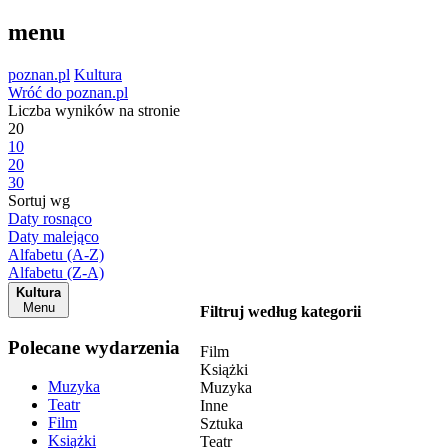
menu
poznan.pl
Kultura
Wróć do poznan.pl
Liczba wyników na stronie
20
10
20
30
Sortuj wg
Daty rosnąco
Daty malejąco
Alfabetu (A-Z)
Alfabetu (Z-A)
Kultura
Menu
Filtruj według kategorii
Polecane wydarzenia
Film
Książki
Muzyka
Muzyka
Teatr
Inne
Film
Sztuka
Książki
Teatr