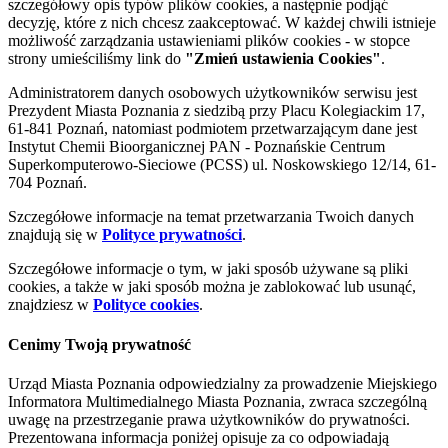
szczegółowy opis typów plików cookies, a następnie podjąć
decyzję, które z nich chcesz zaakceptować. W każdej chwili istnieje
możliwość zarządzania ustawieniami plików cookies - w stopce
strony umieściliśmy link do
"Zmień ustawienia Cookies"
.
Administratorem danych osobowych użytkowników serwisu jest
Prezydent Miasta Poznania z siedzibą przy Placu Kolegiackim 17,
61-841 Poznań, natomiast podmiotem przetwarzającym dane jest
Instytut Chemii Bioorganicznej PAN - Poznańskie Centrum
Superkomputerowo-Sieciowe (PCSS) ul. Noskowskiego 12/14, 61-
704 Poznań.
Szczegółowe informacje na temat przetwarzania Twoich danych
znajdują się w
Polityce prywatności
.
Szczegółowe informacje o tym, w jaki sposób używane są pliki
cookies, a także w jaki sposób można je zablokować lub usunąć,
znajdziesz w
Polityce cookies
.
Cenimy Twoją prywatność
Urząd Miasta Poznania odpowiedzialny za prowadzenie Miejskiego
Informatora Multimedialnego Miasta Poznania, zwraca szczególną
uwagę na przestrzeganie prawa użytkowników do prywatności.
Prezentowana informacja poniżej opisuje za co odpowiadają