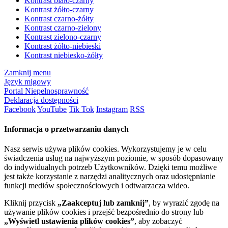
Kontrast biało-czarny
Kontrast żółto-czarny
Kontrast czarno-żółty
Kontrast czarno-zielony
Kontrast zielono-czarny
Kontrast żółto-niebieski
Kontrast niebiesko-żółty
Zamknij menu
Język migowy
Portal Niepełnosprawność
Deklaracja dostępności
Facebook
YouTube
Tik Tok
Instagram
RSS
Informacja o przetwarzaniu danych
Nasz serwis używa plików cookies. Wykorzystujemy je w celu
świadczenia usług na najwyższym poziomie, w sposób dopasowany
do indywidualnych potrzeb Użytkowników. Dzięki temu możliwe
jest także korzystanie z narzędzi analitycznych oraz udostępnianie
funkcji mediów społecznościowych i odtwarzacza wideo.
Kliknij przycisk
„Zaakceptuj lub zamknij”
, by wyrazić zgodę na
używanie plików cookies i przejść bezpośrednio do strony lub
„Wyświetl ustawienia plików cookies”
, aby zobaczyć