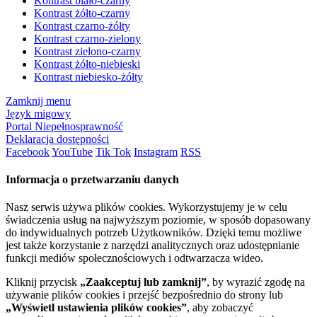
Kontrast biało-czarny
Kontrast żółto-czarny
Kontrast czarno-żółty
Kontrast czarno-zielony
Kontrast zielono-czarny
Kontrast żółto-niebieski
Kontrast niebiesko-żółty
Zamknij menu
Język migowy
Portal Niepełnosprawność
Deklaracja dostępności
Facebook
YouTube
Tik Tok
Instagram
RSS
Informacja o przetwarzaniu danych
Nasz serwis używa plików cookies. Wykorzystujemy je w celu
świadczenia usług na najwyższym poziomie, w sposób dopasowany
do indywidualnych potrzeb Użytkowników. Dzięki temu możliwe
jest także korzystanie z narzędzi analitycznych oraz udostępnianie
funkcji mediów społecznościowych i odtwarzacza wideo.
Kliknij przycisk
„Zaakceptuj lub zamknij”
, by wyrazić zgodę na
używanie plików cookies i przejść bezpośrednio do strony lub
„Wyświetl ustawienia plików cookies”
, aby zobaczyć