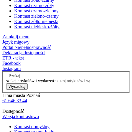
Kontrast żółto-czarny
Kontrast czarno-żółty
Kontrast czarno-zielony
Kontrast zielono-czarny
Kontrast żółto-niebieski
Kontrast niebiesko-żółty
Zamknij menu
Język migowy
Portal Niepełnosprawność
Deklaracja dostępności
ETR - tekst
Facebook
Instagram
Szukaj
szukaj artykułów i wydarzeń
Wyszukaj
Linia miasta Poznań
61 646 33 44
Dostępność
Wersja kontrastowa
Kontrast domyślny
Kontrast czarno-biały