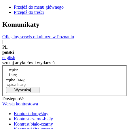
Przejdź do menu głównego
Przejdź do treści
Komunikaty
Oficjalny serwis o kulturze w Poznaniu
|
PL
polski
english
szukaj artykułów i wydarzeń
wpisz
frazę
wpisz frazę
Wyszukaj
Dostępność
Wersja kontrastowa
Kontrast domyślny
Kontrast czarno-biały
Kontrast biało-czarny