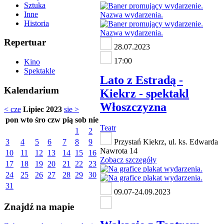
Sztuka
Inne
Historia
Repertuar
28.07.2023
17:00
Kino
Spektakle
Lato z Estradą -
Kalendarium
Kiekrz - spektakl
Włoszczyzna
< cze
Lipiec 2023
sie >
pon
wto
śro
czw
pią
sob
nie
Teatr
1
2
3
4
5
6
7
8
9
Przystań Kiekrz, ul. ks. Edwarda
Nawrota 14
10
11
12
13
14
15
16
Zobacz szczegóły
17
18
19
20
21
22
23
24
25
26
27
28
29
30
31
09.07-24.09.2023
Znajdź na mapie