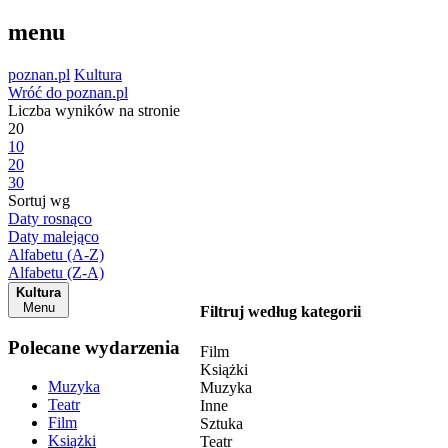
menu
poznan.pl
Kultura
Wróć do poznan.pl
Liczba wyników na stronie
20
10
20
30
Sortuj wg
Daty rosnąco
Daty malejąco
Alfabetu (A-Z)
Alfabetu (Z-A)
Kultura
Menu
Filtruj według kategorii
Polecane wydarzenia
Film
Książki
Muzyka
Muzyka
Teatr
Inne
Film
Sztuka
Książki
Teatr