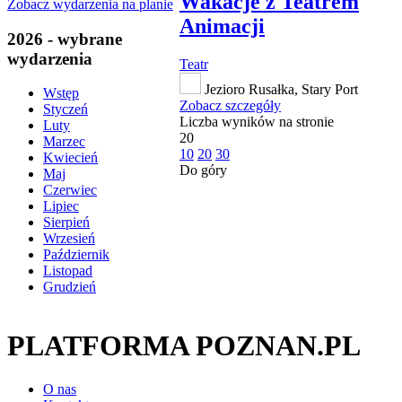
Wakacje z Teatrem
Zobacz wydarzenia na planie
Animacji
2026 - wybrane
wydarzenia
Teatr
Jezioro Rusałka, Stary Port
Wstęp
Zobacz szczegóły
Styczeń
Liczba wyników na stronie
Luty
20
Marzec
10
20
30
Kwiecień
Do góry
Maj
Czerwiec
Lipiec
Sierpień
Wrzesień
Październik
Listopad
Grudzień
PLATFORMA POZNAN.PL
O nas