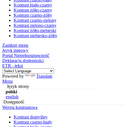
Kontrast biało-czarny
Kontrast żółto-czarny
Kontrast czarno-żółty
Kontrast czarno-zielony
Kontrast zielono-czarny
Kontrast żółto-niebieski
Kontrast niebiesko-żółty
Zamknij menu
Język migowy
Portal Niepełnosprawność
Deklaracja dostępności
ETR - tekst
Powered by
Translate
Menu
Język strony
polski
english
Dostępność
Wersja kontrastowa
Kontrast domyślny
Kontrast czarno-biały