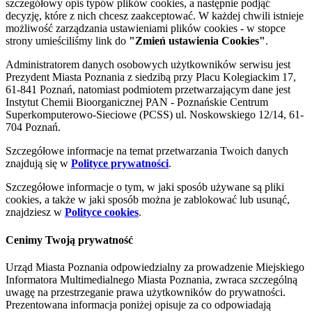
szczegółowy opis typów plików cookies, a następnie podjąć
decyzję, które z nich chcesz zaakceptować. W każdej chwili istnieje
możliwość zarządzania ustawieniami plików cookies - w stopce
strony umieściliśmy link do
"Zmień ustawienia Cookies"
.
Administratorem danych osobowych użytkowników serwisu jest
Prezydent Miasta Poznania z siedzibą przy Placu Kolegiackim 17,
61-841 Poznań, natomiast podmiotem przetwarzającym dane jest
Instytut Chemii Bioorganicznej PAN - Poznańskie Centrum
Superkomputerowo-Sieciowe (PCSS) ul. Noskowskiego 12/14, 61-
704 Poznań.
Szczegółowe informacje na temat przetwarzania Twoich danych
znajdują się w
Polityce prywatności
.
Szczegółowe informacje o tym, w jaki sposób używane są pliki
cookies, a także w jaki sposób można je zablokować lub usunąć,
znajdziesz w
Polityce cookies
.
Cenimy Twoją prywatność
Urząd Miasta Poznania odpowiedzialny za prowadzenie Miejskiego
Informatora Multimedialnego Miasta Poznania, zwraca szczególną
uwagę na przestrzeganie prawa użytkowników do prywatności.
Prezentowana informacja poniżej opisuje za co odpowiadają