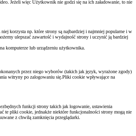
eo. Jeżeli więc Użytkownik nie godzi się na ich załadowanie, to nie
niej korzysta np. które strony są najbardziej i najmniej popularne i w
żemy ulepszać zawartość i wydajność strony i uczynić ją bardziej
 na komputerze lub urządzeniu użytkownika.
dokonanych przez niego wyborów (takich jak język, wyrażone zgody)
wania witryny po zalogowaniu się.Pliki cookie wpływające na
ezbędnych funkcji strony takich jak logowanie, ustawienia
 te pliki cookie, jednakże niektóre funkcjonalności strony mogą nie
suwane z chwilą zamknięcia przeglądarki.