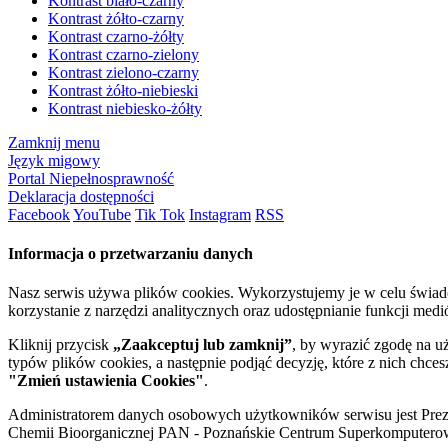
Kontrast biało-czarny
Kontrast żółto-czarny
Kontrast czarno-żółty
Kontrast czarno-zielony
Kontrast zielono-czarny
Kontrast żółto-niebieski
Kontrast niebiesko-żółty
Zamknij menu
Język migowy
Portal Niepełnosprawność
Deklaracja dostępności
Facebook
YouTube
Tik Tok
Instagram
RSS
Informacja o przetwarzaniu danych
Nasz serwis używa plików cookies. Wykorzystujemy je w celu świa
korzystanie z narzędzi analitycznych oraz udostępnianie funkcji me
Kliknij przycisk
„Zaakceptuj lub zamknij”
, by wyrazić zgodę na u
typów plików cookies, a następnie podjąć decyzję, które z nich chce
"Zmień ustawienia Cookies"
.
Administratorem danych osobowych użytkowników serwisu jest Prezyd
Chemii Bioorganicznej PAN - Poznańskie Centrum Superkomputerow