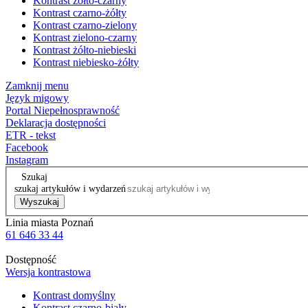
Kontrast żółto-czarny
Kontrast czarno-żółty
Kontrast czarno-zielony
Kontrast zielono-czarny
Kontrast żółto-niebieski
Kontrast niebiesko-żółty
Zamknij menu
Język migowy
Portal Niepełnosprawność
Deklaracja dostępności
ETR - tekst
Facebook
Instagram
Szukaj
szukaj artykułów i wydarzeń
Wyszukaj
Linia miasta Poznań
61 646 33 44
Dostępność
Wersja kontrastowa
Kontrast domyślny
Kontrast czarno-biały