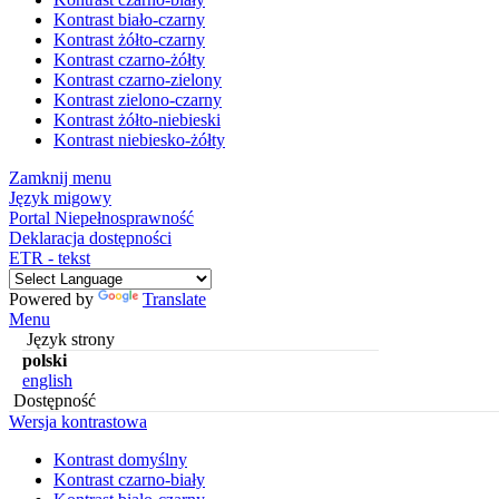
Kontrast biało-czarny
Kontrast żółto-czarny
Kontrast czarno-żółty
Kontrast czarno-zielony
Kontrast zielono-czarny
Kontrast żółto-niebieski
Kontrast niebiesko-żółty
Zamknij menu
Język migowy
Portal Niepełnosprawność
Deklaracja dostępności
ETR - tekst
Powered by
Translate
Menu
Język strony
polski
english
Dostępność
Wersja kontrastowa
Kontrast domyślny
Kontrast czarno-biały