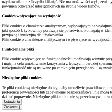
użytkownika oraz liczydło kliknięć. Nie ma możliwości wyłączenia t
powinien odtwarzać udostępnionych na stronie wideo filmów.
Cookies wpływające na wydajność
Pliki cookies o charakterze analitycznym, wpływającym na wydajność zb
jaki sposób Użytkownicy poruszają się po serwisie. Pomagają w ide
przyjazną i intuicyjną dla użytkownika.
Pliki cookie o charakterze analitycznym i wpływające na wydajność
Funkcjonalne pliki
Pliki cookie wpływające na funkcjonalność umożliwiają witrynie p
i mają na celu umożliwienie korzystania z lepszych i bardziej sperso
funkcjonalność nie są usuwane po zamknięciu przeglądarki i są trw
Niezbędne pliki cookies
Te pliki cookie są niezbędne do tego, aby umożliwić prawidłowe poru
preferencji prywatności lub zapewnienie bezpieczeństwa i nie mogą b
działać poprawnie. Niezbędne pliki cookie nie są przechowywane w 
Ustawienia
Zaakceptuj