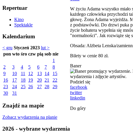
Repertuar
W życiu Adama wszystko miało sw
każdego człowieka przychodzi tak
głowę. Żona Adama wyjeżdża. Mie
Kino
z podstawówki. Do drzwi puka pr
Spektakle
życie bohatera wypełnia się mnó
"normalności". Jak rozwiąże się
Kalendarium
Obsada: Alżbeta Lenska/zamienn
< gru
Styczeń 2023
lut >
pon
wto
śro
czw
pią
sob
nie
Bilety w cenie 80 zł.
1
Baner
2
3
4
5
6
7
8
9
10
11
12
13
14
15
16
17
18
19
20
21
22
Podziel się
23
24
25
26
27
28
29
facebook
twitter
30
31
linkedin
Znajdź na mapie
Do góry
Zobacz wydarzenia na planie
2026 - wybrane wydarzenia