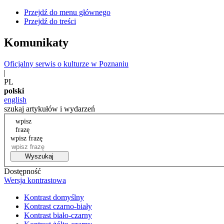
Przejdź do menu głównego
Przejdź do treści
Komunikaty
Oficjalny serwis o kulturze w Poznaniu
|
PL
polski
english
szukaj artykułów i wydarzeń
wpisz
frazę
wpisz frazę
Wyszukaj
Dostępność
Wersja kontrastowa
Kontrast domyślny
Kontrast czarno-biały
Kontrast biało-czarny