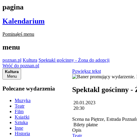
pagina
Kalendarium
Pominąłeś menu
menu
poznan.pl
Kultura
Spektakl gościnny - Żona do adopcji
Wróć do poznan.pl
Powiększ tekst
Kultura
Menu
Polecane wydarzenia
Spektakl gościnny - 
Muzyka
20.01.2023
Teatr
20:30
Film
Książki
Scena na Piętrze, Estrada Poznań
Sztuka
Bilety płatne
Inne
Opis
Historia
Teatr