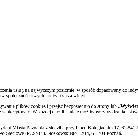
dczenia usług na najwyższym poziomie, w sposób dopasowany do indy
diów społecznościowych i odtwarzacza wideo.
żywanie plików cookies i przejść bezpośrednio do strony lub
„Wyświetl
sz zaakceptować. W każdej chwili istnieje możliwość zarządzania ustaw
ent Miasta Poznania z siedzibą przy Placu Kolegiackim 17, 61-841 P
o-Sieciowe (PCSS) ul. Noskowskiego 12/14, 61-704 Poznań.