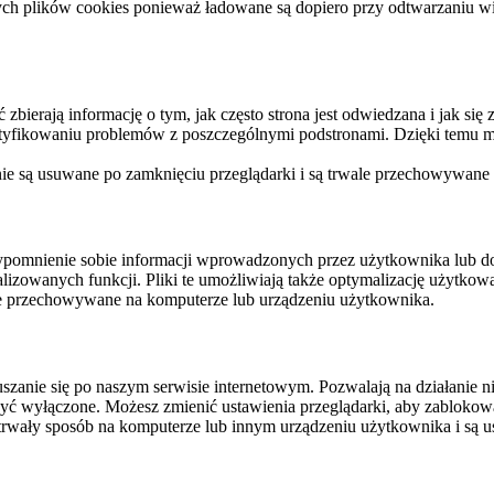
ych plików cookies ponieważ ładowane są dopiero przy odtwarzaniu wid
ierają informację o tym, jak często strona jest odwiedzana i jak się z 
ntyfikowaniu problemów z poszczególnymi podstronami. Dzięki temu mo
 nie są usuwane po zamknięciu przeglądarki i są trwale przechowywane
rzypomnienie sobie informacji wprowadzonych przez użytkownika lub 
nalizowanych funkcji. Pliki te umożliwiają także optymalizację użytko
ale przechowywane na komputerze lub urządzeniu użytkownika.
szanie się po naszym serwisie internetowym. Pozwalają na działanie ni
yć wyłączone. Możesz zmienić ustawienia przeglądarki, aby zablokować
trwały sposób na komputerze lub innym urządzeniu użytkownika i są u