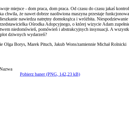
oje miejsce - dom praca, dom praca. Od czasu do czasu jakaś kontro
a chwila, że nawet dobrze naoliwiona maszyna przestaje funkcjonować
szkanie nawiedza natrętny domokrążca i wróżbita. Niespodziewanie p
zedstawicielka Ośrodka Adopcyjnego, o której wizycie Adam zupełni
stwem niedomówień, pomówień i abstrakcyjnych insynuacji. A wszystk
 splot dziwnych wydarzeń?
ie Olga Borys, Marek Pituch, Jakub Wons/zamiennie Michał Rolnicki
Pobierz baner (PNG, 142,23 kB)