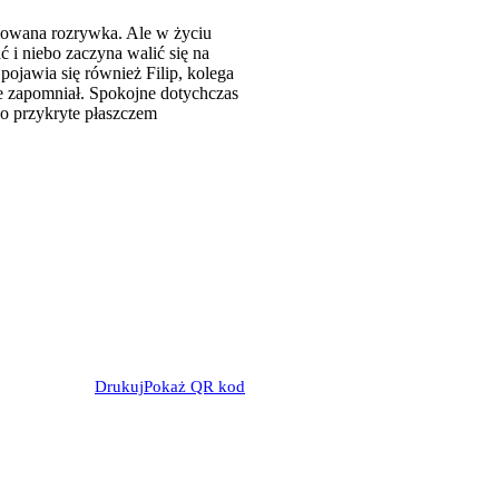
lowana rozrywka. Ale w życiu
 i niebo zaczyna walić się na
ojawia się również Filip, kolega
e zapomniał. Spokojne dotychczas
o przykryte płaszczem
Drukuj
Pokaż QR kod