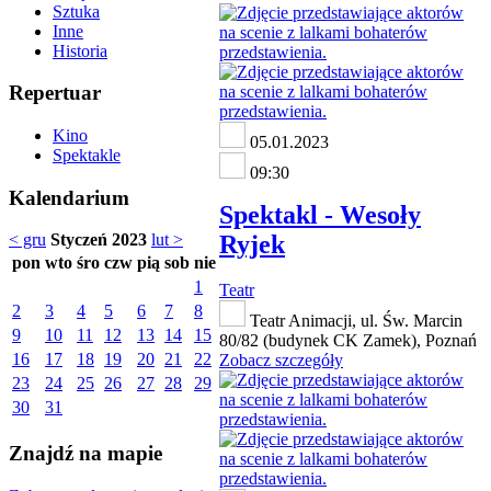
Sztuka
Inne
Historia
Repertuar
Kino
05.01.2023
Spektakle
09:30
Kalendarium
Spektakl - Wesoły
Ryjek
< gru
Styczeń 2023
lut >
pon
wto
śro
czw
pią
sob
nie
1
Teatr
2
3
4
5
6
7
8
Teatr Animacji, ul. Św. Marcin
9
10
11
12
13
14
15
80/82 (budynek CK Zamek), Poznań
16
17
18
19
20
21
22
Zobacz szczegóły
23
24
25
26
27
28
29
30
31
Znajdź na mapie