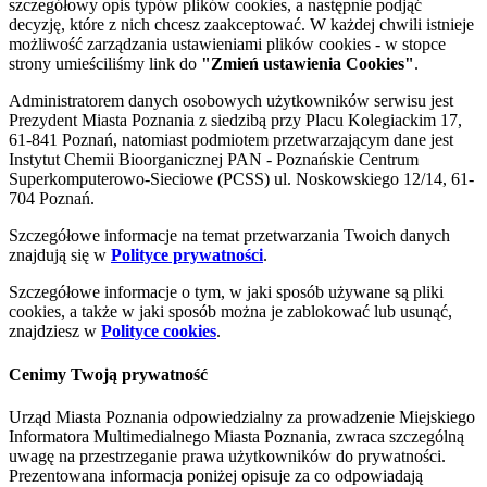
szczegółowy opis typów plików cookies, a następnie podjąć
decyzję, które z nich chcesz zaakceptować. W każdej chwili istnieje
możliwość zarządzania ustawieniami plików cookies - w stopce
strony umieściliśmy link do
"Zmień ustawienia Cookies"
.
Administratorem danych osobowych użytkowników serwisu jest
Prezydent Miasta Poznania z siedzibą przy Placu Kolegiackim 17,
61-841 Poznań, natomiast podmiotem przetwarzającym dane jest
Instytut Chemii Bioorganicznej PAN - Poznańskie Centrum
Superkomputerowo-Sieciowe (PCSS) ul. Noskowskiego 12/14, 61-
704 Poznań.
Szczegółowe informacje na temat przetwarzania Twoich danych
znajdują się w
Polityce prywatności
.
Szczegółowe informacje o tym, w jaki sposób używane są pliki
cookies, a także w jaki sposób można je zablokować lub usunąć,
znajdziesz w
Polityce cookies
.
Cenimy Twoją prywatność
Urząd Miasta Poznania odpowiedzialny za prowadzenie Miejskiego
Informatora Multimedialnego Miasta Poznania, zwraca szczególną
uwagę na przestrzeganie prawa użytkowników do prywatności.
Prezentowana informacja poniżej opisuje za co odpowiadają