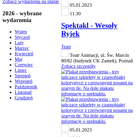
Zobacz wydarzenia na planie
05.01.2023
2026 - wybrane
11:30
wydarzenia
Spektakl - Wesoły
Wstęp
Ryjek
Styczeń
Luty
Teatr
Marzec
Kwiecień
Teatr Animacji, ul. Św. Marcin
Maj
80/82 (budynek CK Zamek), Poznań
Czerwiec
Zobacz szczegóły
Lipiec
Sierpień
Wrzesień
Październik
Listopad
Grudzień
05.01.2023