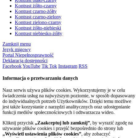
Kontrast biało-czarny
Kontrast żółto-czarny
Kontrast czarno-żółty
Kontrast czarno-zielony
Kontrast zielono-czarny
Kontrast żółto-niebieski
Kontrast niebiesko-żółty
Zamknij menu
Język migowy
Portal Niepełnosprawność
Deklaracja dostępności
Facebook
YouTube
Tik Tok
Instagram
RSS
Informacja o przetwarzaniu danych
Nasz serwis używa plików cookies. Wykorzystujemy je w celu
świadczenia usług na najwyższym poziomie, w sposób dopasowany
do indywidualnych potrzeb Użytkowników. Dzięki temu możliwe
jest także korzystanie z narzędzi analitycznych oraz udostępnianie
funkcji mediów społecznościowych i odtwarzacza wideo.
Kliknij przycisk
„Zaakceptuj lub zamknij”
, by wyrazić zgodę na
używanie plików cookies i przejść bezpośrednio do strony lub
„Wyświetl ustawienia plików cookies”
, aby zobaczyć