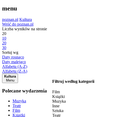
menu
poznan.pl
Kultura
Wróć do poznan.pl
Liczba wyników na stronie
20
10
20
30
Sortuj wg
Daty rosnąco
Daty malejąco
Alfabetu (A-Z)
Alfabetu (Z-A)
Kultura
Menu
Filtruj według kategorii
Polecane wydarzenia
Film
Książki
Muzyka
Muzyka
Teatr
Inne
Film
Sztuka
Książki
Teatr