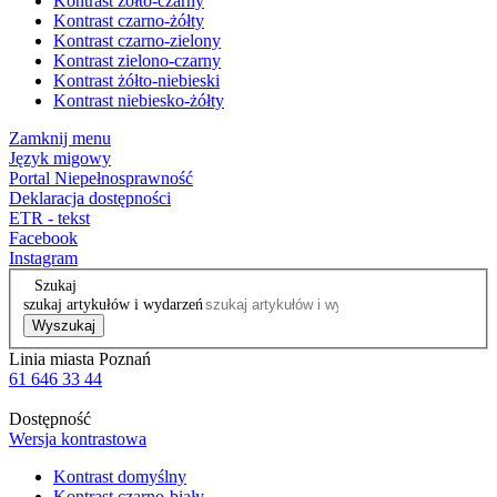
Kontrast żółto-czarny
Kontrast czarno-żółty
Kontrast czarno-zielony
Kontrast zielono-czarny
Kontrast żółto-niebieski
Kontrast niebiesko-żółty
Zamknij menu
Język migowy
Portal Niepełnosprawność
Deklaracja dostępności
ETR - tekst
Facebook
Instagram
Szukaj
szukaj artykułów i wydarzeń
Wyszukaj
Linia miasta Poznań
61 646 33 44
Dostępność
Wersja kontrastowa
Kontrast domyślny
Kontrast czarno-biały