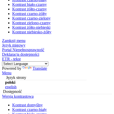
Kontrast biało-czarny
Kontrast żółto-czarny
Kontrast czarno-żółty
Kontrast czarno-zielony
Kontrast zielono-czarny
Kontrast żółto-niebieski
Kontrast niebiesko-żółty
Zamknij menu
Język migowy
Portal Niepełnosprawność
Deklaracja dostępności
ETR - tekst
Powered by
Translate
Menu
Język strony
polski
english
Dostępność
Wersja kontrastowa
Kontrast domyślny
Kontrast czarno-biały