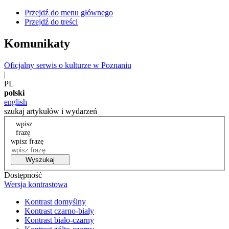
Przejdź do menu głównego
Przejdź do treści
Komunikaty
Oficjalny serwis o kulturze w Poznaniu
|
PL
polski
english
szukaj artykułów i wydarzeń
wpisz
frazę
wpisz frazę
Wyszukaj
Dostępność
Wersja kontrastowa
Kontrast domyślny
Kontrast czarno-biały
Kontrast biało-czarny