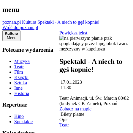
menu
poznan.pl
Kultura
Spektakl - A niech to gęś kopnie!
Wróć do poznan.pl
Powiększ tekst
Kultura
Menu
Polecane wydarzenia
Spektakl - A niech to
Muzyka
Teatr
gęś kopnie!
Film
Książki
17.01.2023
Sztuka
11:30
Inne
Historia
Teatr Animacji, ul. Św. Marcin 80/82
(budynek CK Zamek), Poznań
Repertuar
Zobacz na mapie
Bilety płatne
Kino
Opis
Spektakle
Teatr