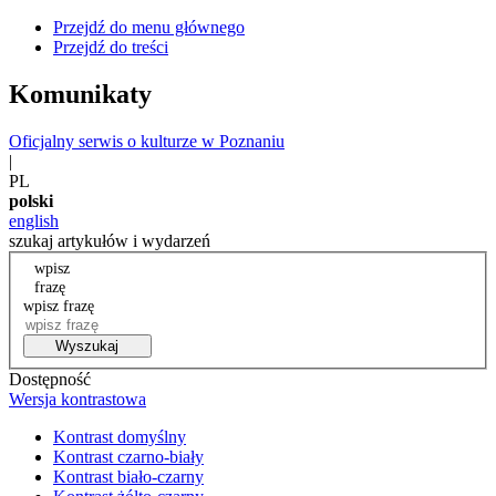
Przejdź do menu głównego
Przejdź do treści
Komunikaty
Oficjalny serwis o kulturze w Poznaniu
|
PL
polski
english
szukaj artykułów i wydarzeń
wpisz
frazę
wpisz frazę
Wyszukaj
Dostępność
Wersja kontrastowa
Kontrast domyślny
Kontrast czarno-biały
Kontrast biało-czarny