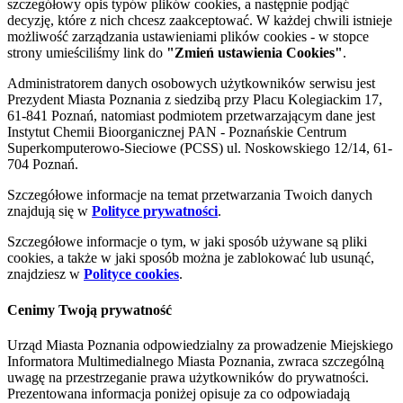
szczegółowy opis typów plików cookies, a następnie podjąć
decyzję, które z nich chcesz zaakceptować. W każdej chwili istnieje
możliwość zarządzania ustawieniami plików cookies - w stopce
strony umieściliśmy link do
"Zmień ustawienia Cookies"
.
Administratorem danych osobowych użytkowników serwisu jest
Prezydent Miasta Poznania z siedzibą przy Placu Kolegiackim 17,
61-841 Poznań, natomiast podmiotem przetwarzającym dane jest
Instytut Chemii Bioorganicznej PAN - Poznańskie Centrum
Superkomputerowo-Sieciowe (PCSS) ul. Noskowskiego 12/14, 61-
704 Poznań.
Szczegółowe informacje na temat przetwarzania Twoich danych
znajdują się w
Polityce prywatności
.
Szczegółowe informacje o tym, w jaki sposób używane są pliki
cookies, a także w jaki sposób można je zablokować lub usunąć,
znajdziesz w
Polityce cookies
.
Cenimy Twoją prywatność
Urząd Miasta Poznania odpowiedzialny za prowadzenie Miejskiego
Informatora Multimedialnego Miasta Poznania, zwraca szczególną
uwagę na przestrzeganie prawa użytkowników do prywatności.
Prezentowana informacja poniżej opisuje za co odpowiadają