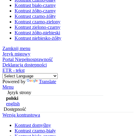
Kontrast biało-czarny
Kontrast żółto-czarny
Kontrast czarno-żółty
Kontrast czarno-zielony
Kontrast zielono-czarny
Kontrast żółto-niebieski
Kontrast niebiesko-żółty
Zamknij menu
Język migowy
Portal Niepełnosprawność
Deklaracja dostępności
ETR - tekst
Powered by
Translate
Menu
Język strony
polski
english
Dostępność
Wersja kontrastowa
Kontrast domyślny
Kontrast czarno-biały