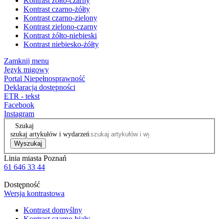
Kontrast żółto-czarny
Kontrast czarno-żółty
Kontrast czarno-zielony
Kontrast zielono-czarny
Kontrast żółto-niebieski
Kontrast niebiesko-żółty
Zamknij menu
Język migowy
Portal Niepełnosprawność
Deklaracja dostępności
ETR - tekst
Facebook
Instagram
Szukaj
szukaj artykułów i wydarzeń
Wyszukaj
Linia miasta Poznań
61 646 33 44
Dostępność
Wersja kontrastowa
Kontrast domyślny
Kontrast czarno-biały