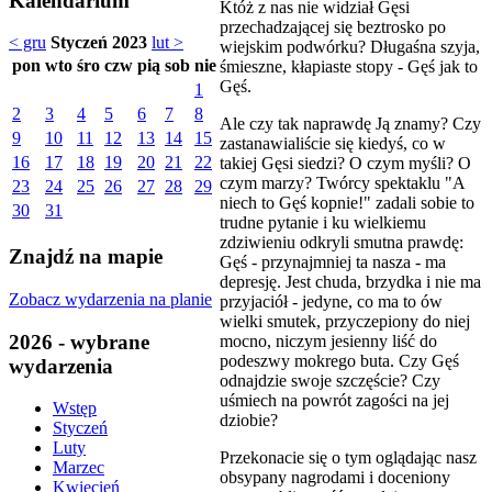
Kalendarium
Któż z nas nie widział Gęsi
przechadzającej się beztrosko po
< gru
Styczeń 2023
lut >
wiejskim podwórku? Długaśna szyja,
pon
wto
śro
czw
pią
sob
nie
śmieszne, kłapiaste stopy - Gęś jak to
Gęś.
1
2
3
4
5
6
7
8
Ale czy tak naprawdę Ją znamy? Czy
9
10
11
12
13
14
15
zastanawialiście się kiedyś, co w
16
17
18
19
20
21
22
takiej Gęsi siedzi? O czym myśli? O
czym marzy? Twórcy spektaklu "A
23
24
25
26
27
28
29
niech to Gęś kopnie!" zadali sobie to
30
31
trudne pytanie i ku wielkiemu
zdziwieniu odkryli smutna prawdę:
Znajdź na mapie
Gęś - przynajmniej ta nasza - ma
depresję. Jest chuda, brzydka i nie ma
Zobacz wydarzenia na planie
przyjaciół - jedyne, co ma to ów
wielki smutek, przyczepiony do niej
2026 - wybrane
mocno, niczym jesienny liść do
podeszwy mokrego buta. Czy Gęś
wydarzenia
odnajdzie swoje szczęście? Czy
uśmiech na powrót zagości na jej
Wstęp
dziobie?
Styczeń
Luty
Przekonacie się o tym oglądając nasz
Marzec
obsypany nagrodami i doceniony
Kwiecień