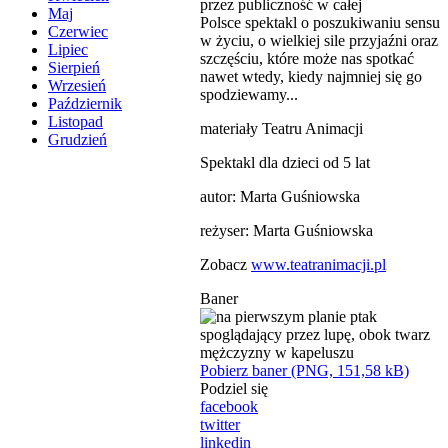
przez publiczność w całej
Maj
Polsce spektakl o poszukiwaniu sensu
Czerwiec
w życiu, o wielkiej sile przyjaźni oraz
Lipiec
szczęściu, które może nas spotkać
Sierpień
nawet wtedy, kiedy najmniej się go
Wrzesień
spodziewamy...
Październik
Listopad
materiały Teatru Animacji
Grudzień
Spektakl dla dzieci od 5 lat
autor: Marta Guśniowska
reżyser: Marta Guśniowska
Zobacz
www.teatranimacji.pl
Baner
Pobierz baner (PNG, 151,58 kB)
Podziel się
facebook
twitter
linkedin