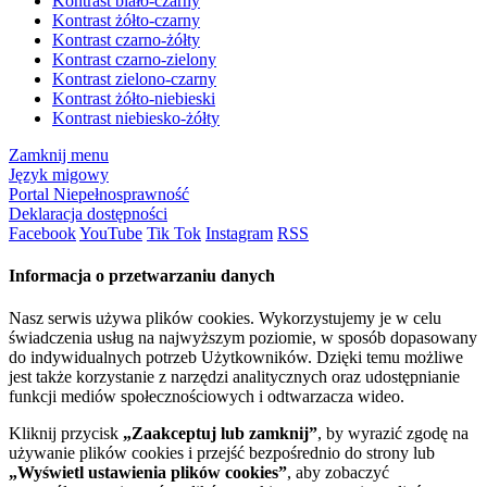
Kontrast biało-czarny
Kontrast żółto-czarny
Kontrast czarno-żółty
Kontrast czarno-zielony
Kontrast zielono-czarny
Kontrast żółto-niebieski
Kontrast niebiesko-żółty
Zamknij menu
Język migowy
Portal Niepełnosprawność
Deklaracja dostępności
Facebook
YouTube
Tik Tok
Instagram
RSS
Informacja o przetwarzaniu danych
Nasz serwis używa plików cookies. Wykorzystujemy je w celu
świadczenia usług na najwyższym poziomie, w sposób dopasowany
do indywidualnych potrzeb Użytkowników. Dzięki temu możliwe
jest także korzystanie z narzędzi analitycznych oraz udostępnianie
funkcji mediów społecznościowych i odtwarzacza wideo.
Kliknij przycisk
„Zaakceptuj lub zamknij”
, by wyrazić zgodę na
używanie plików cookies i przejść bezpośrednio do strony lub
„Wyświetl ustawienia plików cookies”
, aby zobaczyć