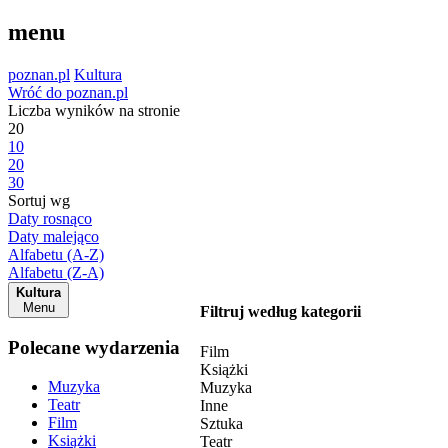
menu
poznan.pl
Kultura
Wróć do poznan.pl
Liczba wyników na stronie
20
10
20
30
Sortuj wg
Daty rosnąco
Daty malejąco
Alfabetu (A-Z)
Alfabetu (Z-A)
Kultura
Menu
Filtruj według kategorii
Polecane wydarzenia
Film
Książki
Muzyka
Muzyka
Teatr
Inne
Film
Sztuka
Książki
Teatr