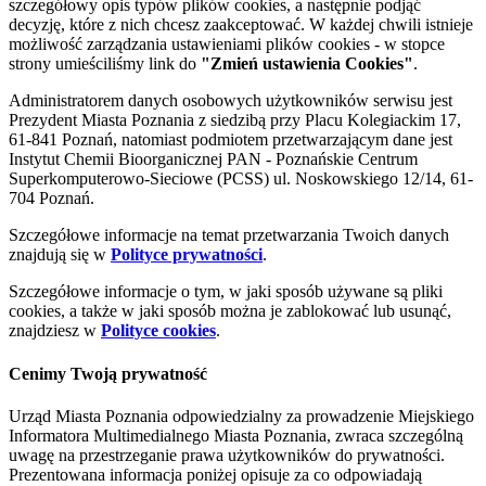
szczegółowy opis typów plików cookies, a następnie podjąć
decyzję, które z nich chcesz zaakceptować. W każdej chwili istnieje
możliwość zarządzania ustawieniami plików cookies - w stopce
strony umieściliśmy link do
"Zmień ustawienia Cookies"
.
Administratorem danych osobowych użytkowników serwisu jest
Prezydent Miasta Poznania z siedzibą przy Placu Kolegiackim 17,
61-841 Poznań, natomiast podmiotem przetwarzającym dane jest
Instytut Chemii Bioorganicznej PAN - Poznańskie Centrum
Superkomputerowo-Sieciowe (PCSS) ul. Noskowskiego 12/14, 61-
704 Poznań.
Szczegółowe informacje na temat przetwarzania Twoich danych
znajdują się w
Polityce prywatności
.
Szczegółowe informacje o tym, w jaki sposób używane są pliki
cookies, a także w jaki sposób można je zablokować lub usunąć,
znajdziesz w
Polityce cookies
.
Cenimy Twoją prywatność
Urząd Miasta Poznania odpowiedzialny za prowadzenie Miejskiego
Informatora Multimedialnego Miasta Poznania, zwraca szczególną
uwagę na przestrzeganie prawa użytkowników do prywatności.
Prezentowana informacja poniżej opisuje za co odpowiadają