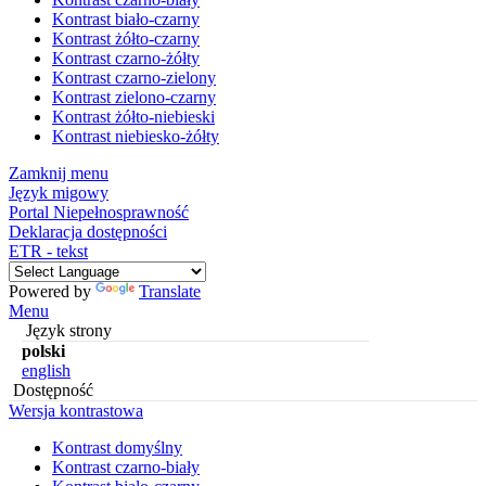
Kontrast biało-czarny
Kontrast żółto-czarny
Kontrast czarno-żółty
Kontrast czarno-zielony
Kontrast zielono-czarny
Kontrast żółto-niebieski
Kontrast niebiesko-żółty
Zamknij menu
Język migowy
Portal Niepełnosprawność
Deklaracja dostępności
ETR - tekst
Powered by
Translate
Menu
Język strony
polski
english
Dostępność
Wersja kontrastowa
Kontrast domyślny
Kontrast czarno-biały