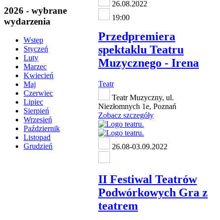
26.08.2022
2026 - wybrane
19:00
wydarzenia
Przedpremiera
Wstęp
spektaklu Teatru
Styczeń
Luty
Muzycznego - Irena
Marzec
Kwiecień
Teatr
Maj
Czerwiec
Teatr Muzyczny, ul.
Lipiec
Niezłomnych 1e, Poznań
Sierpień
Zobacz szczegóły
Wrzesień
Październik
Listopad
Grudzień
26.08-03.09.2022
II Festiwal Teatrów
Podwórkowych Gra z
teatrem