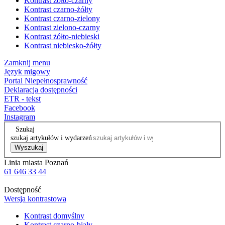
Kontrast żółto-czarny
Kontrast czarno-żółty
Kontrast czarno-zielony
Kontrast zielono-czarny
Kontrast żółto-niebieski
Kontrast niebiesko-żółty
Zamknij menu
Język migowy
Portal Niepełnosprawność
Deklaracja dostępności
ETR - tekst
Facebook
Instagram
Szukaj
szukaj artykułów i wydarzeń
Wyszukaj
Linia miasta Poznań
61 646 33 44
Dostępność
Wersja kontrastowa
Kontrast domyślny
Kontrast czarno-biały