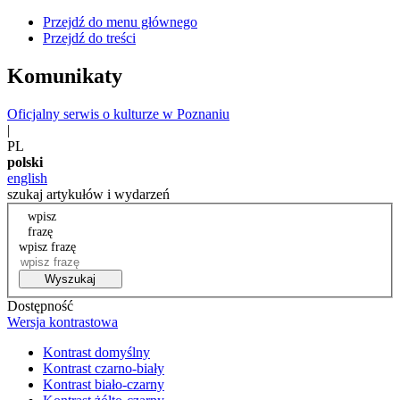
Przejdź do menu głównego
Przejdź do treści
Komunikaty
Oficjalny serwis o kulturze w Poznaniu
|
PL
polski
english
szukaj artykułów i wydarzeń
wpisz
frazę
wpisz frazę
Wyszukaj
Dostępność
Wersja kontrastowa
Kontrast domyślny
Kontrast czarno-biały
Kontrast biało-czarny