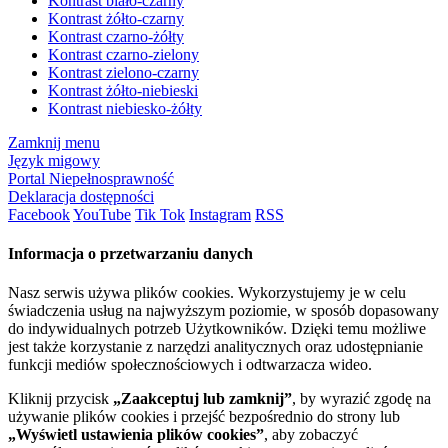
Kontrast biało-czarny
Kontrast żółto-czarny
Kontrast czarno-żółty
Kontrast czarno-zielony
Kontrast zielono-czarny
Kontrast żółto-niebieski
Kontrast niebiesko-żółty
Zamknij menu
Język migowy
Portal Niepełnosprawność
Deklaracja dostępności
Facebook
YouTube
Tik Tok
Instagram
RSS
Informacja o przetwarzaniu danych
Nasz serwis używa plików cookies. Wykorzystujemy je w celu
świadczenia usług na najwyższym poziomie, w sposób dopasowany
do indywidualnych potrzeb Użytkowników. Dzięki temu możliwe
jest także korzystanie z narzędzi analitycznych oraz udostępnianie
funkcji mediów społecznościowych i odtwarzacza wideo.
Kliknij przycisk
„Zaakceptuj lub zamknij”
, by wyrazić zgodę na
używanie plików cookies i przejść bezpośrednio do strony lub
„Wyświetl ustawienia plików cookies”
, aby zobaczyć