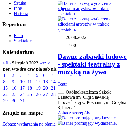
Sztuka
Inne
Historia
Repertuar
Kino
26.08.2022
Spektakle
17:00
Kalendarium
Dawne zabawki ludowe
- spektakl teatralny z
< lip
Sierpień 2022
wrz >
pon
wto
śro
czw
pią
sob
nie
muzyką na żywo
1
2
3
4
5
6
7
8
9
10
11
12
13
14
Teatr
15
16
17
18
19
20
21
Ogólnokształcąca Szkoła
22
23
24
25
26
27
28
Baletowa im. Olgi Sławskiej-
29
30
31
Lipczyńskiej w Poznaniu, ul. Gołębia
8, Poznań
Znajdź na mapie
Zobacz szczegóły
Zobacz wydarzenia na planie