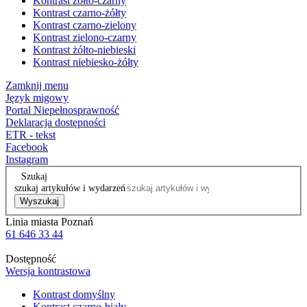
Kontrast żółto-czarny
Kontrast czarno-żółty
Kontrast czarno-zielony
Kontrast zielono-czarny
Kontrast żółto-niebieski
Kontrast niebiesko-żółty
Zamknij menu
Język migowy
Portal Niepełnosprawność
Deklaracja dostępności
ETR - tekst
Facebook
Instagram
Szukaj
szukaj artykułów i wydarzeń
Wyszukaj
Linia miasta Poznań
61 646 33 44
Dostępność
Wersja kontrastowa
Kontrast domyślny
Kontrast czarno-biały