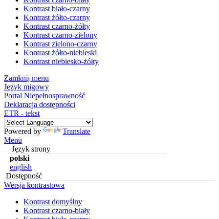
Kontrast biało-czarny
Kontrast żółto-czarny
Kontrast czarno-żółty
Kontrast czarno-zielony
Kontrast zielono-czarny
Kontrast żółto-niebieski
Kontrast niebiesko-żółty
Zamknij menu
Język migowy
Portal Niepełnosprawność
Deklaracja dostępności
ETR - tekst
Powered by
Translate
Menu
Język strony
polski
english
Dostępność
Wersja kontrastowa
Kontrast domyślny
Kontrast czarno-biały