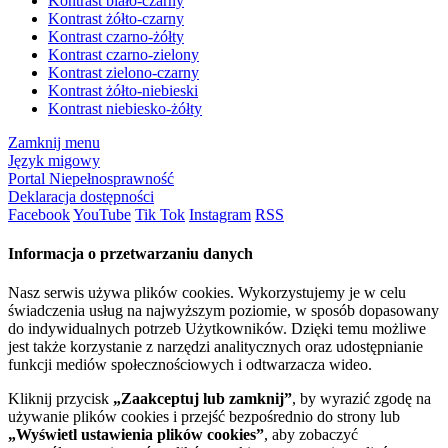
Kontrast biało-czarny
Kontrast żółto-czarny
Kontrast czarno-żółty
Kontrast czarno-zielony
Kontrast zielono-czarny
Kontrast żółto-niebieski
Kontrast niebiesko-żółty
Zamknij menu
Język migowy
Portal Niepełnosprawność
Deklaracja dostępności
Facebook
YouTube
Tik Tok
Instagram
RSS
Informacja o przetwarzaniu danych
Nasz serwis używa plików cookies. Wykorzystujemy je w celu
świadczenia usług na najwyższym poziomie, w sposób dopasowany
do indywidualnych potrzeb Użytkowników. Dzięki temu możliwe
jest także korzystanie z narzędzi analitycznych oraz udostępnianie
funkcji mediów społecznościowych i odtwarzacza wideo.
Kliknij przycisk
„Zaakceptuj lub zamknij”
, by wyrazić zgodę na
używanie plików cookies i przejść bezpośrednio do strony lub
„Wyświetl ustawienia plików cookies”
, aby zobaczyć