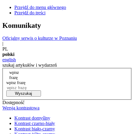
Przejdź do menu głównego
Przejdź do treści
Komunikaty
Oficjalny serwis o kulturze w Poznaniu
|
PL
polski
english
szukaj artykułów i wydarzeń
wpisz
frazę
wpisz frazę
Wyszukaj
Dostępność
Wersja kontrastowa
Kontrast domyślny
Kontrast czarno-biały
Kontrast biało-czarny