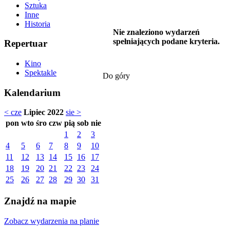
Sztuka
Inne
Historia
Nie znaleziono wydarzeń
spełniających podane kryteria.
Repertuar
Kino
Spektakle
Do góry
Kalendarium
< cze
Lipiec 2022
sie >
pon
wto
śro
czw
pią
sob
nie
1
2
3
4
5
6
7
8
9
10
11
12
13
14
15
16
17
18
19
20
21
22
23
24
25
26
27
28
29
30
31
Znajdź na mapie
Zobacz wydarzenia na planie