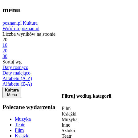
menu
poznan.pl
Kultura
Wróć do poznan.pl
Liczba wyników na stronie
20
10
20
30
Sortuj wg
Daty rosnąco
Daty malejąco
Alfabetu (A-Z)
Alfabetu (Z-A)
Kultura
Menu
Filtruj według kategorii
Polecane wydarzenia
Film
Książki
Muzyka
Muzyka
Teatr
Inne
Film
Sztuka
Książki
Teatr