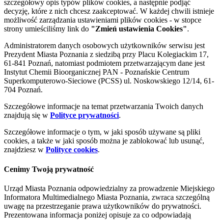
szczegółowy opis typów plików cookies, a następnie podjąć
decyzję, które z nich chcesz zaakceptować. W każdej chwili istnieje
możliwość zarządzania ustawieniami plików cookies - w stopce
strony umieściliśmy link do
"Zmień ustawienia Cookies"
.
Administratorem danych osobowych użytkowników serwisu jest
Prezydent Miasta Poznania z siedzibą przy Placu Kolegiackim 17,
61-841 Poznań, natomiast podmiotem przetwarzającym dane jest
Instytut Chemii Bioorganicznej PAN - Poznańskie Centrum
Superkomputerowo-Sieciowe (PCSS) ul. Noskowskiego 12/14, 61-
704 Poznań.
Szczegółowe informacje na temat przetwarzania Twoich danych
znajdują się w
Polityce prywatności
.
Szczegółowe informacje o tym, w jaki sposób używane są pliki
cookies, a także w jaki sposób można je zablokować lub usunąć,
znajdziesz w
Polityce cookies
.
Cenimy Twoją prywatność
Urząd Miasta Poznania odpowiedzialny za prowadzenie Miejskiego
Informatora Multimedialnego Miasta Poznania, zwraca szczególną
uwagę na przestrzeganie prawa użytkowników do prywatności.
Prezentowana informacja poniżej opisuje za co odpowiadają