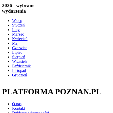
2026 - wybrane
wydarzenia
Wstęp
Styczeń
Luty
Marzec
Kwiecień
Maj
Czerwiec
Lipiec
Sierpień
Wrzesień
Październik
Listopad
Grudzień
PLATFORMA POZNAN.PL
O nas
Kontakt
Deklaracja dostępności