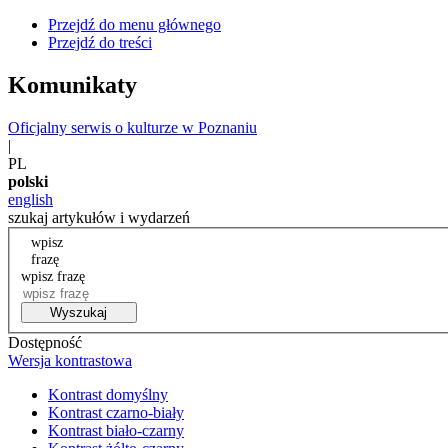
Przejdź do menu głównego
Przejdź do treści
Komunikaty
Oficjalny serwis o kulturze w Poznaniu
|
PL
polski
english
szukaj artykułów i wydarzeń
wpisz
frazę
wpisz frazę
Wyszukaj
Dostępność
Wersja kontrastowa
Kontrast domyślny
Kontrast czarno-biały
Kontrast biało-czarny