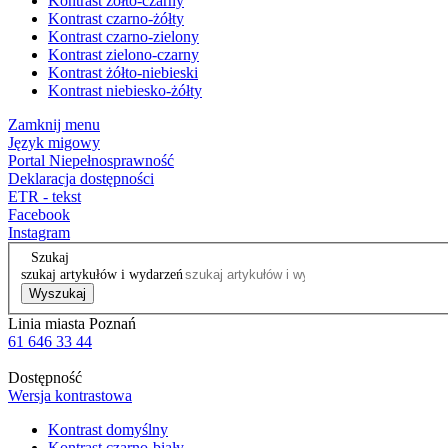
Kontrast żółto-czarny
Kontrast czarno-żółty
Kontrast czarno-zielony
Kontrast zielono-czarny
Kontrast żółto-niebieski
Kontrast niebiesko-żółty
Zamknij menu
Język migowy
Portal Niepełnosprawność
Deklaracja dostępności
ETR - tekst
Facebook
Instagram
Szukaj
szukaj artykułów i wydarzeń
Wyszukaj
Linia miasta Poznań
61 646 33 44
Dostępność
Wersja kontrastowa
Kontrast domyślny
Kontrast czarno-biały