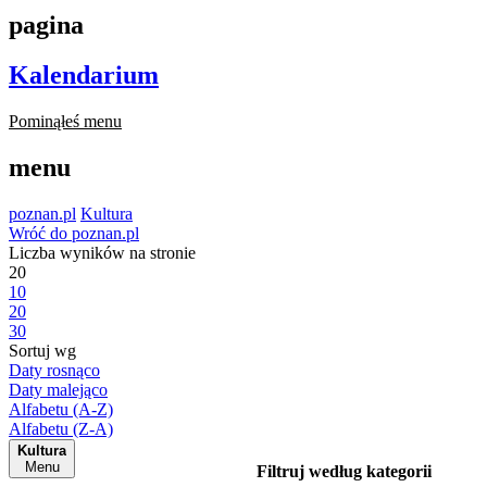
pagina
Kalendarium
Pominąłeś menu
menu
poznan.pl
Kultura
Wróć do poznan.pl
Liczba wyników na stronie
20
10
20
30
Sortuj wg
Daty rosnąco
Daty malejąco
Alfabetu (A-Z)
Alfabetu (Z-A)
Kultura
Menu
Filtruj według kategorii