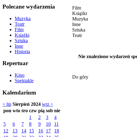
Polecane wydarzenia
Film
Książki
Muzyka
Muzyka
Teatr
Inne
Film
Sztuka
Książki
Teatr
Sztuka
Inne
Historia
Nie znaleziono wydarzeń spe
Repertuar
Kino
Do góry
Spektakle
Kalendarium
< lip
Sierpień 2024
wrz >
pon
wto
śro
czw
pią
sob
nie
1
2
3
4
5
6
7
8
9
10
11
12
13
14
15
16
17
18