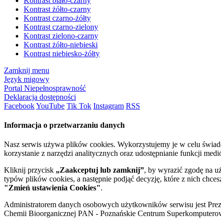
Kontrast biało-czarny
Kontrast żółto-czarny
Kontrast czarno-żółty
Kontrast czarno-zielony
Kontrast zielono-czarny
Kontrast żółto-niebieski
Kontrast niebiesko-żółty
Zamknij menu
Język migowy
Portal Niepełnosprawność
Deklaracja dostępności
Facebook
YouTube
Tik Tok
Instagram
RSS
Informacja o przetwarzaniu danych
Nasz serwis używa plików cookies. Wykorzystujemy je w celu świa
korzystanie z narzędzi analitycznych oraz udostępnianie funkcji me
Kliknij przycisk
„Zaakceptuj lub zamknij”
, by wyrazić zgodę na u
typów plików cookies, a następnie podjąć decyzję, które z nich chce
"Zmień ustawienia Cookies"
.
Administratorem danych osobowych użytkowników serwisu jest Prezyd
Chemii Bioorganicznej PAN - Poznańskie Centrum Superkomputerow