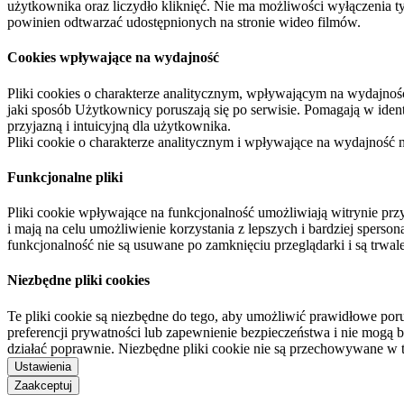
użytkownika oraz liczydło kliknięć. Nie ma możliwości wyłączenia t
powinien odtwarzać udostępnionych na stronie wideo filmów.
Cookies wpływające na wydajność
Pliki cookies o charakterze analitycznym, wpływającym na wydajność zb
jaki sposób Użytkownicy poruszają się po serwisie. Pomagają w ide
przyjazną i intuicyjną dla użytkownika.
Pliki cookie o charakterze analitycznym i wpływające na wydajność
Funkcjonalne pliki
Pliki cookie wpływające na funkcjonalność umożliwiają witrynie p
i mają na celu umożliwienie korzystania z lepszych i bardziej sperso
funkcjonalność nie są usuwane po zamknięciu przeglądarki i są trw
Niezbędne pliki cookies
Te pliki cookie są niezbędne do tego, aby umożliwić prawidłowe poru
preferencji prywatności lub zapewnienie bezpieczeństwa i nie mogą b
działać poprawnie. Niezbędne pliki cookie nie są przechowywane w 
Ustawienia
Zaakceptuj