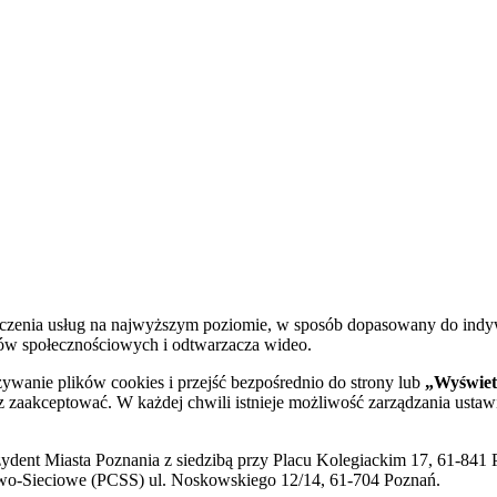
dczenia usług na najwyższym poziomie, w sposób dopasowany do indy
diów społecznościowych i odtwarzacza wideo.
żywanie plików cookies i przejść bezpośrednio do strony lub
„Wyświetl
sz zaakceptować. W każdej chwili istnieje możliwość zarządzania ustaw
ent Miasta Poznania z siedzibą przy Placu Kolegiackim 17, 61-841 P
o-Sieciowe (PCSS) ul. Noskowskiego 12/14, 61-704 Poznań.