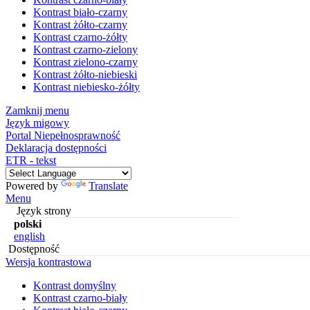
Kontrast biało-czarny
Kontrast żółto-czarny
Kontrast czarno-żółty
Kontrast czarno-zielony
Kontrast zielono-czarny
Kontrast żółto-niebieski
Kontrast niebiesko-żółty
Zamknij menu
Język migowy
Portal Niepełnosprawność
Deklaracja dostępności
ETR - tekst
Powered by
Translate
Menu
Język strony
polski
english
Dostępność
Wersja kontrastowa
Kontrast domyślny
Kontrast czarno-biały