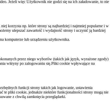
eo. Jeżeli więc Użytkownik nie godzi się na ich załadowanie, to nie
niej korzysta np. które strony są najbardziej i najmniej popularne i w
żemy ulepszać zawartość i wydajność strony i uczynić ją bardziej
 na komputerze lub urządzeniu użytkownika.
dokonanych przez niego wyborów (takich jak język, wyrażone zgody)
wania witryny po zalogowaniu się.Pliki cookie wpływające na
ezbędnych funkcji strony takich jak logowanie, ustawienia
 te pliki cookie, jednakże niektóre funkcjonalności strony mogą nie
suwane z chwilą zamknięcia przeglądarki.