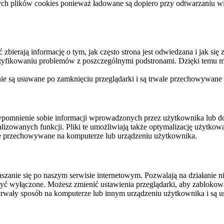
ych plików cookies ponieważ ładowane są dopiero przy odtwarzaniu wid
ierają informację o tym, jak często strona jest odwiedzana i jak się z 
ntyfikowaniu problemów z poszczególnymi podstronami. Dzięki temu mo
 nie są usuwane po zamknięciu przeglądarki i są trwale przechowywane
rzypomnienie sobie informacji wprowadzonych przez użytkownika lub 
nalizowanych funkcji. Pliki te umożliwiają także optymalizację użytko
ale przechowywane na komputerze lub urządzeniu użytkownika.
szanie się po naszym serwisie internetowym. Pozwalają na działanie ni
yć wyłączone. Możesz zmienić ustawienia przeglądarki, aby zablokować
trwały sposób na komputerze lub innym urządzeniu użytkownika i są u