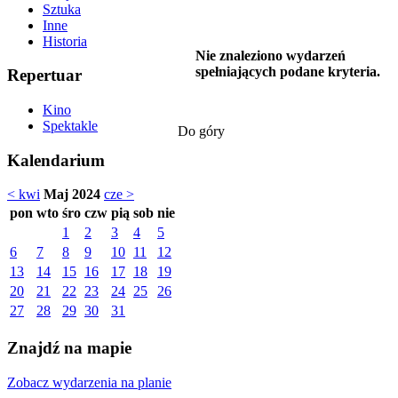
Sztuka
Inne
Historia
Nie znaleziono wydarzeń
spełniających podane kryteria.
Repertuar
Kino
Spektakle
Do góry
Kalendarium
< kwi
Maj 2024
cze >
pon
wto
śro
czw
pią
sob
nie
1
2
3
4
5
6
7
8
9
10
11
12
13
14
15
16
17
18
19
20
21
22
23
24
25
26
27
28
29
30
31
Znajdź na mapie
Zobacz wydarzenia na planie