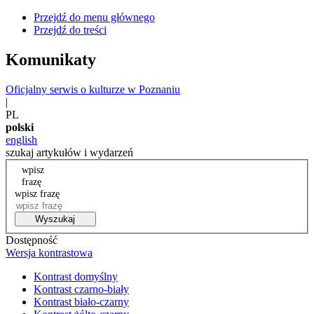
Przejdź do menu głównego
Przejdź do treści
Komunikaty
Oficjalny serwis o kulturze w Poznaniu
|
PL
polski
english
szukaj artykułów i wydarzeń
wpisz
frazę
wpisz frazę
Wyszukaj
Dostępność
Wersja kontrastowa
Kontrast domyślny
Kontrast czarno-biały
Kontrast biało-czarny