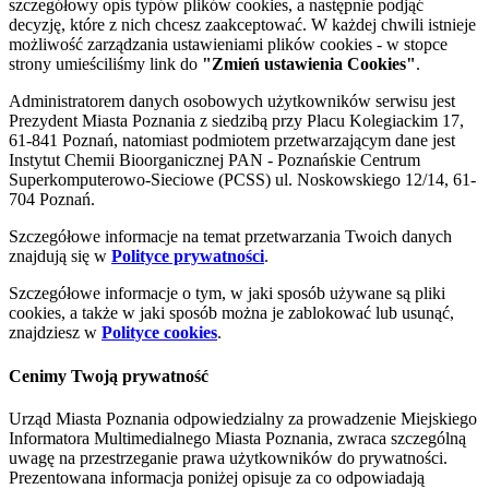
szczegółowy opis typów plików cookies, a następnie podjąć
decyzję, które z nich chcesz zaakceptować. W każdej chwili istnieje
możliwość zarządzania ustawieniami plików cookies - w stopce
strony umieściliśmy link do
"Zmień ustawienia Cookies"
.
Administratorem danych osobowych użytkowników serwisu jest
Prezydent Miasta Poznania z siedzibą przy Placu Kolegiackim 17,
61-841 Poznań, natomiast podmiotem przetwarzającym dane jest
Instytut Chemii Bioorganicznej PAN - Poznańskie Centrum
Superkomputerowo-Sieciowe (PCSS) ul. Noskowskiego 12/14, 61-
704 Poznań.
Szczegółowe informacje na temat przetwarzania Twoich danych
znajdują się w
Polityce prywatności
.
Szczegółowe informacje o tym, w jaki sposób używane są pliki
cookies, a także w jaki sposób można je zablokować lub usunąć,
znajdziesz w
Polityce cookies
.
Cenimy Twoją prywatność
Urząd Miasta Poznania odpowiedzialny za prowadzenie Miejskiego
Informatora Multimedialnego Miasta Poznania, zwraca szczególną
uwagę na przestrzeganie prawa użytkowników do prywatności.
Prezentowana informacja poniżej opisuje za co odpowiadają