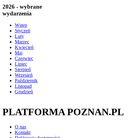
2026 - wybrane
wydarzenia
Wstęp
Styczeń
Luty
Marzec
Kwiecień
Maj
Czerwiec
Lipiec
Sierpień
Wrzesień
Październik
Listopad
Grudzień
PLATFORMA POZNAN.PL
O nas
Kontakt
Deklaracja dostępności