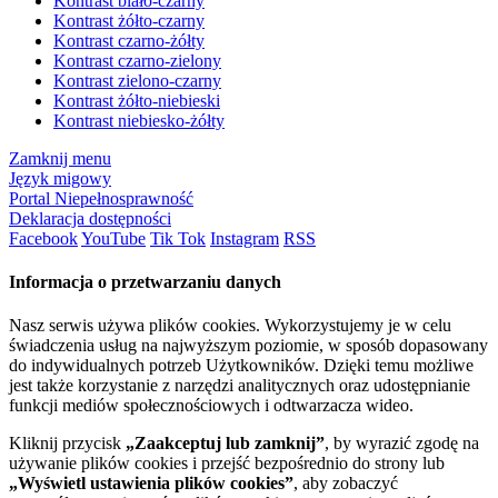
Kontrast biało-czarny
Kontrast żółto-czarny
Kontrast czarno-żółty
Kontrast czarno-zielony
Kontrast zielono-czarny
Kontrast żółto-niebieski
Kontrast niebiesko-żółty
Zamknij menu
Język migowy
Portal Niepełnosprawność
Deklaracja dostępności
Facebook
YouTube
Tik Tok
Instagram
RSS
Informacja o przetwarzaniu danych
Nasz serwis używa plików cookies. Wykorzystujemy je w celu
świadczenia usług na najwyższym poziomie, w sposób dopasowany
do indywidualnych potrzeb Użytkowników. Dzięki temu możliwe
jest także korzystanie z narzędzi analitycznych oraz udostępnianie
funkcji mediów społecznościowych i odtwarzacza wideo.
Kliknij przycisk
„Zaakceptuj lub zamknij”
, by wyrazić zgodę na
używanie plików cookies i przejść bezpośrednio do strony lub
„Wyświetl ustawienia plików cookies”
, aby zobaczyć