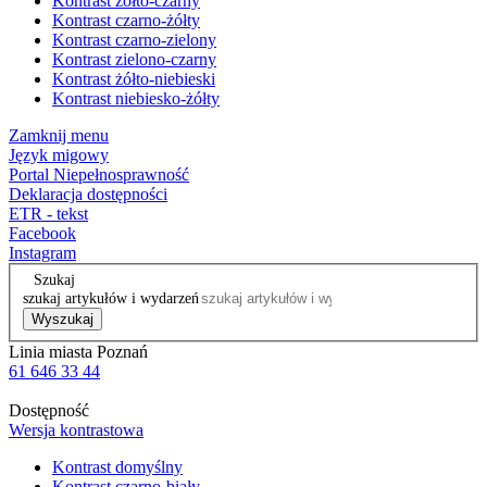
Kontrast żółto-czarny
Kontrast czarno-żółty
Kontrast czarno-zielony
Kontrast zielono-czarny
Kontrast żółto-niebieski
Kontrast niebiesko-żółty
Zamknij menu
Język migowy
Portal Niepełnosprawność
Deklaracja dostępności
ETR - tekst
Facebook
Instagram
Szukaj
szukaj artykułów i wydarzeń
Wyszukaj
Linia miasta Poznań
61 646 33 44
Dostępność
Wersja kontrastowa
Kontrast domyślny
Kontrast czarno-biały