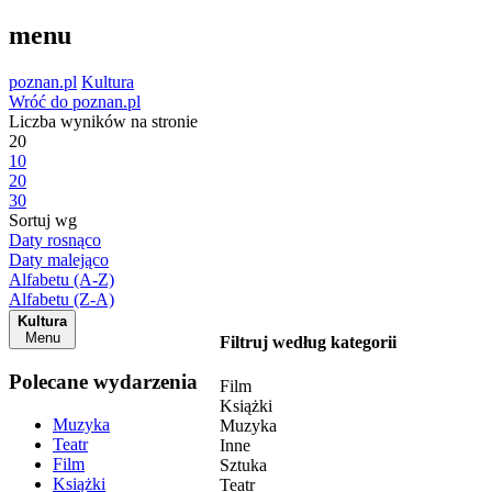
menu
poznan.pl
Kultura
Wróć do poznan.pl
Liczba wyników na stronie
20
10
20
30
Sortuj wg
Daty rosnąco
Daty malejąco
Alfabetu (A-Z)
Alfabetu (Z-A)
Kultura
Menu
Filtruj według kategorii
Polecane wydarzenia
Film
Książki
Muzyka
Muzyka
Teatr
Inne
Film
Sztuka
Książki
Teatr