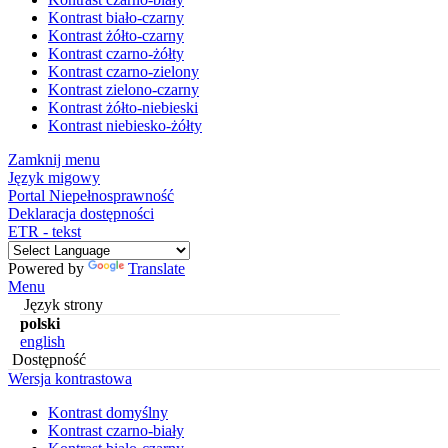
Kontrast biało-czarny
Kontrast żółto-czarny
Kontrast czarno-żółty
Kontrast czarno-zielony
Kontrast zielono-czarny
Kontrast żółto-niebieski
Kontrast niebiesko-żółty
Zamknij menu
Język migowy
Portal Niepełnosprawność
Deklaracja dostępności
ETR - tekst
Powered by
Translate
Menu
Język strony
polski
english
Dostępność
Wersja kontrastowa
Kontrast domyślny
Kontrast czarno-biały